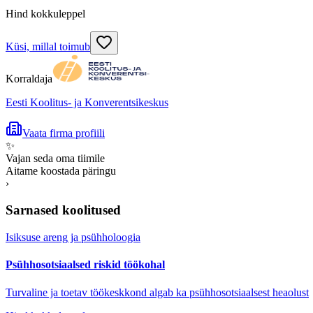
Hind kokkuleppel
Küsi, millal toimub
Korraldaja
Eesti Koolitus- ja Konverentsikeskus
Vaata firma profiili
✨
Vajan seda oma tiimile
Aitame koostada päringu
›
Sarnased koolitused
Isiksuse areng ja psühholoogia
Psühhosotsiaalsed riskid töökohal
Turvaline ja toetav töökeskkond algab ka psühhosotsiaalsest heaolust