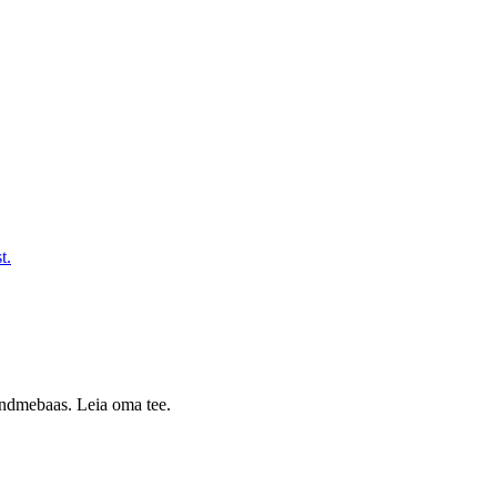
t.
 andmebaas. Leia oma tee.