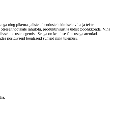
tega ning pikemaajaliste lahenduste leidmisele viha ja teiste
eselt töötajate rahulolu, produktiivsust ja üldist tööõhkkonda. Viha
vselt otsuste tegemist. Seega on kriitilise tähtsusega arendada
ades positiivseid tööalaseid suhteid ning tulemusi.
iha.