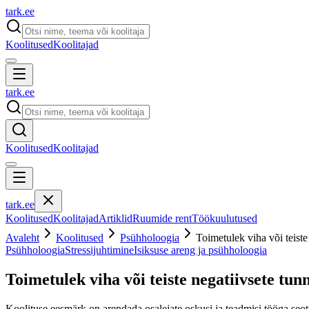
tark
.
ee
Koolitused
Koolitajad
tark
.
ee
Koolitused
Koolitajad
tark
.
ee
Koolitused
Koolitajad
Artiklid
Ruumide rent
Töökuulutused
Avaleht
Koolitused
Psühholoogia
Toimetulek viha või teiste
Psühholoogia
Stressijuhtimine
Isiksuse areng ja psühholoogia
Toimetulek viha või teiste negatiivsete tun
Koolituse eesmärk on arendada osalejate oskusi ja teadmisi tööga seot