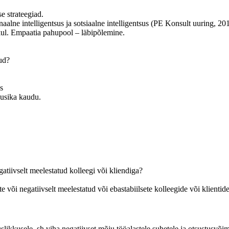
e strateegiad.
aalne intelligentsus ja sotsiaalne intelligentsus (PE Konsult uuring, 20
kul. Empaatia pahupool – läbipõlemine.
ud?
s
uusika kaudu.
atiivselt meelestatud kolleegi või kliendiga?
te või negatiivselt meelestatud või ebastabiilsete kolleegide või klientid
ikkusele, sh viha negatiivset mõju tööalastele suhetele ja otsustusvõim