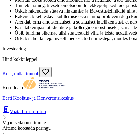
Tunneb ära negatiivsete emotsioonide tekkepõhjused tööl ja os
Oskab rakendada sügava hingamise ja lõdvestustehnikaid ning mi
Rakendab kehtestava suhtlemise oskusi ning probleemide ja konfl
Arendab oma emotsionaalset ja sotsiaalset intelligentsust, et pa
Kasutab empaatiat klientide ja kolleegide mõistmiseks, samas t
Õpib tundma pikemaajalisi strateegiaid viha ja teiste negatiivs
Oskab suhelda negatiivselt meelestatud inimestega, muutes hoiak
Investeering
Hind kokkuleppel
Küsi, millal toimub
Korraldaja
Eesti Koolitus- ja Konverentsikeskus
Vaata firma profiili
✨
Vajan seda oma tiimile
Aitame koostada päringu
›