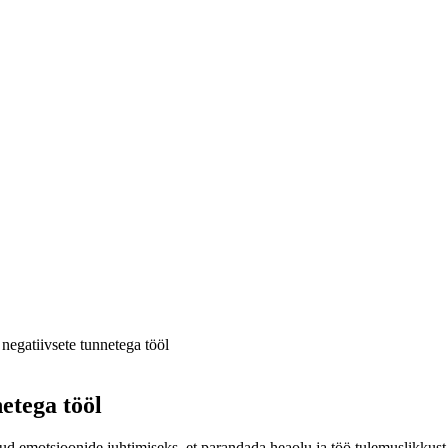
 negatiivsete tunnetega tööl
netega tööl
ud emotsioonide juhtimiseks, et parandada heaolu ja töö tulemuslikkust