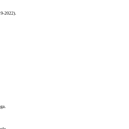
19-2022).
ega.
ele.