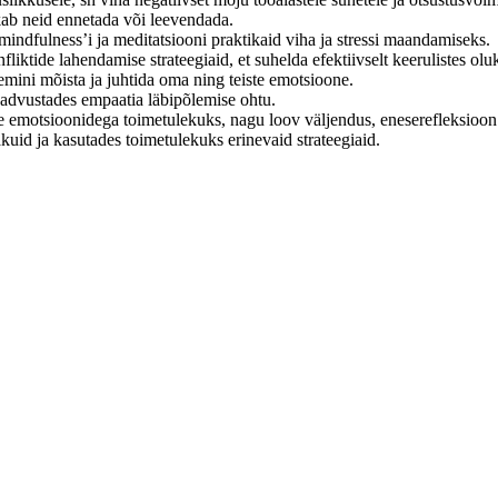
kab neid ennetada või leevendada.
ndfulness’i ja meditatsiooni praktikaid viha ja stressi maandamiseks.
iktide lahendamise strateegiaid, et suhelda efektiivselt keerulistes olu
remini mõista ja juhtida oma ning teiste emotsioone.
eadvustades empaatia läbipõlemise ohtu.
ete emotsioonidega toimetulekuks, nagu loov väljendus, eneserefleksioon
uid ja kasutades toimetulekuks erinevaid strateegiaid.