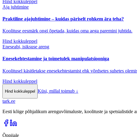
Hind kokkuleppel
Aja juhtimine
Praktiline ajajuhtimine – kuidas päriselt rohkem ära teha?
Koolituse eesmärk ongi õpetada, kuidas oma aega paremini juhtida.
Hind kokkuleppel
Eneseabi, isiksuse areng
Enesekehtestamine ja toimetulek manipulatsiooniga
Koolitusel käsitletakse enesekehtestamist ehk võrdsetes suhetes olemis
Hind kokkuleppel
Küsi, millal toimub
↓
Hind kokkuleppel
tark
.
ee
Eesti kõige põhjalikum arenguvõimaluste, koolituste ja spetsialistide
Õppijale