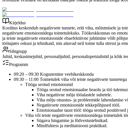
Kirjeldus
Koolitus keskendub negatiivsete tunnete, eriti viha, mõistmisele ja toi
negatiivsete emotsioonidega toimetulekuks. Töökeskkonnas on emotsio
ja teiste negatiivsete emotsioonide ebaefektiivne juhtimine võib põhju
töötajates oskusi ja tehnikaid, mis aitavad neil toime tulla stressi ja
Sihtgrupp
Juhid, keskastmejuhid, personalijuhid, personalispetsialistid ja kõik te
Programm
09:20 – 09:30 Kogunemine veebikeskkonda
09:30 – 11:00 Toimetulek viha või teiste negatiivsete tunnetega 
Tööga seotud emotsioonid
Tööga seotud emotsionaalne heaolu ja töö tulemus
Viha negatiivne mõju tööalastele suhetele.
Viha mõju otsustus- ja probleemide lahendamise v
Negatiivsete emotsioonide tekkepõhjused tööl.
Emotsionaalne taust tööl: tööga seotud positiivse
Viha või teiste negatiivsete emotsioonidega toimetulek tö
Sügava hingamise ja lõdvestustehnikad.
Mindfulness ja meditatsiooni praktikad.