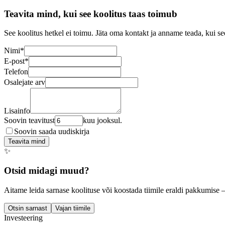
Teavita mind, kui see koolitus taas toimub
See koolitus hetkel ei toimu. Jäta oma kontakt ja anname teada, kui se
Nimi
*
E-post
*
Telefon
Osalejate arv
Lisainfo
Soovin teavitust
kuu jooksul.
Soovin saada uudiskirja
Teavita mind
✨
Otsid midagi muud?
Aitame leida sarnase koolituse või koostada tiimile eraldi pakkumise 
Otsin sarnast
Vajan tiimile
Investeering