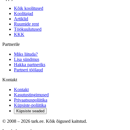
Kõik koolitused
Koolitajad
Artiklid
Ruumide rent
Töökuulutused
KKK
Partnerile
Miks liituda?
Lisa sündmus
Hakka partneriks
Partneri töölaud
Kontakt
Kontakt
Kasutustingimused
Privaatsuspoliitika
Küpsiste-poliitika
Küpsiste seaded
© 2008 –
2026
tark.ee. Kõik õigused kaitstud.