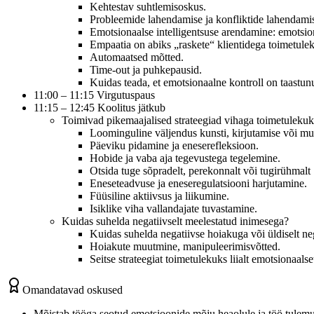
Kehtestav suhtlemisoskus.
Probleemide lahendamise ja konfliktide lahendamis
Emotsionaalse intelligentsuse arendamine: emotsion
Empaatia on abiks „raskete“ klientidega toimetule
Automaatsed mõtted.
Time-out ja puhkepausid.
Kuidas teada, et emotsionaalne kontroll on taastun
11:00 – 11:15 Virgutuspaus
11:15 – 12:45 Koolitus jätkub
Toimivad pikemaajalised strateegiad vihaga toimetulekuk
Loominguline väljendus kunsti, kirjutamise või m
Päeviku pidamine ja eneserefleksioon.
Hobide ja vaba aja tegevustega tegelemine.
Otsida tuge sõpradelt, perekonnalt või tugirühmalt
Eneseteadvuse ja eneseregulatsiooni harjutamine.
Füüsiline aktiivsus ja liikumine.
Isiklike viha vallandajate tuvastamine.
Kuidas suhelda negatiivselt meelestatud inimesega?
Kuidas suhelda negatiivse hoiakuga või üldiselt neg
Hoiakute muutmine, manipuleerimisvõtted.
Seitse strateegiat toimetulekuks liialt emotsionaalse
Omandatavad oskused
Mõistab tööga seotud emotsioonide mõju heaolule ja töö tulemusl