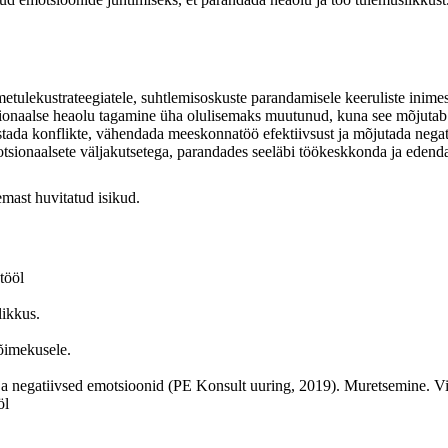
metulekustrateegiatele, suhtlemisoskuste parandamisele keeruliste inimes
naalse heaolu tagamine üha olulisemaks muutunud, kuna see mõjutab ots
stada konflikte, vähendada meeskonnatöö efektiivsust ja mõjutada negatii
 emotsionaalsete väljakutsetega, parandades seeläbi töökeskkonda ja edend
emast huvitatud isikud.
tööl
likkus.
õimekusele.
d ja negatiivsed emotsioonid (PE Konsult uuring, 2019). Muretsemine. V
öl