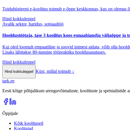
Toiduhügieeni e-koolitus toimub e-õppe keskkonnas, kus on olemas õppem
Hind kokkuleppel
Avalik sektor, haridus, sotsiaaltöö
Hooldustöötaja, tase 3 koolitus koos esmaabiandja väljaõppe ja t
Kui oled loomult empaatiline ja soovid inimesi aidata, võib olla hooldu
Lisaks läbitakse 80-tunnine tööpraktika hooldusasutuses.
Hind kokkuleppel
Küsi, millal toimub
↓
Hind kokkuleppel
tark
.
ee
Eesti kõige põhjalikum arenguvõimaluste, koolituste ja spetsialistide
Õppijale
Kõik koolitused
Koolitajad