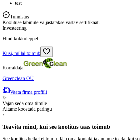
test
Tunnistus
Koolituse läbinule väljastatakse vastav sertifikaat.
Investeering
Hind kokkuleppel
Küsi, millal toimub
Korraldaja
Greenclean OÜ
Vaata firma profiili
✨
Vajan seda oma tiimile
Aitame koostada päringu
›
Teavita mind, kui see koolitus taas toimub
See koolitus hetkel ei toimu. Jäta oma kontakt ja anname teada, kui se