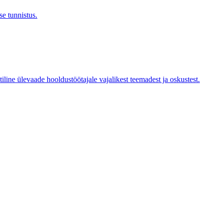
se tunnistus.
iline ülevaade hooldustöötajale vajalikest teemadest ja oskustest.