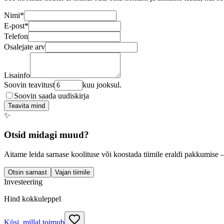
Nimi
*
E-post
*
Telefon
Osalejate arv
Lisainfo
Soovin teavitust
kuu jooksul.
Soovin saada uudiskirja
Teavita mind
✨
Otsid midagi muud?
Aitame leida sarnase koolituse või koostada tiimile eraldi pakkumise 
Otsin sarnast
Vajan tiimile
Investeering
Hind kokkuleppel
Küsi, millal toimub