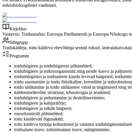
mikrobioloogilistel vaatlustel.
Kirjeldus
Vastavus: Toiduseadus; Euroopa Pardlamendi ja Euroopa Nõukogu mää
Sihtgrupp
Toidukäitleja, toitu käitleva ettevõttega seotud isikud, lasteaiakasvat
Programm
toiduhügieen ja toiduhügieeni põhimõtted;
toiduhügieen ja mikroorganismid ning nende kasvu ja paljunemi
toidumürgistus ja toiduainete kaudu levivad haigused, toidumürg
toidu saastumine ja toidu füüsikaline, keemiline ja mikrobioloogi
toidu säilitamine ja toidu säilitamise viisid ja tingimused ning t
käitlemisettevõtte struktuur, tehnoloogia ja seadmed;
toiduhügieen ja puhastamine ja desinfitseerimine;
toiduhügieen ja kahjuritõrje;
toiduhügieen ja isiklik hügieen;
enesekontrolli põhimõtted;
toitu käsitlevad õigusaktid;
toitu käitleva töötaja kohustused ja vastutus toiduhügieeninõuete
toidualane teave, toitumisalane teave, märgistamine;