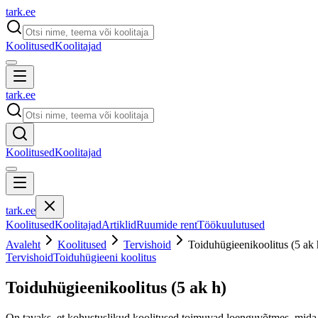
tark
.
ee
Koolitused
Koolitajad
tark
.
ee
Koolitused
Koolitajad
tark
.
ee
Koolitused
Koolitajad
Artiklid
Ruumide rent
Töökuulutused
Avaleht
Koolitused
Tervishoid
Toiduhügieenikoolitus (5 ak 
Tervishoid
Toiduhügieeni koolitus
Toiduhügieenikoolitus (5 ak h)
On tavaks, et kohustuslikud koolitused toimuvad loenguvõtmes, mida kuu