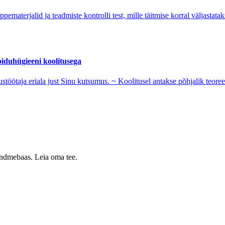
aterjalid ja teadmiste kontrolli test, mille täitmise korral väljastatak
oiduhügieeni koolitusega
stöötaja eriala just Sinu kutsumus. ~ Koolitusel antakse põhjalik teoreet
 andmebaas. Leia oma tee.