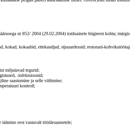
rusega nr 852/ 2004 (29.02.2004) toiduainete hügieeni kohta; märgi
ajad, kokad, kokaabid, ettekandjad, stjuuardessid; restorani-kohvikutööt
st mõjutavad tegurid;
istused, -infektsioonid;
line saastumine ja selle vältimine;
emperatuuri kontroll;
 täitmise eest vastavalt tööülesannetele;