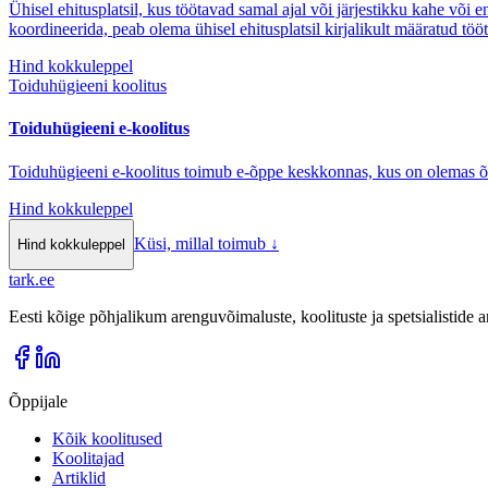
Ühisel ehitusplatsil, kus töötavad samal ajal või järjestikku kahe või 
koordineerida, peab olema ühisel ehitusplatsil kirjalikult määratud töö
Hind kokkuleppel
Toiduhügieeni koolitus
Toiduhügieeni e-koolitus
Toiduhügieeni e-koolitus toimub e-õppe keskkonnas, kus on olemas õppem
Hind kokkuleppel
Küsi, millal toimub
↓
Hind kokkuleppel
tark
.
ee
Eesti kõige põhjalikum arenguvõimaluste, koolituste ja spetsialistide
Õppijale
Kõik koolitused
Koolitajad
Artiklid