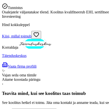
Tunnistus
Osalejatele väljastatakse tõend. Koolitus kvalifitseerub EHL sertifitse
Investeering
Hind kokkuleppel
Küsi, millal toimub
Korraldaja
Täienduskeskus
Vaata firma profiili
✨
Vajan seda oma tiimile
Aitame koostada päringu
›
Teavita mind, kui see koolitus taas toimub
See koolitus hetkel ei toimu. Jäta oma kontakt ja anname teada, kui se