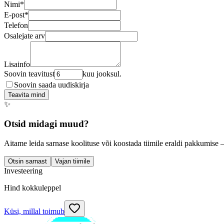
Nimi
*
E-post
*
Telefon
Osalejate arv
Lisainfo
Soovin teavitust
kuu jooksul.
Soovin saada uudiskirja
Teavita mind
✨
Otsid midagi muud?
Aitame leida sarnase koolituse või koostada tiimile eraldi pakkumise 
Otsin sarnast
Vajan tiimile
Investeering
Hind kokkuleppel
Küsi, millal toimub