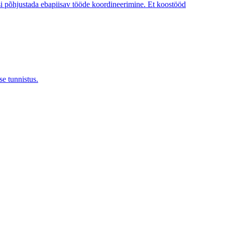
tusi põhjustada ebapiisav tööde koordineerimine. Et koostööd
se tunnistus.