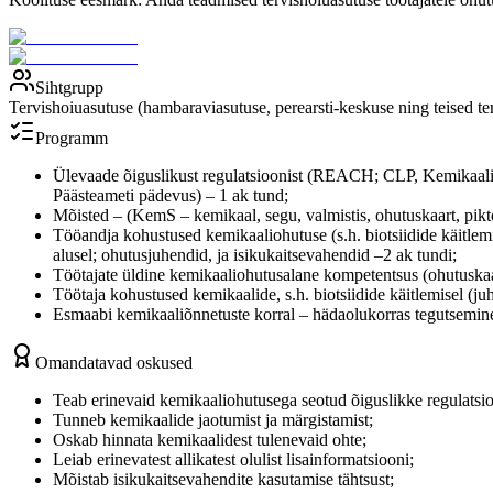
Sihtgrupp
Tervishoiuasutuse (hambaraviasutuse, perearsti-keskuse ning teised terv
Programm
Ülevaade õiguslikust regulatsioonist (REACH; CLP, Kemikaalisea
Päästeameti pädevus) – 1 ak tund;
Mõisted – (KemS – kemikaal, segu, valmistis, ohutuskaart, pikto
Tööandja kohustused kemikaaliohutuse (s.h. biotsiidide käitle
alusel; ohutusjuhendid, ja isikukaitsevahendid –2 ak tundi;
Töötajate üldine kemikaaliohutusalane kompetentsus (ohutuskaa
Töötaja kohustused kemikaalide, s.h. biotsiidide käitlemisel (j
Esmaabi kemikaaliõnnetuste korral – hädaolukorras tegutsemine;
Omandatavad oskused
Teab erinevaid kemikaaliohutusega seotud õiguslikke regulatsi
Tunneb kemikaalide jaotumist ja märgistamist;
Oskab hinnata kemikaalidest tulenevaid ohte;
Leiab erinevatest allikatest olulist lisainformatsiooni;
Mõistab isikukaitsevahendite kasutamise tähtsust;