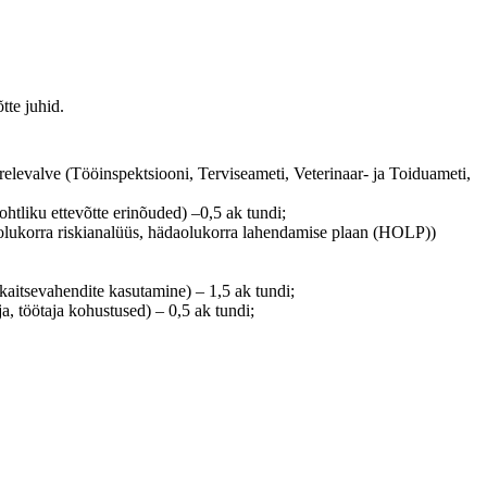
tte juhid.
elevalve (Tööinspektsiooni, Terviseameti, Veterinaar- ja Toiduameti,
htliku ettevõtte erinõuded) –0,5 ak tundi;
aolukorra riskianalüüs, hädaolukorra lahendamise plaan (HOLP))
 kaitsevahendite kasutamine) – 1,5 ak tundi;
, töötaja kohustused) – 0,5 ak tundi;