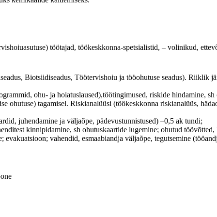
ishoiuasutuse) töötajad, töökeskkonna-spetsialistid, – volinikud, ettevõ
dus, Biotsiidiseadus, Töötervishoiu ja tööohutuse seadus). Riiklik jär
grammid, ohu- ja hoiatuslaused),töötingimused, riskide hindamine, sh o
mise ohutuse) tagamisel. Riskianalüüsi (töökeskkonna riskianalüüs, häd
rdid, juhendamine ja väljaõpe, pädevustunnistused) –0,5 ak tundi;
uhenditest kinnipidamine, sh ohutuskaartide lugemine; ohutud töövõtted,
 evakuatsioon; vahendid, esmaabiandja väljaõpe, tegutsemine (tööandja
oone