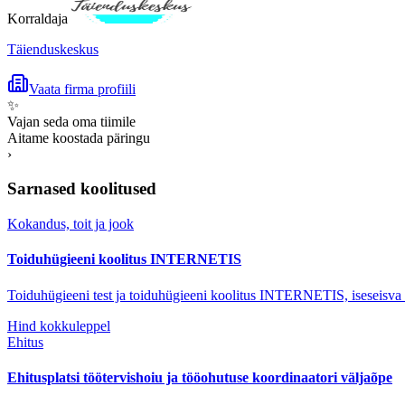
Korraldaja
Täienduskeskus
Vaata firma profiili
✨
Vajan seda oma tiimile
Aitame koostada päringu
›
Sarnased koolitused
Kokandus, toit ja jook
Toiduhügieeni koolitus INTERNETIS
Toiduhügieeni test ja toiduhügieeni koolitus INTERNETIS, iseseisva
Hind kokkuleppel
Ehitus
Ehitusplatsi töötervishoiu ja tööohutuse koordinaatori väljaõpe