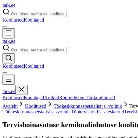
tark
.
ee
Koolitused
Koolitajad
tark
.
ee
Koolitused
Koolitajad
tark
.
ee
Koolitused
Koolitajad
Artiklid
Ruumide rent
Töökuulutused
Avaleht
Koolitused
Töökeskkonnaspetsialist ja -volinik
Terv
Töökeskkonnaspetsialist ja -volinik
Töötervishoid ja -keskkond
Tervis
Tervishoiuasutuse kemikaaliohutuse koolit
Koolituse eesmärk: Anda teadmised tervishoiuasutuse töötajatele ohut