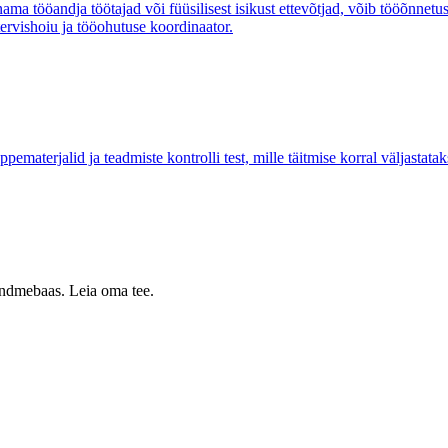
enama tööandja töötajad või füüsilisest isikust ettevõtjad, võib tööõnne
tervishoiu ja tööohutuse koordinaator.
aterjalid ja teadmiste kontrolli test, mille täitmise korral väljastatak
 andmebaas. Leia oma tee.