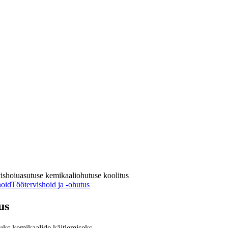
ishoiuasutuse kemikaaliohutuse koolitus
hoid
Töötervishoid ja -ohutus
us
uks kemikaalide käitlemiseks.