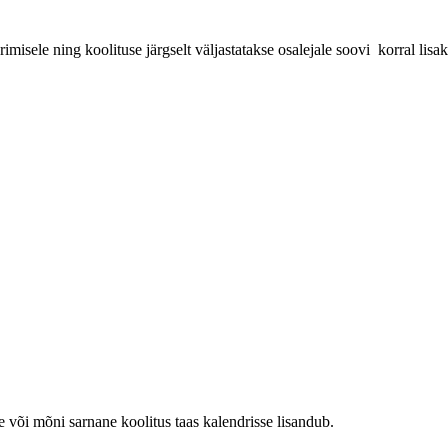
erimisele ning koolituse järgselt väljastatakse osalejale soovi korral li
e või mõni sarnane koolitus taas kalendrisse lisandub.