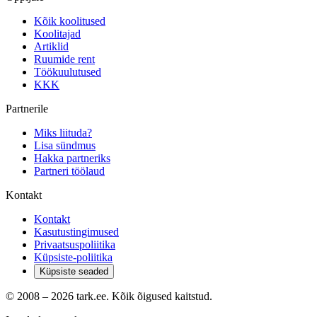
Kõik koolitused
Koolitajad
Artiklid
Ruumide rent
Töökuulutused
KKK
Partnerile
Miks liituda?
Lisa sündmus
Hakka partneriks
Partneri töölaud
Kontakt
Kontakt
Kasutustingimused
Privaatsuspoliitika
Küpsiste-poliitika
Küpsiste seaded
© 2008 –
2026
tark.ee. Kõik õigused kaitstud.