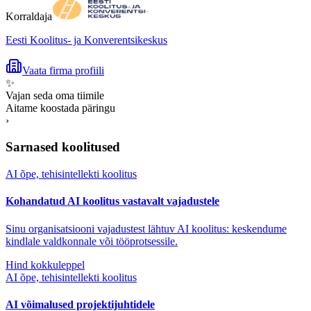
Korraldaja
Eesti Koolitus- ja Konverentsikeskus
Vaata firma profiili
✨
Vajan seda oma tiimile
Aitame koostada päringu
›
Sarnased koolitused
AI õpe, tehisintellekti koolitus
Kohandatud AI koolitus vastavalt vajadustele
Sinu organisatsiooni vajadustest lähtuv AI koolitus: keskendume
kindlale valdkonnale või tööprotsessile.
Hind kokkuleppel
AI õpe, tehisintellekti koolitus
AI võimalused projektijuhtidele