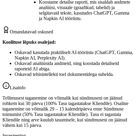
Koostame detailse raporti, mis sisaldab andmete
analüüsi, visuaale (graafikud, tabelid) ja
selgitavaid tekste, kasutades ChatGPT, Gamma
ja Napkin AI tööriistu.
Omandatavad oskused
Koolituse lõpuks osalejad:
Oskavad kasutada praktiliselt AI-tööriistu (ChatGPT, Gamma,
Napkin AI, Perplexity AI).
Oskavad analüüsida andmeid, ning koostada detailseid
raporteid AI abiga.
Oskavad tehisintellekti toel dokumentidega suhelda.
Lisainfo
Tellimusest taganemine on võimalik kui sündmuseni on jäänud
rohkem kui 30 päeva (100% Tasu tagastatakse Kliendile). Osaline
taganemine on võimalik 29 – 15 kalendripäeva enne Sündmuse
toimumist (50% Tasu tagastatakse Kliendile). Tasu ei tagastata
Kliendile ning arve kuulub tasumisele, kui sündmuseni on jäänud
vähem kui 15 päeva.
Investeering