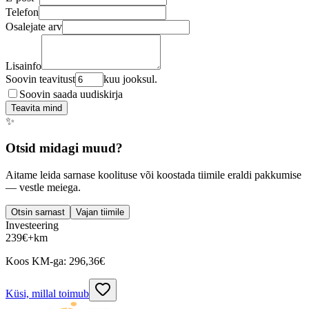
Telefon
Osalejate arv
Lisainfo
Soovin teavitust
kuu jooksul.
Soovin saada uudiskirja
Teavita mind
✨
Otsid midagi muud?
Aitame leida sarnase koolituse või koostada tiimile eraldi pakkumise
— vestle meiega.
Otsin sarnast
Vajan tiimile
Investeering
239
€
+km
Koos KM-ga:
296,36
€
Küsi, millal toimub