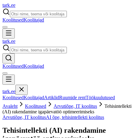
tark
.
ee
Koolitused
Koolitajad
tark
.
ee
Koolitused
Koolitajad
tark
.
ee
Koolitused
Koolitajad
Artiklid
Ruumide rent
Töökuulutused
Avaleht
Koolitused
Arvutiõpe, IT koolitus
Tehisintellekti
(AI) rakendamine igapäevatöö optimeerimiseks
Arvutiõpe, IT koolitus
AI õpe, tehisintellekti koolitus
Tehisintellekti (AI) rakendamine