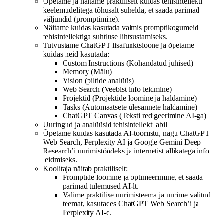
Õpetame ja näitame praktiliselt kuidas tehisintellekti
keelemudelitega tõhusalt suhelda, et saada parimad
väljundid (promptimine).
Näitame kuidas kasutada valmis promptikogumeid
tehisintellektiga suhtluse lihtsustamiseks.
Tutvustame ChatGPT lisafunktsioone ja õpetame
kuidas neid kasutada:
Custom Instructions (Kohandatud juhised)
Memory (Mälu)
Vision (piltide analüüs)
Web Search (Veebist info leidmine)
Projektid (Projektide loomine ja haldamine)
Tasks (Automaatsete ülesannete haldamine)
ChatGPT Canvas (Teksti redigeerimine AI-ga)
Uuringud ja analüüsid tehisintellekti abil
Õpetame kuidas kasutada AI-tööriistu, nagu ChatGPT
Web Search, Perplexity AI ja Google Gemini Deep
Research’i uurimistöödeks ja internetist allikatega info
leidmiseks.
Koolitaja näitab praktiliselt:
Promptide loomine ja optimeerimine, et saada
parimad tulemused AI-lt.
Valime praktilise uurimisteema ja uurime valitud
teemat, kasutades ChatGPT Web Search’i ja
Perplexity AI-d.