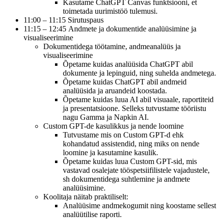
Kasutame ChatGPT Canvas funktsiooni, et
toimetada uurimistöö tulemusi.
11:00 – 11:15 Sirutuspaus
11:15 – 12:45 Andmete ja dokumentide analüüsimine ja
visualiseerimine
Dokumentidega töötamine, andmeanalüüs ja
visualiseerimine
Õpetame kuidas analüüsida ChatGPT abil
dokumente ja lepinguid, ning suhelda andmetega.
Õpetame kuidas ChatGPT abil andmeid
analüüsida ja aruandeid koostada.
Õpetame kuidas luua AI abil visuaale, raportiteid
ja presentatsioone. Selleks tutvustame tööriistu
nagu Gamma ja Napkin AI.
Custom GPT-de kasulikkus ja nende loomine
Tutvustame mis on Custom GPT-d ehk
kohandatud assistendid, ning miks on nende
loomine ja kasutamine kasulik.
Õpetame kuidas luua Custom GPT-sid, mis
vastavad osalejate tööspetsiifilistele vajadustele,
sh dokumentidega suhtlemine ja andmete
analüüsimine.
Koolitaja näitab praktiliselt:
Analüüsime andmekogumit ning koostame sellest
analüütilise raporti.