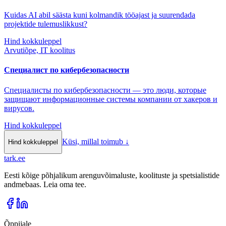
Kuidas AI abil säästa kuni kolmandik tööajast ja suurendada
projektide tulemuslikkust?
Hind kokkuleppel
Arvutiõpe, IT koolitus
Специалист по кибербезопасности
Специалисты по кибербезопасности — это люди, которые
защищают информационные системы компании от хакеров и
вирусов.
Hind kokkuleppel
Küsi, millal toimub
↓
Hind kokkuleppel
tark
.
ee
Eesti kõige põhjalikum arenguvõimaluste, koolituste ja spetsialistide
andmebaas. Leia oma tee.
Õppijale