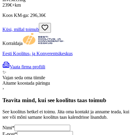
239
€
+km
Koos KM-ga:
296,36
€
Küsi, millal toimub
Korraldaja
Eesti Koolitus- ja Konverentsikeskus
Vaata firma profiili
✨
Vajan seda oma tiimile
Aitame koostada päringu
›
Teavita mind, kui see koolitus taas toimub
See koolitus hetkel ei toimu. Jäta oma kontakt ja anname teada, kui
see või mõni sarnane koolitus taas kalendrisse lisandub.
Nimi
*
E-post
*