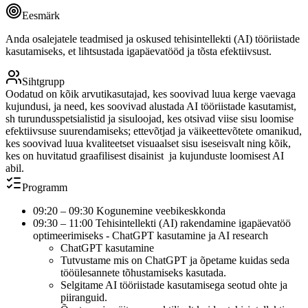
Eesmärk
Anda osalejatele teadmised ja oskused tehisintellekti (AI) tööriistade
kasutamiseks, et lihtsustada igapäevatööd ja tõsta efektiivsust.
Sihtgrupp
Oodatud on kõik arvutikasutajad, kes soovivad luua kerge vaevaga
kujundusi, ja need, kes soovivad alustada AI tööriistade kasutamist,
sh turundusspetsialistid ja sisuloojad, kes otsivad viise sisu loomise
efektiivsuse suurendamiseks; ettevõtjad ja väikeettevõtete omanikud,
kes soovivad luua kvaliteetset visuaalset sisu iseseisvalt ning kõik,
kes on huvitatud graafilisest disainist ja kujunduste loomisest AI
abil.
Programm
09:20 – 09:30 Kogunemine veebikeskkonda
09:30 – 11:00 Tehisintellekti (AI) rakendamine igapäevatöö
optimeerimiseks - ChatGPT kasutamine ja AI research
ChatGPT kasutamine
Tutvustame mis on ChatGPT ja õpetame kuidas seda
tööülesannete tõhustamiseks kasutada.
Selgitame AI tööriistade kasutamisega seotud ohte ja
piiranguid.