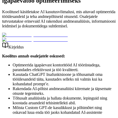
igapäevatöö optimeerimiseks
Koolitusel käsitletakse AI kasutusvõimalusi, mis aitavad optimeerida
tööülesandeid ja teha andmepõhiseid otsuseid. Osalejatele
tutvustatakse erinevaid AI rakendusi andmeanalüüsis, informatsiooni
leidmisel ja dokumentidega suhtlemisel.
Kirjeldus
Koolitus annab osalejatele oskused:
Optimeerida igapäevast kontoritööd AI tööriistadega,
parandades efektiivsust ja töö kvaliteeti.
Kasutada ChatGPT lisafunktsioone ja tõhusamalt oma
tööülesandeid täita, kasutades selleks nii valmis kui ka
kohandatud prompt’e.
Rakendada AI-põhist andmeanalüüsi kiiremate ja täpsemate
otsuste tegemiseks.
Tõhusalt analüüsida ja hallata dokumente, lepinguid ning
koostada aruandeid tehisintellekti abil.
Mõista Custom GPT-de kasulikkust ja põhimõtet ning
oskavad luua enda töö jaoks kohandatud AI-assistente