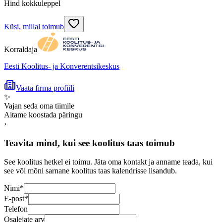
Hind kokkuleppel
Küsi, millal toimub
Korraldaja
Eesti Koolitus- ja Konverentsikeskus
Vaata firma profiili
✨
Vajan seda oma tiimile
Aitame koostada päringu
›
Teavita mind, kui see koolitus taas toimub
See koolitus hetkel ei toimu. Jäta oma kontakt ja anname teada, kui
see või mõni sarnane koolitus taas kalendrisse lisandub.
Nimi
*
E-post
*
Telefon
Osalejate arv