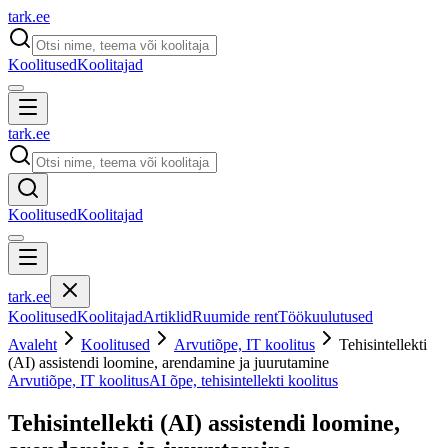
tark
.
ee
Koolitused
Koolitajad
tark
.
ee
Koolitused
Koolitajad
tark
.
ee
Koolitused
Koolitajad
Artiklid
Ruumide rent
Töökuulutused
Avaleht
Koolitused
Arvutiõpe, IT koolitus
Tehisintellekti
(AI) assistendi loomine, arendamine ja juurutamine
Arvutiõpe, IT koolitus
AI õpe, tehisintellekti koolitus
Tehisintellekti (AI) assistendi loomine,