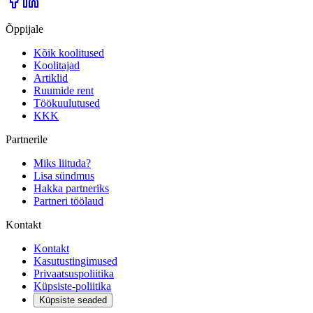
Õppijale
Kõik koolitused
Koolitajad
Artiklid
Ruumide rent
Töökuulutused
KKK
Partnerile
Miks liituda?
Lisa sündmus
Hakka partneriks
Partneri töölaud
Kontakt
Kontakt
Kasutustingimused
Privaatsuspoliitika
Küpsiste-poliitika
Küpsiste seaded