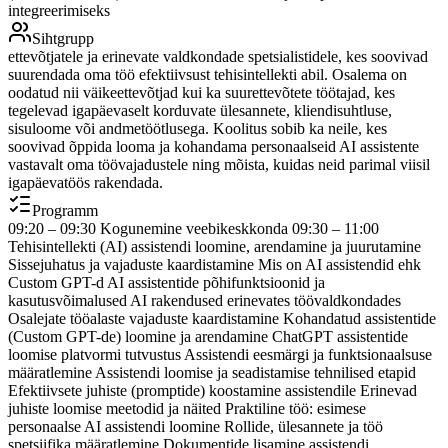
integreerimiseks
Sihtgrupp
ettevõtjatele ja erinevate valdkondade spetsialistidele, kes soovivad
suurendada oma töö efektiivsust tehisintellekti abil. Osalema on
oodatud nii väikeettevõtjad kui ka suurettevõtete töötajad, kes
tegelevad igapäevaselt korduvate ülesannete, kliendisuhtluse,
sisuloome või andmetöötlusega. Koolitus sobib ka neile, kes
soovivad õppida looma ja kohandama personaalseid AI assistente
vastavalt oma töövajadustele ning mõista, kuidas neid parimal viisil
igapäevatöös rakendada.
Programm
09:20 – 09:30 Kogunemine veebikeskkonda 09:30 – 11:00
Tehisintellekti (AI) assistendi loomine, arendamine ja juurutamine
Sissejuhatus ja vajaduste kaardistamine Mis on AI assistendid ehk
Custom GPT-d AI assistentide põhifunktsioonid ja
kasutusvõimalused AI rakendused erinevates töövaldkondades
Osalejate tööalaste vajaduste kaardistamine Kohandatud assistentide
(Custom GPT-de) loomine ja arendamine ChatGPT assistentide
loomise platvormi tutvustus Assistendi eesmärgi ja funktsionaalsuse
määratlemine Assistendi loomise ja seadistamise tehnilised etapid
Efektiivsete juhiste (promptide) koostamine assistendile Erinevad
juhiste loomise meetodid ja näited Praktiline töö: esimese
personaalse AI assistendi loomine Rollide, ülesannete ja töö
spetsiifika määratlemine Dokumentide lisamine assistendi