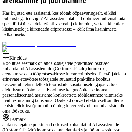
arendamine ja juurutamine
Kas kujutad ette assistenti, kes töötab ööpäevaringselt, ei küsi
puhkust ega tee vigu? AI-assistent aitab sul optimeeritud viisil täita
spetsiifilisi ülesandeid efektiivsemalt ja kiiremini, vastata klientide
küsimustele ja kiirendada äriprotsesse – kõik ilma lisainimeste
palkamiseta.
Kirjeldus
Koolituse eesmärk on anda osalejatele praktilised oskused
kohandatud AI assistentide (Custom GPT-de) loomiseks,
arendamiseks ja tööprotsessidesse integreerimiseks. Ettevõtjatele ja
erinevate ettevõtete töötajatele suunatud praktiline koolitus
keskendub tehisintellekti tööriistade kasutamisele igapäevatöö
efektiivsuse tõstmiseks. Koolituse käigus õpitakse looma
personaliseeritud assistente konkreetsete tööülesannete täitmiseks,
neid testima ning täiustama. Osalejad õpivad efektiivselt suhtlema
tehisintellektiga (promptima) ning integreerivad loodud assistendid
oma töövoogu.
Eesmärk
anda osalejatele praktilised oskused kohandatud AI assistentide
(Custom GPT-de) loomiseks, arendamiseks ja tööprotsessidesse