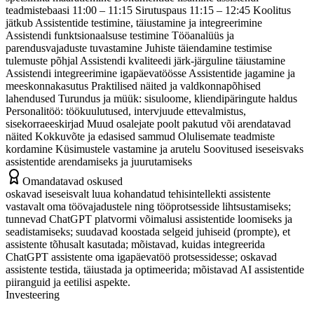
teadmistebaasi 11:00 – 11:15 Sirutuspaus 11:15 – 12:45 Koolitus
jätkub Assistentide testimine, täiustamine ja integreerimine
Assistendi funktsionaalsuse testimine Tööanalüüs ja
parendusvajaduste tuvastamine Juhiste täiendamine testimise
tulemuste põhjal Assistendi kvaliteedi järk-järguline täiustamine
Assistendi integreerimine igapäevatöösse Assistentide jagamine ja
meeskonnakasutus Praktilised näited ja valdkonnapõhised
lahendused Turundus ja müük: sisuloome, kliendipäringute haldus
Personalitöö: töökuulutused, intervjuude ettevalmistus,
sisekorraeeskirjad Muud osalejate poolt pakutud või arendatavad
näited Kokkuvõte ja edasised sammud Olulisemate teadmiste
kordamine Küsimustele vastamine ja arutelu Soovitused iseseisvaks
assistentide arendamiseks ja juurutamiseks
Omandatavad oskused
oskavad iseseisvalt luua kohandatud tehisintellekti assistente
vastavalt oma töövajadustele ning tööprotsesside lihtsustamiseks;
tunnevad ChatGPT platvormi võimalusi assistentide loomiseks ja
seadistamiseks; suudavad koostada selgeid juhiseid (prompte), et
assistente tõhusalt kasutada; mõistavad, kuidas integreerida
ChatGPT assistente oma igapäevatöö protsessidesse; oskavad
assistente testida, täiustada ja optimeerida; mõistavad AI assistentide
piiranguid ja eetilisi aspekte.
Investeering