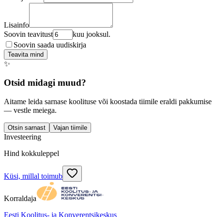
Lisainfo
Soovin teavitust
kuu jooksul.
Soovin saada uudiskirja
Teavita mind
✨
Otsid midagi muud?
Aitame leida sarnase koolituse või koostada tiimile eraldi pakkumise
— vestle meiega.
Otsin sarnast
Vajan tiimile
Investeering
Hind kokkuleppel
Küsi, millal toimub
Korraldaja
Eesti Koolitus- ja Konverentsikeskus