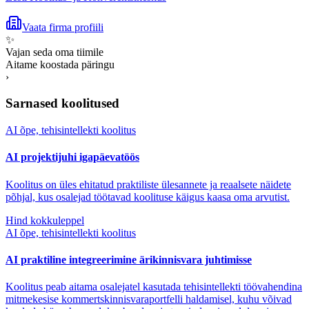
Vaata firma profiili
✨
Vajan seda oma tiimile
Aitame koostada päringu
›
Sarnased koolitused
AI õpe, tehisintellekti koolitus
AI projektijuhi igapäevatöös
Koolitus on üles ehitatud praktiliste ülesannete ja reaalsete näidete
põhjal, kus osalejad töötavad koolituse käigus kaasa oma arvutist.
Hind kokkuleppel
AI õpe, tehisintellekti koolitus
AI praktiline integreerimine ärikinnisvara juhtimisse
Koolitus peab aitama osalejatel kasutada tehisintellekti töövahendina
mitmekesise kommertskinnisvaraportfelli haldamisel, kuhu võivad