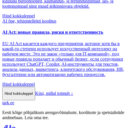
kuuluda büroohooned, kaubandus- ja teeninduspinnad, lao- ja
tootmispinnad ning muud ärikinnisvara objektid.
Hind kokkuleppel
AI õpe, tehisintellekti koolitus
AI Act: новые правила, риски и ответственность
EU AI Act касается каждого предприятия, которое хотя бы в
какой-то степени использует искусственный интеллект на
рабочем месте. Это не закон «только для IT-компаний», под
новые правила попадает и обычный бизнес, если сотрудники
используют ChatGPT, Copilot, AI-инструменты для текстов,
анализа данных, маркетинга, клиентского обслуживания, HR,
бухгалтерии или автоматизации рабочих процессов.
Hind kokkuleppel
Küsi, millal toimub
↓
Hind kokkuleppel
tark
.
ee
Eesti kõige põhjalikum arenguvõimaluste, koolituste ja spetsialistide
andmebaas. Leia oma tee.