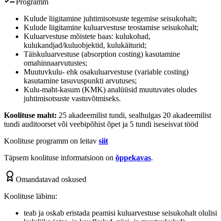
Programm
Kulude liigitamine juhtimisotsuste tegemise seisukohalt;
Kulude liigitamine kuluarvestuse teostamise seisukohalt;
Kuluarvestuse mõistete baas: kulukohad,
kulukandjad/kuluobjektid, kulukäiturid;
Täiskuluarvestuse (absorption costing) kasutamine
omahinnaarvutustes;
Muutuvkulu- ehk osakuluarvestuse (variable costing)
kasutamine tasuvuspunkti arvutuses;
Kulu-maht-kasum (KMK) analüüsid muutuvates oludes
juhtimisotsuste vastuvõtmiseks.
Koolituse maht:
25 akadeemilist tundi, sealhulgas 20 akadeemilist
tundi auditoorset või veebipõhist õpet ja 5 tundi iseseisvat tööd
Koolituse programm on leitav
siit
Täpsem koolituse informatsioon on
õppekavas
.
Omandatavad oskused
Koolituse läbinu:
teab ja oskab eristada peamisi kuluarvestuse seisukohalt olulisi