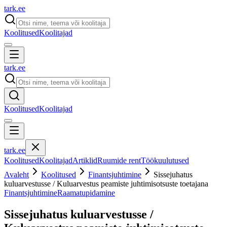
tark
.
ee
Koolitused
Koolitajad
tark
.
ee
Koolitused
Koolitajad
tark
.
ee
Koolitused
Koolitajad
Artiklid
Ruumide rent
Töökuulutused
Avaleht
Koolitused
Finantsjuhtimine
Sissejuhatus
kuluarvestusse / Kuluarvestus peamiste juhtimisotsuste toetajana
Finantsjuhtimine
Raamatupidamine
Sissejuhatus kuluarvestusse /