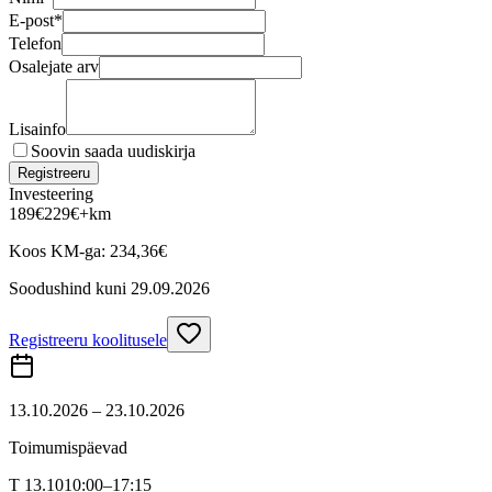
E-post
*
Telefon
Osalejate arv
Lisainfo
Soovin saada uudiskirja
Registreeru
Investeering
189
€
229
€
+km
Koos KM-ga:
234,36
€
Soodushind kuni
29.09.2026
Registreeru koolitusele
13.10.2026 – 23.10.2026
Toimumispäevad
T 13.10
10:00–17:15