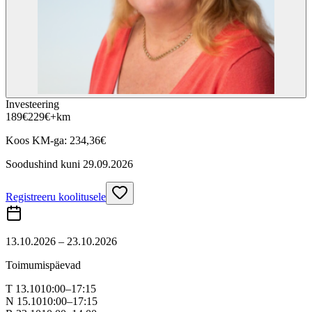
Investeering
189
€
229
€
+km
Koos KM-ga:
234,36
€
Soodushind kuni
29.09.2026
Registreeru koolitusele
13.10.2026 – 23.10.2026
Toimumispäevad
T 13.10
10:00–17:15
N 15.10
10:00–17:15