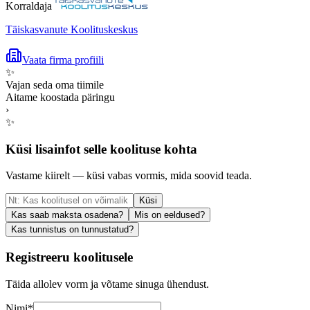
Korraldaja
Täiskasvanute Koolituskeskus
Vaata firma profiili
✨
Vajan seda oma tiimile
Aitame koostada päringu
›
✨
Küsi lisainfot selle koolituse kohta
Vastame kiirelt — küsi vabas vormis, mida soovid teada.
Küsi
Kas saab maksta osadena?
Mis on eeldused?
Kas tunnistus on tunnustatud?
Registreeru koolitusele
Täida allolev vorm ja võtame sinuga ühendust.
Nimi
*