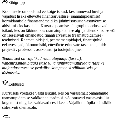
Sihtgrupp
Koolitusele on oodatud eelkõige isikud, kes tunnevad huvi ja
vajadust lisaks ettevõtte finantsarvestuse (raamatupidamise)
korraldamisele finantsandmeid ka juhtimisotsuste vastuvõtmise
abistamiseks kasutada. Kursuse peamise sihtgrupi moodustavad
isikud, kes on läbinud kas raamatupidamise alg- ja täiendkursuse või
on iseseisvalt omandatud finantsarvestuse (raamatupidamise)
teadmised. Raamatupidajad, pearaamatupidajad, finantsjuhid,
eelarvestajad, ökonomistid, ettevõtete erinevate tasemete juhid:
projekti-, protsessi-, osakonna- ja tootejuhid jne.
Teadmised on vajalikud raamatupidaja (tase 5),
vanemraamatupidaja (tase 6) ja juhtivraamatupidaja (tase 7)
majandusarvestuse praktilise kompetentsi säilitamiseks ja
tõstmiseks.
Eeldused
Kursusele võetakse vastu isikuid, kes on varasemalt omandanud
raamatupidamise valdkonna teadmisi või omavad vastavasisulist
kogemust ning kes valdavad eesti keelt. Vajalik on õpilastel isikliku
sülearvuti olemasolu.