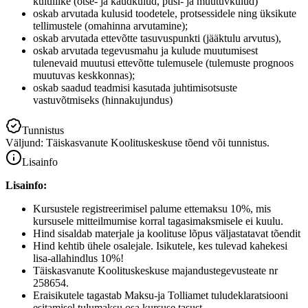
kululiike (otse- ja kaudkulud, püsi- ja muutuvkulud)
oskab arvutada kulusid toodetele, protsessidele ning üksikute
tellimustele (omahinna arvutamine);
oskab arvutada ettevõtte tasuvuspunkti (jääktulu arvutus),
oskab arvutada tegevusmahu ja kulude muutumisest
tulenevaid muutusi ettevõtte tulemusele (tulemuste prognoos
muutuvas keskkonnas);
oskab saadud teadmisi kasutada juhtimisotsuste
vastuvõtmiseks (hinnakujundus)
Tunnistus
Väljund: Täiskasvanute Koolituskeskuse tõend või tunnistus.
Lisainfo
Lisainfo:
Kursustele registreerimisel palume ettemaksu 10%, mis
kursusele mitteilmumise korral tagasimaksmisele ei kuulu.
Hind sisaldab materjale ja koolituse lõpus väljastatavat tõendit
Hind kehtib ühele osalejale. Isikutele, kes tulevad kahekesi
lisa-allahindlus 10%!
Täiskasvanute Koolituskeskuse majandustegevusteate nr
258654.
Eraisikutele tagastab Maksu-ja Tolliamet tuludeklaratsiooni
esitamisel tulumaksu osa kursuse tasust