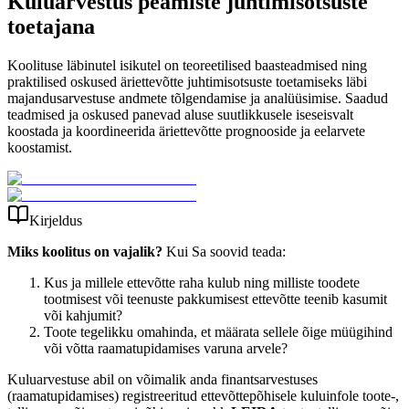
Kuluarvestus peamiste juhtimisotsuste
toetajana
Koolituse läbinutel isikutel on teoreetilised baasteadmised ning
praktilised oskused äriettevõtte juhtimisotsuste toetamiseks läbi
majandus­arvestuse andmete tõlgendamise ja analüüsimise. Saadud
teadmised ja oskused panevad aluse suutlikkusele iseseisvalt
koostada ja koordineerida äriettevõtte prognooside ja eelarvete
koostamist.
Kirjeldus
Miks koolitus on vajalik?
Kui Sa soovid teada:
Kus ja millele ettevõtte raha kulub ning milliste toodete
tootmisest või teenuste pakkumisest ettevõtte teenib kasumit
või kahjumit?
Toote tegelikku omahinda, et määrata sellele õige müügihind
või võtta raamatupidamises varuna arvele?
Kuluarvestuse abil on võimalik anda finantsarvestuses
(raamatupidamises) registreeritud ettevõttepõhisele kuluinfole toote-,