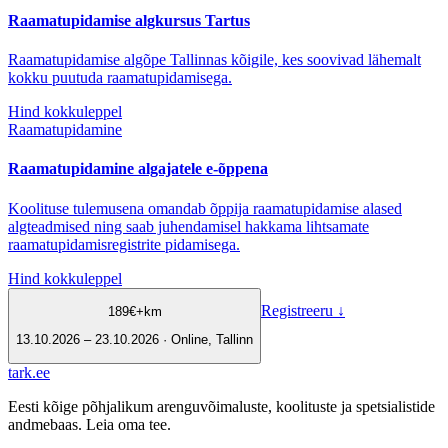
Raamatupidamise algkursus Tartus
Raamatupidamise algõpe Tallinnas kõigile, kes soovivad lähemalt
kokku puutuda raamatupidamisega.
Hind kokkuleppel
Raamatupidamine
Raamatupidamine algajatele e-õppena
Koolituse tulemusena omandab õppija raamatupidamise alased
algteadmised ning saab juhendamisel hakkama lihtsamate
raamatupidamisregistrite pidamisega.
Hind kokkuleppel
Registreeru
↓
189
€
+km
13.10.2026 – 23.10.2026 · Online, Tallinn
tark
.
ee
Eesti kõige põhjalikum arenguvõimaluste, koolituste ja spetsialistide
andmebaas. Leia oma tee.