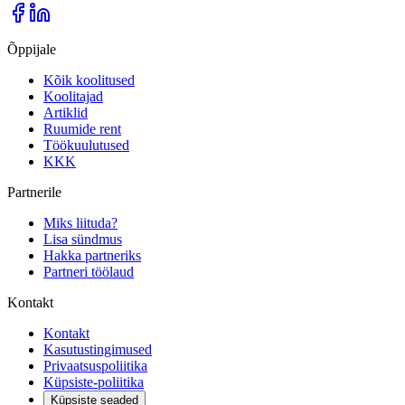
Õppijale
Kõik koolitused
Koolitajad
Artiklid
Ruumide rent
Töökuulutused
KKK
Partnerile
Miks liituda?
Lisa sündmus
Hakka partneriks
Partneri töölaud
Kontakt
Kontakt
Kasutustingimused
Privaatsuspoliitika
Küpsiste-poliitika
Küpsiste seaded