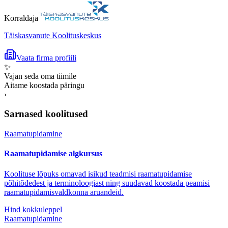
Korraldaja
Täiskasvanute Koolituskeskus
Vaata firma profiili
✨
Vajan seda oma tiimile
Aitame koostada päringu
›
Sarnased koolitused
Raamatupidamine
Raamatupidamise algkursus
Koolituse lõpuks omavad isikud teadmisi raamatupidamise
põhitõdedest ja terminoloogiast ning suudavad koostada peamisi
raamatupidamisvaldkonna aruandeid.
Hind kokkuleppel
Raamatupidamine