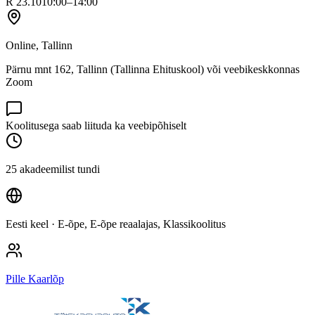
R 23.10
10:00–14:00
Online, Tallinn
Pärnu mnt 162, Tallinn (Tallinna Ehituskool) või veebikeskkonnas
Zoom
Koolitusega saab liituda ka veebipõhiselt
25 akadeemilist tundi
Eesti keel
· E-õpe, E-õpe reaalajas, Klassikoolitus
Pille Kaarlõp