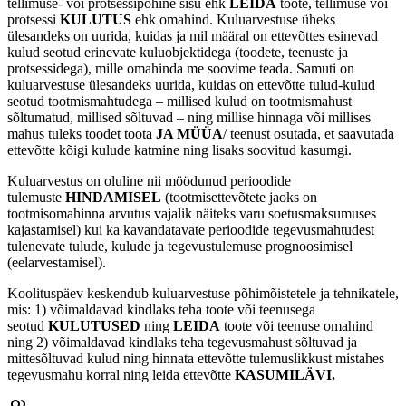
tellimuse- või protsessipõhine sisu ehk
LEIDA
toote, tellimuse või
protsessi
KULUTUS
ehk omahind. Kuluarvestuse üheks
ülesandeks on uurida, kuidas ja mil määral on ettevõttes esinevad
kulud seotud erinevate kuluobjektidega (toodete, teenuste ja
protsessidega), mille omahinda me soovime teada. Samuti on
kuluarvestuse ülesandeks uurida, kuidas on ettevõtte tulud-kulud
seotud tootmismahtudega – millised kulud on tootmismahust
sõltumatud, millised sõltuvad – ning millise hinnaga või millises
mahus tuleks toodet toota
JA MÜÜA
/ teenust osutada, et saavutada
ettevõtte kõigi kulude katmine ning lisaks soovitud kasumgi.
Kuluarvestus on oluline nii möödunud perioodide
tulemuste
HINDAMISEL
(tootmisettevõtete jaoks on
tootmisomahinna arvutus vajalik näiteks varu soetusmaksumuses
kajastamisel) kui ka kavandatavate perioodide tegevusmahtudest
tulenevate tulude, kulude ja tegevustulemuse prognoosimisel
(eelarvestamisel).
Koolituspäev keskendub kuluarvestuse põhimõistetele ja tehnikatele,
mis: 1) võimaldavad kindlaks teha toote või teenusega
seotud
KULUTUSED
ning
LEIDA
toote või teenuse omahind
ning 2) võimaldavad kindlaks teha tegevusmahust sõltuvad ja
mittesõltuvad kulud ning hinnata ettevõtte tulemuslikkust mistahes
tegevusmahu korral ning leida ettevõtte
KASUMILÄVI.