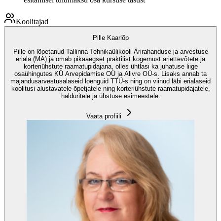
Koolitajad
Pille Kaarlõp
Pille on lõpetanud Tallinna Tehnikaülikooli Ärirahanduse ja arvestuse
eriala (MA) ja omab pikaaegset praktilist kogemust äriettevõtete ja
korteriühstute raamatupidajana, olles ühtlasi ka juhatuse liige
osaühingutes KÜ Arvepidamise OÜ ja Alivre OÜ-s. Lisaks annab ta
majandusarvestusalaseid loenguid TTÜ-s ning on viinud läbi erialaseid
koolitusi alustavatele õpetjatele ning korteriühstute raamatupidajatele,
halduritele ja ühstuse esimeestele.
Vaata profiili