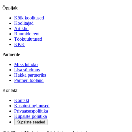
Õppijale
Kõik koolitused
Koolitajad
Artiklid
Ruumide rent
Töökuulutused
KKK
Partnerile
Miks liituda?
Lisa sündmus
Hakka partneriks
Partneri töölaud
Kontakt
Kontakt
Kasutustingimused
Privaatsuspoliitika
Küpsiste-poliitika
Küpsiste seaded