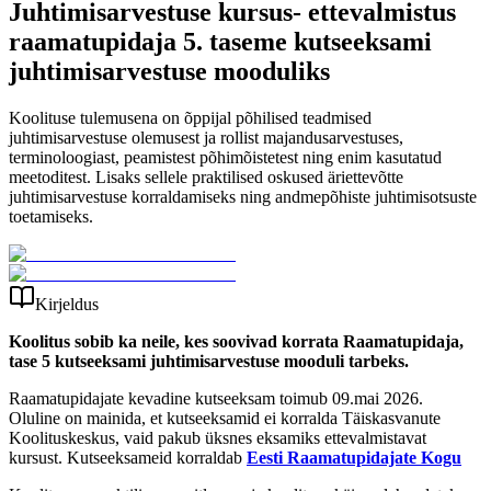
Juhtimisarvestuse kursus- ettevalmistus
raamatupidaja 5. taseme kutseeksami
juhtimisarvestuse mooduliks
Koolituse tulemusena on õppijal põhilised teadmised
juhtimisarvestuse olemusest ja rollist majandusarvestuses,
terminoloogiast, peamistest põhimõistetest ning enim kasutatud
meetoditest. Lisaks sellele praktilised oskused äriettevõtte
juhtimisarvestuse korraldamiseks ning andmepõhiste juhtimisotsuste
toetamiseks.
Kirjeldus
Koolitus sobib ka neile, kes soovivad korrata Raamatupidaja,
tase 5 kutseeksami juhtimisarvestuse mooduli tarbeks.
Raamatupidajate kevadine kutseeksam toimub 09.mai 2026.
Oluline on mainida, et kutseeksamid ei korralda Täiskasvanute
Koolituskeskus, vaid pakub üksnes eksamiks ettevalmistavat
kursust. Kutseeksameid korraldab
Eesti Raamatupidajate Kogu