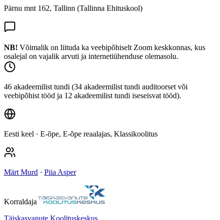
Pärnu mnt 162, Tallinn (Tallinna Ehituskool)
NB!
Võimalik on liituda ka veebipõhiselt Zoom keskkonnas, kus
osalejal on vajalik arvuti ja internetiühenduse olemasolu.
46 akadeemilist tundi (34 akadeemilist tundi auditoorset või
veebipõhist tööd ja 12 akadeemilist tundi iseseisvat tööd).
Eesti keel
· E-õpe, E-õpe reaalajas, Klassikoolitus
Märt Murd
·
Piia Asper
Korraldaja
Täiskasvanute Koolituskeskus