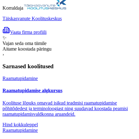
Korraldaja
Täiskasvanute Koolituskeskus
Vaata firma profiili
✨
Vajan seda oma tiimile
Aitame koostada päringu
›
Sarnased koolitused
Raamatupidamine
Raamatupidamise algkursus
Koolituse lõpuks omavad isikud teadmisi raamatupidamise
põhitõdedest ja terminoloogiast ning suudavad koostada peamisi
raamatupidamisvaldkonna aruandeid.
Hind kokkuleppel
Raamatupidamine