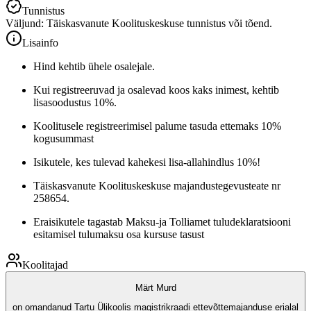
Tunnistus
Väljund: Täiskasvanute Koolituskeskuse tunnistus või tõend.
Lisainfo
Hind kehtib ühele osalejale.
Kui registreeruvad ja osalevad koos kaks inimest, kehtib
lisasoodustus 10%.
Koolitusele registreerimisel palume tasuda ettemaks 10%
kogusummast
Isikutele, kes tulevad kahekesi lisa-allahindlus 10%!
Täiskasvanute Koolituskeskuse majandustegevusteate nr
258654.
Eraisikutele tagastab Maksu-ja Tolliamet tuludeklaratsiooni
esitamisel tulumaksu osa kursuse tasust
Koolitajad
Märt Murd
on omandanud Tartu Ülikoolis magistrikraadi ettevõttemajanduse erialal