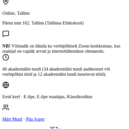
Online, Tallinn
Pärnu mnt 162, Tallinn (Tallinna Ehituskool)
NB!
Võimalik on liituda ka veebipõhiselt Zoom keskkonnas, kus
osalejal on vajalik arvuti ja internetiühenduse olemasolu.
46 akadeemilist tundi (34 akadeemilist tundi auditoorset või
veebipõhist tööd ja 12 akadeemilist tundi iseseisvat tööd).
Eesti keel
· E-õpe, E-õpe reaalajas, Klassikoolitus
Märt Murd
·
Piia Asper