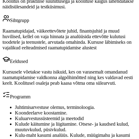
Koolitus on praktilise suunitlusega ja koolituse käigus lahendatakse
näidisülesandeid ja testküsimusi.
Sihtgrupp
Raamatupidajad, väikeettevõtete juhid, finantsjuhid ja muud
huvilised, kellel on vaja hinnata ja analüüsida ettevõtte kulutusi
toodetele ja teenustele, arvutada omahinda. Kursuse läbimiseks on
vajalikud eelteadmised raamatupidamise alustest
Eeldused
Kursusele võetakse vastu isikuid, kes on varasemalt omandanud
raamatupidamise valdkonna algpõhimõtted ning kes valdavad eesti
keelt. Koolitusel osaleja peab kaasa võtma oma sülearvuti.
Programm
Juhtimisarvestuse olemus, terminoloogia.
Koondeelarve koostamine.
Kuluarvestussüsteemid ja meetodid
Kulude käitumine ja liigitamine. Otsese- ja kaudsed kulud,
muutuvkulud, püsivkulud.
Kulu-maht kasumi analüüs. Kulude, müügimahu ja kasumi