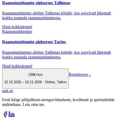
Raamatupidamise algkursus Tallinnas
Raamatupidamise algõpe Tallinnas kõigile, kes soovivad lähemalt
kokku puutuda raamatupidamisega.
Hind kokkuleppel
Raamatupidamine
Raamatupidamise algkursus Tartus
Raamatupidamise algõpe Tallinnas kõigile, kes soovivad lähemalt
kokku puutuda raamatupidamisega.
Hind kokkuleppel
Registreeru
↓
239
€
+km
12.10.2026 – 10.11.2026 · Online, Tallinn
tark
.
ee
Eesti kõige põhjalikum arenguvõimaluste, koolituste ja spetsialistide
andmebaas. Leia oma tee.