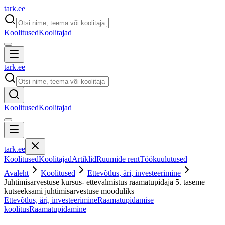
tark
.
ee
Koolitused
Koolitajad
tark
.
ee
Koolitused
Koolitajad
tark
.
ee
Koolitused
Koolitajad
Artiklid
Ruumide rent
Töökuulutused
Avaleht
Koolitused
Ettevõtlus, äri, investeerimine
Juhtimisarvestuse kursus- ettevalmistus raamatupidaja 5. taseme
kutseeksami juhtimisarvestuse mooduliks
Ettevõtlus, äri, investeerimine
Raamatupidamise
koolitus
Raamatupidamine