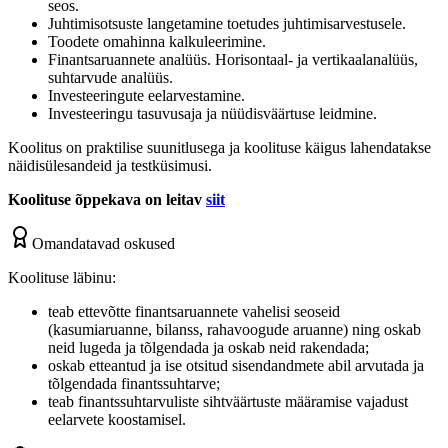
seos.
Juhtimisotsuste langetamine toetudes juhtimisarvestusele.
Toodete omahinna kalkuleerimine.
Finantsaruannete analüüs. Horisontaal- ja vertikaalanalüüs,
suhtarvude analüüs.
Investeeringute eelarvestamine.
Investeeringu tasuvusaja ja nüüdisväärtuse leidmine.
Koolitus on praktilise suunitlusega ja koolituse käigus lahendatakse
näidisülesandeid ja testküsimusi.
Koolituse õppekava on leitav
siit
Omandatavad oskused
Koolituse läbinu:
teab ettevõtte finantsaruannete vahelisi seoseid
(kasumiaruanne, bilanss, rahavoogude aruanne) ning oskab
neid lugeda ja tõlgendada ja oskab neid rakendada;
oskab etteantud ja ise otsitud sisendandmete abil arvutada ja
tõlgendada finantssuhtarve;
teab finantssuhtarvuliste sihtväärtuste määramise vajadust
eelarvete koostamisel.