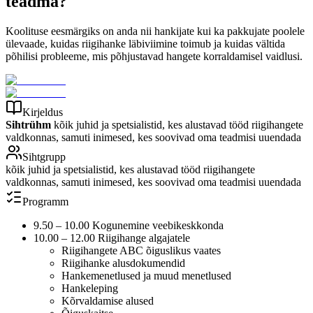
teadma?
Koolituse eesmärgiks on anda nii hankijate kui ka pakkujate poolele
ülevaade, kuidas riigihanke läbiviimine toimub ja kuidas vältida
põhilisi probleeme, mis põhjustavad hangete korraldamisel vaidlusi.
Kirjeldus
Sihtrühm
kõik juhid ja spetsialistid, kes alustavad tööd riigihangete
valdkonnas, samuti inimesed, kes soovivad oma teadmisi uuendada
Sihtgrupp
kõik juhid ja spetsialistid, kes alustavad tööd riigihangete
valdkonnas, samuti inimesed, kes soovivad oma teadmisi uuendada
Programm
9.50 – 10.00 Kogunemine veebikeskkonda
10.00 – 12.00 Riigihange algajatele
Riigihangete ABC õiguslikus vaates
Riigihanke alusdokumendid
Hankemenetlused ja muud menetlused
Hankeleping
Kõrvaldamise alused