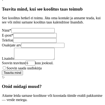
Teavita mind, kui see koolitus taas toimub
See koolitus hetkel ei toimu. Jäta oma kontakt ja anname teada, kui
see või mõni sarnane koolitus taas kalendrisse lisandub.
Nimi
*
E-post
*
Telefon
Osalejate arv
Lisainfo
Soovin teavitust
kuu jooksul.
Soovin saada uudiskirja
Teavita mind
✨
Otsid midagi muud?
Aitame leida sarnase koolituse või koostada tiimile eraldi pakkumise
— vestle meiega.