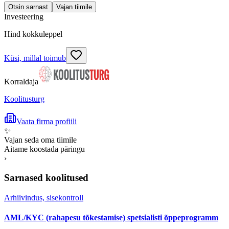
Otsin sarnast
Vajan tiimile
Investeering
Hind kokkuleppel
Küsi, millal toimub
Korraldaja
Koolitusturg
Vaata firma profiili
✨
Vajan seda oma tiimile
Aitame koostada päringu
›
Sarnased koolitused
Arhiivindus, sisekontroll
AML/KYC (rahapesu tõkestamise) spetsialisti õppeprogramm