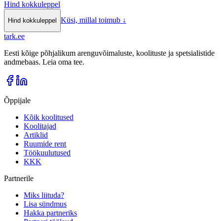
Hind kokkuleppel
Küsi, millal toimub
↓
Hind kokkuleppel
tark
.
ee
Eesti kõige põhjalikum arenguvõimaluste, koolituste ja spetsialistide
andmebaas. Leia oma tee.
Õppijale
Kõik koolitused
Koolitajad
Artiklid
Ruumide rent
Töökuulutused
KKK
Partnerile
Miks liituda?
Lisa sündmus
Hakka partneriks