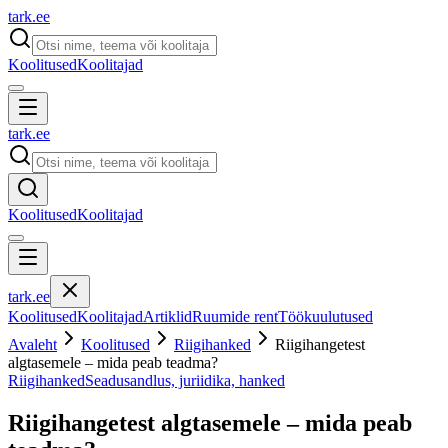
tark
.
ee
Koolitused
Koolitajad
tark
.
ee
Koolitused
Koolitajad
tark
.
ee
Koolitused
Koolitajad
Artiklid
Ruumide rent
Töökuulutused
Avaleht
Koolitused
Riigihanked
Riigihangetest
algtasemele – mida peab teadma?
Riigihanked
Seadusandlus, juriidika, hanked
Riigihangetest algtasemele – mida peab