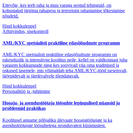
Ettevõte, kes teeb raha ja muu varaga seotud tehinguid, on
kohustatud järgima rahapesu ja terrorismi rahastamise tõkestamise
nõudeid.
Hind kokkuleppel
Arhiivindus, sisekontroll
AML/KYC spetsialisti praktiline edasijõudnute programm
AML/KYC spetsialisti praktiline edasijõudnute programm on
rakenduslik ja intensiivne koolitus neile, kellel on valdkonnast juba
varasem kokkupuude ning kes soovivad viia oma teadmised ja
oskused tasemele, mis võimaldab teha AML/KYC-tööd iseseisvalt,
järjepidevalt ja järelevalvele tõendatavalt.
Hind kokkuleppel
Personalitöö ja -juhtimine
Hooaja- ja asendustöötaja töösuhte lepingulised nüansid ja
probleemid praktikas
Koolitusel anname põhjaliku ülevaate hooajatöötajate ja ka
asendustöötajate töösuhetega seonduvatest küsimustest.