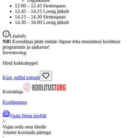
Õiguskaitse
12.00 – 12.45 Sirutuspaus
12.45 – 14.15 Loeng jätkub
14.15 – 14.30 Sirutuspaus
14.30 – 16.00 Loeng jätkub
Lisainfo
NB!
Korraldaja jätab endale õiguse teha muudatusi koolituse
programmis ja ajakavas!
Investeering
Hind kokkuleppel
Küsi, millal toimub
Korraldaja
Koolitusturg
Vaata firma profiili
✨
Vajan seda oma tiimile
Aitame koostada päringu
›