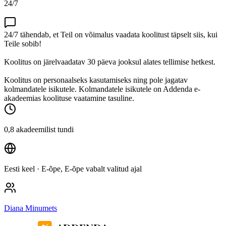
24/7
24/7 tähendab, et Teil on võimalus vaadata koolitust täpselt siis, kui
Teile sobib!
Koolitus on järelvaadatav 30 päeva jooksul alates tellimise hetkest.
Koolitus on personaalseks kasutamiseks ning pole jagatav
kolmandatele isikutele. Kolmandatele isikutele on Addenda e-
akadeemias koolituse vaatamine tasuline.
0,8 akadeemilist tundi
Eesti keel
· E-õpe, E-õpe vabalt valitud ajal
Diana Minumets