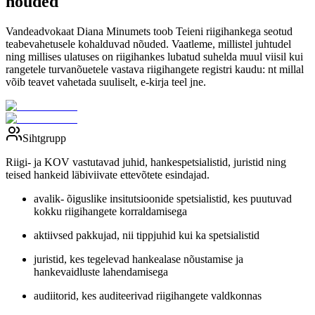
nõuded
Vandeadvokaat Diana Minumets toob Teieni riigihankega seotud
teabevahetusele kohalduvad nõuded. Vaatleme, millistel juhtudel
ning millises ulatuses on riigihankes lubatud suhelda muul viisil kui
rangetele turvanõuetele vastava riigihangete registri kaudu: nt millal
võib teavet vahetada suuliselt, e-kirja teel jne.
Sihtgrupp
Riigi- ja KOV vastutavad juhid, hankespetsialistid, juristid ning
teised hankeid läbiviivate ettevõtete esindajad.
avalik- õiguslike insitutsioonide spetsialistid, kes puutuvad
kokku riigihangete korraldamisega
aktiivsed pakkujad, nii tippjuhid kui ka spetsialistid
juristid, kes tegelevad hankealase nõustamise ja
hankevaidluste lahendamisega
audiitorid, kes auditeerivad riigihangete valdkonnas