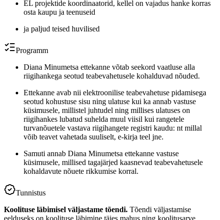
EL projektide koordinaatorid, kellel on vajadus hanke korras
osta kaupu ja teenuseid
ja paljud teised huvilised
Programm
Diana Minumetsa ettekanne võtab seekord vaatluse alla
riigihankega seotud teabevahetusele kohalduvad nõuded.
Ettekanne avab nii elektroonilise teabevahetuse pidamisega
seotud kohustuse sisu ning ulatuse kui ka annab vastuse
küsimusele, millistel juhtudel ning millises ulatuses on
riigihankes lubatud suhelda muul viisil kui rangetele
turvanõuetele vastava riigihangete registri kaudu: nt millal
võib teavet vahetada suuliselt, e-kirja teel jne.
Samuti annab Diana Minumetsa ettekanne vastuse
küsimusele, millised tagajärjed kaasnevad teabevahetusele
kohaldavute nõuete rikkumise korral.
Tunnistus
Koolituse läbimisel väljastame tõendi.
Tõendi väljastamise
eelduseks on koolituse läbimine täies mahus ning koolitusarve