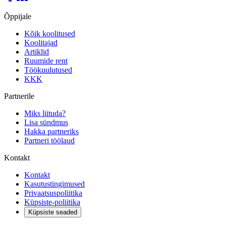
Õppijale
Kõik koolitused
Koolitajad
Artiklid
Ruumide rent
Töökuulutused
KKK
Partnerile
Miks liituda?
Lisa sündmus
Hakka partneriks
Partneri töölaud
Kontakt
Kontakt
Kasutustingimused
Privaatsuspoliitika
Küpsiste-poliitika
Küpsiste seaded