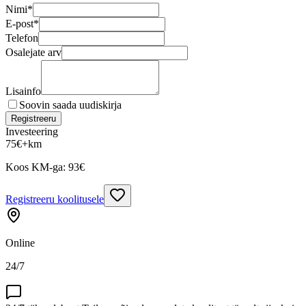
Nimi
*
E-post
*
Telefon
Osalejate arv
Lisainfo
Soovin saada uudiskirja
Registreeru
Investeering
75
€
+km
Koos KM-ga:
93
€
Registreeru koolitusele
Online
24/7