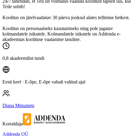
24/7 tähendab, et Teil on võimalus vaadata koolitust täpselt siis, kui
Teile sobib!
Koolitus on järelvaadatav 30 päeva jooksul alates tellimise hetkest.
Koolitus on personaalseks kasutamiseks ning pole jagatav
kolmandatele isikutele. Kolmandatele isikutele on Addenda e-
akadeemias koolituse vaatamine tasuline.
0,8 akadeemilist tundi
Eesti keel
· E-õpe, E-õpe vabalt valitud ajal
Diana Minumets
Korraldaja
Addenda OÜ