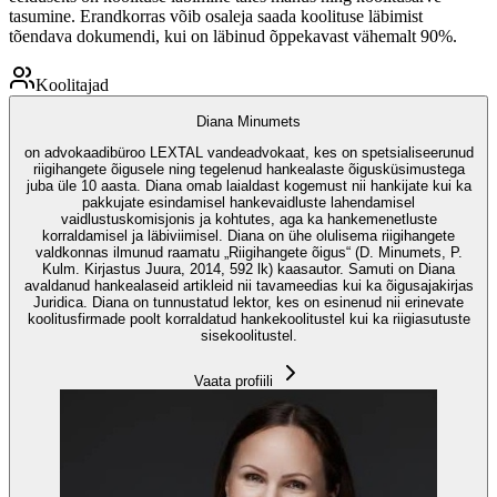
tasumine. Erandkorras võib osaleja saada koolituse läbimist
tõendava dokumendi, kui on läbinud õppekavast vähemalt 90%.
Koolitajad
Diana Minumets
on advokaadibüroo LEXTAL vandeadvokaat, kes on spetsialiseerunud
riigihangete õigusele ning tegelenud hankealaste õigusküsimustega
juba üle 10 aasta. Diana omab laialdast kogemust nii hankijate kui ka
pakkujate esindamisel hankevaidluste lahendamisel
vaidlustuskomisjonis ja kohtutes, aga ka hankemenetluste
korraldamisel ja läbiviimisel. Diana on ühe olulisema riigihangete
valdkonnas ilmunud raamatu „Riigihangete õigus“ (D. Minumets, P.
Kulm. Kirjastus Juura, 2014, 592 lk) kaasautor. Samuti on Diana
avaldanud hankealaseid artikleid nii tavameedias kui ka õigusajakirjas
Juridica. Diana on tunnustatud lektor, kes on esinenud nii erinevate
koolitusfirmade poolt korraldatud hankekoolitustel kui ka riigiasutuste
sisekoolitustel.
Vaata profiili