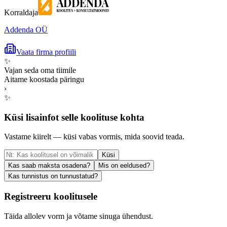
Korraldaja
Addenda OÜ
Vaata firma profiili
✨
Vajan seda oma tiimile
Aitame koostada päringu
›
✨
Küsi lisainfot selle koolituse kohta
Vastame kiirelt — küsi vabas vormis, mida soovid teada.
Küsi
Kas saab maksta osadena?
Mis on eeldused?
Kas tunnistus on tunnustatud?
Registreeru koolitusele
Täida allolev vorm ja võtame sinuga ühendust.