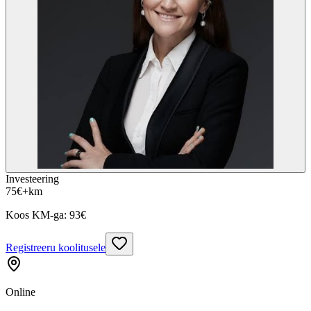
Investeering
75
€
+km
Koos KM-ga:
93
€
Registreeru koolitusele
Online