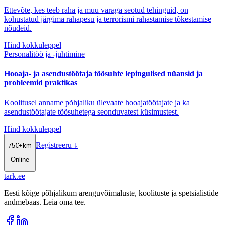
Ettevõte, kes teeb raha ja muu varaga seotud tehinguid, on
kohustatud järgima rahapesu ja terrorismi rahastamise tõkestamise
nõudeid.
Hind kokkuleppel
Personalitöö ja -juhtimine
Hooaja- ja asendustöötaja töösuhte lepingulised nüansid ja
probleemid praktikas
Koolitusel anname põhjaliku ülevaate hooajatöötajate ja ka
asendustöötajate töösuhetega seonduvatest küsimustest.
Hind kokkuleppel
Registreeru
↓
75
€
+km
Online
tark
.
ee
Eesti kõige põhjalikum arenguvõimaluste, koolituste ja spetsialistide
andmebaas. Leia oma tee.