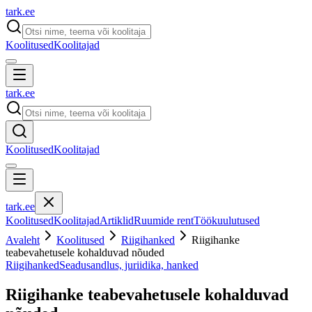
tark
.
ee
Koolitused
Koolitajad
tark
.
ee
Koolitused
Koolitajad
tark
.
ee
Koolitused
Koolitajad
Artiklid
Ruumide rent
Töökuulutused
Avaleht
Koolitused
Riigihanked
Riigihanke
teabevahetusele kohalduvad nõuded
Riigihanked
Seadusandlus, juriidika, hanked
Riigihanke teabevahetusele kohalduvad