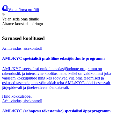
Vaata firma profiili
✨
Vajan seda oma tiimile
Aitame koostada päringu
›
Sarnased koolitused
Arhiivindus, sisekontroll
AML/KYC spetsialisti praktiline edasijõudnute programm
AML/KYC spetsialisti praktiline edasijõudnute programm on
rakenduslik ja intensiivne koolitus neile, kellel on valdkonnast juba
varasem kokkupuude ning kes soovivad viia oma teadmised ja
oskused tasemele, mis võimaldab teha AML/KYC-tööd iseseisvalt,
järjepidevalt ja järelevalvele tõendatavalt.
Hind kokkuleppel
Arhiivindus, sisekontroll
AML/KYC (rahapesu tõkestamise) spetsialisti õppeprogramm