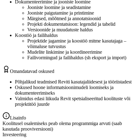
Dokumenteerimine ja jooniste loomine
Jooniste loomine ja seadistamine
Jooniste paigutamine ja printimine
Märgised, mõõtmed ja annotatsioonid
Projekti dokumentatsioon: legendid ja tabelid
Versioonide ja muudatuste haldus
Koostöö ja failihaldus
Projektide jagamine ja koostöö mitme kasutajaga –
võimaluse tutvustus
Mudelite linkimine ja koordineerimine
Failivormingud ja failihaldus (sh eksport ja import)
Omandatavad oskused
Põhjalikud teadmised Reviti kasutajaliidesest ja tööriistadest
Oskused hoone informatsioonimudeli loomiseks ja
dokumenteerimiseks
Valmidus edasi liikuda Revit spetsialiseeritud koolituste või
projektitöö juurde
Lisainfo
Koolitusel osalemiseks peab olema programmiga arvuti (saab
kasutada prooviversiooni)
Investeering