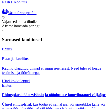
NORT Koolitus
Vaata firma profiili
✨
Vajan seda oma tiimile
Aitame koostada päringu
›
Sarnased koolitused
Ehitus
Plaatija koolitus
Kaunid plaaditud pinnad ei sünni iseenesest. Need tulevad heade
teadmiste ja töövõtetega.
Hind kokkuleppel
Ehitus
Ehitusplatsi töötervishoiu ja tööohutuse koordinaatori väljaõpe
Ühisel ehitusplatsil, kus töötavad samal ajal või järjestikku kahe või
enama tööandja töötajad või füüsilisest isikust ettevõtjad, võib