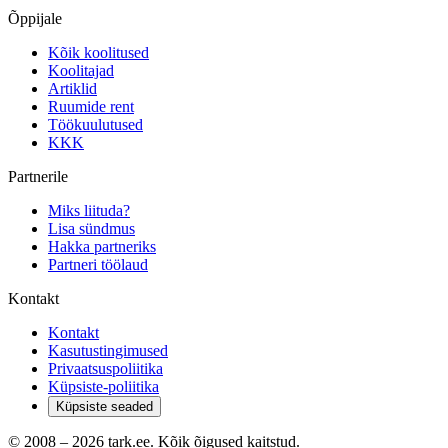
Õppijale
Kõik koolitused
Koolitajad
Artiklid
Ruumide rent
Töökuulutused
KKK
Partnerile
Miks liituda?
Lisa sündmus
Hakka partneriks
Partneri töölaud
Kontakt
Kontakt
Kasutustingimused
Privaatsuspoliitika
Küpsiste-poliitika
Küpsiste seaded
© 2008 –
2026
tark.ee. Kõik õigused kaitstud.