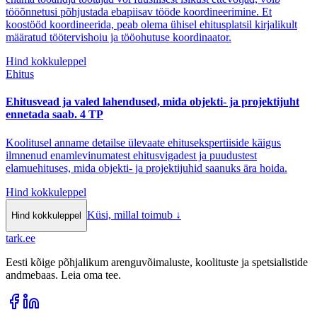
tööõnnetusi põhjustada ebapiisav tööde koordineerimine. Et
koostööd koordineerida, peab olema ühisel ehitusplatsil kirjalikult
määratud töötervishoiu ja tööohutuse koordinaator.
Hind kokkuleppel
Ehitus
Ehitusvead ja valed lahendused, mida objekti- ja projektijuht
ennetada saab. 4 TP
Koolitusel anname detailse ülevaate ehitusekspertiiside käigus
ilmnenud enamlevinumatest ehitusvigadest ja puudustest
elamuehituses, mida objekti- ja projektijuhid saanuks ära hoida.
Hind kokkuleppel
Küsi, millal toimub
↓
Hind kokkuleppel
tark
.
ee
Eesti kõige põhjalikum arenguvõimaluste, koolituste ja spetsialistide
andmebaas. Leia oma tee.