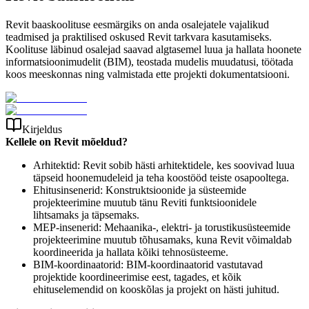
Revit baaskoolituse eesmärgiks on anda osalejatele vajalikud
teadmised ja praktilised oskused Revit tarkvara kasutamiseks.
Koolituse läbinud osalejad saavad algtasemel luua ja hallata hoonete
informatsioonimudelit (BIM), teostada mudelis muudatusi, töötada
koos meeskonnas ning valmistada ette projekti dokumentatsiooni.
Kirjeldus
Kellele on Revit mõeldud?
Arhitektid: Revit sobib hästi arhitektidele, kes soovivad luua
täpseid hoonemudeleid ja teha koostööd teiste osapooltega.
Ehitusinsenerid: Konstruktsioonide ja süsteemide
projekteerimine muutub tänu Reviti funktsioonidele
lihtsamaks ja täpsemaks.
MEP-insenerid: Mehaanika-, elektri- ja torustikusüsteemide
projekteerimine muutub tõhusamaks, kuna Revit võimaldab
koordineerida ja hallata kõiki tehnosüsteeme.
BIM-koordinaatorid: BIM-koordinaatorid vastutavad
projektide koordineerimise eest, tagades, et kõik
ehituselemendid on kooskõlas ja projekt on hästi juhitud.