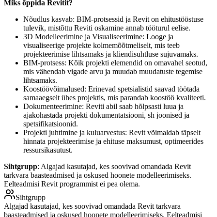
Miks õppida Revitit?
Nõudlus kasvab: BIM-protsessid ja Revit on ehitustööstuse
tulevik, mistõttu Reviti oskamine annab tööturul eelise.
3D Modelleerimine ja Visualiseerimine: Looge ja
visualiseerige projekte kolmemõõtmeliselt, mis teeb
projekteerimise lihtsamaks ja kliendisuhtluse sujuvamaks.
BIM-protsess: Kõik projekti elemendid on omavahel seotud,
mis vähendab vigade arvu ja muudab muudatuste tegemise
lihtsamaks.
Koostöövõimalused: Erinevad spetsialistid saavad töötada
samaaegselt ühes projektis, mis parandab koostöö kvaliteeti.
Dokumenteerimine: Reviti abil saab hõlpsasti luua ja
ajakohastada projekti dokumentatsiooni, sh joonised ja
spetsifikatsioonid.
Projekti juhtimine ja kuluarvestus: Revit võimaldab täpselt
hinnata projekteerimise ja ehituse maksumust, optimeerides
ressursikasutust.
Sihtgrupp
: Algajad kasutajad, kes soovivad omandada Revit
tarkvara baasteadmised ja oskused hoonete modelleerimiseks.
Eelteadmisi Revit programmist ei pea olema.
Sihtgrupp
Algajad kasutajad, kes soovivad omandada Revit tarkvara
baasteadmised ja oskused hoonete modelleerimiseks. Eelteadmisi