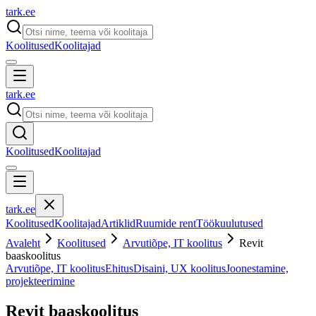
tark
.
ee
Koolitused
Koolitajad
tark
.
ee
Koolitused
Koolitajad
tark
.
ee
Koolitused
Koolitajad
Artiklid
Ruumide rent
Töökuulutused
Avaleht
Koolitused
Arvutiõpe, IT koolitus
Revit
baaskoolitus
Arvutiõpe, IT koolitus
Ehitus
Disaini, UX koolitus
Joonestamine,
projekteerimine
Revit baaskoolitus