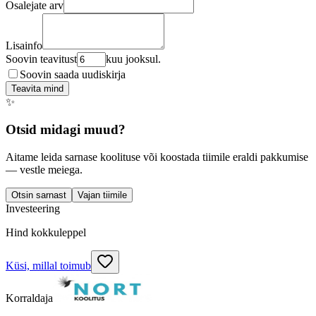
Osalejate arv
Lisainfo
Soovin teavitust
kuu jooksul.
Soovin saada uudiskirja
Teavita mind
✨
Otsid midagi muud?
Aitame leida sarnase koolituse või koostada tiimile eraldi pakkumise
— vestle meiega.
Otsin sarnast
Vajan tiimile
Investeering
Hind kokkuleppel
Küsi, millal toimub
Korraldaja