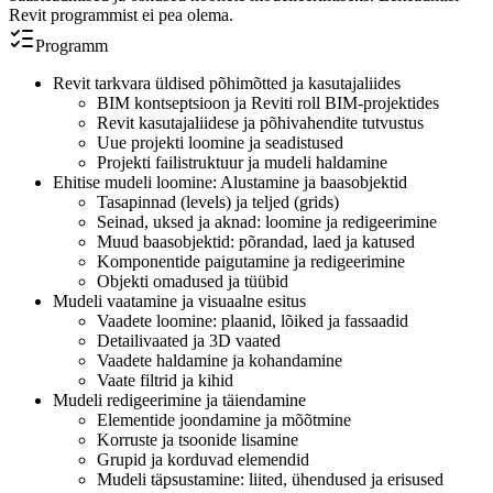
Revit programmist ei pea olema.
Programm
Revit tarkvara üldised põhimõtted ja kasutajaliides
BIM kontseptsioon ja Reviti roll BIM-projektides
Revit kasutajaliidese ja põhivahendite tutvustus
Uue projekti loomine ja seadistused
Projekti failistruktuur ja mudeli haldamine
Ehitise mudeli loomine: Alustamine ja baasobjektid
Tasapinnad (levels) ja teljed (grids)
Seinad, uksed ja aknad: loomine ja redigeerimine
Muud baasobjektid: põrandad, laed ja katused
Komponentide paigutamine ja redigeerimine
Objekti omadused ja tüübid
Mudeli vaatamine ja visuaalne esitus
Vaadete loomine: plaanid, lõiked ja fassaadid
Detailivaated ja 3D vaated
Vaadete haldamine ja kohandamine
Vaate filtrid ja kihid
Mudeli redigeerimine ja täiendamine
Elementide joondamine ja mõõtmine
Korruste ja tsoonide lisamine
Grupid ja korduvad elemendid
Mudeli täpsustamine: liited, ühendused ja erisused