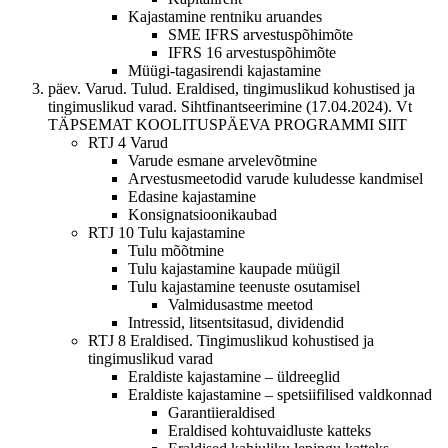
Kajastamine rentniku aruandes
SME IFRS arvestuspõhimõte
IFRS 16 arvestuspõhimõte
Müügi-tagasirendi kajastamine
päev. Varud. Tulud. Eraldised, tingimuslikud kohustised ja
tingimuslikud varad. Sihtfinantseerimine (17.04.2024). Vt
TÄPSEMAT KOOLITUSPÄEVA PROGRAMMI SIIT
RTJ 4 Varud
Varude esmane arvelevõtmine
Arvestusmeetodid varude kuludesse kandmisel
Edasine kajastamine
Konsignatsioonikaubad
RTJ 10 Tulu kajastamine
Tulu mõõtmine
Tulu kajastamine kaupade müügil
Tulu kajastamine teenuste osutamisel
Valmidusastme meetod
Intressid, litsentsitasud, dividendid
RTJ 8 Eraldised. Tingimuslikud kohustised ja
tingimuslikud varad
Eraldiste kajastamine – üldreeglid
Eraldiste kajastamine – spetsiifilised valdkonnad
Garantiieraldised
Eraldised kohtuvaidluste katteks