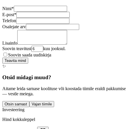
Nimi
*
E-post
*
Telefon
Osalejate arv
Lisainfo
Soovin teavitust
kuu jooksul.
Soovin saada uudiskirja
Teavita mind
✨
Otsid midagi muud?
Aitame leida sarnase koolituse või koostada tiimile eraldi pakkumise
— vestle meiega.
Otsin sarnast
Vajan tiimile
Investeering
Hind kokkuleppel