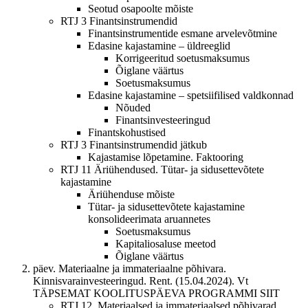
Seotud osapoolte mõiste
RTJ 3 Finantsinstrumendid
Finantsinstrumentide esmane arvelevõtmine
Edasine kajastamine – üldreeglid
Korrigeeritud soetusmaksumus
Õiglane väärtus
Soetusmaksumus
Edasine kajastamine – spetsiifilised valdkonnad
Nõuded
Finantsinvesteeringud
Finantskohustised
RTJ 3 Finantsinstrumendid jätkub
Kajastamise lõpetamine. Faktooring
RTJ 11 Äriühendused. Tütar- ja sidusettevõtete
kajastamine
Äriühenduse mõiste
Tütar- ja sidusettevõtete kajastamine
konsolideerimata aruannetes
Soetusmaksumus
Kapitaliosaluse meetod
Õiglane väärtus
päev. Materiaalne ja immateriaalne põhivara.
Kinnisvarainvesteeringud. Rent. (15.04.2024). Vt
TÄPSEMAT KOOLITUSPÄEVA PROGRAMMI SIIT
RTJ 12. Materiaalsed ja immateriaalsed põhivarad