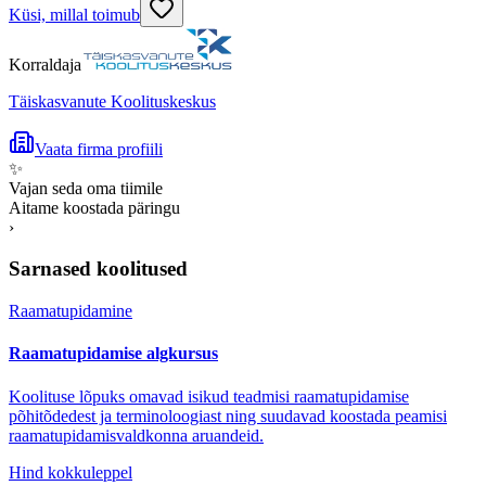
Küsi, millal toimub
Korraldaja
Täiskasvanute Koolituskeskus
Vaata firma profiili
✨
Vajan seda oma tiimile
Aitame koostada päringu
›
Sarnased koolitused
Raamatupidamine
Raamatupidamise algkursus
Koolituse lõpuks omavad isikud teadmisi raamatupidamise
põhitõdedest ja terminoloogiast ning suudavad koostada peamisi
raamatupidamisvaldkonna aruandeid.
Hind kokkuleppel