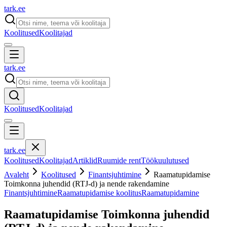
tark
.
ee
Koolitused
Koolitajad
tark
.
ee
Koolitused
Koolitajad
tark
.
ee
Koolitused
Koolitajad
Artiklid
Ruumide rent
Töökuulutused
Avaleht
Koolitused
Finantsjuhtimine
Raamatupidamise
Toimkonna juhendid (RTJ-d) ja nende rakendamine
Finantsjuhtimine
Raamatupidamise koolitus
Raamatupidamine
Raamatupidamise Toimkonna juhendid