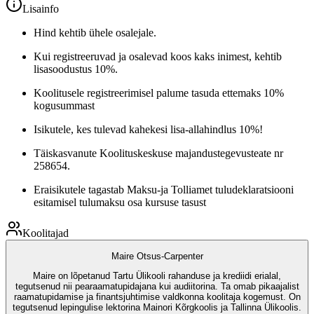
Lisainfo
Hind kehtib ühele osalejale.
Kui registreeruvad ja osalevad koos kaks inimest, kehtib
lisasoodustus 10%.
Koolitusele registreerimisel palume tasuda ettemaks 10%
kogusummast
Isikutele, kes tulevad kahekesi lisa-allahindlus 10%!
Täiskasvanute Koolituskeskuse majandustegevusteate nr
258654.
Eraisikutele tagastab Maksu-ja Tolliamet tuludeklaratsiooni
esitamisel tulumaksu osa kursuse tasust
Koolitajad
Maire Otsus-Carpenter
Maire on lõpetanud Tartu Ülikooli rahanduse ja krediidi erialal,
tegutsenud nii pearaamatupidajana kui audiitorina. Ta omab pikaajalist
raamatupidamise ja finantsjuhtimise valdkonna koolitaja kogemust. On
tegutsenud lepingulise lektorina Mainori Kõrgkoolis ja Tallinna Ülikoolis.