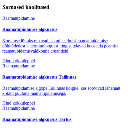
Sarnased koolitused
Raamatupidamine
Raamatupidamise algkursus
Koolituse lõpuks omavad isikud teadmisi raamatupidamise
põhitõdedest ja terminoloogiast ning suudavad koostada peamisi
raamatupidamisvaldkonna aruandeid.
Hind kokkuleppel
Raamatupidamine
Raamatupidamise algkursus Tallinnas
Raamatupidamise algõpe Tallinnas kõigile, kes soovivad lähemalt
kokku puutuda raamatupidamisega.
Hind kokkuleppel
Raamatupidamine
Raamatupidamise algkursus Tartus