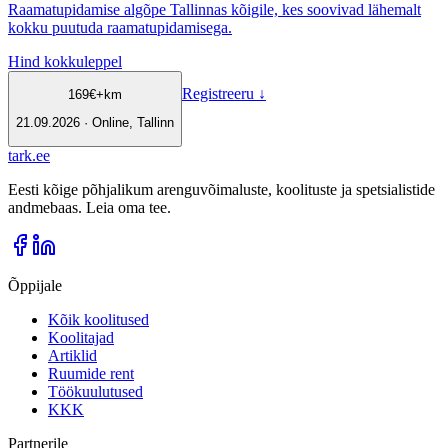
Raamatupidamise algõpe Tallinnas kõigile, kes soovivad lähemalt
kokku puutuda raamatupidamisega.
Hind kokkuleppel
Registreeru
↓
169
€
+km
21.09.2026 · Online, Tallinn
tark
.
ee
Eesti kõige põhjalikum arenguvõimaluste, koolituste ja spetsialistide
andmebaas. Leia oma tee.
Õppijale
Kõik koolitused
Koolitajad
Artiklid
Ruumide rent
Töökuulutused
KKK
Partnerile