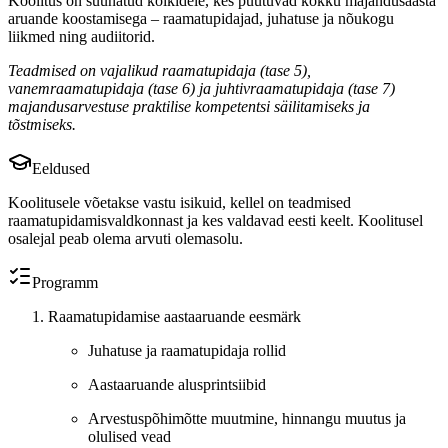
Koolitus on suunatud kõikidele, kes puutuvad kokku majandusaasta
aruande koostamisega – raamatupidajad, juhatuse ja nõukogu
liikmed ning audiitorid.
Teadmised on vajalikud raamatupidaja (tase 5),
vanemraamatupidaja (tase 6) ja juhtivraamatupidaja (tase 7)
majandusarvestuse praktilise kompetentsi säilitamiseks ja
tõstmiseks.
Eeldused
Koolitusele võetakse vastu isikuid, kellel on teadmised
raamatupidamisvaldkonnast ja kes valdavad eesti keelt. Koolitusel
osalejal peab olema arvuti olemasolu.
Programm
Raamatupidamise aastaaruande eesmärk
Juhatuse ja raamatupidaja rollid
Aastaaruande alusprintsiibid
Arvestuspõhimõtte muutmine, hinnangu muutus ja
olulised vead