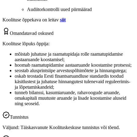
Audiitorkontrolli uued piirmäärad
Koolituse õppekava on leitav
siit
Omandatavad oskused
Koolituse lõpuks õppija:
mõistab juhatuse ja raamatupidaja rolle raamatupidamise
aastaaruande koostamisel;
hoomab raamatupidamise aastaaruande koostamise protsessi;
seostab alusprintsiipe arvestuspõhimõtete ja hinnangutega;
oskab teostada Eesti finantsaruandluse standardis toodud
käsitlustest ja juhatuse hinnangutest tulenevaid reguleerimis-
ja lõpetamiskandeid;
tunneb bilanssi, kasumiaruande, rahavoogude aruande,
omakapitali muutuste aruande ja lisade koostamise aluseid
ning seoseid.
Tunnistus
Väljund: Täiskasvanute Koolituskeskuse tunnistus või tõend.