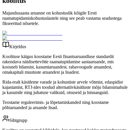
koolitus
Majandusaasta aruanne on kohustuslik kõigile Eesti
raamatupidamiskohustuslastele ning see peab vastama seadustega
fikseeritud nõuetele.
Kirjeldus
Koolituse käigus koostame Eesti finantsaruandluse standardit
rakendava näidisettevõtte raamatupidamise aastaaruande, mis
koosneb bilansist, kasumiaruandest, rahavoogude aruandest,
omakapitali muutuste aruandest ja lisadest.
Rida-realt käsitleme varade ja kohustiste arvele võtmist, edaspidist
kajastamist, RTJ-ides toodud alternatiivkäsitluste mõju bilansimahule
ja kasumile ning juhatuse valikuid, otsuseid ja hinnanguid.
Teostame reguleerimis- ja lõpetamiskanded ning koostame
põhiaruanded ja aruande lisad.
Sihtgrupp