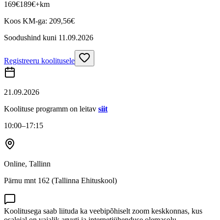
169
€
189
€
+km
Koos KM-ga:
209,56
€
Soodushind kuni
11.09.2026
Registreeru koolitusele
21.09.2026
Koolituse programm on leitav
siit
10:00
–17:15
Online, Tallinn
Pärnu mnt 162 (Tallinna Ehituskool)
Koolitusega saab liituda ka veebipõhiselt zoom keskkonnas, kus
osalejal on vajalik arvuti ja internetiühenduse olemasolu.