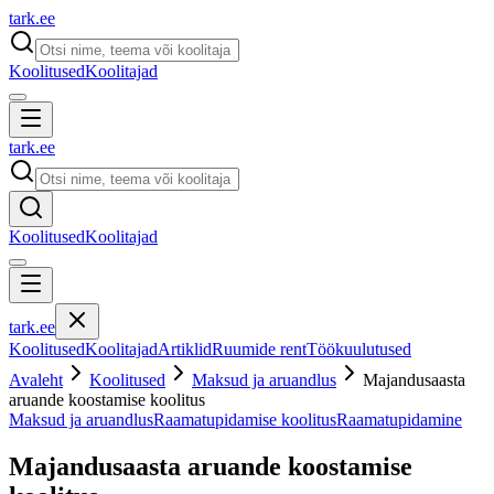
tark
.
ee
Koolitused
Koolitajad
tark
.
ee
Koolitused
Koolitajad
tark
.
ee
Koolitused
Koolitajad
Artiklid
Ruumide rent
Töökuulutused
Avaleht
Koolitused
Maksud ja aruandlus
Majandusaasta
aruande koostamise koolitus
Maksud ja aruandlus
Raamatupidamise koolitus
Raamatupidamine
Majandusaasta aruande koostamise