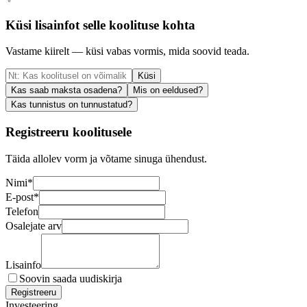
Küsi lisainfot selle koolituse kohta
Vastame kiirelt — küsi vabas vormis, mida soovid teada.
Küsi
Kas saab maksta osadena?
Mis on eeldused?
Kas tunnistus on tunnustatud?
Registreeru koolitusele
Täida allolev vorm ja võtame sinuga ühendust.
Nimi
*
E-post
*
Telefon
Osalejate arv
Lisainfo
Soovin saada uudiskirja
Registreeru
Investeering