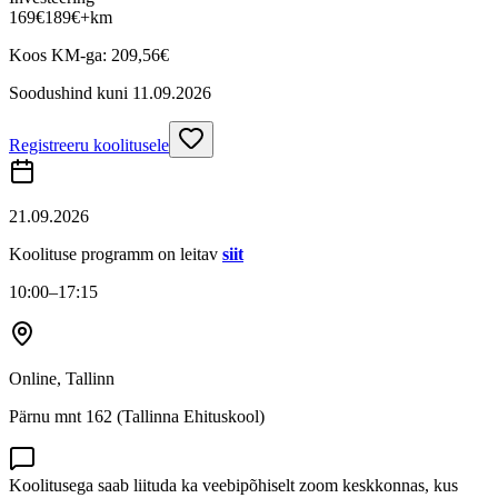
169
€
189
€
+km
Koos KM-ga:
209,56
€
Soodushind kuni
11.09.2026
Registreeru koolitusele
21.09.2026
Koolituse programm on leitav
siit
10:00
–17:15
Online, Tallinn
Pärnu mnt 162 (Tallinna Ehituskool)
Koolitusega saab liituda ka veebipõhiselt zoom keskkonnas, kus