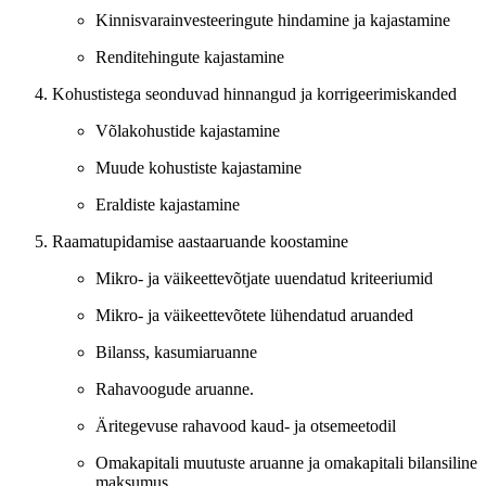
Kinnisvarainvesteeringute hindamine ja kajastamine
Renditehingute kajastamine
Kohustistega seonduvad hinnangud ja korrigeerimiskanded
Võlakohustide kajastamine
Muude kohustiste kajastamine
Eraldiste kajastamine
Raamatupidamise aastaaruande koostamine
Mikro- ja väikeettevõtjate uuendatud kriteeriumid
Mikro- ja väikeettevõtete lühendatud aruanded
Bilanss, kasumiaruanne
Rahavoogude aruanne.
Äritegevuse rahavood kaud- ja otsemeetodil
Omakapitali muutuste aruanne ja omakapitali bilansiline
maksumus