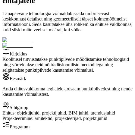
ehitajatele
Tänapäevane tehnoloogia võimaldab saada ümbritsevast
keskkonnast detailset ning geomeetriliselt täpset kolmemõõtmelist
informatsiooni. Seda kasutatakse üha rohkem ka ehituse valdkonnas,
kuid siiski mitte veel sel määral, kui võiks.
Kirjeldus
Koolitusel tutvustatakse punktipilvede mõõdistamise tehnoloogiaid
ning võrreldakse neid nö traditsiooniliste meetoditega ning
selgitatakse punktipilvede kasutamise võimalusi.
Eesmärk
Anda ehitusvaldkonna tegijatele arusaam punktipilvedest ning nende
kasutamise võimalustest.
Sihtgrupp
Ehitus: objektijuhid, projektijuhid, BIM juhid, arendusjuhid
Projekteerimine: arhitektid, projekteerijad, projektijuhid
Programm