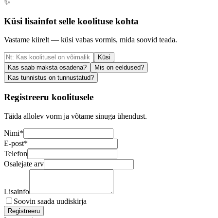
✨
Küsi lisainfot selle koolituse kohta
Vastame kiirelt — küsi vabas vormis, mida soovid teada.
Küsi
Kas saab maksta osadena?
Mis on eeldused?
Kas tunnistus on tunnustatud?
Registreeru koolitusele
Täida allolev vorm ja võtame sinuga ühendust.
Nimi
*
E-post
*
Telefon
Osalejate arv
Lisainfo
Soovin saada uudiskirja
Registreeru