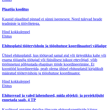
Plaatija koolitus
Kaunid plaaditud pinnad ei sünni iseenesest. Need tulevad heade
teadmiste ja töövõtetega.
Hind kokkuleppel
Ehitus
Ehitusplatsi töötervishoiu ja tööohutuse koordinaatori väljaõpe
Ühisel ehitusplatsil, kus töötavad samal ajal või järjestikku kahe või
enama tööandja töötajad või füüsilisest isikust ettevõtjad, võib
tööõnnetusi põhjustada ebapiisav tööde koordineerimine. Et
koostööd koordineerida, peab olema ühisel ehitusplatsil kirjalikult
määratud töötervishoiu ja tööohutuse koordinaator.
Hind kokkuleppel
Ehitus
Ehitusvead ja valed lahendused, mida objekti- ja projektijuht
ennetada saab. 4 TP
Koolitusel anname detailse ülevaate ehitusekspertiiside käigus