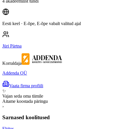
4 akadeemilist tundi
Eesti keel
· E-õpe, E-õpe vabalt valitud ajal
Jüri Pärtna
Korraldaja
Addenda OÜ
Vaata firma profiili
✨
Vajan seda oma tiimile
Aitame koostada päringu
›
Sarnased koolitused
Ehitus