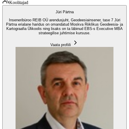
Koolitajad
Jüri Pärtna
Inseneribüroo REIB OÜ arendusjuht, Geodeesiainsener, tase 7 Jüri
Pärtna erialane haridus on omandatud Moskva Riiklikus Geodeesia- ja
Kartograafia Ülikoolis ning lisaks on ta läbinud EBS-s Executive MBA
strateegilise juhtimise kursuse.
Vaata profiili