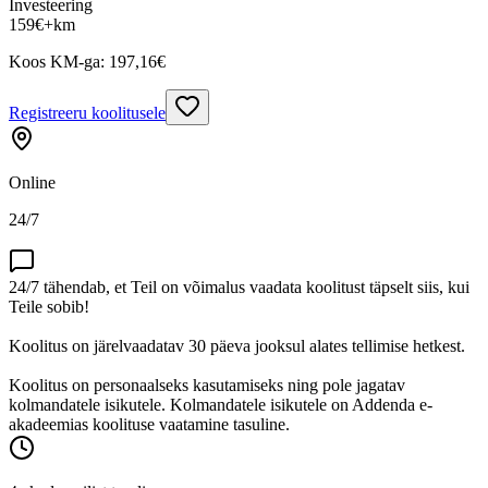
Investeering
159
€
+km
Koos KM-ga:
197,16
€
Registreeru koolitusele
Online
24/7
24/7 tähendab, et Teil on võimalus vaadata koolitust täpselt siis, kui
Teile sobib!
Koolitus on järelvaadatav 30 päeva jooksul alates tellimise hetkest.
Koolitus on personaalseks kasutamiseks ning pole jagatav
kolmandatele isikutele. Kolmandatele isikutele on Addenda e-
akadeemias koolituse vaatamine tasuline.