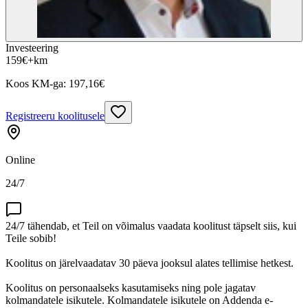
Investeering
159
€
+km
Koos KM-ga:
197,16
€
Registreeru koolitusele
Online
24/7
24/7 tähendab, et Teil on võimalus vaadata koolitust täpselt siis, kui
Teile sobib!
Koolitus on järelvaadatav 30 päeva jooksul alates tellimise hetkest.
Koolitus on personaalseks kasutamiseks ning pole jagatav
kolmandatele isikutele. Kolmandatele isikutele on Addenda e-