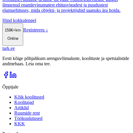
ilmnenud enamlevinumatest ehitusvigadest ja puudustest
elamuehituses, mida objekti- ja projektijuhid saanuks ära hoida.
Hind kokkuleppel
Registreeru
↓
159
€
+km
Online
tark
.
ee
Eesti kõige põhjalikum arenguvõimaluste, koolituste ja spetsialistide
andmebaas. Leia oma tee.
Õppijale
Kõik koolitused
Koolitajad
Artiklid
Ruumide rent
Töökuulutused
KKK