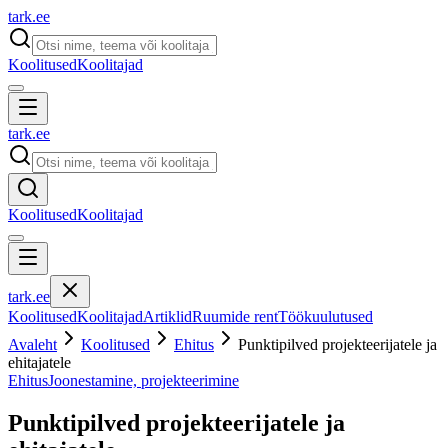
tark
.
ee
Koolitused
Koolitajad
tark
.
ee
Koolitused
Koolitajad
tark
.
ee
Koolitused
Koolitajad
Artiklid
Ruumide rent
Töökuulutused
Avaleht
Koolitused
Ehitus
Punktipilved projekteerijatele ja
ehitajatele
Ehitus
Joonestamine, projekteerimine
Punktipilved projekteerijatele ja