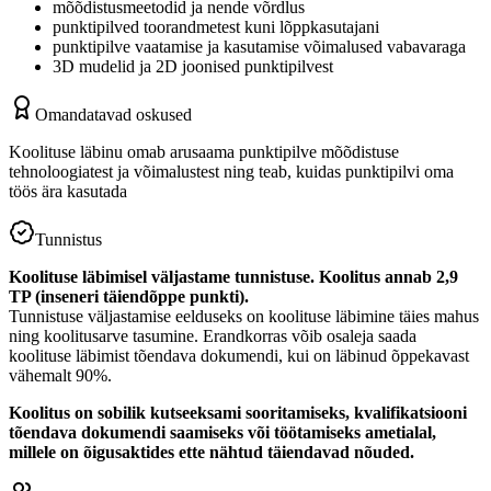
mõõdistusmeetodid ja nende võrdlus
punktipilved toorandmetest kuni lõppkasutajani
punktipilve vaatamise ja kasutamise võimalused vabavaraga
3D mudelid ja 2D joonised punktipilvest
Omandatavad oskused
Koolituse läbinu omab arusaama punktipilve mõõdistuse
tehnoloogiatest ja võimalustest ning teab, kuidas punktipilvi oma
töös ära kasutada
Tunnistus
Koolituse läbimisel väljastame tunnistuse. Koolitus annab 2,9
TP (inseneri täiendõppe punkti).
Tunnistuse väljastamise eelduseks on koolituse läbimine täies mahus
ning koolitusarve tasumine. Erandkorras võib osaleja saada
koolituse läbimist tõendava dokumendi, kui on läbinud õppekavast
vähemalt 90%.
Koolitus on sobilik kutseeksami sooritamiseks, kvalifikatsiooni
tõendava dokumendi saamiseks või töötamiseks ametialal,
millele on õigusaktides ette nähtud täiendavad nõuded.