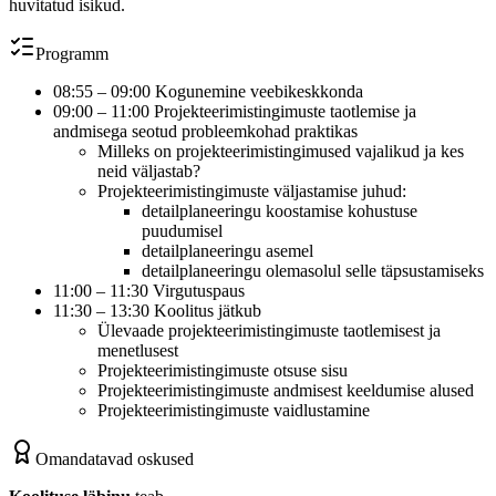
huvitatud isikud.
Programm
08:55 – 09:00 Kogunemine veebikeskkonda
09:00 – 11:00 Projekteerimistingimuste taotlemise ja
andmisega seotud probleemkohad praktikas
Milleks on projekteerimistingimused vajalikud ja kes
neid väljastab?
Projekteerimistingimuste väljastamise juhud:
detailplaneeringu koostamise kohustuse
puudumisel
detailplaneeringu asemel
detailplaneeringu olemasolul selle täpsustamiseks
11:00 – 11:30 Virgutuspaus
11:30 – 13:30 Koolitus jätkub
Ülevaade projekteerimistingimuste taotlemisest ja
menetlusest
Projekteerimistingimuste otsuse sisu
Projekteerimistingimuste andmisest keeldumise alused
Projekteerimistingimuste vaidlustamine
Omandatavad oskused