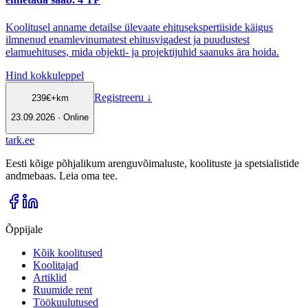
Koolitusel anname detailse ülevaate ehitusekspertiiside käigus
ilmnenud enamlevinumatest ehitusvigadest ja puudustest
elamuehituses, mida objekti- ja projektijuhid saanuks ära hoida.
Hind kokkuleppel
Registreeru
↓
239
€
+km
23.09.2026 · Online
tark
.
ee
Eesti kõige põhjalikum arenguvõimaluste, koolituste ja spetsialistide
andmebaas. Leia oma tee.
Õppijale
Kõik koolitused
Koolitajad
Artiklid
Ruumide rent
Töökuulutused