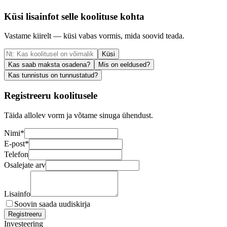
Küsi lisainfot selle koolituse kohta
Vastame kiirelt — küsi vabas vormis, mida soovid teada.
Küsi
Kas saab maksta osadena?
Mis on eeldused?
Kas tunnistus on tunnustatud?
Registreeru koolitusele
Täida allolev vorm ja võtame sinuga ühendust.
Nimi
*
E-post
*
Telefon
Osalejate arv
Lisainfo
Soovin saada uudiskirja
Registreeru
Investeering