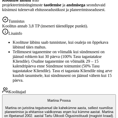
Koolituse läbinu
teab
projekteerimistingimuste
taotlemise
ja
andmisega
seonduvaid
küsimusi tulenevalt ehitusseadustikust ja planeerimisseadusest.
Tunnistus
Koolitus annab 3,8 TP (inseneri täiendõppe punkti).
Lisainfo
Koolituse läbinu saab tunnistuse, kui osaleja on õppekava
läbinud täies mahus.
Tellimusest taganemine on võimalik kui sündmuseni on
jäänud rohkem kui 30 päeva (100% Tasu tagastatakse
Kliendile). Osaline taganemine on võimalik 29 – 15
kalendripäeva enne Sündmuse toimumist (50% Tasu
tagastatakse Kliendile). Tasu ei tagastata Kliendile ning arve
kuulub tasumisele, kui sündmuseni on jäänud vähem kui 15
päeva.
Koolitajad
Martina Proosa
Martina on juristina tegutsenud üle kahekümne aasta, sellest ruumilise
planeerimise ja ehitamise valdkonnas enam kui kümme aastat. Martina
on lõpetanud 2002. aastal Tartu Ülikooli Õigusinstituudi (magistri kraad).