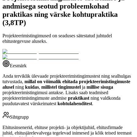
andmisega seotud probleemkohad
praktikas ning värske kohtupraktika
(3,8TP)
Projekteerimistingimused on seaduses sätestatud juhtudel
ehitustegevuse aluseks.
Eesmärk
Anda terviklik ülevaade projekteerimistingimustest ning sealhulgas
tutvustada,
millal on võimalik ehitada projekteerimistingimuste
alusel
ning
kuidas
,
millistel tingimustel
ja
millise sisuga
projekteerimistingimusi antakse. Lisaks saab teadmised
projekteerimistingimuste andmise
praktikast
ning valdkonda
puudutavatest värskeimatest
kohtulahenditest
.
Sihtgrupp
Ehitusinsenerid, ehituse projekti- ja objektijuhid, ehitusfirmade
juhid, ehitusjärelevalvega tegelevad inimesed ja kõik teised teemast