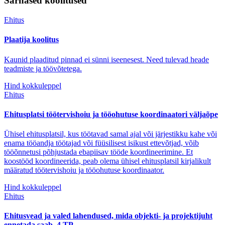
Sarnased koolitused
Ehitus
Plaatija koolitus
Kaunid plaaditud pinnad ei sünni iseenesest. Need tulevad heade
teadmiste ja töövõtetega.
Hind kokkuleppel
Ehitus
Ehitusplatsi töötervishoiu ja tööohutuse koordinaatori väljaõpe
Ühisel ehitusplatsil, kus töötavad samal ajal või järjestikku kahe või
enama tööandja töötajad või füüsilisest isikust ettevõtjad, võib
tööõnnetusi põhjustada ebapiisav tööde koordineerimine. Et
koostööd koordineerida, peab olema ühisel ehitusplatsil kirjalikult
määratud töötervishoiu ja tööohutuse koordinaator.
Hind kokkuleppel
Ehitus
Ehitusvead ja valed lahendused, mida objekti- ja projektijuht
ennetada saab. 4 TP