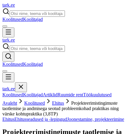
tark
.
ee
Koolitused
Koolitajad
tark
.
ee
Koolitused
Koolitajad
tark
.
ee
Koolitused
Koolitajad
Artiklid
Ruumide rent
Töökuulutused
Avaleht
Koolitused
Ehitus
Projekteerimistingimuste
taotlemise ja andmisega seotud probleemkohad praktikas ning
värske kohtupraktika (3,8TP)
Ehitus
Ehitusseadused ja -lepingud
Joonestamine, projekteerimine
Projekteerimistingimuste taotlemise ja