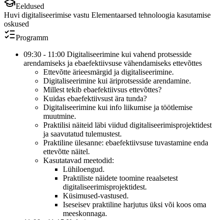
Eeldused
Huvi digitaliseerimise vastu Elementaarsed tehnoloogia kasutamise
oskused
Programm
09:30 - 11:00 Digitaliseerimine kui vahend protsesside
arendamiseks ja ebaefektiivsuse vähendamiseks ettevõttes
Ettevõtte ärieesmärgid ja digitaliseerimine.
Digitaliseerimine kui äriprotsesside arendamine.
Millest tekib ebaefektiivsus ettevõttes?
Kuidas ebaefektiivsust ära tunda?
Digitaliseerimine kui info liikumise ja töötlemise
muutmine.
Praktilisi näiteid läbi viidud digitaliseerimisprojektidest
ja saavutatud tulemustest.
Praktiline ülesanne: ebaefektiivsuse tuvastamine enda
ettevõtte näitel.
Kasutatavad meetodid:
Lühiloengud.
Praktiliste näidete toomine reaalsetest
digitaliseerimisprojektidest.
Küsimused-vastused.
Iseseisev praktiline harjutus üksi või koos oma
meeskonnaga.