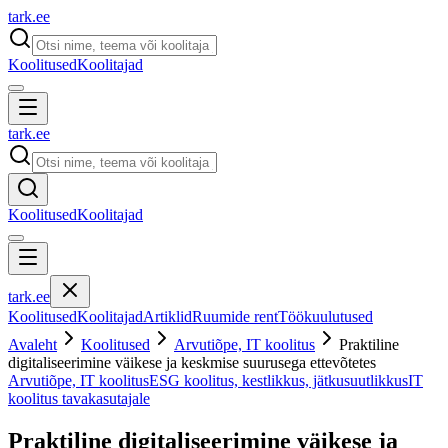
tark
.
ee
Koolitused
Koolitajad
tark
.
ee
Koolitused
Koolitajad
tark
.
ee
Koolitused
Koolitajad
Artiklid
Ruumide rent
Töökuulutused
Avaleht
Koolitused
Arvutiõpe, IT koolitus
Praktiline
digitaliseerimine väikese ja keskmise suurusega ettevõtetes
Arvutiõpe, IT koolitus
ESG koolitus, kestlikkus, jätkusuutlikkus
IT
koolitus tavakasutajale
Praktiline digitaliseerimine väikese ja