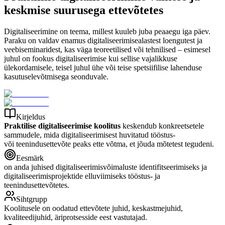
keskmise suurusega ettevõtetes
Digitaliseerimine on teema, millest kuuleb juba peaaegu iga päev.
Paraku on valdav enamus digitaliseerimisealastest loengutest ja
veebiseminaridest, kas väga teoreetilised või tehnilised – esimesel
juhul on fookus digitaliseerimise kui sellise vajalikkuse
ülekordamisele, teisel juhul ühe või teise spetsiifilise lahenduse
kasutuselevõtmisega seonduvale.
Kirjeldus
Praktilise digitaliseerimise koolitus
keskendub konkreetsetele
sammudele, mida digitaliseerimisest huvitatud tööstus-
või teenindusettevõte peaks ette võtma, et jõuda mõtetest tegudeni.
Eesmärk
on anda juhised digitaliseerimisvõimaluste identifitseerimiseks ja
digitaliseerimisprojektide elluviimiseks tööstus- ja
teenindusettevõtetes.
Sihtgrupp
Koolitusele on oodatud ettevõtete juhid, keskastmejuhid,
kvaliteedijuhid, äriprotsesside eest vastutajad.