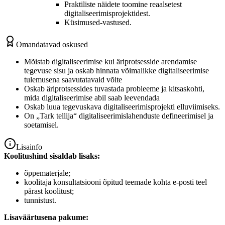
Praktiliste näidete toomine reaalsetest
digitaliseerimisprojektidest.
Küsimused-vastused.
Omandatavad oskused
Mõistab digitaliseerimise kui äriprotsesside arendamise
tegevuse sisu ja oskab hinnata võimalikke digitaliseerimise
tulemusena saavutatavaid võite
Oskab äriprotsessides tuvastada probleeme ja kitsaskohti,
mida digitaliseerimise abil saab leevendada
Oskab luua tegevuskava digitaliseerimisprojekti elluviimiseks.
On „Tark tellija“ digitaliseerimislahenduste defineerimisel ja
soetamisel.
Lisainfo
Koolitushind sisaldab lisaks:
õppematerjale;
koolitaja konsultatsiooni õpitud teemade kohta e-posti teel
pärast koolitust;
tunnistust.
Lisaväärtusena pakume: