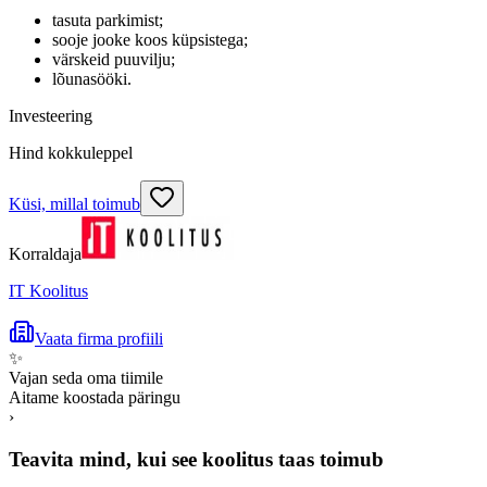
tasuta parkimist;
sooje jooke koos küpsistega;
värskeid puuvilju;
lõunasööki.
Investeering
Hind kokkuleppel
Küsi, millal toimub
Korraldaja
IT Koolitus
Vaata firma profiili
✨
Vajan seda oma tiimile
Aitame koostada päringu
›
Teavita mind, kui see koolitus taas toimub