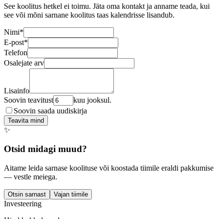
See koolitus hetkel ei toimu. Jäta oma kontakt ja anname teada, kui
see või mõni sarnane koolitus taas kalendrisse lisandub.
Nimi
*
E-post
*
Telefon
Osalejate arv
Lisainfo
Soovin teavitust
kuu jooksul.
Soovin saada uudiskirja
Teavita mind
✨
Otsid midagi muud?
Aitame leida sarnase koolituse või koostada tiimile eraldi pakkumise
— vestle meiega.
Otsin sarnast
Vajan tiimile
Investeering