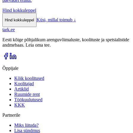
päevadel eraldi.
Hind kokkuleppel
Küsi, millal toimub
↓
Hind kokkuleppel
tark
.
ee
Eesti kõige põhjalikum arenguvõimaluste, koolituste ja spetsialistide
andmebaas. Leia oma tee.
Õppijale
Kõik koolitused
Koolitajad
Artiklid
Ruumide rent
Töökuulutused
KKK
Partnerile
Miks liituda?
Lisa sündmus