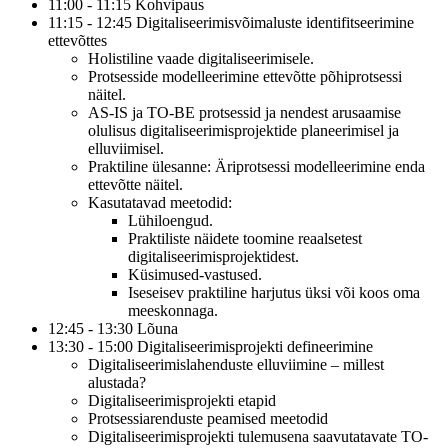
11:00 - 11:15 Kohvipaus
11:15 - 12:45 Digitaliseerimisvõimaluste identifitseerimine
ettevõttes
Holistiline vaade digitaliseerimisele.
Protsesside modelleerimine ettevõtte põhiprotsessi
näitel.
AS-IS ja TO-BE protsessid ja nendest arusaamise
olulisus digitaliseerimisprojektide planeerimisel ja
elluviimisel.
Praktiline ülesanne: Äriprotsessi modelleerimine enda
ettevõtte näitel.
Kasutatavad meetodid:
Lühiloengud.
Praktiliste näidete toomine reaalsetest
digitaliseerimisprojektidest.
Küsimused-vastused.
Iseseisev praktiline harjutus üksi või koos oma
meeskonnaga.
12:45 - 13:30 Lõuna
13:30 - 15:00 Digitaliseerimisprojekti defineerimine
Digitaliseerimislahenduste elluviimine – millest
alustada?
Digitaliseerimisprojekti etapid
Protsessiarenduste peamised meetodid
Digitaliseerimisprojekti tulemusena saavutatavate TO-