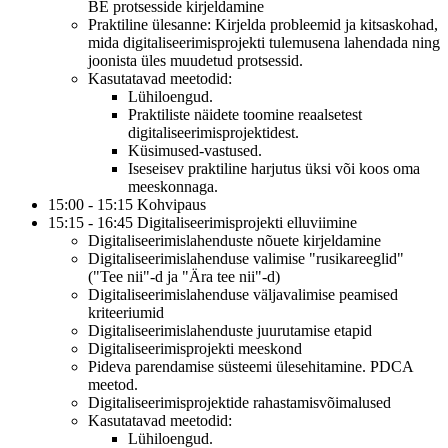
BE protsesside kirjeldamine
Praktiline ülesanne: Kirjelda probleemid ja kitsaskohad,
mida digitaliseerimisprojekti tulemusena lahendada ning
joonista üles muudetud protsessid.
Kasutatavad meetodid:
Lühiloengud.
Praktiliste näidete toomine reaalsetest
digitaliseerimisprojektidest.
Küsimused-vastused.
Iseseisev praktiline harjutus üksi või koos oma
meeskonnaga.
15:00 - 15:15 Kohvipaus
15:15 - 16:45 Digitaliseerimisprojekti elluviimine
Digitaliseerimislahenduste nõuete kirjeldamine
Digitaliseerimislahenduse valimise "rusikareeglid"
("Tee nii"-d ja "Ära tee nii"-d)
Digitaliseerimislahenduse väljavalimise peamised
kriteeriumid
Digitaliseerimislahenduste juurutamise etapid
Digitaliseerimisprojekti meeskond
Pideva parendamise süsteemi ülesehitamine. PDCA
meetod.
Digitaliseerimisprojektide rahastamisvõimalused
Kasutatavad meetodid:
Lühiloengud.