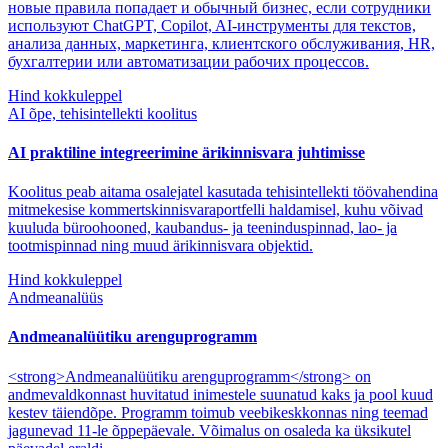
новые правила попадает и обычный бизнес, если сотрудники
используют ChatGPT, Copilot, AI-инструменты для текстов,
анализа данных, маркетинга, клиентского обслуживания, HR,
бухгалтерии или автоматизации рабочих процессов.
Hind kokkuleppel
AI õpe, tehisintellekti koolitus
AI praktiline integreerimine ärikinnisvara juhtimisse
Koolitus peab aitama osalejatel kasutada tehisintellekti töövahendina
mitmekesise kommertskinnisvaraportfelli haldamisel, kuhu võivad
kuuluda büroohooned, kaubandus- ja teeninduspinnad, lao- ja
tootmispinnad ning muud ärikinnisvara objektid.
Hind kokkuleppel
Andmeanalüüs
Andmeanalüütiku arenguprogramm
<strong>Andmeanalüütiku arenguprogramm</strong> on
andmevaldkonnast huvitatud inimestele suunatud kaks ja pool kuud
kestev täiendõpe. Programm toimub veebikeskkonnas ning teemad
jagunevad 11-le õppepäevale. Võimalus on osaleda ka üksikutel