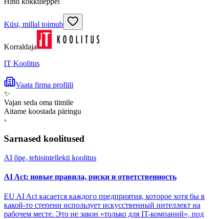
Hind kokkuleppel
Küsi, millal toimub
Korraldaja
IT Koolitus
Vaata firma profiili
✨
Vajan seda oma tiimile
Aitame koostada päringu
›
Sarnased koolitused
AI õpe, tehisintellekti koolitus
AI Act: новые правила, риски и ответственность
EU AI Act касается каждого предприятия, которое хотя бы в
какой-то степени использует искусственный интеллект на
рабочем месте. Это не закон «только для IT-компаний», под