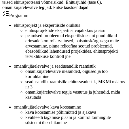
teised ehitusprotsessi võtmeisikud. Ehitusjuhid (tase 6),
omanikujärelevalve tegijad: kutse taastõendajad.
Programm
ehitusprojekt ja ekspertiiside olulisus
ehitusprojektide ekspertiisi vajalikkus ja sisu
peamised probleemid ekspertiisides: nt puudulikud
eriosade kontrollarvutused, paisutuskõrgusega mitte
arvestamine, pinna reljeefiga seotud probleemid,
ebasobilikud lahendused projektides, ehitusprojekti
terviklikkuse kontroll jne
omanikujärelevalve ja seadusandlik raamistik
omanikujärelevalve ülesanded, õigused ja töö
korraldamine
seadusandlik raamistik: ehitusseadustik, MKMi määrus
nr 3
omanikujärelevalve tegija vastutus ja juhendid, mida
kasutada
omanikujärelevalve kava koostamine
kava koostamise põhimõtted ja ajakava
kvaliteedi tagamise plaani ja kontrolltoimingute
süsteemi ülesehitamine