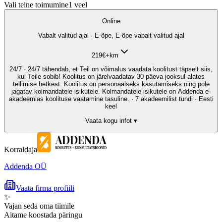
Vali teine toimumine
1
veel
Online
Vabalt valitud ajal · E-õpe, E-õpe vabalt valitud ajal
219
€
+km
24/7 · 24/7 tähendab, et Teil on võimalus vaadata koolitust täpselt siis,
kui Teile sobib! Koolitus on järelvaadatav 30 päeva jooksul alates
tellimise hetkest. Koolitus on personaalseks kasutamiseks ning pole
jagatav kolmandatele isikutele. Kolmandatele isikutele on Addenda e-
akadeemias koolituse vaatamine tasuline. · 7 akadeemilist tundi · Eesti
keel
Vaata kogu infot ▾
Korraldaja
Addenda OÜ
Vaata firma profiili
✨
Vajan seda oma tiimile
Aitame koostada päringu