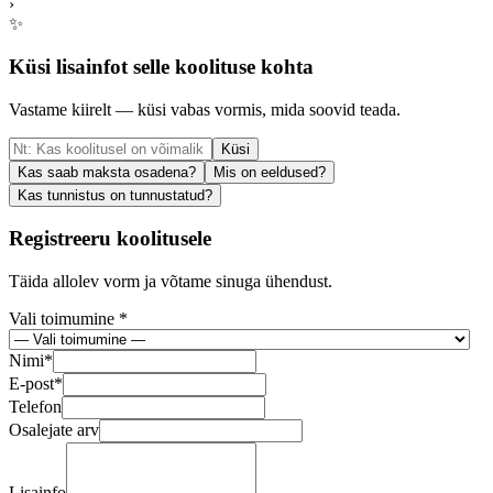
›
✨
Küsi lisainfot selle koolituse kohta
Vastame kiirelt — küsi vabas vormis, mida soovid teada.
Küsi
Kas saab maksta osadena?
Mis on eeldused?
Kas tunnistus on tunnustatud?
Registreeru koolitusele
Täida allolev vorm ja võtame sinuga ühendust.
Vali toimumine *
Nimi
*
E-post
*
Telefon
Osalejate arv
Lisainfo