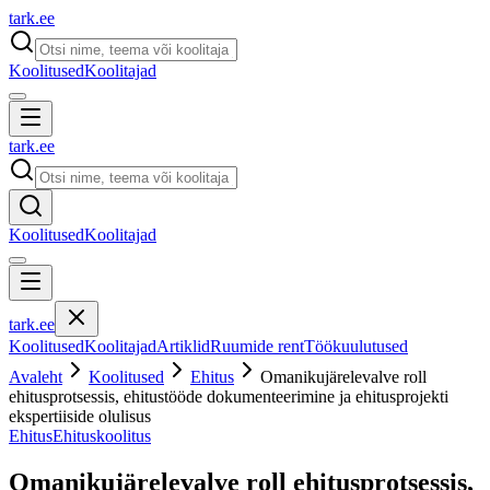
tark
.
ee
Koolitused
Koolitajad
tark
.
ee
Koolitused
Koolitajad
tark
.
ee
Koolitused
Koolitajad
Artiklid
Ruumide rent
Töökuulutused
Avaleht
Koolitused
Ehitus
Omanikujärelevalve roll
ehitusprotsessis, ehitustööde dokumenteerimine ja ehitusprojekti
ekspertiiside olulisus
Ehitus
Ehituskoolitus
Omanikujärelevalve roll ehitusprotsessis,