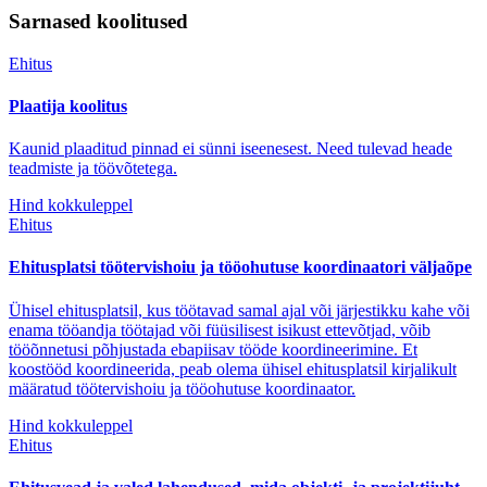
Sarnased koolitused
Ehitus
Plaatija koolitus
Kaunid plaaditud pinnad ei sünni iseenesest. Need tulevad heade
teadmiste ja töövõtetega.
Hind kokkuleppel
Ehitus
Ehitusplatsi töötervishoiu ja tööohutuse koordinaatori väljaõpe
Ühisel ehitusplatsil, kus töötavad samal ajal või järjestikku kahe või
enama tööandja töötajad või füüsilisest isikust ettevõtjad, võib
tööõnnetusi põhjustada ebapiisav tööde koordineerimine. Et
koostööd koordineerida, peab olema ühisel ehitusplatsil kirjalikult
määratud töötervishoiu ja tööohutuse koordinaator.
Hind kokkuleppel
Ehitus