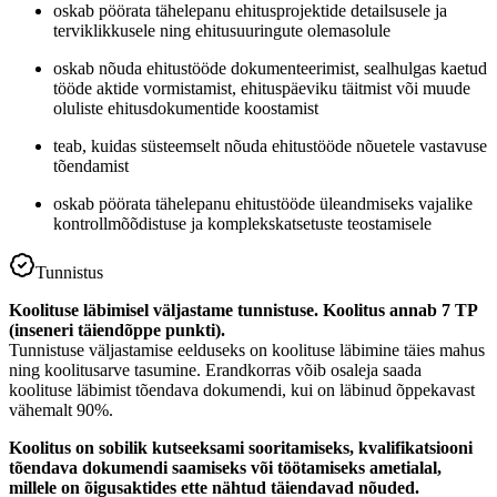
oskab pöörata tähelepanu ehitusprojektide detailsusele ja
terviklikkusele ning ehitusuuringute olemasolule
oskab nõuda ehitustööde dokumenteerimist, sealhulgas kaetud
tööde aktide vormistamist, ehituspäeviku täitmist või muude
oluliste ehitusdokumentide koostamist
teab, kuidas süsteemselt nõuda ehitustööde nõuetele vastavuse
tõendamist
oskab pöörata tähelepanu ehitustööde üleandmiseks vajalike
kontrollmõõdistuse ja komplekskatsetuste teostamisele
Tunnistus
Koolituse läbimisel väljastame tunnistuse. Koolitus annab 7 TP
(inseneri täiendõppe punkti).
Tunnistuse väljastamise eelduseks on koolituse läbimine täies mahus
ning koolitusarve tasumine. Erandkorras võib osaleja saada
koolituse läbimist tõendava dokumendi, kui on läbinud õppekavast
vähemalt 90%.
Koolitus on sobilik kutseeksami sooritamiseks, kvalifikatsiooni
tõendava dokumendi saamiseks või töötamiseks ametialal,
millele on õigusaktides ette nähtud täiendavad nõuded.