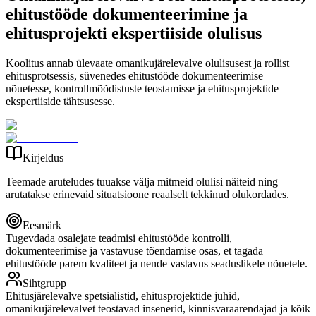
ehitustööde dokumenteerimine ja
ehitusprojekti ekspertiiside olulisus
Koolitus annab ülevaate omanikujärelevalve olulisusest ja rollist
ehitusprotsessis, süvenedes ehitustööde dokumenteerimise
nõuetesse, kontrollmõõdistuste teostamisse ja ehitusprojektide
ekspertiiside tähtsusesse.
Kirjeldus
Teemade aruteludes tuuakse välja mitmeid olulisi näiteid ning
arutatakse erinevaid situatsioone reaalselt tekkinud olukordades.
Eesmärk
Tugevdada osalejate teadmisi ehitustööde kontrolli,
dokumenteerimise ja vastavuse tõendamise osas, et tagada
ehitustööde parem kvaliteet ja nende vastavus seaduslikele nõuetele.
Sihtgrupp
Ehitusjärelevalve spetsialistid, ehitusprojektide juhid,
omanikujärelevalvet teostavad insenerid, kinnisvaraarendajad ja kõik