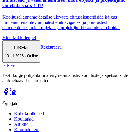
Ehitusvead ja valed lahendused, mida objekti- ja projektijuht
ennetada saab. 4 TP
Koolitusel anname detailse ülevaate ehitusekspertiiside käigus
ilmnenud enamlevinumatest ehitusvigadest ja puudustest
elamuehituses, mida objekti- ja projektijuhid saanuks ära hoida.
Hind kokkuleppel
Registreeru
↓
189
€
+km
19.11.2026 · Online
tark
.
ee
Eesti kõige põhjalikum arenguvõimaluste, koolituste ja spetsialistide
andmebaas. Leia oma tee.
Õppijale
Kõik koolitused
Koolitajad
Artiklid
Ruumide rent