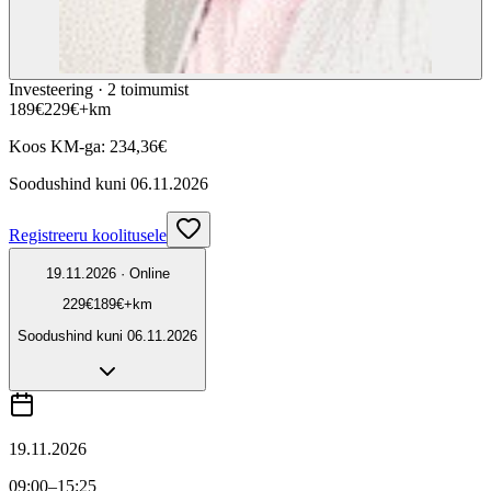
Investeering ·
2
toimumist
189
€
229
€
+km
Koos KM-ga:
234,36
€
Soodushind kuni
06.11.2026
Registreeru koolitusele
19.11.2026 · Online
229
€
189
€
+km
Soodushind kuni
06.11.2026
19.11.2026
09:00
–15:25