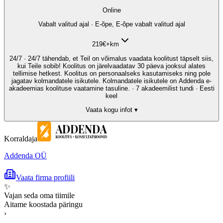
Online
Vabalt valitud ajal · E-õpe, E-õpe vabalt valitud ajal
219
€
+km
24/7 · 24/7 tähendab, et Teil on võimalus vaadata koolitust täpselt siis,
kui Teile sobib! Koolitus on järelvaadatav 30 päeva jooksul alates
tellimise hetkest. Koolitus on personaalseks kasutamiseks ning pole
jagatav kolmandatele isikutele. Kolmandatele isikutele on Addenda e-
akadeemias koolituse vaatamine tasuline. · 7 akadeemilist tundi · Eesti
keel
Vaata kogu infot ▾
Korraldaja
Addenda OÜ
Vaata firma profiili
✨
Vajan seda oma tiimile
Aitame koostada päringu
›