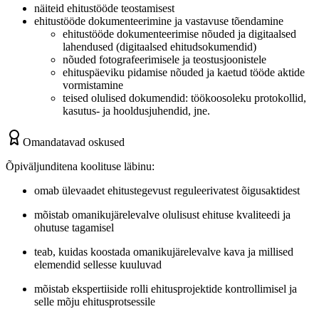
näiteid ehitustööde teostamisest
ehitustööde dokumenteerimine ja vastavuse tõendamine
ehitustööde dokumenteerimise nõuded ja digitaalsed
lahendused (digitaalsed ehitudsokumendid)
nõuded fotografeerimisele ja teostusjoonistele
ehituspäeviku pidamise nõuded ja kaetud tööde aktide
vormistamine
teised olulised dokumendid: töökoosoleku protokollid,
kasutus- ja hooldusjuhendid, jne.
Omandatavad oskused
Õpiväljunditena koolituse läbinu:
omab ülevaadet ehitustegevust reguleerivatest õigusaktidest
mõistab omanikujärelevalve olulisust ehituse kvaliteedi ja
ohutuse tagamisel
teab, kuidas koostada omanikujärelevalve kava ja millised
elemendid sellesse kuuluvad
mõistab ekspertiiside rolli ehitusprojektide kontrollimisel ja
selle mõju ehitusprotsessile