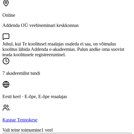
Online
Addenda OÜ veebiseminari keskkonnas
Juhul, kui Te koolitusel reaalajas osaleda ei saa, on võimalus
koolitus läbida Addenda e-akadeemias. Palun andke oma soovist
teada koolitusele registreerumisel.
7 akadeemilist tundi
Eesti keel
· E-õpe, E-õpe reaalajas
Kaspar Tennokese
Vali teine toimumine
1
veel