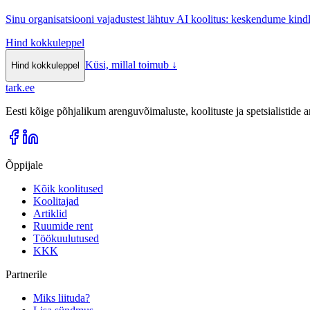
Sinu organisatsiooni vajadustest lähtuv AI koolitus: keskendume kindl
Hind kokkuleppel
Küsi, millal toimub
↓
Hind kokkuleppel
tark
.
ee
Eesti kõige põhjalikum arenguvõimaluste, koolituste ja spetsialistide
Õppijale
Kõik koolitused
Koolitajad
Artiklid
Ruumide rent
Töökuulutused
KKK
Partnerile
Miks liituda?