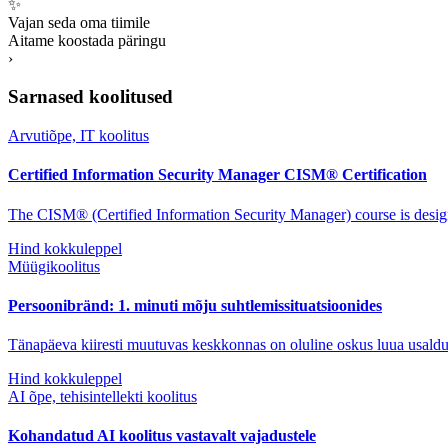
✨
Vajan seda oma tiimile
Aitame koostada päringu
›
Sarnased koolitused
Arvutiõpe, IT koolitus
Certified Information Security Manager CISM® Certification
The CISM® (Certified Information Security Manager) course is design
Hind kokkuleppel
Müügikoolitus
Persoonibränd: 1. minuti mõju suhtlemissituatsioonides
Tänapäeva kiiresti muutuvas keskkonnas on oluline oskus luua usaldusv
Hind kokkuleppel
AI õpe, tehisintellekti koolitus
Kohandatud AI koolitus vastavalt vajadustele