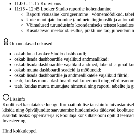
11:00 - 11:15 Kohvipaus
11:15 - 12:45 Looker Studio raportite kohendamine
Raporti visuaalne korrigeerimine - võtmemõõdikud, tabe
Uute muutujate loomine (andmete tingimuslik ja automati
Võimalused turundusinfo koondamiseks teistest kanalites
Kasutatavad meetodid: esitlus, praktiline töö, juhendami
Omandatavad oskused
oskab luua Looker Studio dashboardi;
oskab lisada dashboardile vajalikud andmeallikad;
oskab lisada dashboardile vajalikud andmed, tabelid ja graafiku
oskab muuta dashboardi seadeid ja mõõtmeid;
oskab lisada dashboardile ja andmeallikatele vajalikud filtrid;
teab, kuidas muuta dashboardi valikuperioodi ning võrdlusmom
teab, kuidas muuta muutujate nimetusi ning raporti, tabelite ja gr
Lisainfo
Koolitusel kasutatakse loengu formaati olulise taustainfo tutvustamis
küsida ning õpiväljundite saavutamise hindamiseks täidavad koolitus
sisaldab lisaks: õppematerjale; koolitaja konsultatsiooni õpitud teemad
Investeering
Hind kokkuleppel