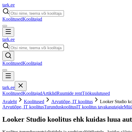
tark
.
ee
Koolitused
Koolitajad
tark
.
ee
Koolitused
Koolitajad
tark
.
ee
Koolitused
Koolitajad
Artiklid
Ruumide rent
Töökuulutused
Avaleht
Koolitused
Arvutiõpe, IT koolitus
Looker Studio ko
Arvutiõpe, IT koolitus
Turunduskoolitus
IT koolitus tavakasutajale
Müük
Looker Studio koolitus ehk kuidas luua au
Koolitus turundusspetsialistidele ja veebianalüütikutele - kuidas sääs