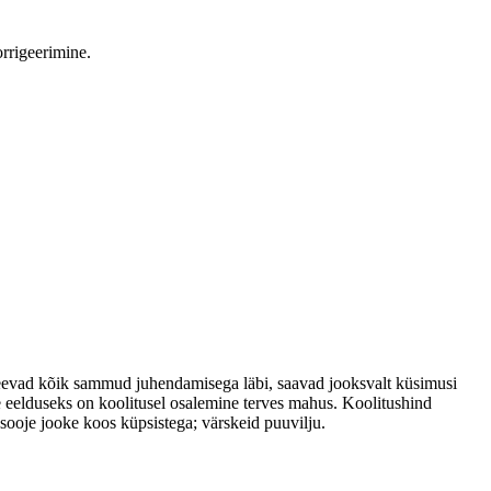
rrigeerimine.
d teevad kõik sammud juhendamisega läbi, saavad jooksvalt küsimusi
 eelduseks on koolitusel osalemine terves mahus. Koolitushind
: sooje jooke koos küpsistega; värskeid puuvilju.