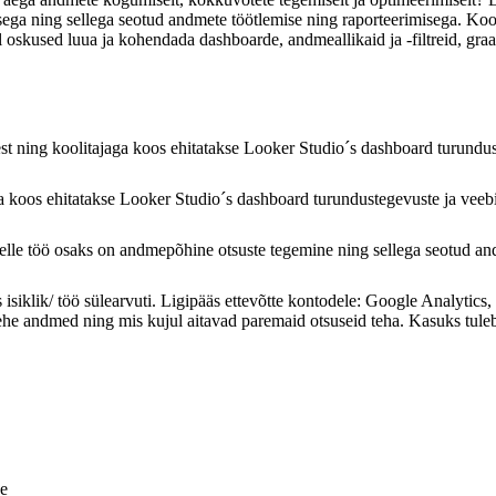
sega ning sellega seotud andmete töötlemise ning raporteerimisega. Koo
oskused luua ja kohendada dashboarde, andmeallikaid ja -filtreid, graa
t ning koolitajaga koos ehitatakse Looker Studio´s dashboard turundust
 koos ehitatakse Looker Studio´s dashboard turundustegevuste ja veebi
 kelle töö osaks on andmepõhine otsuste tegemine ning sellega seotud a
 isiklik/ töö sülearvuti. Ligipääs ettevõtte kontodele: Google Analytic
he andmed ning mis kujul aitavad paremaid otsuseid teha. Kasuks tuleb
ne