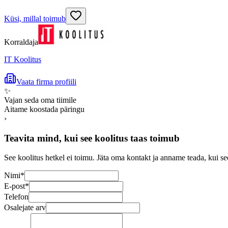
Küsi, millal toimub
Korraldaja
IT Koolitus
Vaata firma profiili
✨
Vajan seda oma tiimile
Aitame koostada päringu
›
Teavita mind, kui see koolitus taas toimub
See koolitus hetkel ei toimu. Jäta oma kontakt ja anname teada, kui se
Nimi
*
E-post
*
Telefon
Osalejate arv