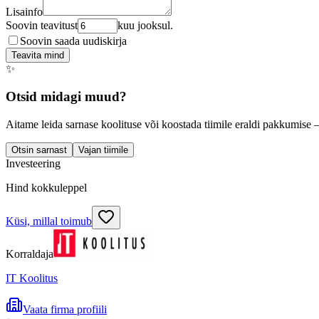
Lisainfo
Soovin teavitust
kuu jooksul.
Soovin saada uudiskirja
Teavita mind
✨
Otsid midagi muud?
Aitame leida sarnase koolituse või koostada tiimile eraldi pakkumise 
Otsin sarnast
Vajan tiimile
Investeering
Hind kokkuleppel
Küsi, millal toimub
Korraldaja
IT Koolitus
Vaata firma profiili