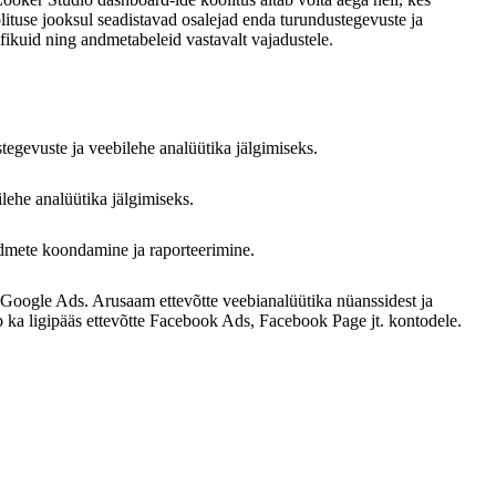
lituse jooksul seadistavad osalejad enda turundustegevuste ja
fikuid ning andmetabeleid vastavalt vajadustele.
egevuste ja veebilehe analüütika jälgimiseks.
lehe analüütika jälgimiseks.
ndmete koondamine ja raporteerimine.
s, Google Ads. Arusaam ettevõtte veebianalüütika nüanssidest ja
 ka ligipääs ettevõtte Facebook Ads, Facebook Page jt. kontodele.