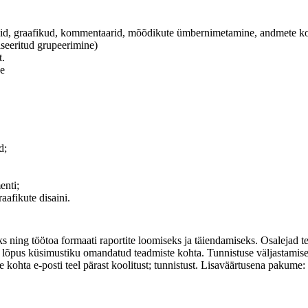
lid, graafikud, kommentaarid, mõõdikute ümbernimetamine, andmete ko
seeritud grupeerimine)
t.
ne
d;
enti;
aafikute disaini.
eks ning töötoa formaati raportite loomiseks ja täiendamiseks. Osaleja
e lõpus küsimustiku omandatud teadmiste kohta. Tunnistuse väljastamise
e kohta e-posti teel pärast koolitust; tunnistust. Lisaväärtusena pakume