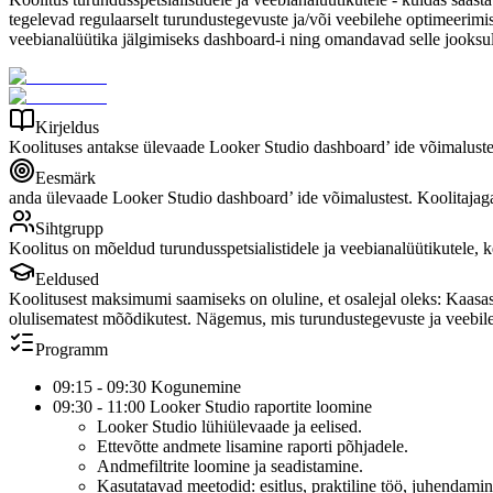
tegelevad regulaarselt turundustegevuste ja/või veebilehe optimeerimi
veebianalüütika jälgimiseks dashboard-i ning omandavad selle jooksul 
Kirjeldus
Koolituses antakse ülevaade Looker Studio dashboard’ ide võimalustes
Eesmärk
anda ülevaade Looker Studio dashboard’ ide võimalustest. Koolitajaga
Sihtgrupp
Koolitus on mõeldud turundusspetsialistidele ja veebianalüütikutele,
Eeldused
Koolitusest maksimumi saamiseks on oluline, et osalejal oleks: Kaasas
olulisematest mõõdikutest. Nägemus, mis turundustegevuste ja veebile
Programm
09:15 - 09:30 Kogunemine
09:30 - 11:00 Looker Studio raportite loomine
Looker Studio lühiülevaade ja eelised.
Ettevõtte andmete lisamine raporti põhjadele.
Andmefiltrite loomine ja seadistamine.
Kasutatavad meetodid: esitlus, praktiline töö, juhendami