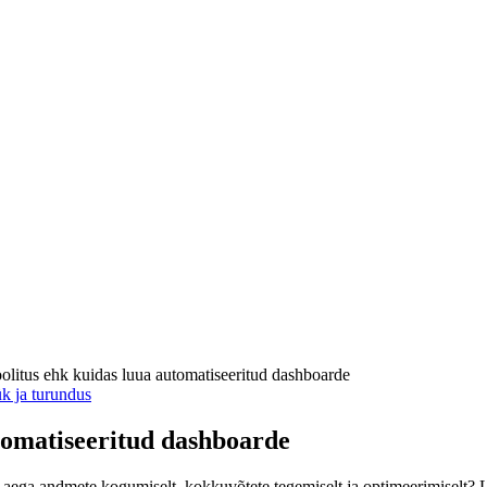
olitus ehk kuidas luua automatiseeritud dashboarde
 ja turundus
tomatiseeritud dashboarde
ta aega andmete kogumiselt, kokkuvõtete tegemiselt ja optimeerimiselt? 