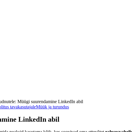
udnutele: Müügi suurendamine LinkedIn abil
litus tavakasutajale
Müük ja turundus
amine LinkedIn abil
 mida peaksid kasutama kõik, kes soovivad oma ettevõtet
rahvusvaheli