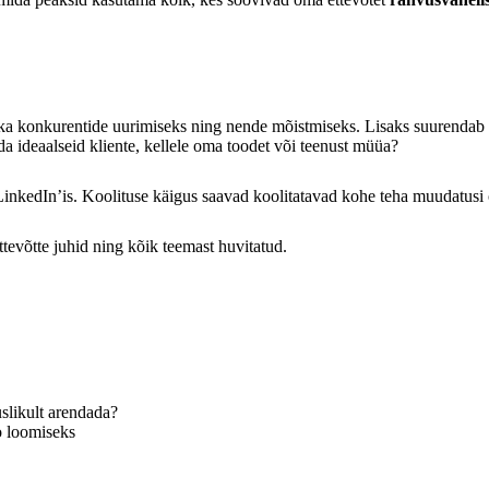
kui ka konkurentide uurimiseks ning nende mõistmiseks. Lisaks suurend
 ideaalseid kliente, kellele oma toodet või teenust müüa?
 LinkedIn’is. Koolituse käigus saavad koolitatavad kohe teha muudatusi
ttevõtte juhid ning kõik teemast huvitatud.
uslikult arendada?
o loomiseks