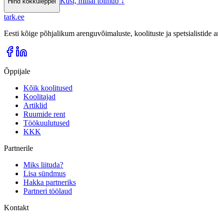
Küsi, millal toimub
↓
Hind kokkuleppel
tark
.
ee
Eesti kõige põhjalikum arenguvõimaluste, koolituste ja spetsialistide
Õppijale
Kõik koolitused
Koolitajad
Artiklid
Ruumide rent
Töökuulutused
KKK
Partnerile
Miks liituda?
Lisa sündmus
Hakka partneriks
Partneri töölaud
Kontakt