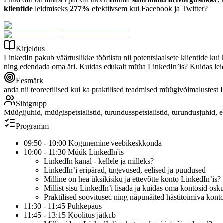
klientide
leidmiseks
277%
efektiivsem kui Facebook ja Twitter?
Kirjeldus
LinkedIn pakub väärtuslikke tööriistu nii potentsiaalsete klientide 
ning edendada oma äri. Kuidas edukalt müüa LinkedIn’is? Kuidas leida
Eesmärk
anda nii teoreetilised kui ka praktilised teadmised müügivõimalustest
Sihtgrupp
Müügijuhid, müügispetsialistid, turundusspetsialistid, turundusjuhid, e
Programm
09:50 - 10:00 Kogunemine veebikeskkonda
10:00 - 11:30 Müük LinkedIn'is
LinkedIn kanal - kellele ja milleks?
LinkedIn’i eripärad, tugevused, eelised ja puudused
Milline on hea üksikisiku ja ettevõtte konto LinkedIn’is?
Millist sisu LinkedIn’i lisada ja kuidas oma kontosid osk
Praktilised soovitused ning näpunäited hästitoimiva kont
11:30 - 11:45 Puhkepaus
11:45 - 13:15 Koolitus jätkub