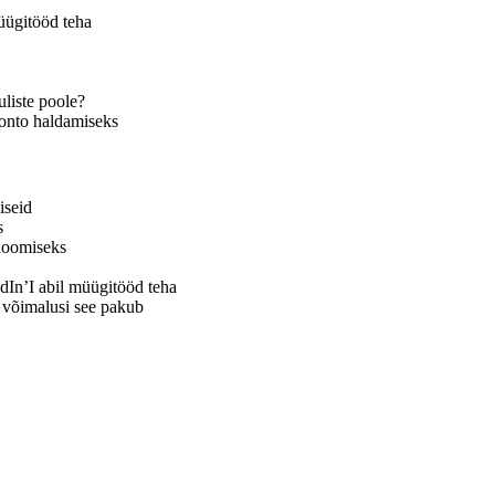
üügitööd teha
uliste poole?
konto haldamiseks
iseid
s
 loomiseks
dIn’I abil müügitööd teha
 võimalusi see pakub