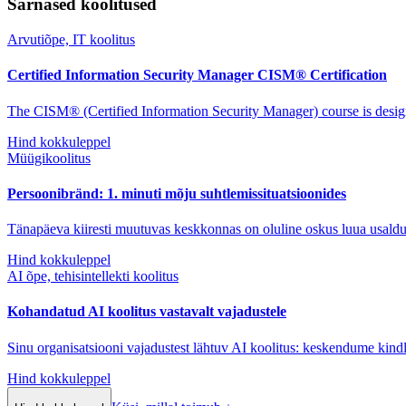
Sarnased koolitused
Arvutiõpe, IT koolitus
Certified Information Security Manager CISM® Certification
The CISM® (Certified Information Security Manager) course is design
Hind kokkuleppel
Müügikoolitus
Persoonibränd: 1. minuti mõju suhtlemissituatsioonides
Tänapäeva kiiresti muutuvas keskkonnas on oluline oskus luua usaldusv
Hind kokkuleppel
AI õpe, tehisintellekti koolitus
Kohandatud AI koolitus vastavalt vajadustele
Sinu organisatsiooni vajadustest lähtuv AI koolitus: keskendume kindl
Hind kokkuleppel