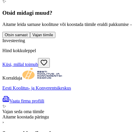
✨
Otsid midagi muud?
Aitame leida sarnase koolituse või koostada tiimile eraldi pakkumise 
Otsin sarnast
Vajan tiimile
Investeering
Hind kokkuleppel
Küsi, millal toimub
Korraldaja
Eesti Koolitus- ja Konverentsikeskus
Vaata firma profiili
✨
Vajan seda oma tiimile
Aitame koostada päringu
›