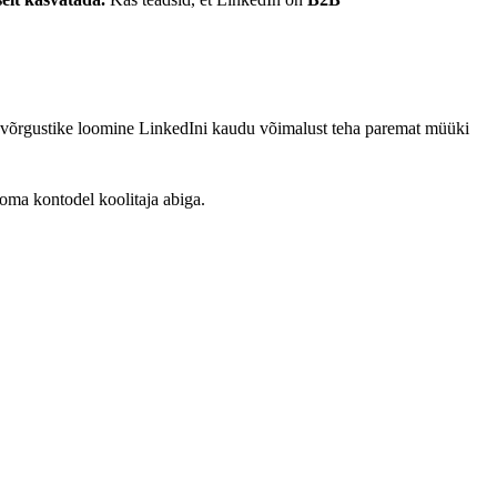
ab võrgustike loomine LinkedIni kaudu võimalust teha paremat müüki
 oma kontodel koolitaja abiga.