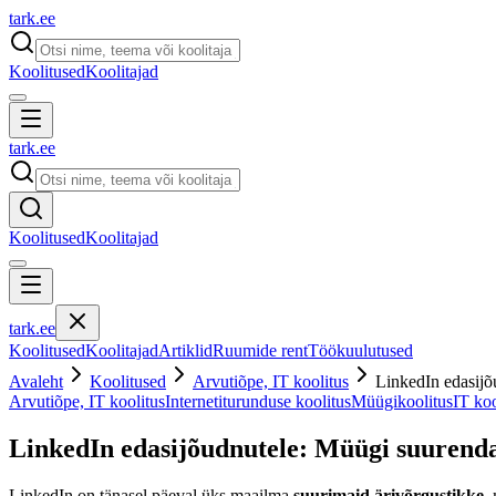
tark
.
ee
Koolitused
Koolitajad
tark
.
ee
Koolitused
Koolitajad
tark
.
ee
Koolitused
Koolitajad
Artiklid
Ruumide rent
Töökuulutused
Avaleht
Koolitused
Arvutiõpe, IT koolitus
LinkedIn edasijõ
Arvutiõpe, IT koolitus
Internetiturunduse koolitus
Müügikoolitus
IT koo
LinkedIn edasijõudnutele: Müügi suurend
LinkedIn on tänasel päeval üks maailma
suurimaid ärivõrgustikke
,