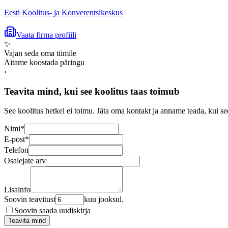
Eesti Koolitus- ja Konverentsikeskus
Vaata firma profiili
✨
Vajan seda oma tiimile
Aitame koostada päringu
›
Teavita mind, kui see koolitus taas toimub
See koolitus hetkel ei toimu. Jäta oma kontakt ja anname teada, kui se
Nimi
*
E-post
*
Telefon
Osalejate arv
Lisainfo
Soovin teavitust
kuu jooksul.
Soovin saada uudiskirja
Teavita mind