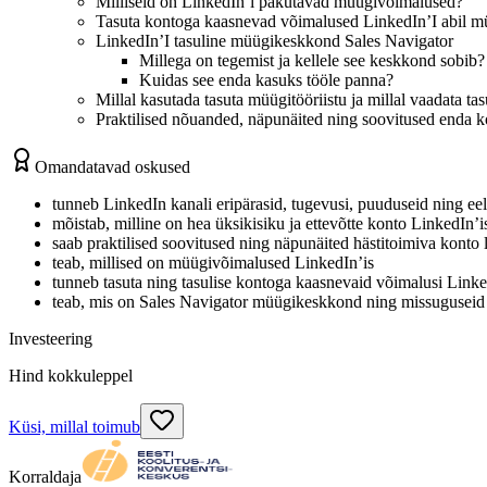
Milliseid on LinkedIn’i pakutavad müügivõimalused?
Tasuta kontoga kaasnevad võimalused LinkedIn’I abil m
LinkedIn’I tasuline müügikeskkond Sales Navigator
Millega on tegemist ja kellele see keskkond sobib?
Kuidas see enda kasuks tööle panna?
Millal kasutada tasuta müügitööriistu ja millal vaadata tas
Praktilised nõuanded, näpunäited ning soovitused enda 
Omandatavad oskused
tunneb LinkedIn kanali eripärasid, tugevusi, puuduseid ning eel
mõistab, milline on hea üksikisiku ja ettevõtte konto LinkedIn’i
saab praktilised soovitused ning näpunäited hästitoimiva konto
teab, millised on müügivõimalused LinkedIn’is
tunneb tasuta ning tasulise kontoga kaasnevaid võimalusi Linke
teab, mis on Sales Navigator müügikeskkond ning missuguseid
Investeering
Hind kokkuleppel
Küsi, millal toimub
Korraldaja