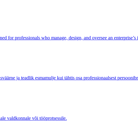
ed for professionals who manage, design, and oversee an enterprise’s 
äärne ja teadlik esmamulje kui tähtis osa professionaalsest persoonibr
ale valdkonnale või tööprotsessile.