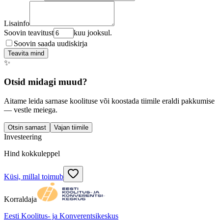
Lisainfo
Soovin teavitust
kuu jooksul.
Soovin saada uudiskirja
Teavita mind
✨
Otsid midagi muud?
Aitame leida sarnase koolituse või koostada tiimile eraldi pakkumise
— vestle meiega.
Otsin sarnast
Vajan tiimile
Investeering
Hind kokkuleppel
Küsi, millal toimub
Korraldaja
Eesti Koolitus- ja Konverentsikeskus