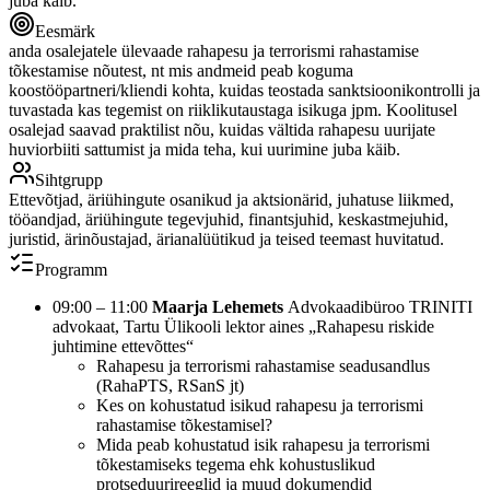
juba käib.
Eesmärk
anda osalejatele ülevaade rahapesu ja terrorismi rahastamise
tõkestamise nõutest, nt mis andmeid peab koguma
koostööpartneri/kliendi kohta, kuidas teostada sanktsioonikontrolli ja
tuvastada kas tegemist on riiklikutaustaga isikuga jpm. Koolitusel
osalejad saavad praktilist nõu, kuidas vältida rahapesu uurijate
huviorbiiti sattumist ja mida teha, kui uurimine juba käib.
Sihtgrupp
Ettevõtjad, äriühingute osanikud ja aktsionärid, juhatuse liikmed,
tööandjad, äriühingute tegevjuhid, finantsjuhid, keskastmejuhid,
juristid, ärinõustajad, ärianalüütikud ja teised teemast huvitatud.
Programm
09:00 – 11:00
Maarja Lehemets
Advokaadibüroo TRINITI
advokaat, Tartu Ülikooli lektor aines „Rahapesu riskide
juhtimine ettevõttes“
Rahapesu ja terrorismi rahastamise seadusandlus
(RahaPTS, RSanS jt)
Kes on kohustatud isikud rahapesu ja terrorismi
rahastamise tõkestamisel?
Mida peab kohustatud isik rahapesu ja terrorismi
tõkestamiseks tegema ehk kohustuslikud
protseduurireeglid ja muud dokumendid