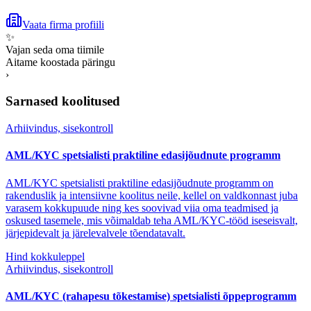
Vaata firma profiili
✨
Vajan seda oma tiimile
Aitame koostada päringu
›
Sarnased koolitused
Arhiivindus, sisekontroll
AML/KYC spetsialisti praktiline edasijõudnute programm
AML/KYC spetsialisti praktiline edasijõudnute programm on
rakenduslik ja intensiivne koolitus neile, kellel on valdkonnast juba
varasem kokkupuude ning kes soovivad viia oma teadmised ja
oskused tasemele, mis võimaldab teha AML/KYC-tööd iseseisvalt,
järjepidevalt ja järelevalvele tõendatavalt.
Hind kokkuleppel
Arhiivindus, sisekontroll
AML/KYC (rahapesu tõkestamise) spetsialisti õppeprogramm