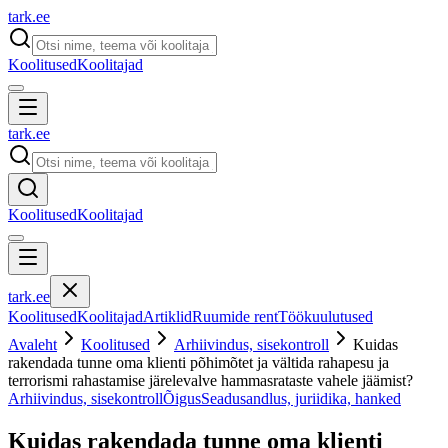
tark
.
ee
Koolitused
Koolitajad
tark
.
ee
Koolitused
Koolitajad
tark
.
ee
Koolitused
Koolitajad
Artiklid
Ruumide rent
Töökuulutused
Avaleht
Koolitused
Arhiivindus, sisekontroll
Kuidas
rakendada tunne oma klienti põhimõtet ja vältida rahapesu ja
terrorismi rahastamise järelevalve hammasrataste vahele jäämist?
Arhiivindus, sisekontroll
Õigus
Seadusandlus, juriidika, hanked
Kuidas rakendada tunne oma klienti