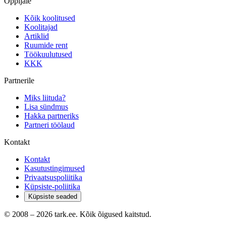
Õppijale
Kõik koolitused
Koolitajad
Artiklid
Ruumide rent
Töökuulutused
KKK
Partnerile
Miks liituda?
Lisa sündmus
Hakka partneriks
Partneri töölaud
Kontakt
Kontakt
Kasutustingimused
Privaatsuspoliitika
Küpsiste-poliitika
Küpsiste seaded
© 2008 –
2026
tark.ee. Kõik õigused kaitstud.