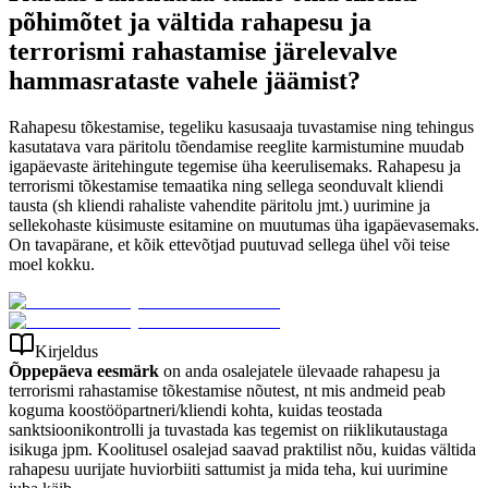
põhimõtet ja vältida rahapesu ja
terrorismi rahastamise järelevalve
hammasrataste vahele jäämist?
Rahapesu tõkestamise, tegeliku kasusaaja tuvastamise ning tehingus
kasutatava vara päritolu tõendamise reeglite karmistumine muudab
igapäevaste äritehingute tegemise üha keerulisemaks. Rahapesu ja
terrorismi tõkestamise temaatika ning sellega seonduvalt kliendi
tausta (sh kliendi rahaliste vahendite päritolu jmt.) uurimine ja
sellekohaste küsimuste esitamine on muutumas üha igapäevasemaks.
On tavapärane, et kõik ettevõtjad puutuvad sellega ühel või teise
moel kokku.
Kirjeldus
Õppepäeva eesmärk
on anda osalejatele ülevaade rahapesu ja
terrorismi rahastamise tõkestamise nõutest, nt mis andmeid peab
koguma koostööpartneri/kliendi kohta, kuidas teostada
sanktsioonikontrolli ja tuvastada kas tegemist on riiklikutaustaga
isikuga jpm. Koolitusel osalejad saavad praktilist nõu, kuidas vältida
rahapesu uurijate huviorbiiti sattumist ja mida teha, kui uurimine