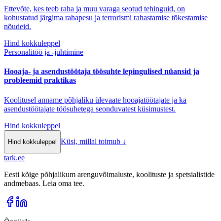
Ettevõte, kes teeb raha ja muu varaga seotud tehinguid, on
kohustatud järgima rahapesu ja terrorismi rahastamise tõkestamise
nõudeid.
Hind kokkuleppel
Personalitöö ja -juhtimine
Hooaja- ja asendustöötaja töösuhte lepingulised nüansid ja
probleemid praktikas
Koolitusel anname põhjaliku ülevaate hooajatöötajate ja ka
asendustöötajate töösuhetega seonduvatest küsimustest.
Hind kokkuleppel
Küsi, millal toimub
↓
Hind kokkuleppel
tark
.
ee
Eesti kõige põhjalikum arenguvõimaluste, koolituste ja spetsialistide
andmebaas. Leia oma tee.