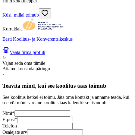
Hind kokkuleppel
Küsi, millal toimub
Korraldaja
Eesti Koolitus- ja Konverentsikeskus
Vaata firma profiili
✨
Vajan seda oma tiimile
Aitame koostada päringu
›
Teavita mind, kui see koolitus taas toimub
See koolitus hetkel ei toimu. Jäta oma kontakt ja anname teada, kui
see või mõni sarnane koolitus taas kalendrisse lisandub.
Nimi
*
E-post
*
Telefon
Osalejate arv