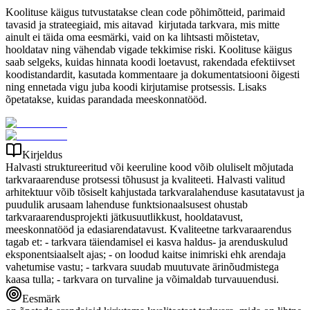
Koolituse käigus tutvustatakse clean code põhimõtteid, parimaid
tavasid ja strateegiaid, mis aitavad kirjutada tarkvara, mis mitte
ainult ei täida oma eesmärki, vaid on ka lihtsasti mõistetav,
hooldatav ning vähendab vigade tekkimise riski. Koolituse käigus
saab selgeks, kuidas hinnata koodi loetavust, rakendada efektiivset
koodistandardit, kasutada kommentaare ja dokumentatsiooni õigesti
ning ennetada vigu juba koodi kirjutamise protsessis. Lisaks
õpetatakse, kuidas parandada meeskonnatööd.
Kirjeldus
Halvasti struktureeritud või keeruline kood võib oluliselt mõjutada
tarkvaraarenduse protsessi tõhusust ja kvaliteeti. Halvasti valitud
arhitektuur võib tõsiselt kahjustada tarkvaralahenduse kasutatavust ja
puudulik arusaam lahenduse funktsionaalsusest ohustab
tarkvaraarendusprojekti jätkusuutlikkust, hooldatavust,
meeskonnatööd ja edasiarendatavust. Kvaliteetne tarkvaraarendus
tagab et: - tarkvara täiendamisel ei kasva haldus- ja arenduskulud
eksponentsiaalselt ajas; - on loodud kaitse inimriski ehk arendaja
vahetumise vastu; - tarkvara suudab muutuvate ärinõudmistega
kaasa tulla; - tarkvara on turvaline ja võimaldab turvauuendusi.
Eesmärk