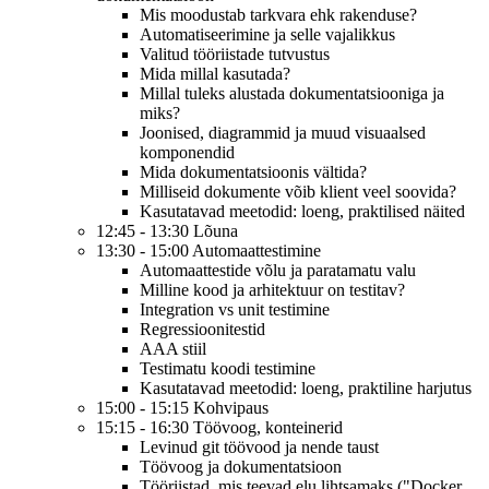
Mis moodustab tarkvara ehk rakenduse?
Automatiseerimine ja selle vajalikkus
Valitud tööriistade tutvustus
Mida millal kasutada?
Millal tuleks alustada dokumentatsiooniga ja
miks?
Joonised, diagrammid ja muud visuaalsed
komponendid
Mida dokumentatsioonis vältida?
Milliseid dokumente võib klient veel soovida?
Kasutatavad meetodid: loeng, praktilised näited
12:45 - 13:30 Lõuna
13:30 - 15:00 Automaattestimine
Automaattestide võlu ja paratamatu valu
Milline kood ja arhitektuur on testitav?
Integration vs unit testimine
Regressioonitestid
AAA stiil
Testimatu koodi testimine
Kasutatavad meetodid: loeng, praktiline harjutus
15:00 - 15:15 Kohvipaus
15:15 - 16:30 Töövoog, konteinerid
Levinud git töövood ja nende taust
Töövoog ja dokumentatsioon
Tööriistad, mis teevad elu lihtsamaks ("Docker