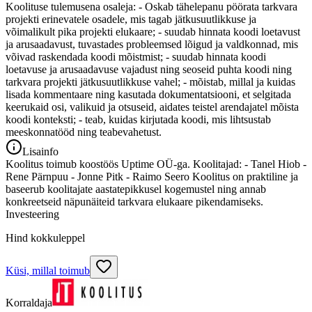
Koolituse tulemusena osaleja: - Oskab tähelepanu pöörata tarkvara
projekti erinevatele osadele, mis tagab jätkusuutlikkuse ja
võimalikult pika projekti elukaare; - suudab hinnata koodi loetavust
ja arusaadavust, tuvastades probleemsed lõigud ja valdkonnad, mis
võivad raskendada koodi mõistmist; - suudab hinnata koodi
loetavuse ja arusaadavuse vajadust ning seoseid puhta koodi ning
tarkvara projekti jätkusuutlikkuse vahel; - mõistab, millal ja kuidas
lisada kommentaare ning kasutada dokumentatsiooni, et selgitada
keerukaid osi, valikuid ja otsuseid, aidates teistel arendajatel mõista
koodi konteksti; - teab, kuidas kirjutada koodi, mis lihtsustab
meeskonnatööd ning teabevahetust.
Lisainfo
Koolitus toimub koostöös Uptime OÜ-ga. Koolitajad: - Tanel Hiob -
Rene Pärnpuu - Jonne Pitk - Raimo Seero Koolitus on praktiline ja
baseerub koolitajate aastatepikkusel kogemustel ning annab
konkreetseid näpunäiteid tarkvara elukaare pikendamiseks.
Investeering
Hind kokkuleppel
Küsi, millal toimub
Korraldaja