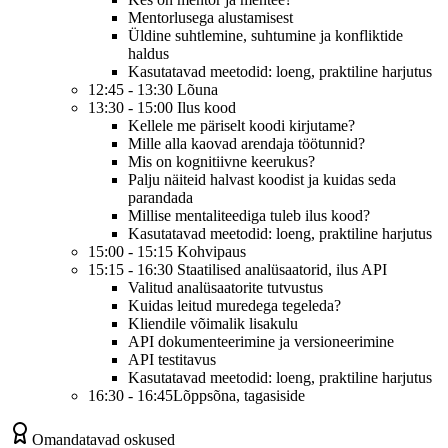
Mentorlusega alustamisest
Üldine suhtlemine, suhtumine ja konfliktide
haldus
Kasutatavad meetodid: loeng, praktiline harjutus
12:45 - 13:30 Lõuna
13:30 - 15:00 Ilus kood
Kellele me päriselt koodi kirjutame?
Mille alla kaovad arendaja töötunnid?
Mis on kognitiivne keerukus?
Palju näiteid halvast koodist ja kuidas seda
parandada
Millise mentaliteediga tuleb ilus kood?
Kasutatavad meetodid: loeng, praktiline harjutus
15:00 - 15:15 Kohvipaus
15:15 - 16:30 Staatilised analüsaatorid, ilus API
Valitud analüsaatorite tutvustus
Kuidas leitud muredega tegeleda?
Kliendile võimalik lisakulu
API dokumenteerimine ja versioneerimine
API testitavus
Kasutatavad meetodid: loeng, praktiline harjutus
16:30 - 16:45Lõppsõna, tagasiside
Omandatavad oskused