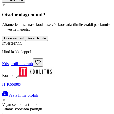
✨
Otsid midagi muud?
Aitame leida sarnase koolituse või koostada tiimile eraldi pakkumise
— vestle meiega.
Otsin sarnast
Vajan tiimile
Investeering
Hind kokkuleppel
Küsi, millal toimub
Korraldaja
IT Koolitus
Vaata firma profiili
✨
Vajan seda oma tiimile
Aitame koostada päringu
›