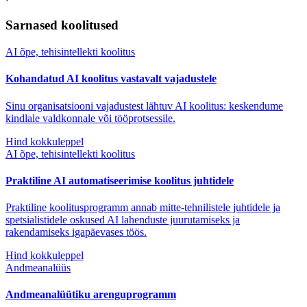
Sarnased koolitused
AI õpe, tehisintellekti koolitus
Kohandatud AI koolitus vastavalt vajadustele
Sinu organisatsiooni vajadustest lähtuv AI koolitus: keskendume
kindlale valdkonnale või tööprotsessile.
Hind kokkuleppel
AI õpe, tehisintellekti koolitus
Praktiline AI automatiseerimise koolitus juhtidele
Praktiline koolitusprogramm annab mitte-tehnilistele juhtidele ja
spetsialistidele oskused AI lahenduste juurutamiseks ja
rakendamiseks igapäevases töös.
Hind kokkuleppel
Andmeanalüüs
Andmeanalüütiku arenguprogramm