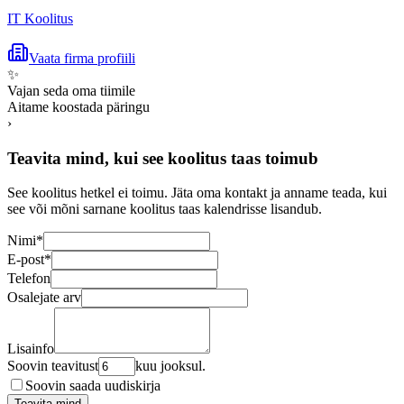
IT Koolitus
Vaata firma profiili
✨
Vajan seda oma tiimile
Aitame koostada päringu
›
Teavita mind, kui see koolitus taas toimub
See koolitus hetkel ei toimu. Jäta oma kontakt ja anname teada, kui
see või mõni sarnane koolitus taas kalendrisse lisandub.
Nimi
*
E-post
*
Telefon
Osalejate arv
Lisainfo
Soovin teavitust
kuu jooksul.
Soovin saada uudiskirja
Teavita mind