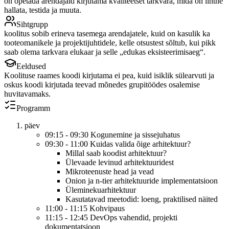
on õpetada arendajaid kirjutama kvaliteetset tarkvara, mida on lihtne
hallata, testida ja muuta.
Sihtgrupp
koolitus sobib erineva tasemega arendajatele, kuid on kasulik ka
tooteomanikele ja projektijuhtidele, kelle otsustest sõltub, kui pikk
saab olema tarkvara elukaar ja selle „edukas eksisteerimisaeg“.
Eeldused
Koolituse raames koodi kirjutama ei pea, kuid isiklik sülearvuti ja
oskus koodi kirjutada teevad mõnedes grupitöödes osalemise
huvitavamaks.
Programm
päev
09:15 - 09:30 Kogunemine ja sissejuhatus
09:30 - 11:00 Kuidas valida õige arhitektuur?
Millal saab koodist arhitektuur?
Ülevaade levinud arhitektuuridest
Mikroteenuste head ja vead
Onion ja n-tier arhitektuuride implementatsioon
Üleminekuarhitektuur
Kasutatavad meetodid: loeng, praktilised näited
11:00 - 11:15 Kohvipaus
11:15 - 12:45 DevOps vahendid, projekti
dokumentatsioon