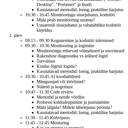
Desktop", "Portainer" ja lisad)
Kasutatavad meetodid: loeng, praktiline harjutus
16:30 - 16:45 Monitooringu sissejuhatus, kodutöö
Mida peab monitooring suutma?
Luuarendi sissejuhatus ja vabatahtliku kodutöö
kirjeldus
päev
09:15 - 09:30 Kogunemine ja kodutöö tulemused
09:30 - 10:30 Monitooring ja logimine
Monitooringu erinevad võimalused ja soovitused
Rakenduse diagnostika vs ärilised logid
Turvalisus
Kuidas õigesti logida?
Kasutatavad meetodid: loeng, praktiline harjutus
10:30 - 10:45 AI koodiabilised
Mänguasjad või tööriistad?
Näiteid ja kogemusi
10:45 - 11:30 Code review
Meetodid ja nende võrdlus
Protsessi kokkuleppimine ja juurutamine
Mida jälgida? Millele tähelepanu pöörata?
Kasutatavad meetodid: loeng, praktiline harjutus
11:30 - 11:45 Kohvipaus
11:45 - 12:45 Mentoring
Kes on mentor ja mentee?