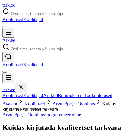
tark
.
ee
Koolitused
Koolitajad
tark
.
ee
Koolitused
Koolitajad
tark
.
ee
Koolitused
Koolitajad
Artiklid
Ruumide rent
Töökuulutused
Avaleht
Koolitused
Arvutiõpe, IT koolitus
Kuidas
kirjutada kvaliteetset tarkvara
Arvutiõpe, IT koolitus
Programmeerimine
Kuidas kirjutada kvaliteetset tarkvara