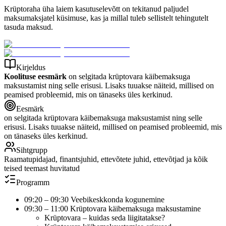
Krüptoraha üha laiem kasutuselevõtt on tekitanud paljudel
maksumaksjatel küsimuse, kas ja millal tuleb sellistelt tehingutelt
tasuda maksud.
Kirjeldus
Koolituse eesmärk
on selgitada krüptovara käibemaksuga
maksustamist ning selle erisusi. Lisaks tuuakse näiteid, millised on
peamised probleemid, mis on tänaseks üles kerkinud.
Eesmärk
on selgitada krüptovara käibemaksuga maksustamist ning selle
erisusi. Lisaks tuuakse näiteid, millised on peamised probleemid, mis
on tänaseks üles kerkinud.
Sihtgrupp
Raamatupidajad, finantsjuhid, ettevõtete juhid, ettevõtjad ja kõik
teised teemast huvitatud
Programm
09:20 – 09:30 Veebikeskkonda kogunemine
09:30 – 11:00 Krüptovara käibemaksuga maksustamine
Krüptovara – kuidas seda liigitatakse?