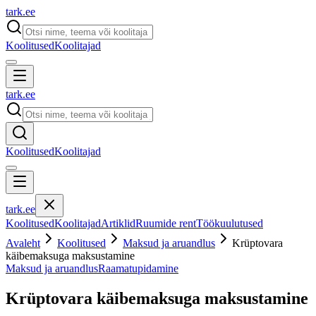
tark
.
ee
Koolitused
Koolitajad
tark
.
ee
Koolitused
Koolitajad
tark
.
ee
Koolitused
Koolitajad
Artiklid
Ruumide rent
Töökuulutused
Avaleht
Koolitused
Maksud ja aruandlus
Krüptovara
käibemaksuga maksustamine
Maksud ja aruandlus
Raamatupidamine
Krüptovara käibemaksuga maksustamine