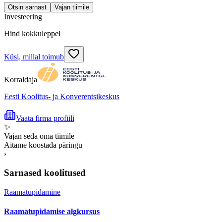
Otsin sarnast
Vajan tiimile
Investeering
Hind kokkuleppel
Küsi, millal toimub
Korraldaja
Eesti Koolitus- ja Konverentsikeskus
Vaata firma profiili
✨
Vajan seda oma tiimile
Aitame koostada päringu
›
Sarnased koolitused
Raamatupidamine
Raamatupidamise algkursus