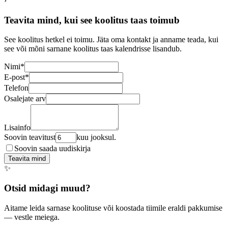
›
Teavita mind, kui see koolitus taas toimub
See koolitus hetkel ei toimu. Jäta oma kontakt ja anname teada, kui
see või mõni sarnane koolitus taas kalendrisse lisandub.
Nimi
*
E-post
*
Telefon
Osalejate arv
Lisainfo
Soovin teavitust
kuu jooksul.
Soovin saada uudiskirja
Teavita mind
✨
Otsid midagi muud?
Aitame leida sarnase koolituse või koostada tiimile eraldi pakkumise
— vestle meiega.