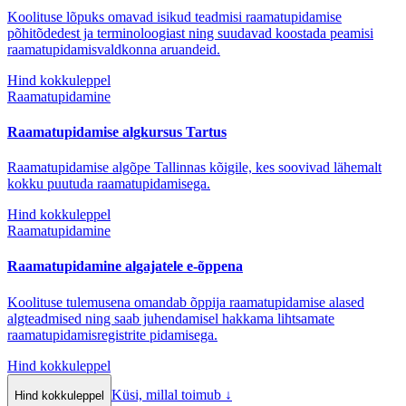
Koolituse lõpuks omavad isikud teadmisi raamatupidamise
põhitõdedest ja terminoloogiast ning suudavad koostada peamisi
raamatupidamisvaldkonna aruandeid.
Hind kokkuleppel
Raamatupidamine
Raamatupidamise algkursus Tartus
Raamatupidamise algõpe Tallinnas kõigile, kes soovivad lähemalt
kokku puutuda raamatupidamisega.
Hind kokkuleppel
Raamatupidamine
Raamatupidamine algajatele e-õppena
Koolituse tulemusena omandab õppija raamatupidamise alased
algteadmised ning saab juhendamisel hakkama lihtsamate
raamatupidamisregistrite pidamisega.
Hind kokkuleppel
Küsi, millal toimub
↓
Hind kokkuleppel