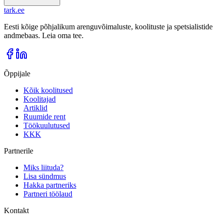
tark
.
ee
Eesti kõige põhjalikum arenguvõimaluste, koolituste ja spetsialistide
andmebaas. Leia oma tee.
Õppijale
Kõik koolitused
Koolitajad
Artiklid
Ruumide rent
Töökuulutused
KKK
Partnerile
Miks liituda?
Lisa sündmus
Hakka partneriks
Partneri töölaud
Kontakt