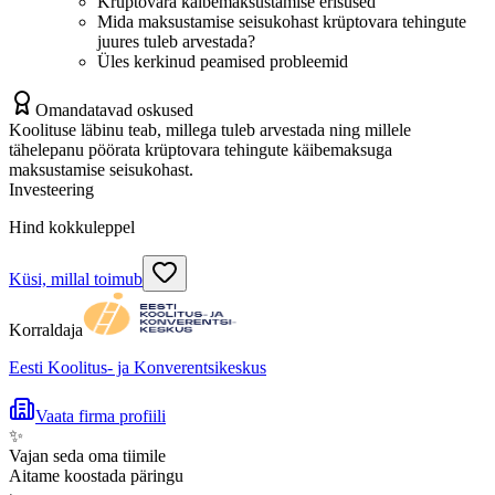
Krüptovara käibemaksustamise erisused
Mida maksustamise seisukohast krüptovara tehingute
juures tuleb arvestada?
Üles kerkinud peamised probleemid
Omandatavad oskused
Koolituse läbinu teab, millega tuleb arvestada ning millele
tähelepanu pöörata krüptovara tehingute käibemaksuga
maksustamise seisukohast.
Investeering
Hind kokkuleppel
Küsi, millal toimub
Korraldaja
Eesti Koolitus- ja Konverentsikeskus
Vaata firma profiili
✨
Vajan seda oma tiimile
Aitame koostada päringu