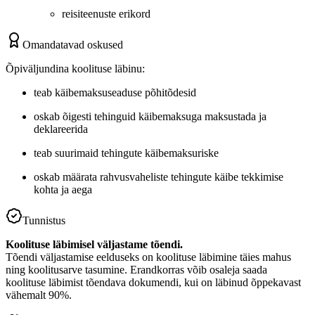
reisiteenuste erikord
Omandatavad oskused
Õpiväljundina koolituse läbinu:
teab käibemaksuseaduse põhitõdesid
oskab õigesti tehinguid käibemaksuga maksustada ja
deklareerida
teab suurimaid tehingute käibemaksuriske
oskab määrata rahvusvaheliste tehingute käibe tekkimise
kohta ja aega
Tunnistus
Koolituse läbimisel väljastame tõendi.
Tõendi väljastamise eelduseks on koolituse läbimine täies mahus
ning koolitusarve tasumine. Erandkorras võib osaleja saada
koolituse läbimist tõendava dokumendi, kui on läbinud õppekavast
vähemalt 90%.