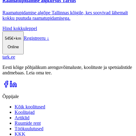
Raamatupidamise algkursus Tartus
Raamatupidamise algõpe Tallinnas kõigile, kes soovivad lähemalt
kokku puutuda raamatupidamisega.
Hind kokkuleppel
Registreeru
↓
545
€
+km
Online
tark
.
ee
Eesti kõige põhjalikum arenguvõimaluste, koolituste ja spetsialistide
andmebaas. Leia oma tee.
Õppijale
Kõik koolitused
Koolitajad
Artiklid
Ruumide rent
Töökuulutused
KKK