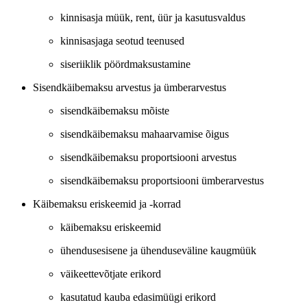
kinnisasja müük, rent, üür ja kasutusvaldus
kinnisasjaga seotud teenused
siseriiklik pöördmaksustamine
Sisendkäibemaksu arvestus ja ümberarvestus
sisendkäibemaksu mõiste
sisendkäibemaksu mahaarvamise õigus
sisendkäibemaksu proportsiooni arvestus
sisendkäibemaksu proportsiooni ümberarvestus
Käibemaksu eriskeemid ja -korrad
käibemaksu eriskeemid
ühendusesisene ja ühenduseväline kaugmüük
väikeettevõtjate erikord
kasutatud kauba edasimüügi erikord