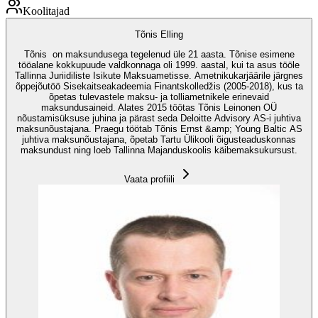
Koolitajad
Tõnis Elling
Tõnis on maksundusega tegelenud üle 21 aasta. Tõnise esimene
tööalane kokkupuude valdkonnaga oli 1999. aastal, kui ta asus tööle
Tallinna Juriidiliste Isikute Maksuametisse. Ametnikukarjäärile järgnes
õppejõutöö Sisekaitseakadeemia Finantskolledžis (2005-2018), kus ta
õpetas tulevastele maksu- ja tolliametnikele erinevaid
maksundusaineid. Alates 2015 töötas Tõnis Leinonen OÜ
nõustamisüksuse juhina ja pärast seda Deloitte Advisory AS-i juhtiva
maksunõustajana. Praegu töötab Tõnis Ernst &amp; Young Baltic AS
juhtiva maksunõustajana, õpetab Tartu Ülikooli õigusteaduskonnas
maksundust ning loeb Tallinna Majanduskoolis käibemaksukursust.
Vaata profiili