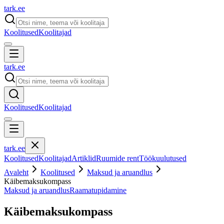
tark
.
ee
Koolitused
Koolitajad
tark
.
ee
Koolitused
Koolitajad
tark
.
ee
Koolitused
Koolitajad
Artiklid
Ruumide rent
Töökuulutused
Avaleht
Koolitused
Maksud ja aruandlus
Käibemaksukompass
Maksud ja aruandlus
Raamatupidamine
Käibemaksukompass