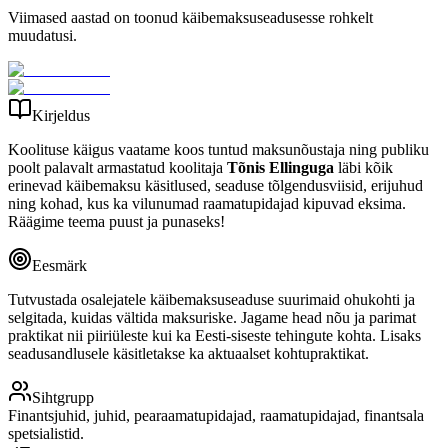
Viimased aastad on toonud käibemaksuseadusesse rohkelt
muudatusi.
Kirjeldus
Koolituse käigus vaatame koos tuntud maksunõustaja ning publiku
poolt palavalt armastatud koolitaja
Tõnis Ellinguga
läbi kõik
erinevad käibemaksu käsitlused, seaduse tõlgendusviisid, erijuhud
ning kohad, kus ka vilunumad raamatupidajad kipuvad eksima.
Räägime teema puust ja punaseks!
Eesmärk
Tutvustada osalejatele käibemaksuseaduse suurimaid ohukohti ja
selgitada, kuidas vältida maksuriske. Jagame head nõu ja parimat
praktikat nii piiriüleste kui ka Eesti-siseste tehingute kohta. Lisaks
seadusandlusele käsitletakse ka aktuaalset kohtupraktikat.
Sihtgrupp
Finantsjuhid, juhid, pearaamatupidajad, raamatupidajad, finantsala
spetsialistid.