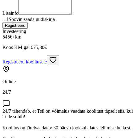
Lisainfo
Soovin saada uudiskirja
Registreeru
Investeering
545
€
+km
Koos KM-ga:
675,80
€
Registreeru koolitusele
Online
24/7
24/7 tähendab, et Teil on võimalus vaadata koolitust täpselt siis, kui
Teile sobib!
Koolitus on järelvaadatav 30 päeva jooksul alates tellimise hetkest.