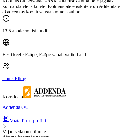
Koolitus on personaalseks kasutamiseks ning pole jagatav
kolmandatele isikutele. Kolmandatele isikutele on Addenda e-
akadeemias koolituse vaatamine tasuline.
13,5 akadeemilist tundi
Eesti keel
· E-õpe, E-õpe vabalt valitud ajal
Tõnis Elling
Korraldaja
Addenda OÜ
Vaata firma profiili
✨
Vajan seda oma tiimile