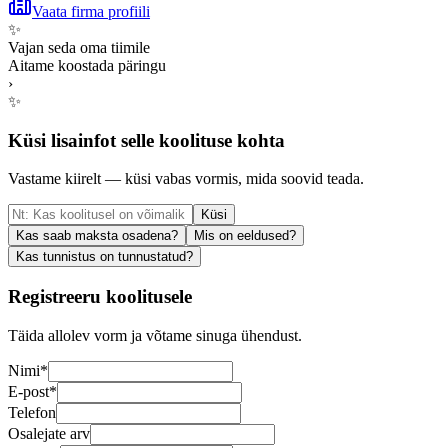
Vaata firma profiili
✨
Vajan seda oma tiimile
Aitame koostada päringu
›
✨
Küsi lisainfot selle koolituse kohta
Vastame kiirelt — küsi vabas vormis, mida soovid teada.
Küsi
Kas saab maksta osadena?
Mis on eeldused?
Kas tunnistus on tunnustatud?
Registreeru koolitusele
Täida allolev vorm ja võtame sinuga ühendust.
Nimi
*
E-post
*
Telefon
Osalejate arv