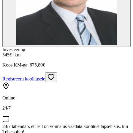
Investeering
545
€
+km
Koos KM-ga:
675,80
€
Registreeru koolitusele
Online
24/7
24/7 tähendab, et Teil on võimalus vaadata koolitust täpselt siis, kui
Teile sobib!