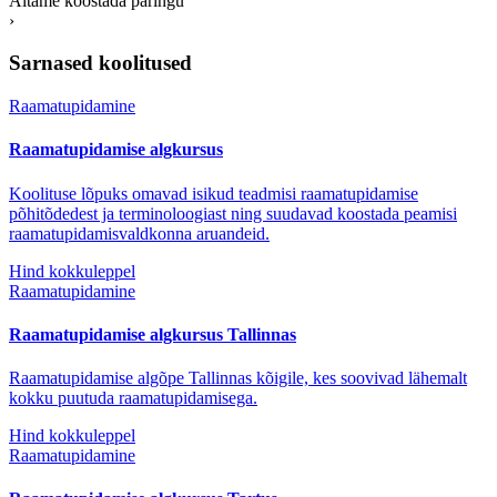
Aitame koostada päringu
›
Sarnased koolitused
Raamatupidamine
Raamatupidamise algkursus
Koolituse lõpuks omavad isikud teadmisi raamatupidamise
põhitõdedest ja terminoloogiast ning suudavad koostada peamisi
raamatupidamisvaldkonna aruandeid.
Hind kokkuleppel
Raamatupidamine
Raamatupidamise algkursus Tallinnas
Raamatupidamise algõpe Tallinnas kõigile, kes soovivad lähemalt
kokku puutuda raamatupidamisega.
Hind kokkuleppel
Raamatupidamine