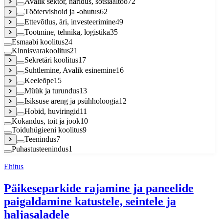
Avalik sektor, haridus, sotsiaaltöö
72
Töötervishoid ja -ohutus
62
Ettevõtlus, äri, investeerimine
49
Tootmine, tehnika, logistika
35
Esmaabi koolitus
24
Kinnisvarakoolitus
21
Sekretäri koolitus
17
Suhtlemine, Avalik esinemine
16
Keeleõpe
15
Müük ja turundus
13
Isiksuse areng ja psühholoogia
12
Hobid, huviringid
11
Kokandus, toit ja jook
10
Toiduhügieeni koolitus
9
Teenindus
7
Puhastusteenindus
1
Ehitus
Päikeseparkide rajamine ja paneelide
paigaldamine katustele, seintele ja
haljasaladele