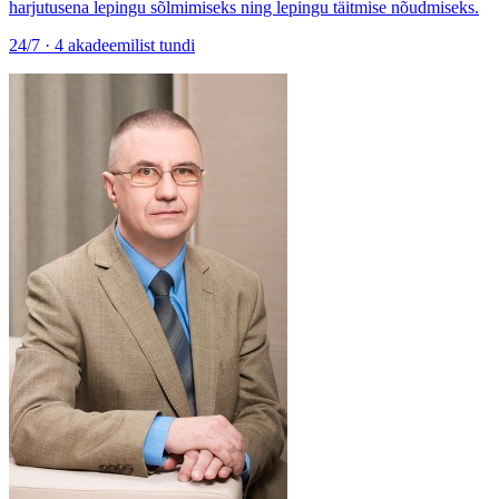
harjutusena lepingu sõlmimiseks ning lepingu täitmise nõudmiseks.
24/7 · 4 akadeemilist tundi