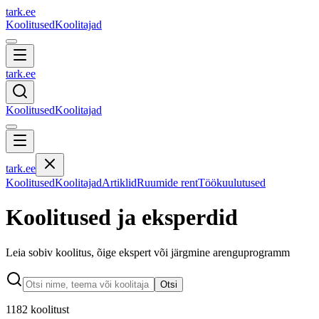
tark
.
ee
Koolitused
Koolitajad
tark
.
ee
Koolitused
Koolitajad
tark
.
ee
Koolitused
Koolitajad
Artiklid
Ruumide rent
Töökuulutused
Koolitused ja eksperdid
Leia sobiv koolitus, õige ekspert või järgmine arenguprogramm
Otsi
1182
koolitust