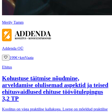
Merily Tamm
Addenda OÜ
199
€
+km
Vaata
Ehitus
Kohustuse täitmise nõudmine,
arveldamise olulisemad aspektid ja teised
ehitusvaidlused ehituse töövõtulepingus
3,2 TP
Koolitus on väga praktilise kallakuga. Loeng on mõeldud praktilise