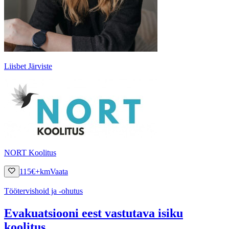
Liisbet Järviste
NORT Koolitus
115
€
+km
Vaata
Töötervishoid ja -ohutus
Evakuatsiooni eest vastutava isiku
koolitus