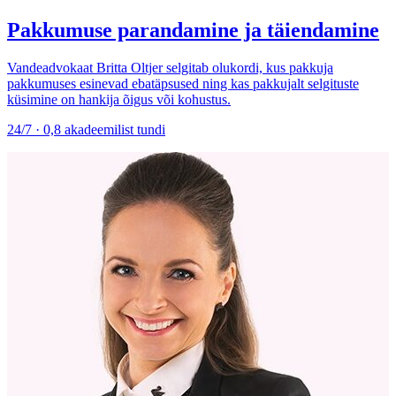
Pakkumuse parandamine ja täiendamine
Vandeadvokaat Britta Oltjer selgitab olukordi, kus pakkuja
pakkumuses esinevad ebatäpsused ning kas pakkujalt selgituste
küsimine on hankija õigus või kohustus.
24/7 · 0,8 akadeemilist tundi