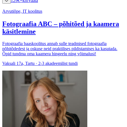
129
€
+km
Vaata
Arvutiõpe, IT koolitus
Fotograafia ABC – põhitõed ja kaamera
käsitlemine
Fotograafia baaskoolitus annab sulle teadmised fotograafia
põhitõdedest ja oskuse neid praktilises pildistamises ka kasutada.
Õpid tundma oma kaamera hingeelu ning võimalusi!
Vaksali 17a, Tartu · 2-3 akadeemilist tundi