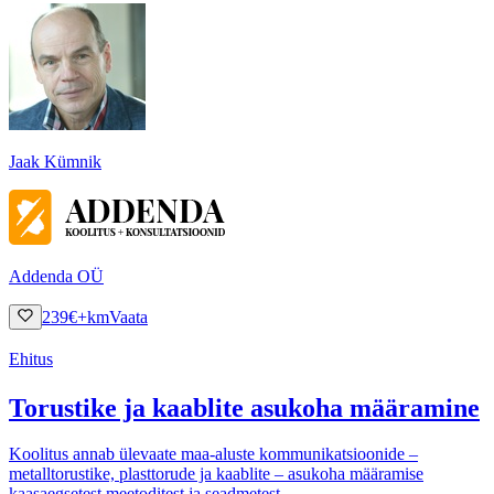
Jaak Kümnik
Addenda OÜ
239
€
+km
Vaata
Ehitus
Torustike ja kaablite asukoha määramine
Koolitus annab ülevaate maa-aluste kommunikatsioonide –
metalltorustike, plasttorude ja kaablite – asukoha määramise
kaasaegsetest meetoditest ja seadmetest.