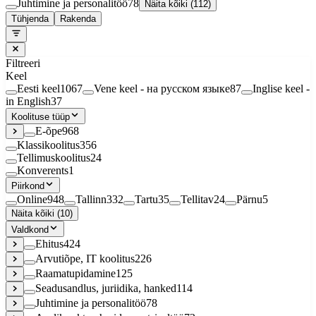
Juhtimine ja personalitöö
78
Näita kõiki (112)
Tühjenda
Rakenda
Filtreeri
Keel
Eesti keel
1067
Vene keel - на русском языке
87
Inglise keel -
in English
37
Koolituse tüüp
E-õpe
968
Klassikoolitus
356
Tellimuskoolitus
24
Konverents
1
Piirkond
Online
948
Tallinn
332
Tartu
35
Tellitav
24
Pärnu
5
Näita kõiki (10)
Valdkond
Ehitus
424
Arvutiõpe, IT koolitus
226
Raamatupidamine
125
Seadusandlus, juriidika, hanked
114
Juhtimine ja personalitöö
78