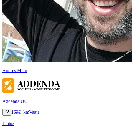
Andres Minn
Addenda OÜ
169
€
+km
Vaata
Ehitus