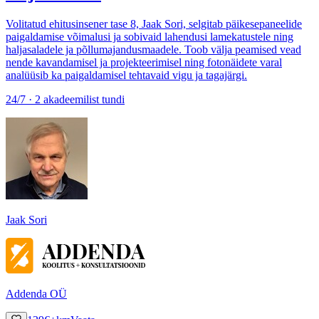
Volitatud ehitusinsener tase 8, Jaak Sori, selgitab päikesepaneelide
paigaldamise võimalusi ja sobivaid lahendusi lamekatustele ning
haljasaladele ja põllumajandusmaadele. Toob välja peamised vead
nende kavandamisel ja projekteerimisel ning fotonäidete varal
analüüsib ka paigaldamisel tehtavaid vigu ja tagajärgi.
24/7 · 2 akadeemilist tundi
Jaak Sori
Addenda OÜ