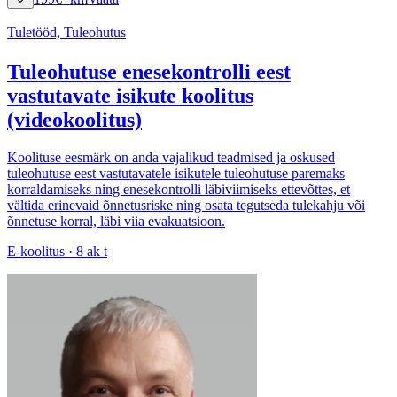
Tuletööd, Tuleohutus
Tuleohutuse enesekontrolli eest
vastutavate isikute koolitus
(videokoolitus)
Koolituse eesmärk on anda vajalikud teadmised ja oskused
tuleohutuse eest vastutavatele isikutele tuleohutuse paremaks
korraldamiseks ning enesekontrolli läbiviimiseks ettevõttes, et
vältida erinevaid õnnetusriske ning osata tegutseda tulekahju või
õnnetuse korral, läbi viia evakuatsioon.
E-koolitus · 8 ak t