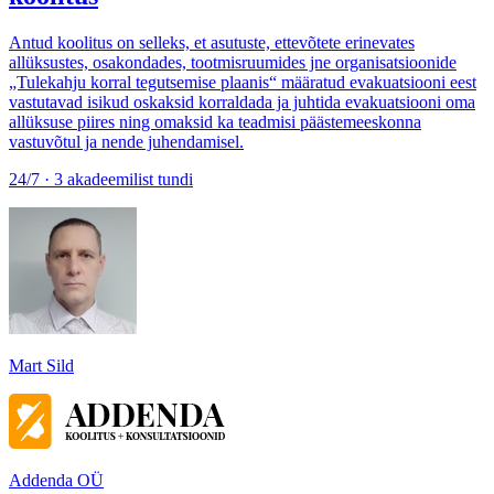
Antud koolitus on selleks, et asutuste, ettevõtete erinevates
allüksustes, osakondades, tootmisruumides jne organisatsioonide
„Tulekahju korral tegutsemise plaanis“ määratud evakuatsiooni eest
vastutavad isikud oskaksid korraldada ja juhtida evakuatsiooni oma
allüksuse piires ning omaksid ka teadmisi päästemeeskonna
vastuvõtul ja nende juhendamisel.
24/7 · 3 akadeemilist tundi
Mart Sild
Addenda OÜ