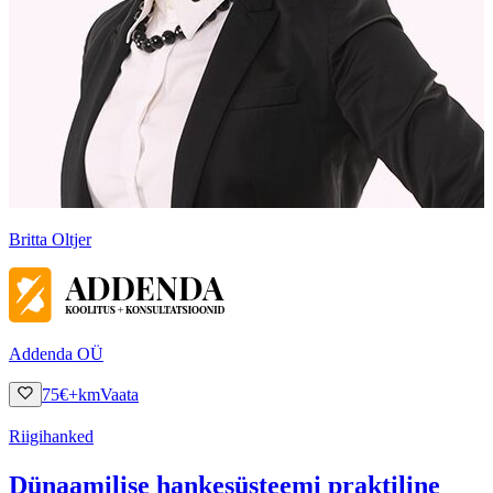
Britta Oltjer
Addenda OÜ
75
€
+km
Vaata
Riigihanked
Dünaamilise hankesüsteemi praktiline