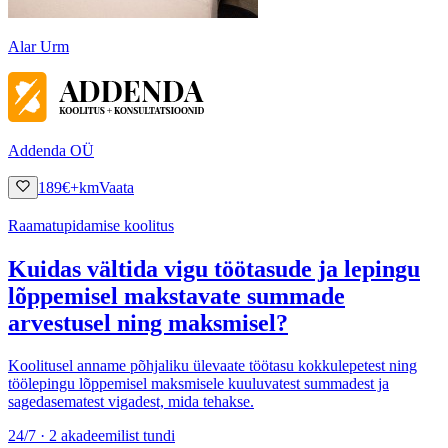
Alar Urm
Addenda OÜ
189
€
+km
Vaata
Raamatupidamise koolitus
Kuidas vältida vigu töötasude ja lepingu
lõppemisel makstavate summade
arvestusel ning maksmisel?
Koolitusel anname põhjaliku ülevaate töötasu kokkulepetest ning
töölepingu lõppemisel maksmisele kuuluvatest summadest ja
sagedasematest vigadest, mida tehakse.
24/7 · 2 akadeemilist tundi