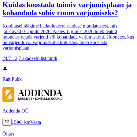
Kuidas koostada toimiv varjumisplaan ja
kohandada sobiv ruum varjumiseks?
Koolitusel räägime hädaolukorra seaduse muudatustest, mis
jõustuvad 01. juulil 2026. Alates 1. juulist 2026 tuleb teatud
hoonetes rajada varjend või kohandada varjumiskoht. Hoonetes, kus
on varjendi või varjumiskoha kohustus, tuleb koostada
varjumisplaan.
24/7 · 2,7 akadeemilist tundi
👤
Rait Pukk
Addenda OÜ
159
€
+km
Vaata
Õigus