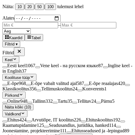
Näita:
|
|
|
tulemust lehel
10
20
50
100
Alates
–
Kaardid
Tabel
Filtrid ▾
Filtrid
Keel
Eesti keel
1067
Vene keel - на русском языке
87
Inglise keel -
in English
37
Koolituse tüüp
E-õpe
968
E-õpe vabalt valitud ajal
587
E-õpe reaalajas
420
Klassikoolitus
356
Tellimuskoolitus
24
Konverents
1
Piirkond
Online
948
Tallinn
332
Tartu
35
Tellitav
24
Pärnu
5
Näita kõiki (10)
Valdkond
Ehitus
424
Arvutiõpe, IT koolitus
226
Ehituskoolitus
192
Raamatupidamine
125
Seadusandlus, juriidika, hanked
114
Joonestamine, projekteerimine
111
Ehitusseadused ja -lepingud
89