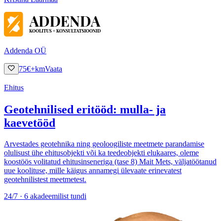
Addenda OÜ
75
€
+km
Vaata
Ehitus
Geotehnilised eritööd: mulla- ja
kaevetööd
Arvestades geotehnika ning geoloogiliste meetmete parandamise
olulisust ühe ehitusobjekti või ka teedeobjekti elukaares, oleme
koostöös volitatud ehitusinseneriga (tase 8) Mait Mets, väljatöötanud
uue koolituse, mille käigus annamegi ülevaate erinevatest
geotehnilistest meetmetest.
24/7 · 6 akadeemilist tundi