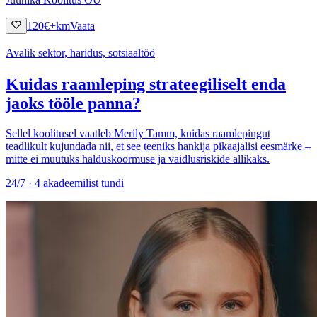
120
€
+km
Vaata
Avalik sektor, haridus, sotsiaaltöö
Kuidas raamleping strateegiliselt enda
jaoks tööle panna?
Sellel koolitusel vaatleb Merily Tamm, kuidas raamlepingut
teadlikult kujundada nii, et see teeniks hankija pikaajalisi eesmärke –
mitte ei muutuks halduskoormuse ja vaidlusriskide allikaks.
24/7 · 4 akadeemilist tundi