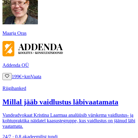
Maarja Oras
Addenda OÜ
199
€
+km
Vaata
Riigihanked
Millal jääb vaidlustus läbivaatamata
Vandeadvokaat Kristina Laarmaa analüüsib värskema vaidlustus- ja
kohtupraktika näidatel kaasustegruppe, kus vaidlustus on jäänud läbi
vaatamata.
24/7 · 0,8 akadeemilist tundi