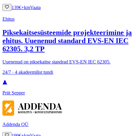
139
€
+km
Vaata
Ehitus
Piksekaitsesüsteemide projekteerimine ja
ehitus. Uuenenud standard EVS-EN IEC
62305. 3,2 TP
Uuenenud on piksekaitse standrad EVS-EN IEC 62305.
24/7 · 4 akadeemilist tundi
👤
Priit Sepper
Addenda OÜ
199
€
+km
Vaata