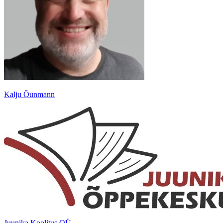
Kalju Õunmann
Juunika Koolitus OÜ