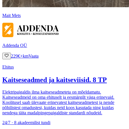
Mait Mets
Addenda OÜ
229
€
+km
Vaata
Ehitus
Kaitseseadmed ja kaitseviisid. 8 TP
Elektripaigaldis ilma kaitseseadmeteta on mõeldamatu.
Kaitseseadmeid on oma ehituselt ja eesmärgilt väga erinevaid.
Koolitusel saab ülevaate erinevatest kaitseseadmetest ja nende
põhilistest omadustest, kuidas neid koos kasutada ning kuidas
nendega täita madalpingepaigaldiste standardi nõudeid.
24/7 · 8 akadeemilist tundi