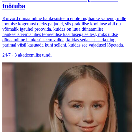
töötuba
Kuivõrd dünaamiline hankesüsteem ei ole riigihanke vahend, mille
loomise kogemust oleks paljudel, siis praktilise koolituse abil on
võimalik igaühel proovida, kuidas on luua dünaamilist
hankesüsteemis ühes teoreetilise käsitlusega sellest, miks üldse
dünaamiline hankesüsteem valida, kuidas seda sisustada ning
parimal viisil kasutada kuni selleni, kuidas see vajadusel lõpetada.
24/7 · 3 akadeemilist tundi