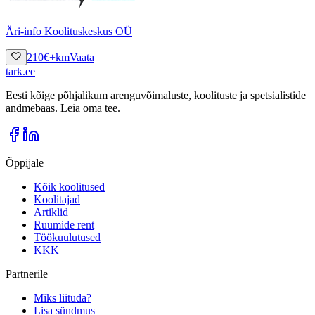
Äri-info Koolituskeskus OÜ
210
€
+km
Vaata
tark
.
ee
Eesti kõige põhjalikum arenguvõimaluste, koolituste ja spetsialistide
andmebaas. Leia oma tee.
Õppijale
Kõik koolitused
Koolitajad
Artiklid
Ruumide rent
Töökuulutused
KKK
Partnerile
Miks liituda?
Lisa sündmus