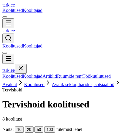
tark
.
ee
Koolitused
Koolitajad
tark
.
ee
Koolitused
Koolitajad
tark
.
ee
Koolitused
Koolitajad
Artiklid
Ruumide rent
Töökuulutused
Avaleht
Koolitused
Avalik sektor, haridus, sotsiaaltöö
Tervishoid
Tervishoid
koolitused
8
koolitust
Näita:
|
|
|
tulemust lehel
10
20
50
100