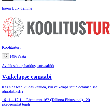
Ingeri Luik-Tamme
Koolitusturg
149
€
Vaata
Avalik sektor, haridus, sotsiaaltöö
Väikelapse esmaabi
Kas sina tead kuidas käituda, kui väikelaps satub ootamatusse
ohuolukorda?
16.11 – 17.11 · Pärnu mnt 162 (Tallinna Ehituskool) · 20
akadeemilist tundi