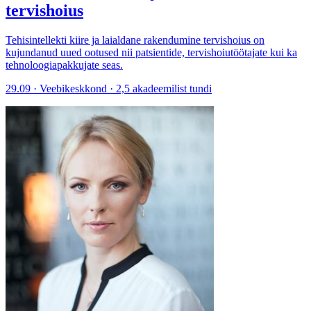
tervishoius
Tehisintellekti kiire ja laialdane rakendumine tervishoius on
kujundanud uued ootused nii patsientide, tervishoiutöötajate kui ka
tehnoloogiapakkujate seas.
29.09 · Veebikeskkond · 2,5 akadeemilist tundi