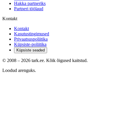
Hakka partneriks
Partneri töölaud
Kontakt
Kontakt
Kasutustingimused
Privaatsuspoliitika
Küpsiste-poliitika
Küpsiste seaded
© 2008 –
2026
tark.ee. Kõik õigused kaitstud.
Loodud arenguks.