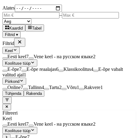
Alates
–
Kaardid
Tabel
Filtrid ▾
Filtrid
Keel
Eesti keel
7
Vene keel - на русском языке
2
Koolituse tüüp
E-õpe
7
E-õpe reaalajas
6
Klassikoolitus
4
E-õpe vabalt
valitud ajal
1
Piirkond
Online
7
Tallinn
4
Tartu
2
Võru
1
Rakvere
1
Tühjenda
Rakenda
Filtreeri
Keel
Eesti keel
7
Vene keel - на русском языке
2
Koolituse tüüp
E-õpe
7