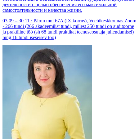
деятельности с целью обеспечения его максимальной
самостоятельности и качества жизни.
03.09 – 30.11 · Pärnu mnt 67A (IX korrus), Veebikeskkonnas Zoom
· 266 tundi (266 akadeemilist tundi, millest 250 tundi on auditoorne
ja praktiline töö (sh 68 tundi praktikat teenuseosutaja juhendamisel)
ning 16 tundi iseseisev töö)