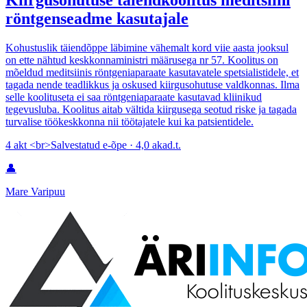
Kiirgusohutuse täiendkoolitus meditsiini
röntgenseadme kasutajale
Kohustuslik täiendõppe läbimine vähemalt kord viie aasta jooksul
on ette nähtud keskkonnaministri määrusega nr 57. Koolitus on
mõeldud meditsiinis röntgeniaparaate kasutavatele spetsialistidele, et
tagada nende teadlikkus ja oskused kiirgusohutuse valdkonnas. Ilma
selle koolituseta ei saa röntgeniaparaate kasutavad kliinikud
tegevusluba. Koolitus aitab vältida kiirgusega seotud riske ja tagada
turvalise töökeskkonna nii töötajatele kui ka patsientidele.
4 akt <br>Salvestatud e-õpe · 4,0 akad.t.
👤
Mare Varipuu