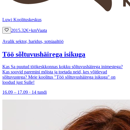
Luwi Koolituskeskus
2015.32
€
+km
Vaata
Avalik sektor, haridus, sotsiaaltöö
Töö sõltuvushäirega isikuga
Kas Sa puutud töökeskkonnas kokku sõltuvushäirega inimestega?
Kas soovid paremini mõista ja toetada neid, kes võitlevad
sõltuvustega? Meie koolitus "Töö sõltuvushäirega isikuga" on
loodud just Sulle!
16.09 – 17.09 · 14 tundi