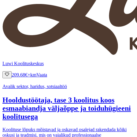
Luwi Koolituskeskus
209.68
€
+km
Vaata
Avalik sektor, haridus, sotsiaaltöö
Hooldustöötaja, tase 3 koolitus koos
esmaabiandja väljaõppe ja toiduhügieeni
koolitusega
Koolituse lõpuks mõistavad ja oskavad osalejad rakendada kõiki
oskusi ja teadmisi, mis on vajalikud professionaalse