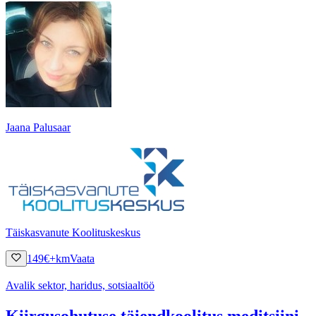
Jaana Palusaar
Täiskasvanute Koolituskeskus
149
€
+km
Vaata
Avalik sektor, haridus, sotsiaaltöö