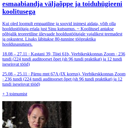
esmaabiandja väljaõppe ja toiduhügieeni
koolitusega
Kui oled loomult empaatiline ja soovid inimesi aidata, võib olla
hooldustöötaja eriala just Sinu kutsumus. ~ Koolitusel antakse
põhjalik teoreetiline ülevaade hooldustöötajale vajalikest teemadest
ja oskustest. Lisaks läbitakse 80-tunnine tööpraktika
hooldusasutuses.
18.08 – 27.11 · Kastani 39, Tiigi 61b, Veebikeskkonnas Zoom · 236
tundi (224 tundi auditoorset õpet (sh 96 tundi praktikat) ja 12 tundi
iseseisvat tööd)
25.08 – 25.11 · Pärnu mnt 67A (IX korrus), Veebikeskkonnas Zoom
· 236 tundi (224 tundi auditoorset õpet (sh 96 tundi praktikat) ja 12
tundi iseseisvat tööd)
+
3
toimumist