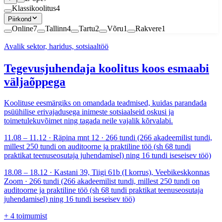
Klassikoolitus
4
Piirkond
Online
7
Tallinn
4
Tartu
2
Võru
1
Rakvere
1
Avalik sektor, haridus, sotsiaaltöö
Tegevusjuhendaja koolitus koos esmaabi
väljaõppega
Koolituse eesmärgiks on omandada teadmised, kuidas parandada
psüühilise erivajadusega inimeste sotsiaalseid oskusi ja
toimetulekuvõimet ning tagada neile vajalik kõrvalabi.
11.08 – 11.12 · Räpina mnt 12 · 266 tundi (266 akadeemilist tundi,
millest 250 tundi on auditoorne ja praktiline töö (sh 68 tundi
praktikat teenuseosutaja juhendamisel) ning 16 tundi iseseisev töö)
18.08 – 18.12 · Kastani 39, Tiigi 61b (I korrus), Veebikeskkonnas
Zoom · 266 tundi (266 akadeemilist tundi, millest 250 tundi on
auditoorne ja praktiline töö (sh 68 tundi praktikat teenuseosutaja
juhendamisel) ning 16 tundi iseseisev töö)
+
4
toimumist