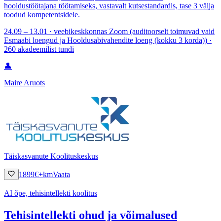
hooldustöötajana töötamiseks, vastavalt kutsestandardis, tase 3 välja
toodud kompetentsidele.
24.09 – 13.01 · veebikeskkonnas Zoom (auditoorselt toimuvad vaid
Esmaabi loengud ja Hooldusabivahendite loeng (kokku 3 korda)) ·
260 akadeemilist tundi
👤
Maire Aruots
Täiskasvanute Koolituskeskus
1899
€
+km
Vaata
AI õpe, tehisintellekti koolitus
Tehisintellekti ohud ja võimalused