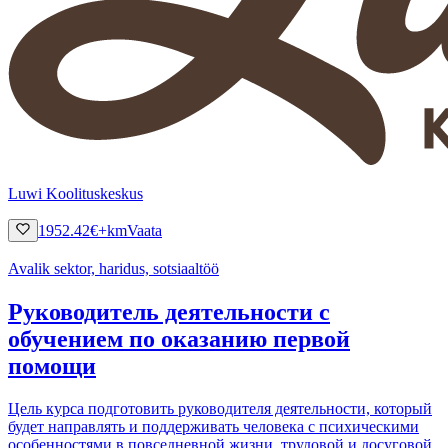
Luwi Koolituskeskus
1952.42
€
+km
Vaata
Avalik sektor, haridus, sotsiaaltöö
Руководитель деятельности с
обучением по оказанию первой
помощи
Цель курса подготовить руководителя деятельности, который
будет направлять и поддерживать человека с психическими
особенностями в повседневной жизни, трудовой и досуговой