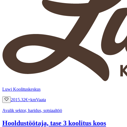
Luwi Koolituskeskus
2015.32
€
+km
Vaata
Avalik sektor, haridus, sotsiaaltöö
Hooldustöötaja, tase 3 koolitus koos