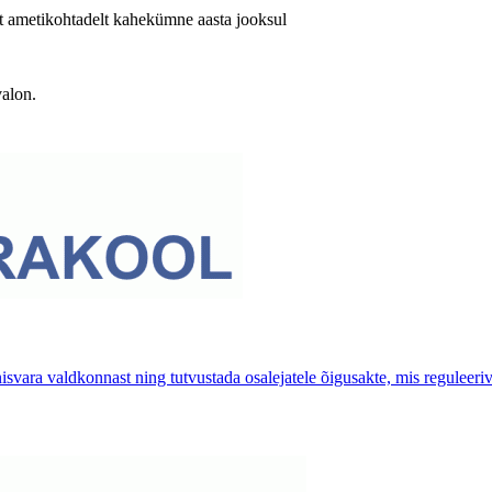
lt ametikohtadelt kahekümne aasta jooksul
valon.
svara valdkonnast ning tutvustada osalejatele õigusakte, mis reguleeriv