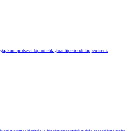
ega, kuni protsessi lõpuni ehk garantiiperioodi lõppemiseni.