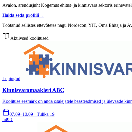
Avalon, arendusjuht Kogemus ehitus- ja kinnisvara sektoris erinevate
Halda seda profiili
→
Töötanud sellistes ettevõtetes nagu Nordecon, YIT, Oma Ehitaja ja A
Aktiivsed koolitused
Lepingud
Kinnisvaramaakleri ABC
Koolituse eesmärk on anda osalejatele baasteadmised ja ülevaade kinni
07.09–10.09 · Tulika 19
549 €