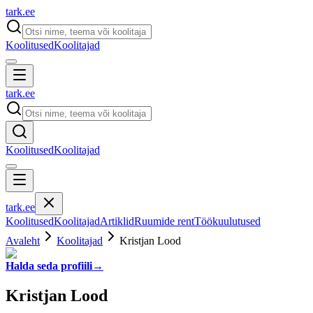
tark
.
ee
Koolitused
Koolitajad
tark
.
ee
Koolitused
Koolitajad
tark
.
ee
Koolitused
Koolitajad
Artiklid
Ruumide rent
Töökuulutused
Avaleht
Koolitajad
Kristjan Lood
Halda seda profiili
→
Kristjan Lood