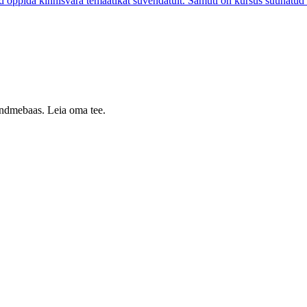
d õppida kinnisvara temaatikat süvendatult. Samuti on kursus suunatud k
 andmebaas. Leia oma tee.