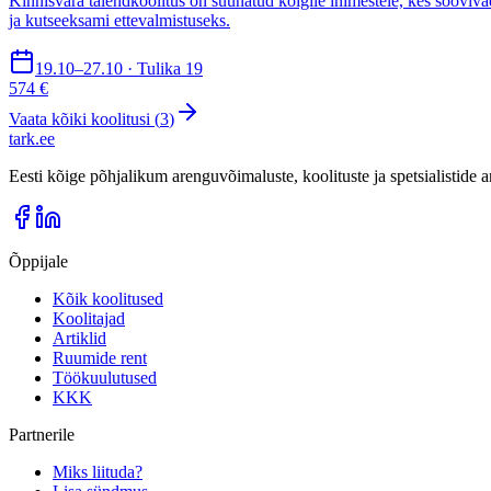
Kinnisvara täiendkoolitus on suunatud kõigile inimestele, kes sooviva
ja kutseeksami ettevalmistuseks.
19.10–27.10 · Tulika 19
574 €
Vaata kõiki koolitusi (
3
)
tark
.
ee
Eesti kõige põhjalikum arenguvõimaluste, koolituste ja spetsialistide
Õppijale
Kõik koolitused
Koolitajad
Artiklid
Ruumide rent
Töökuulutused
KKK
Partnerile
Miks liituda?