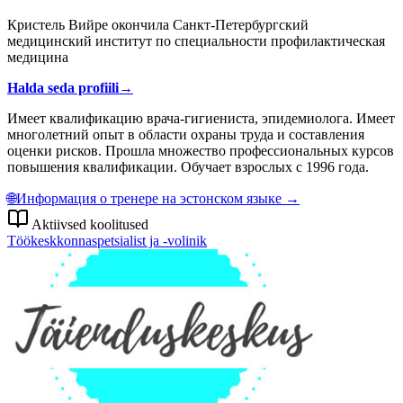
Кристель Вийре окончила Санкт-Петербургский
медицинский институт по специальности профилактическая
медицина
Halda seda profiili
→
Имеет квалификацию врача-гигиениста, эпидемиолога. Имеет
многолетний опыт в области охраны труда и составления
оценки рисков. Прошла множество профессиональных курсов
повышения квалификации. Обучает взрослых с 1996 года.
🌐
Информация о тренере на эстонском языке →
Aktiivsed koolitused
Töökeskkonnaspetsialist ja -volinik