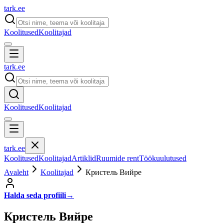
tark
.
ee
Koolitused
Koolitajad
tark
.
ee
Koolitused
Koolitajad
tark
.
ee
Koolitused
Koolitajad
Artiklid
Ruumide rent
Töökuulutused
Avaleht
Koolitajad
Кристель Вийре
Halda seda profiili
→
Кристель Вийре