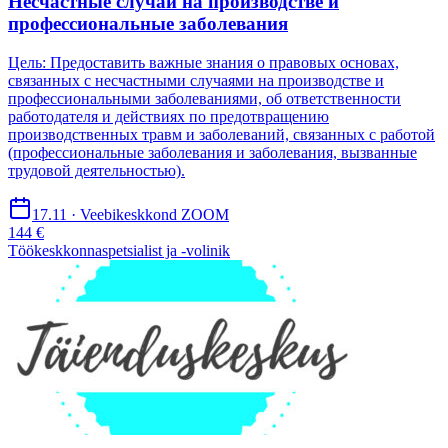
Несчастные случаи на производстве и
профессиональные заболевания
Цель: Предоставить важные знания о правовых основах,
связанных с несчастными случаями на производстве и
профессиональными заболеваниями, об ответственности
работодателя и действиях по предотвращению
производственных травм и заболеваний, связанных с работой
(профессиональные заболевания и заболевания, вызванные
трудовой деятельностью).
17.11 · Veebikeskkond ZOOM
144 €
Töökeskkonnaspetsialist ja -volinik