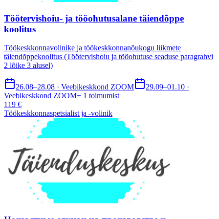
Töötervishoiu- ja tööohutusalane täiendõppe
koolitus
Töökeskkonnavolinike ja töökeskkonnanõukogu liikmete
täiendõppekoolitus (Töötervishoiu ja tööohutuse seaduse paragrahvi
2 lõike 3 alusel)
26.08–28.08 · Veebikeskkond ZOOM
29.09–01.10 ·
Veebikeskkond ZOOM
+
1
toimumist
119 €
Töökeskkonnaspetsialist ja -volinik