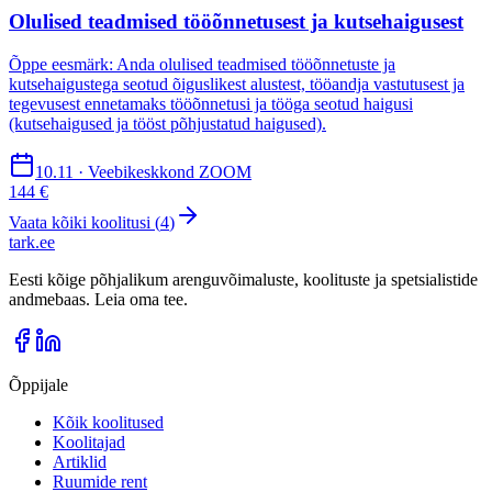
Olulised teadmised tööõnnetusest ja kutsehaigusest
Õppe eesmärk: Anda olulised teadmised tööõnnetuste ja
kutsehaigustega seotud õiguslikest alustest, tööandja vastutusest ja
tegevusest ennetamaks tööõnnetusi ja tööga seotud haigusi
(kutsehaigused ja tööst põhjustatud haigused).
10.11 · Veebikeskkond ZOOM
144 €
Vaata kõiki koolitusi (
4
)
tark
.
ee
Eesti kõige põhjalikum arenguvõimaluste, koolituste ja spetsialistide
andmebaas. Leia oma tee.
Õppijale
Kõik koolitused
Koolitajad
Artiklid
Ruumide rent