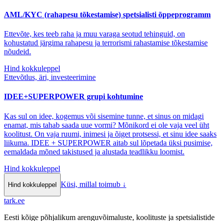
AML/KYC (rahapesu tõkestamise) spetsialisti õppeprogramm
Ettevõte, kes teeb raha ja muu varaga seotud tehinguid, on
kohustatud järgima rahapesu ja terrorismi rahastamise tõkestamise
nõudeid.
Hind kokkuleppel
Ettevõtlus, äri, investeerimine
IDEE+SUPERPOWER grupi kohtumine
Kas sul on idee, kogemus või sisemine tunne, et sinus on midagi
enamat, mis tahab saada uue vormi? Mõnikord ei ole vaja veel üht
koolitust. On vaja ruumi, inimesi ja õiget protsessi, et sinu idee saaks
liikuma. IDEE + SUPERPOWER aitab sul lõpetada üksi pusimise,
eemaldada mõned takistused ja alustada teadlikku loomist.
Hind kokkuleppel
Küsi, millal toimub
↓
Hind kokkuleppel
tark
.
ee
Eesti kõige põhjalikum arenguvõimaluste, koolituste ja spetsialistide