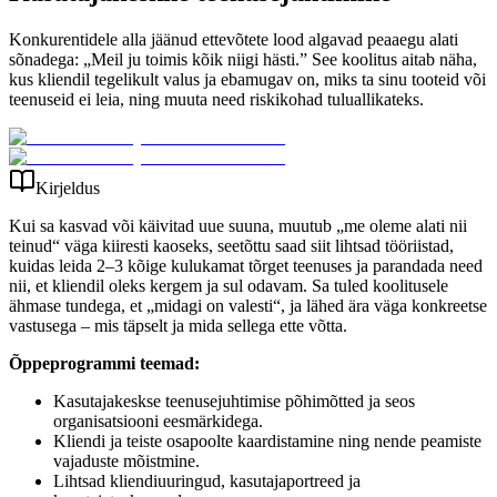
Konkurentidele alla jäänud ettevõtete lood algavad peaaegu alati
sõnadega: „Meil ju toimis kõik niigi hästi.” See koolitus aitab näha,
kus kliendil tegelikult valus ja ebamugav on, miks ta sinu tooteid või
teenuseid ei leia, ning muuta need riskikohad tuluallikateks.
Kirjeldus
Kui sa kasvad või käivitad uue suuna, muutub „me oleme alati nii
teinud“ väga kiiresti kaoseks, seetõttu saad siit lihtsad tööriistad,
kuidas leida 2–3 kõige kulukamat tõrget teenuses ja parandada need
nii, et kliendil oleks kergem ja sul odavam. Sa tuled koolitusele
ähmase tundega, et „midagi on valesti“, ja lähed ära väga konkreetse
vastusega – mis täpselt ja mida sellega ette võtta.
Õppeprogrammi teemad:
Kasutajakeskse teenusejuhtimise põhimõtted ja seos
organisatsiooni eesmärkidega.
Kliendi ja teiste osapoolte kaardistamine ning nende peamiste
vajaduste mõistmine.
Lihtsad kliendiuuringud, kasutajaportreed ja