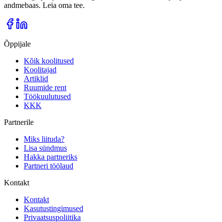
andmebaas. Leia oma tee.
Õppijale
Kõik koolitused
Koolitajad
Artiklid
Ruumide rent
Töökuulutused
KKK
Partnerile
Miks liituda?
Lisa sündmus
Hakka partneriks
Partneri töölaud
Kontakt
Kontakt
Kasutustingimused
Privaatsuspoliitika