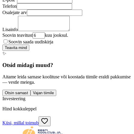
Telefon
Osalejate arv
Lisainfo
Soovin teavitust
kuu jooksul.
Soovin saada uudiskirja
Teavita mind
✨
Otsid midagi muud?
Aitame leida sarnase koolituse või koostada tiimile eraldi pakkumise
— vestle meiega.
Otsin sarnast
Vajan tiimile
Investeering
Hind kokkuleppel
Küsi, millal toimub