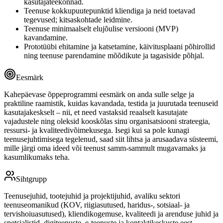
kasutajateekonnad.
Teenuse kokkupuutepunktid kliendiga ja neid toetavad
tegevused; kitsaskohtade leidmine.
Teenuse minimaalselt elujõulise versiooni (MVP)
kavandamine.
Prototüübi ehitamine ja katsetamine, käivitusplaani põhirollid
ning teenuse parendamine mõõdikute ja tagasiside põhjal.
Eesmärk
Kahepäevase õppeprogrammi eesmärk on anda sulle selge ja
praktiline raamistik, kuidas kavandada, testida ja juurutada teenuseid
kasutajakeskselt – nii, et need vastaksid reaalselt kasutajate
vajadustele ning oleksid kooskõlas sinu organisatsiooni strateegia,
ressursi- ja kvaliteedivõimekusega. Isegi kui sa pole kunagi
teenusejuhtimisega tegelenud, saad siit lihtsa ja arusaadava süsteemi,
mille järgi oma ideed või teenust samm-sammult mugavamaks ja
kasumlikumaks teha.
Sihtgrupp
Teenusejuhid, tootejuhid ja projektijuhid, avaliku sektori
teenuseomanikud (KOV, riigiasutused, haridus-, sotsiaal- ja
tervishoiuasutused), kliendikogemuse, kvaliteedi ja arenduse juhid ja
spetsialistid, digiteenuste, e-teenuste ja kontaktikeskuste eest