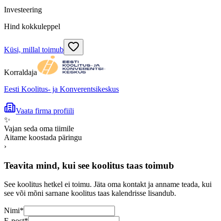
Investeering
Hind kokkuleppel
Küsi, millal toimub
Korraldaja
Eesti Koolitus- ja Konverentsikeskus
Vaata firma profiili
✨
Vajan seda oma tiimile
Aitame koostada päringu
›
Teavita mind, kui see koolitus taas toimub
See koolitus hetkel ei toimu. Jäta oma kontakt ja anname teada, kui
see või mõni sarnane koolitus taas kalendrisse lisandub.
Nimi
*
E-post
*