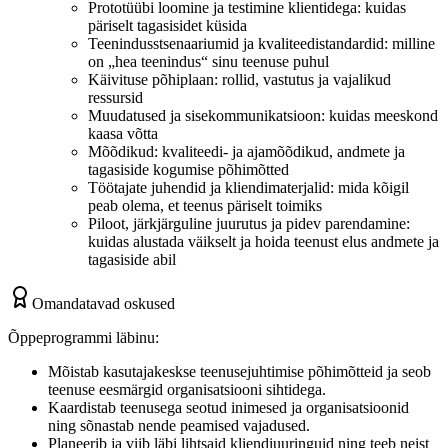
Prototüübi loomine ja testimine klientidega: kuidas
päriselt tagasisidet küsida
Teenindusstsenaariumid ja kvaliteedistandardid: milline
on „hea teenindus“ sinu teenuse puhul
Käivituse põhiplaan: rollid, vastutus ja vajalikud
ressursid
Muudatused ja sisekommunikatsioon: kuidas meeskond
kaasa võtta
Mõõdikud: kvaliteedi- ja ajamõõdikud, andmete ja
tagasiside kogumise põhimõtted
Töötajate juhendid ja kliendimaterjalid: mida kõigil
peab olema, et teenus päriselt toimiks
Piloot, järkjärguline juurutus ja pidev parendamine:
kuidas alustada väikselt ja hoida teenust elus andmete ja
tagasiside abil
Omandatavad oskused
Õppeprogrammi läbinu:
Mõistab kasutajakeskse teenusejuhtimise põhimõtteid ja seob
teenuse eesmärgid organisatsiooni sihtidega.
Kaardistab teenusega seotud inimesed ja organisatsioonid
ning sõnastab nende peamised vajadused.
Planeerib ja viib läbi lihtsaid kliendiuuringuid ning teeb neist