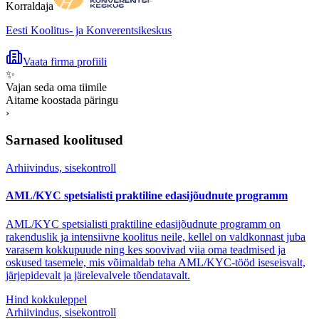
Korraldaja
Eesti Koolitus- ja Konverentsikeskus
Vaata firma profiili
✨
Vajan seda oma tiimile
Aitame koostada päringu
›
Sarnased koolitused
Arhiivindus, sisekontroll
AML/KYC spetsialisti praktiline edasijõudnute programm
AML/KYC spetsialisti praktiline edasijõudnute programm on
rakenduslik ja intensiivne koolitus neile, kellel on valdkonnast juba
varasem kokkupuude ning kes soovivad viia oma teadmised ja
oskused tasemele, mis võimaldab teha AML/KYC-tööd iseseisvalt,
järjepidevalt ja järelevalvele tõendatavalt.
Hind kokkuleppel
Arhiivindus, sisekontroll