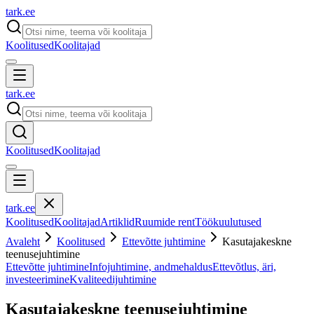
tark
.
ee
Koolitused
Koolitajad
tark
.
ee
Koolitused
Koolitajad
tark
.
ee
Koolitused
Koolitajad
Artiklid
Ruumide rent
Töökuulutused
Avaleht
Koolitused
Ettevõtte juhtimine
Kasutajakeskne
teenusejuhtimine
Ettevõtte juhtimine
Infojuhtimine, andmehaldus
Ettevõtlus, äri,
investeerimine
Kvaliteedijuhtimine
Kasutajakeskne teenusejuhtimine