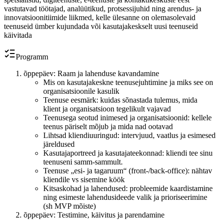
vastutavad töötajad, analüütikud, protsessijuhid ning arendus- ja
innovatsioonitiimide liikmed, kelle ülesanne on olemasolevaid
teenuseid ümber kujundada või kasutajakeskselt uusi teenuseid
käivitada
Programm
õppepäev: Raam ja lahenduse kavandamine
Mis on kasutajakeskne teenusejuhtimine ja miks see on
organisatsioonile kasulik
Teenuse eesmärk: kuidas sõnastada tulemus, mida
klient ja organisatsioon tegelikult vajavad
Teenusega seotud inimesed ja organisatsioonid: kellele
teenus päriselt mõjub ja mida nad ootavad
Lihtsad kliendiuuringud: intervjuud, vaatlus ja esimesed
järeldused
Kasutajaportreed ja kasutajateekonnad: kliendi tee sinu
teenuseni samm-sammult.
Teenuse „esi- ja tagaruum“ (front-/back-office): nähtav
kliendile vs sisemine köök
Kitsaskohad ja lahendused: probleemide kaardistamine
ning esimeste lahendusideede valik ja prioriseerimine
(sh MVP mõiste)
õppepäev: Testimine, käivitus ja parendamine