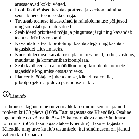
arusaadavad kokkuvõtted.
Loob faktipõhised kasutajaportreed ja -teekonnad ning
seostab need teenuse skeemiga.
Tuvastab teenuse kitsaskohad ja rahulolematuse põhjused
ning sõnastab parendusideed.
Seab ideed prioriteeti mõju ja pingutuse järgi ning kavandab
teenuse MVP-versiooni.
Kavandab ja testib prototüüpi kasutajatega ning kasutab
tagasisidet täiustamiseks.
Koostab teenuse käivitamise plaani: ressursid, rollid, vastutus,
muudatus- ja kommunikatsiooniplaan.
Seab kvaliteedi- ja ajamõõdikud ning korraldab andmete ja
tagasiside kogumise otsustamiseks.
Planeerib töötajate juhendamise, kliendimaterjalid,
pilootprojekti ja pideva parenduse tsükli.
Lisainfo
Tellimusest taganemine on võimalik kui sündmuseni on jäänud
rohkem kui 30 päeva (100% Tasu tagastatakse Kliendile). Osaline
taganemine on võimalik 29 – 15 kalendripäeva enne Sündmuse
toimumist (50% Tasu tagastatakse Kliendile). Tasu ei tagastata
Kliendile ning arve kuulub tasumisele, kui sündmuseni on jäänud
vähem kui 15 päeva.