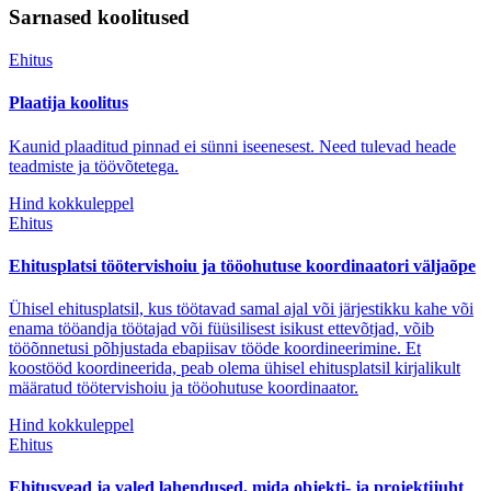
Sarnased koolitused
Ehitus
Plaatija koolitus
Kaunid plaaditud pinnad ei sünni iseenesest. Need tulevad heade
teadmiste ja töövõtetega.
Hind kokkuleppel
Ehitus
Ehitusplatsi töötervishoiu ja tööohutuse koordinaatori väljaõpe
Ühisel ehitusplatsil, kus töötavad samal ajal või järjestikku kahe või
enama tööandja töötajad või füüsilisest isikust ettevõtjad, võib
tööõnnetusi põhjustada ebapiisav tööde koordineerimine. Et
koostööd koordineerida, peab olema ühisel ehitusplatsil kirjalikult
määratud töötervishoiu ja tööohutuse koordinaator.
Hind kokkuleppel
Ehitus
Ehitusvead ja valed lahendused, mida objekti- ja projektijuht