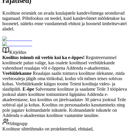
rajatised)
Koolituse eesmärk on avada kuulajatele kandevõimega seonduvad
tagamaad. Põhifookus on teedel, kuid kandevõimet mõõdetakse ka
hoonetel, näiteks enne vundamendi ehitust ja hooneid ümbritsevatel
aladel.
Kirjeldus
Koolitus toimub nii veebis kui ka e-õppes!
Registreerumisel
koolitusele palun valige, kas osalete koolitusel veebiülekande
vahendusel reaalajas või e-õppena Addenda e-akadeemias.
Veebiülekanne
Reaalajas saalis toimuva koolituse ülekanne, mida
veebiosaleja jälgib oma töökohal, kodus või mõnes teises sobivas
kohas. Veebiülekande käigus toome Teieni koolitaja video- ja
slaidipildi.
E-õpe
Salvestame koolituse ja saadame Teile 3 tööpäeva
jooksul alates koolituse toimumisest ligipääsu Addenda e-
akadeemiasse, kus koolitus on järelvaadatav 30 päeva jooksul Teile
sobival ajal ja kohas. Koolitus on personaalseks kasutamiseks ning
pole jagatav kolmandatele isikutele. Kolmandatele isikutele on
Addenda e-akadeemias koolituse vaatamine tasuline.
Sihtgrupp
Koolituse sihtrühmaks on projekteerijad, ehitajad,