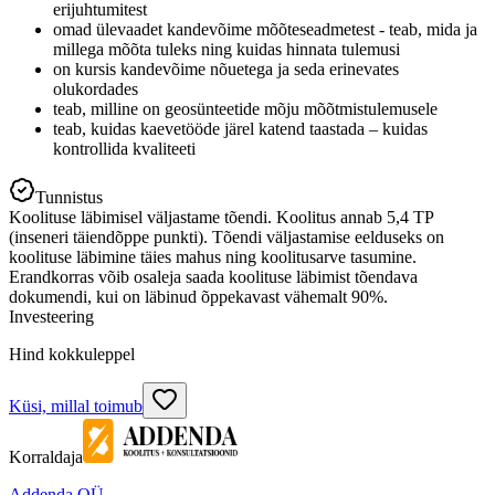
erijuhtumitest
omad ülevaadet kandevõime mõõteseadmetest - teab, mida ja
millega mõõta tuleks ning kuidas hinnata tulemusi
on kursis kandevõime nõuetega ja seda erinevates
olukordades
teab, milline on geosünteetide mõju mõõtmistulemusele
teab, kuidas kaevetööde järel katend taastada – kuidas
kontrollida kvaliteeti
Tunnistus
Koolituse läbimisel väljastame tõendi. Koolitus annab 5,4 TP
(inseneri täiendõppe punkti). Tõendi väljastamise eelduseks on
koolituse läbimine täies mahus ning koolitusarve tasumine.
Erandkorras võib osaleja saada koolituse läbimist tõendava
dokumendi, kui on läbinud õppekavast vähemalt 90%.
Investeering
Hind kokkuleppel
Küsi, millal toimub
Korraldaja
Addenda OÜ