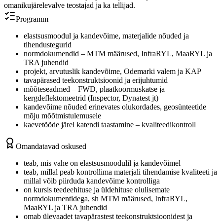
omanikujärelevalve teostajad ja ka tellijad.
Programm
elastsusmoodul ja kandevõime, materjalide nõuded ja
tihendustegurid
normdokumendid – MTM määrused, InfraRYL, MaaRYL ja
TRA juhendid
projekt, arvutuslik kandevõime, Odemarki valem ja KAP
tavapärased teekonstruktsioonid ja erijuhtumid
mõõteseadmed – FWD, plaatkoormuskatse ja
kergdeflektomeetrid (Inspector, Dynatest jt)
kandevõime nõuded erinevates olukordades, geosünteetide
mõju mõõtmistulemusele
kaevetööde järel katendi taastamine – kvaliteedikontroll
Omandatavad oskused
teab, mis vahe on elastsusmoodulil ja kandevõimel
teab, millal peab kontrollima materjali tihendamise kvaliteeti ja
millal võib piirduda kandevõime kontrolliga
on kursis teedeehituse ja üldehituse olulisemate
normdokumentidega, sh MTM määrused, InfraRYL,
MaaRYL ja TRA juhendid
omab ülevaadet tavapärastest teekonstruktsioonidest ja