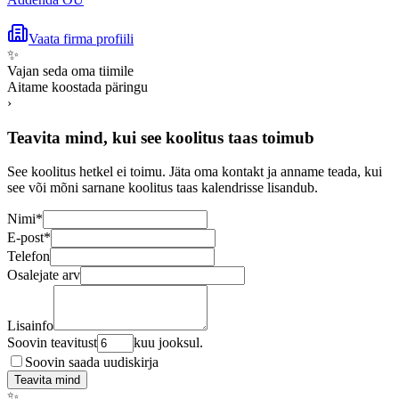
Vaata firma profiili
✨
Vajan seda oma tiimile
Aitame koostada päringu
›
Teavita mind, kui see koolitus taas toimub
See koolitus hetkel ei toimu. Jäta oma kontakt ja anname teada, kui
see või mõni sarnane koolitus taas kalendrisse lisandub.
Nimi
*
E-post
*
Telefon
Osalejate arv
Lisainfo
Soovin teavitust
kuu jooksul.
Soovin saada uudiskirja
Teavita mind
✨