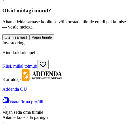
Otsid midagi muud?
Aitame leida sarnase koolituse või koostada tiimile eraldi pakkumise
— vestle meiega.
Otsin sarnast
Vajan tiimile
Investeering
Hind kokkuleppel
Küsi, millal toimub
Korraldaja
Addenda OÜ
Vaata firma profiili
✨
Vajan seda oma tiimile
Aitame koostada päringu
›