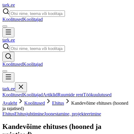
tark
.
ee
Koolitused
Koolitajad
tark
.
ee
Koolitused
Koolitajad
tark
.
ee
Koolitused
Koolitajad
Artiklid
Ruumide rent
Töökuulutused
Avaleht
Koolitused
Ehitus
Kandevõime ehituses (hooned
ja rajatised)
Ehitus
Ehitusjuhtimine
Joonestamine, projekteerimine
Kandevõime ehituses (hooned ja