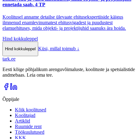
ennetada saab. 4 TP
Koolitusel anname detailse ülevaate ehitusekspertiiside käigus
ilmnenud enamlevinumatest ehitusvigadest ja puudustest
elamuehituses, mida objekti- ja projektijuhid saanuks ära hoida.
Hind kokkuleppel
Küsi, millal toimub
↓
Hind kokkuleppel
tark
.
ee
Eesti kõige põhjalikum arenguvõimaluste, koolituste ja spetsialistide
andmebaas. Leia oma tee.
Õppijale
Kõik koolitused
Koolitajad
Artiklid
Ruumide rent
Töökuulutused
KKK