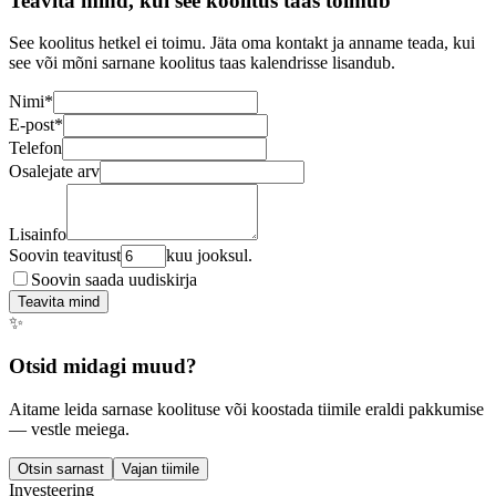
Teavita mind, kui see koolitus taas toimub
See koolitus hetkel ei toimu. Jäta oma kontakt ja anname teada, kui
see või mõni sarnane koolitus taas kalendrisse lisandub.
Nimi
*
E-post
*
Telefon
Osalejate arv
Lisainfo
Soovin teavitust
kuu jooksul.
Soovin saada uudiskirja
Teavita mind
✨
Otsid midagi muud?
Aitame leida sarnase koolituse või koostada tiimile eraldi pakkumise
— vestle meiega.
Otsin sarnast
Vajan tiimile
Investeering