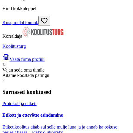
Hind kokkuleppel
Küsi, millal toimub
Korraldaja
Koolitusturg
Vaata firma profiili
✨
Vajan seda oma tiimile
Aitame koostada päringu
›
Sarnased koolitused
Protokoll ja etikett
Etikett ja ettevõtte esindamine
Etiketikoolitus aitab sul selle mulje luua ja ja annab ka oskuse
päriselt kaasa – igaks olukorraks.