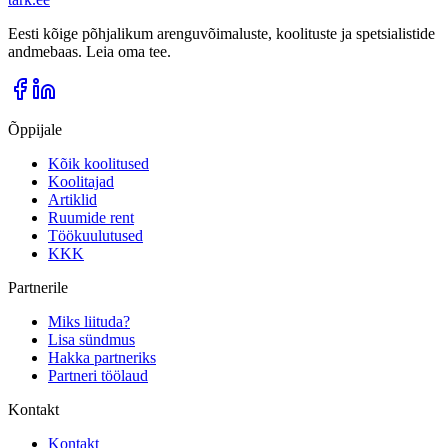
Eesti kõige põhjalikum arenguvõimaluste, koolituste ja spetsialistide
andmebaas. Leia oma tee.
Õppijale
Kõik koolitused
Koolitajad
Artiklid
Ruumide rent
Töökuulutused
KKK
Partnerile
Miks liituda?
Lisa sündmus
Hakka partneriks
Partneri töölaud
Kontakt
Kontakt