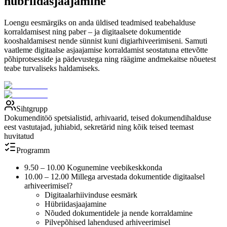
hübriidasjaajamine
Loengu eesmärgiks on anda üldised teadmised teabehalduse
korraldamisest ning paber – ja digitaalsete dokumentide
kooshaldamisest nende sünnist kuni digiarhiveerimiseni. Samuti
vaatleme digitaalse asjaajamise korraldamist seostatuna ettevõtte
põhiprotsesside ja pädevustega ning räägime andmekaitse nõuetest
teabe turvaliseks haldamiseks.
Sihtgrupp
Dokumenditöö spetsialistid, arhivaarid, teised dokumendihalduse
eest vastutajad, juhiabid, sekretärid ning kõik teised teemast
huvitatud
Programm
9.50 – 10.00 Kogunemine veebikeskkonda
10.00 – 12.00 Millega arvestada dokumentide digitaalsel
arhiveerimisel?
Digitaalarhiivinduse eesmärk
Hübriidasjaajamine
Nõuded dokumentidele ja nende korraldamine
Pilvepõhised lahendused arhiveerimisel