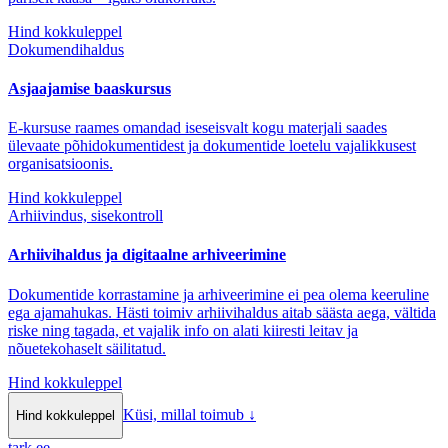
Hind kokkuleppel
Dokumendihaldus
Asjaajamise baaskursus
E-kursuse raames omandad iseseisvalt kogu materjali saades
ülevaate põhidokumentidest ja dokumentide loetelu vajalikkusest
organisatsioonis.
Hind kokkuleppel
Arhiivindus, sisekontroll
Arhiivihaldus ja digitaalne arhiveerimine
Dokumentide korrastamine ja arhiveerimine ei pea olema keeruline
ega ajamahukas. Hästi toimiv arhiivihaldus aitab säästa aega, vältida
riske ning tagada, et vajalik info on alati kiiresti leitav ja
nõuetekohaselt säilitatud.
Hind kokkuleppel
Küsi, millal toimub
↓
Hind kokkuleppel
tark
.
ee