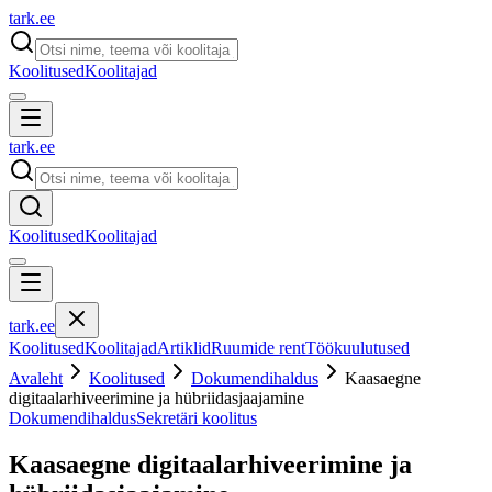
tark
.
ee
Koolitused
Koolitajad
tark
.
ee
Koolitused
Koolitajad
tark
.
ee
Koolitused
Koolitajad
Artiklid
Ruumide rent
Töökuulutused
Avaleht
Koolitused
Dokumendihaldus
Kaasaegne
digitaalarhiveerimine ja hübriidasjaajamine
Dokumendihaldus
Sekretäri koolitus
Kaasaegne digitaalarhiveerimine ja