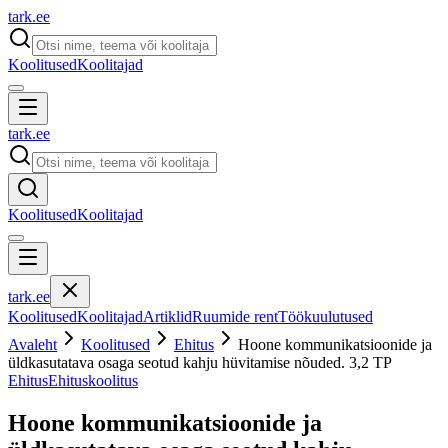
tark
.
ee
Koolitused
Koolitajad
tark
.
ee
Koolitused
Koolitajad
tark
.
ee
Koolitused
Koolitajad
Artiklid
Ruumide rent
Töökuulutused
Avaleht
Koolitused
Ehitus
Hoone kommunikatsioonide ja
üldkasutatava osaga seotud kahju hüvitamise nõuded. 3,2 TP
Ehitus
Ehituskoolitus
Hoone kommunikatsioonide ja