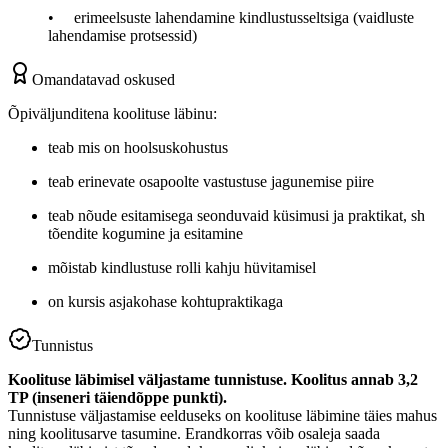
• erimeelsuste lahendamine kindlustusseltsiga (vaidluste
lahendamise protsessid)
Omandatavad oskused
Õpiväljunditena koolituse läbinu:
teab mis on hoolsuskohustus
teab erinevate osapoolte vastustuse jagunemise piire
teab nõude esitamisega seonduvaid küsimusi ja praktikat, sh
tõendite kogumine ja esitamine
mõistab kindlustuse rolli kahju hüvitamisel
on kursis asjakohase kohtupraktikaga
Tunnistus
Koolituse läbimisel väljastame tunnistuse. Koolitus annab 3,2
TP (inseneri täiendõppe punkti).
Tunnistuse väljastamise eelduseks on koolituse läbimine täies mahus
ning koolitusarve tasumine. Erandkorras võib osaleja saada