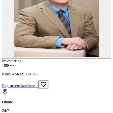
Investeering
189
€
+km
Koos KM-ga:
234,36
€
Registreeru koolitusele
Online
24/7