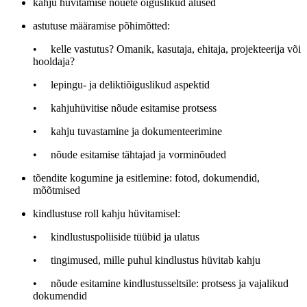
kahju hüvitamise nõuete õiguslikud alused
astutuse määramise põhimõtted:
• kelle vastutus? Omanik, kasutaja, ehitaja, projekteerija või
hooldaja?
• lepingu- ja deliktiõiguslikud aspektid
• kahjuhüvitise nõude esitamise protsess
• kahju tuvastamine ja dokumenteerimine
• nõude esitamise tähtajad ja vorminõuded
tõendite kogumine ja esitlemine: fotod, dokumendid,
mõõtmised
kindlustuse roll kahju hüvitamisel:
• kindlustuspoliiside tüübid ja ulatus
• tingimused, mille puhul kindlustus hüvitab kahju
• nõude esitamine kindlustusseltsile: protsess ja vajalikud
dokumendid