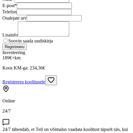
E-post
*
Telefon
Osalejate arv
Lisainfo
Soovin saada uudiskirja
Registreeru
Investeering
189
€
+km
Koos KM-ga:
234,36
€
Registreeru koolitusele
Online
24/7
24/7 tähendab, et Teil on võimalus vaadata koolitust täpselt siis, kui