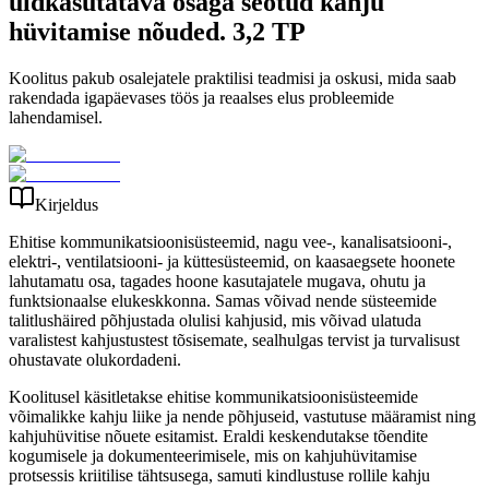
üldkasutatava osaga seotud kahju
hüvitamise nõuded. 3,2 TP
Koolitus pakub osalejatele praktilisi teadmisi ja oskusi, mida saab
rakendada igapäevases töös ja reaalses elus probleemide
lahendamisel.
Kirjeldus
Ehitise kommunikatsioonisüsteemid, nagu vee-, kanalisatsiooni-,
elektri-, ventilatsiooni- ja küttesüsteemid, on kaasaegsete hoonete
lahutamatu osa, tagades hoone kasutajatele mugava, ohutu ja
funktsionaalse elukeskkonna. Samas võivad nende süsteemide
talitlushäired põhjustada olulisi kahjusid, mis võivad ulatuda
varalistest kahjustustest tõsisemate, sealhulgas tervist ja turvalisust
ohustavate olukordadeni.
Koolitusel käsitletakse ehitise kommunikatsioonisüsteemide
võimalikke kahju liike ja nende põhjuseid, vastutuse määramist ning
kahjuhüvitise nõuete esitamist. Eraldi keskendutakse tõendite
kogumisele ja dokumenteerimisele, mis on kahjuhüvitamise
protsessis kriitilise tähtsusega, samuti kindlustuse rollile kahju