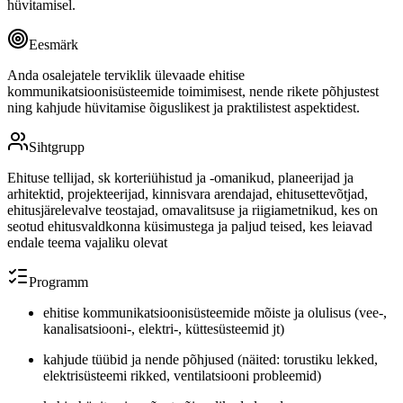
hüvitamisel.
Eesmärk
Anda osalejatele terviklik ülevaade ehitise
kommunikatsioonisüsteemide toimimisest, nende rikete põhjustest
ning kahjude hüvitamise õiguslikest ja praktilistest aspektidest.
Sihtgrupp
Ehituse tellijad, sk korteriühistud ja -omanikud, planeerijad ja
arhitektid, projekteerijad, kinnisvara arendajad, ehitusettevõtjad,
ehitusjärelevalve teostajad, omavalitsuse ja riigiametnikud, kes on
seotud ehitusvaldkonna küsimustega ja paljud teised, kes leiavad
endale teema vajaliku olevat
Programm
ehitise kommunikatsioonisüsteemide mõiste ja olulisus (vee-,
kanalisatsiooni-, elektri-, küttesüsteemid jt)
kahjude tüübid ja nende põhjused (näited: torustiku lekked,
elektrisüsteemi rikked, ventilatsiooni probleemid)