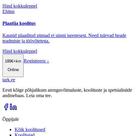
Hind kokkuleppel
Ehitus
Plaatija koolitus
Kaunid plaaditud pinnad ei sünni iseenesest. Need tulevad heade
teadmiste ja töövõtetega.
Hind kokkuleppel
Registreeru
↓
189
€
+km
Online
tark
.
ee
Eesti kõige põhjalikum arenguvõimaluste, koolituste ja spetsialistide
andmebaas. Leia oma tee.
Õppijale
Kõik koolitused
Koolitajad