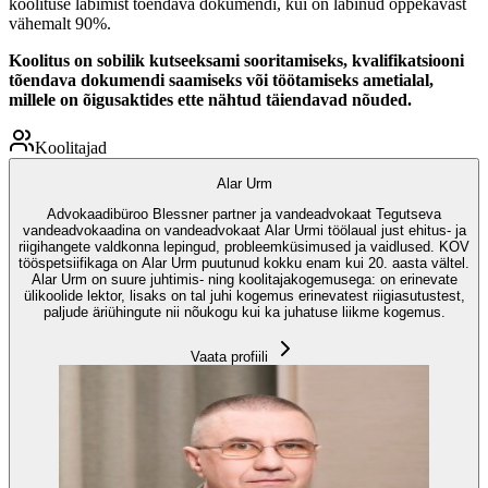
koolituse läbimist tõendava dokumendi, kui on läbinud õppekavast
vähemalt 90%.
Koolitus on sobilik kutseeksami sooritamiseks, kvalifikatsiooni
tõendava dokumendi saamiseks või töötamiseks ametialal,
millele on õigusaktides ette nähtud täiendavad nõuded.
Koolitajad
Alar Urm
Advokaadibüroo Blessner partner ja vandeadvokaat Tegutseva
vandeadvokaadina on vandeadvokaat Alar Urmi töölaual just ehitus- ja
riigihangete valdkonna lepingud, probleemküsimused ja vaidlused. KOV
tööspetsiifikaga on Alar Urm puutunud kokku enam kui 20. aasta vältel.
Alar Urm on suure juhtimis- ning koolitajakogemusega: on erinevate
ülikoolide lektor, lisaks on tal juhi kogemus erinevatest riigiasutustest,
paljude äriühingute nii nõukogu kui ka juhatuse liikme kogemus.
Vaata profiili