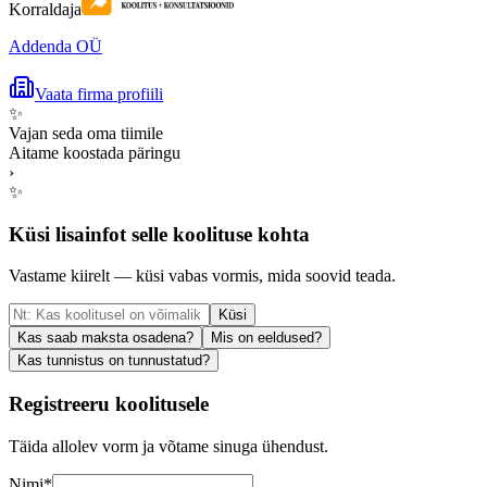
Korraldaja
Addenda OÜ
Vaata firma profiili
✨
Vajan seda oma tiimile
Aitame koostada päringu
›
✨
Küsi lisainfot selle koolituse kohta
Vastame kiirelt — küsi vabas vormis, mida soovid teada.
Küsi
Kas saab maksta osadena?
Mis on eeldused?
Kas tunnistus on tunnustatud?
Registreeru koolitusele
Täida allolev vorm ja võtame sinuga ühendust.
Nimi
*