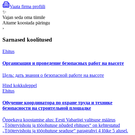
Vaata firma profiili
✨
Vajan seda oma tiimile
Aitame koostada päringu
›
Sarnased koolitused
Ehitus
Организация и проведение безопасных работ на высоте
Цель: дать знания о безопасной работе на высоте
Hind kokkuleppel
Ehitus
Обучение координатора по охране труда и технике
безопасности на строительной площадке
Õppekava koostamise alus: Eesti Vabariigi valitsuse määrus
„Töötervishoiu ja tööohutuse nõuded ehituses“ on kehtestatud
„Töötervishoiu ja tööohutuse seaduse“ paragrahvi 4 lõike 5 alusel.