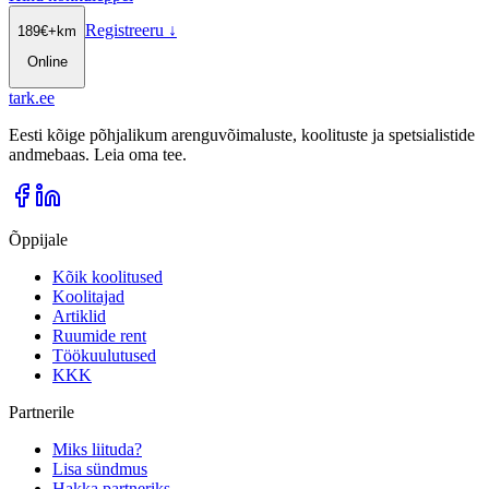
Registreeru
↓
189
€
+km
Online
tark
.
ee
Eesti kõige põhjalikum arenguvõimaluste, koolituste ja spetsialistide
andmebaas. Leia oma tee.
Õppijale
Kõik koolitused
Koolitajad
Artiklid
Ruumide rent
Töökuulutused
KKK
Partnerile
Miks liituda?
Lisa sündmus
Hakka partneriks