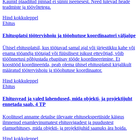
Kaunid plaaditud pinnad ei sünni iseenesest. Need tulevad heade
teadmiste ja töövõtetega.
Hind kokkuleppel
Ehitus
Ehitusplatsi töötervishoiu ja tööohutuse koordinaatori väljaõpe
Ühisel ehitusplatsil, kus töötavad samal ajal või järjestikku kahe või
enama tööandja töötajad või füüsilisest isikust ettevõtjad, võib
tööõnnetusi põhjustada ebapiisav tööde koordineerimine. Et
koostööd koordineerida, peab olema ühisel ehitusplatsil kirjalikult
määratud töötervishoiu ja tööohutuse koordinaator.
Hind kokkuleppel
Ehitus
Ehitusvead ja valed lahendused, mida objekti- ja projektijuht
ennetada saab. 4 TP
Koolitusel anname detailse ülevaate ehitusekspertiiside käigus
ilmnenud enamlevinumatest ehitusvigadest ja puudustest
elamuehituses, mida objekti- ja projektijuhid saanuks ära hoida.
Hind kokkuleppel