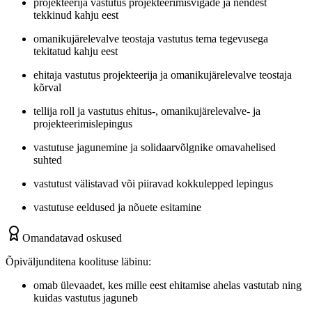
projekteerija vastutus projekteerimisvigade ja nendest
tekkinud kahju eest
omanikujärelevalve teostaja vastutus tema tegevusega
tekitatud kahju eest
ehitaja vastutus projekteerija ja omanikujärelevalve teostaja
kõrval
tellija roll ja vastutus ehitus-, omanikujärelevalve- ja
projekteerimislepingus
vastutuse jagunemine ja solidaarvõlgnike omavahelised
suhted
vastutust välistavad või piiravad kokkulepped lepingus
vastutuse eeldused ja nõuete esitamine
Omandatavad oskused
Õpiväljunditena koolituse läbinu:
omab ülevaadet, kes mille eest ehitamise ahelas vastutab ning
kuidas vastutus jaguneb