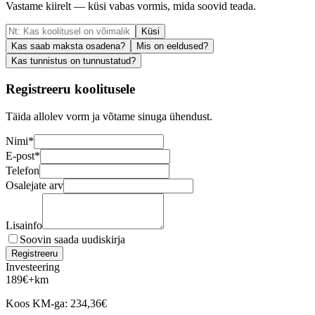
Vastame kiirelt — küsi vabas vormis, mida soovid teada.
Küsi
Kas saab maksta osadena?
Mis on eeldused?
Kas tunnistus on tunnustatud?
Registreeru koolitusele
Täida allolev vorm ja võtame sinuga ühendust.
Nimi
*
E-post
*
Telefon
Osalejate arv
Lisainfo
Soovin saada uudiskirja
Registreeru
Investeering
189
€
+km
Koos KM-ga:
234,36
€