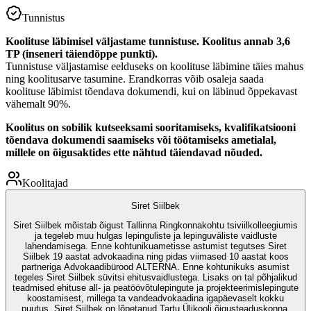
Tunnistus
Koolituse läbimisel väljastame tunnistuse. Koolitus annab 3,6
TP (inseneri täiendõppe punkti).
Tunnistuse väljastamise eelduseks on koolituse läbimine täies mahus
ning koolitusarve tasumine. Erandkorras võib osaleja saada
koolituse läbimist tõendava dokumendi, kui on läbinud õppekavast
vähemalt 90%.
Koolitus on sobilik kutseeksami sooritamiseks, kvalifikatsiooni
tõendava dokumendi saamiseks või töötamiseks ametialal,
millele on õigusaktides ette nähtud täiendavad nõuded.
Koolitajad
Siret Siilbek
Siret Siilbek mõistab õigust Tallinna Ringkonnakohtu tsiviilkolleegiumis
ja tegeleb muu hulgas lepinguliste ja lepinguväliste vaidluste
lahendamisega. Enne kohtunikuametisse astumist tegutses Siret
Siilbek 19 aastat advokaadina ning pidas viimased 10 aastat koos
partneriga Advokaadibürood ALTERNA. Enne kohtunikuks asumist
tegeles Siret Siilbek süvitsi ehitusvaidlustega. Lisaks on tal põhjalikud
teadmised ehituse all- ja peatöövõtulepingute ja projekteerimislepingute
koostamisest, millega ta vandeadvokaadina igapäevaselt kokku
puutus. Siret Siilbek on lõpetanud Tartu Ülikooli õigusteaduskonna.