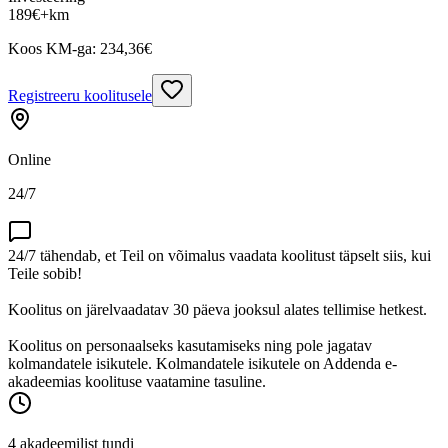
189
€
+km
Koos KM-ga:
234,36
€
Registreeru koolitusele
Online
24/7
24/7 tähendab, et Teil on võimalus vaadata koolitust täpselt siis, kui
Teile sobib!
Koolitus on järelvaadatav 30 päeva jooksul alates tellimise hetkest.
Koolitus on personaalseks kasutamiseks ning pole jagatav
kolmandatele isikutele. Kolmandatele isikutele on Addenda e-
akadeemias koolituse vaatamine tasuline.
4 akadeemilist tundi