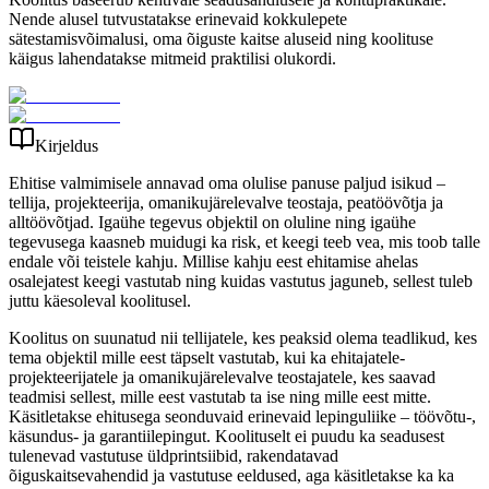
Nende alusel tutvustatakse erinevaid kokkulepete
sätestamisvõimalusi, oma õiguste kaitse aluseid ning koolituse
käigus lahendatakse mitmeid praktilisi olukordi.
Kirjeldus
Ehitise valmimisele annavad oma olulise panuse paljud isikud –
tellija, projekteerija, omanikujärelevalve teostaja, peatöövõtja ja
alltöövõtjad. Igaühe tegevus objektil on oluline ning igaühe
tegevusega kaasneb muidugi ka risk, et keegi teeb vea, mis toob talle
endale või teistele kahju. Millise kahju eest ehitamise ahelas
osalejatest keegi vastutab ning kuidas vastutus jaguneb, sellest tuleb
juttu käesoleval koolitusel.
Koolitus on suunatud nii tellijatele, kes peaksid olema teadlikud, kes
tema objektil mille eest täpselt vastutab, kui ka ehitajatele-
projekteerijatele ja omanikujärelevalve teostajatele, kes saavad
teadmisi sellest, mille eest vastutab ta ise ning mille eest mitte.
Käsitletakse ehitusega seonduvaid erinevaid lepinguliike – töövõtu-,
käsundus- ja garantiilepingut. Koolituselt ei puudu ka seadusest
tulenevad vastutuse üldprintsiibid, rakendatavad
õiguskaitsevahendid ja vastutuse eeldused, aga käsitletakse ka ka