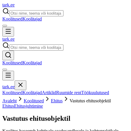
tark
.
ee
Koolitused
Koolitajad
tark
.
ee
Koolitused
Koolitajad
tark
.
ee
Koolitused
Koolitajad
Artiklid
Ruumide rent
Töökuulutused
Avaleht
Koolitused
Ehitus
Vastutus ehitusobjektil
Ehitus
Ehitusjuhtimine
Vastutus ehitusobjektil
Koolitus baseerub kehtivale seadusandlusele ja kohtupraktikale.