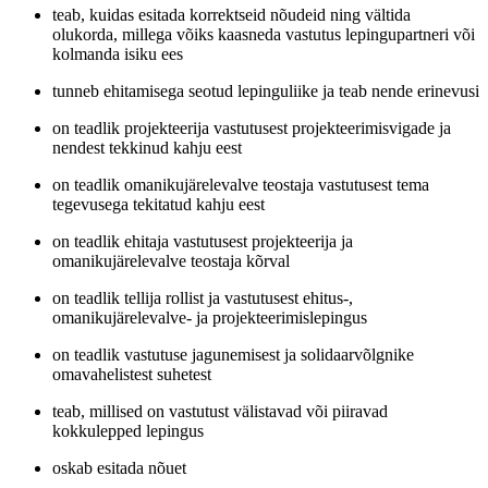
teab, kuidas esitada korrektseid nõudeid ning vältida
olukorda, millega võiks kaasneda vastutus lepingupartneri või
kolmanda isiku ees
tunneb ehitamisega seotud lepinguliike ja teab nende erinevusi
on teadlik projekteerija vastutusest projekteerimisvigade ja
nendest tekkinud kahju eest
on teadlik omanikujärelevalve teostaja vastutusest tema
tegevusega tekitatud kahju eest
on teadlik ehitaja vastutusest projekteerija ja
omanikujärelevalve teostaja kõrval
on teadlik tellija rollist ja vastutusest ehitus-,
omanikujärelevalve- ja projekteerimislepingus
on teadlik vastutuse jagunemisest ja solidaarvõlgnike
omavahelistest suhetest
teab, millised on vastutust välistavad või piiravad
kokkulepped lepingus
oskab esitada nõuet