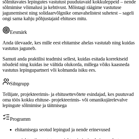
sõlmitavates lepingutes vastutust puudutavaid kokkuleppeid – nende
sõlmimise võimalusi ja kehtivust. Mõistagi räägime vastutuse
jagunemisest ning solidaarvõlgnike omavahelistest suhetest – sageli
ongi sama kahju põhjustajaid ehituses mitu.
Eesmärk
Anda ülevaade, kes mille eest ehitamise ahelas vastutab ning kuidas
vastutus jaguneb.
Samuti anda praktilisi teadmisi sellest, kuidas esitada korrektseid
nõudeid ning kuidas ise vältida olukorda, millega võiks kaasneda
vastutus lepingupartneri või kolmanda isiku ees.
Sihtgrupp
Tellijate, projekteerimis- ja ehitusettevõtete esindajad, kes puutuvad
oma töös kokku ehituse- projekteerimis- või omanikujärelevalve
lepingute sõlmimise ja täitmisega
Programm
ehitamisega seotud lepingud ja nende erinevused