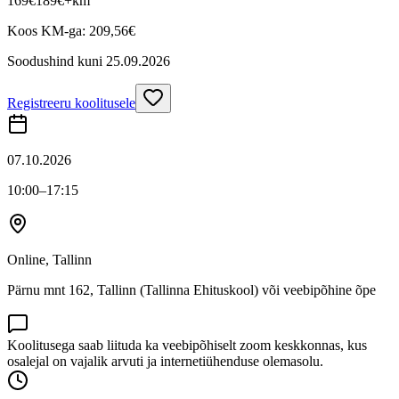
169
€
189
€
+km
Koos KM-ga:
209,56
€
Soodushind kuni
25.09.2026
Registreeru koolitusele
07.10.2026
10:00
–17:15
Online, Tallinn
Pärnu mnt 162, Tallinn (Tallinna Ehituskool) või veebipõhine õpe
Koolitusega saab liituda ka veebipõhiselt zoom keskkonnas, kus
osalejal on vajalik arvuti ja internetiühenduse olemasolu.