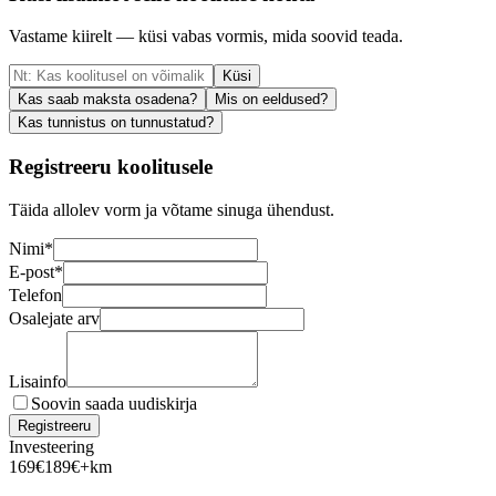
Vastame kiirelt — küsi vabas vormis, mida soovid teada.
Küsi
Kas saab maksta osadena?
Mis on eeldused?
Kas tunnistus on tunnustatud?
Registreeru koolitusele
Täida allolev vorm ja võtame sinuga ühendust.
Nimi
*
E-post
*
Telefon
Osalejate arv
Lisainfo
Soovin saada uudiskirja
Registreeru
Investeering
169
€
189
€
+km