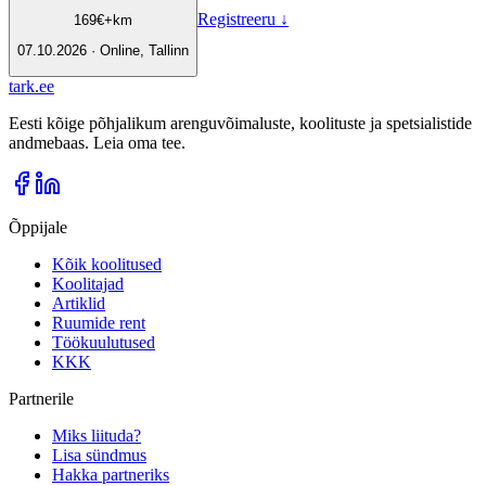
Registreeru
↓
169
€
+km
07.10.2026 · Online, Tallinn
tark
.
ee
Eesti kõige põhjalikum arenguvõimaluste, koolituste ja spetsialistide
andmebaas. Leia oma tee.
Õppijale
Kõik koolitused
Koolitajad
Artiklid
Ruumide rent
Töökuulutused
KKK
Partnerile
Miks liituda?
Lisa sündmus
Hakka partneriks