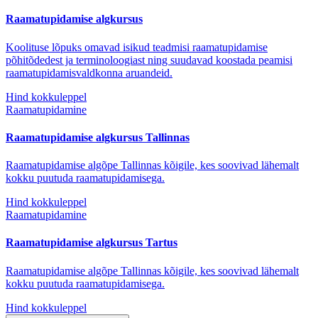
Raamatupidamise algkursus
Koolituse lõpuks omavad isikud teadmisi raamatupidamise
põhitõdedest ja terminoloogiast ning suudavad koostada peamisi
raamatupidamisvaldkonna aruandeid.
Hind kokkuleppel
Raamatupidamine
Raamatupidamise algkursus Tallinnas
Raamatupidamise algõpe Tallinnas kõigile, kes soovivad lähemalt
kokku puutuda raamatupidamisega.
Hind kokkuleppel
Raamatupidamine
Raamatupidamise algkursus Tartus
Raamatupidamise algõpe Tallinnas kõigile, kes soovivad lähemalt
kokku puutuda raamatupidamisega.
Hind kokkuleppel