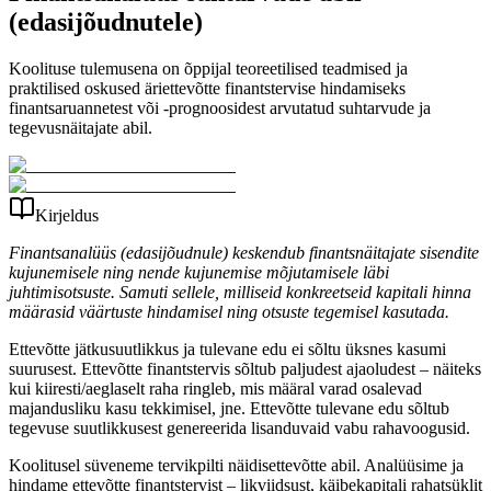
(edasijõudnutele)
Koolituse tulemusena on õppijal teoreetilised teadmised ja
praktilised oskused äriettevõtte finantstervise hindamiseks
finantsaruannetest või -prognoosidest arvutatud suhtarvude ja
tegevusnäitajate abil.
Kirjeldus
Finantsanalüüs (edasijõudnule) keskendub finantsnäitajate sisendite
kujunemisele ning nende kujunemise mõjutamisele läbi
juhtimisotsuste. Samuti sellele, milliseid konkreetseid kapitali hinna
määrasid väärtuste hindamisel ning otsuste tegemisel kasutada.
Ettevõtte jätkusuutlikkus ja tulevane edu ei sõltu üksnes kasumi
suurusest. Ettevõtte finantstervis sõltub paljudest ajaoludest – näiteks
kui kiiresti/aeglaselt raha ringleb, mis määral varad osalevad
majandusliku kasu tekkimisel, jne. Ettevõtte tulevane edu sõltub
tegevuse suutlikkusest genereerida lisanduvaid vabu rahavoogusid.
Koolitusel süveneme tervikpilti näidisettevõtte abil. Analüüsime ja
hindame ettevõtte finantstervist – likviidsust, käibekapitali rahatsüklit