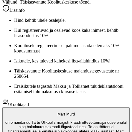
Väljund: Täiskasvanute Koolituskeskuse tõend.
Lisainfo
Hind kehtib ühele osalejale.
Kui registreeruvad ja osalevad koos kaks inimest, kehtib
lisasoodustus 10%.
Koolitusele registreerimisel palume tasuda ettemaks 10%
kogusummast
Isikutele, kes tulevad kahekesi lisa-allahindlus 10%!
Täiskasvanute Koolituskeskuse majandustegevusteate nr
258654.
Eraisikutele tagastab Maksu-ja Tolliamet tuludeklaratsiooni
esitamisel tulumaksu osa kursuse tasust
Koolitajad
Märt Murd
on omandanud Tartu Ülikoolis magistrikraadi ettevõttemajanduse erialal
ning bakalaureusekraadi õigusteaduses. Ta on töötanud
finantsarvestuse ja -analüüsi valdkonnas alates 2006. aastast. Märt