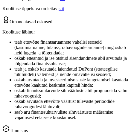
Koolituse õppekava on leitav
siit
Omandatavad oskused
Koolituse läbinu:
teab ettevõtte finantsaruannete vahelisi seoseid
(kasumiaruanne, bilanss, rahavoogude aruanne) ning oskab
neid lugeda ja tõlgendada;
oskab etteantud ja ise otsitud sisendandmete abil arvutada ja
tõlgendada finantssuhtarve;
teab ja oskab kasutada laiendatud DuPont (strateegilise
tulumudeli) valemeid ja nende omavahelisi seoseid;
oskab arvutada ja investeerimisotsuste langetamisel kasutada
ettevõtte kaalutud keskmist kapitali hinda;
oskab finantssuhtarvude sihtväärtuste abil prognoosida vabu
rahavoogusid;
oskab arvutada ettevõtte väärtust tulevaste perioodide
rahavoogudest lähtuvalt;
saab aru finantssuhtarvuliste sihtväärtuste määramise
vajadusest eelarvete koostamisel.
Tunnistus