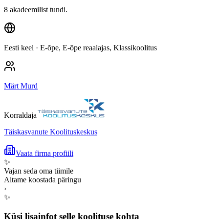
8 akadeemilist tundi.
Eesti keel
· E-õpe, E-õpe reaalajas, Klassikoolitus
Märt Murd
Korraldaja
Täiskasvanute Koolituskeskus
Vaata firma profiili
✨
Vajan seda oma tiimile
Aitame koostada päringu
›
✨
Küsi lisainfot selle koolituse kohta