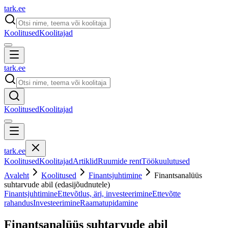
tark
.
ee
Koolitused
Koolitajad
tark
.
ee
Koolitused
Koolitajad
tark
.
ee
Koolitused
Koolitajad
Artiklid
Ruumide rent
Töökuulutused
Avaleht
Koolitused
Finantsjuhtimine
Finantsanalüüs
suhtarvude abil (edasijõudnutele)
Finantsjuhtimine
Ettevõtlus, äri, investeerimine
Ettevõtte
rahandus
Investeerimine
Raamatupidamine
Finantsanalüüs suhtarvude abil