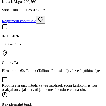
Koos KM-ga:
209,56
€
Soodushind kuni
25.09.2026
Registreeru koolitusele
07.10.2026
10:00
–17:15
Online, Tallinn
Pärnu mnt 162, Tallinn (Tallinna Ehituskool) või veebipõhine õpe
Koolitusega saab liituda ka veebipõhiselt zoom keskkonnas, kus
osalejal on vajalik arvuti ja internetiühenduse olemasolu.
8 akadeemilist tundi.