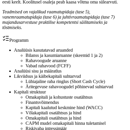
eesti keelt. Koolitusel osaleja peab kaasa võtma oma sülearvuti.
Teadmised on vajalikud raamatupidaja (tase 5),
vanemraamatupidaja (tase 6) ja juhtivraamatupidaja (tase 7)
majandusarvestuse praktilise kompetentsi säilitamiseks ja
tõstmiseks.
Programm
Analüüsis kasutatavad aruanded
Bilanss ja kasumiaruanne (skeemid 1 ja 2)
Rahavoogude aruanne
Vabad rahavood (FCFF)
Analüüsi sisu ja määratlus
Likviidsus ja käibekapitali suhtarvud
Lühiajaline raha ringlus (Short Cash Cycle)
Äritegevuse rahavoogudel põhinevad suhtarvud
Kapitali struktuur
Omakapitali ja kohustuste osatähtsus
Finantsvõimendus
Kapitali kaalutud keskmine hind (WACC)
Võlakapitali osatähtsus ja hind
Omakapitali osatähtsus ja hind
CAPM mudel omakapitali hinna tuletamisel
Riskivaba intressimäär