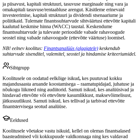
ja piisavust, kapitali struktuuri, tasuvuse marginaale ning vara ja
omakapitali tasuvuse/rentaabluse arengut. Käsitleme erinevaid
investeerimise, kapitali struktuuri ja dividendi stsenaariume ja
poliitikaid. Tulemate finantssuhtarvude sihtväärtusi ettevõtte kapitali
kaalutud keskmise hinna (WACC) taustal. Keskendume
finantssuhtarvude ja tulevaste perioodide vabade rahavoogude
seostel ning vabade rahavoogude (ettevõtte väärtuse) loomisel.
NB! eelnev koolitus:
Finantsanalüüs (algajatele)
keskendub
suhtarvude sisenditel, valemitel, seostel ja hindamise kriteeriumidel.
Sihtgrupp
Koolitusele on oodatud eelkõige isikud
,
kes puutuvad kokku
majandusaasta aruande koostamisega – raamatupidajad, juhatuse ja
nõukogu liikmed ning audiitorid. Samuti isikud, kes analüüsivad ja
hindavad ettevõtte või ettevõtete kasumlikkust, maksevõimelisust,
jätkusuutlikust. Samuti isikud, kes tellivad ja tarbivad ettevõtte
finantstervisega seotud analüüse.
Eeldused
Koolitusele võetakse vastu isikuid, kellel on olemas finantsalased
baasteadmised või kokkupuude valdkonnaga ning kes valdavad