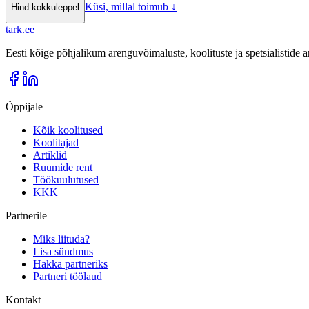
Küsi, millal toimub
↓
Hind kokkuleppel
tark
.
ee
Eesti kõige põhjalikum arenguvõimaluste, koolituste ja spetsialistide
Õppijale
Kõik koolitused
Koolitajad
Artiklid
Ruumide rent
Töökuulutused
KKK
Partnerile
Miks liituda?
Lisa sündmus
Hakka partneriks
Partneri töölaud
Kontakt