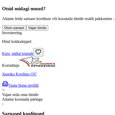
Otsid midagi muud?
Aitame leida sarnase koolituse või koostada tiimile eraldi pakkumise 
Otsin sarnast
Vajan tiimile
Investeering
Hind kokkuleppel
Küsi, millal toimub
Korraldaja
Juunika Koolitus OÜ
Vaata firma profiili
✨
Vajan seda oma tiimile
Aitame koostada päringu
›
Sarnased koolitused