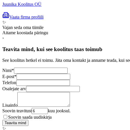
Juunika Koolitus OÜ
Vaata firma profiili
✨
Vajan seda oma tiimile
Aitame koostada päringu
›
Teavita mind, kui see koolitus taas toimub
See koolitus hetkel ei toimu. Jäta oma kontakt ja anname teada, kui se
Nimi
*
E-post
*
Telefon
Osalejate arv
Lisainfo
Soovin teavitust
kuu jooksul.
Soovin saada uudiskirja
Teavita mind
✨