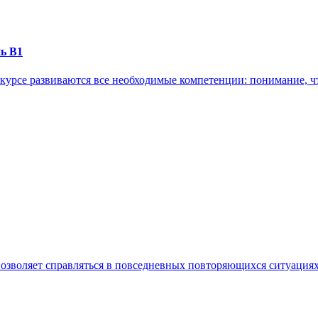
нь B1
 курсе развиваются все необходимые компетенции: понимание, чт
позволяет справляться в повседневных повторяющихся ситуациях