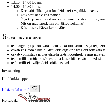
13.15 - 14.00 Lõuna
14.00 - 15.30 III osa
Keeleabi allikad ja oskus leida neist vajalikku teavet.
Uus eesti keele käsiraamat.
Õigekirja küsimused uues käsiraamatus, sh numbrite, sümb
Mis on muutunud, mis on jäänud kehtima?
Küsimused. Päeva kokkuvõte.
Omandatavad oskused
teab õigekirja ja sõnavara uuemaid kasutusvõimalusi ja reegleid
oskab kasutada allikaid, kust leida õigekirja reegleid sõnavara t
oskab vormistada ja üles ehitada tektsi loogiliselt ja arusaadaval
teab, milline mõju on sõnavaral ja lauseehitusel sõnumi edastam
teab, milliseid väljendeid sobib kasutada.
Investeering
Hind kokkuleppel
Küsi, millal toimub
Korraldaja