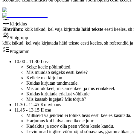
Kirjeldus
Sihtrühm:
kõik isikud, kel vaja kirjutada
häid tekste
eesti keeles, sh 
Sihtgrupp
kõik isikud, kel vaja kirjutada häid tekste eesti keeles, sh referendid ja
Programm
10.00 - 11.30 I osa
Selge keele põhimõtted.
Mis muudab selgeks eesti keele?
Kellele ma kirjutan.
Kuidas kirjutan tundmatule.
Mis on üldkeel, mis ametikeel ja mis erialakeel.
Kuidas kirjutada erialast võhikule.
Mis kaasab lugejat? Mis tõrjub?
11.30 - 11.45 Kohvipaus
11.45 - 13.15 II osa
Milliseid väljendeid ei tohiks heas eesti keeles kasutada.
Harjumus kui halva ametikeele juur.
Kadaklus ja soov olla peen võõra keele kaudu.
Levinumad inglise võõrmõjud sõnavaras, grammatikas ja 