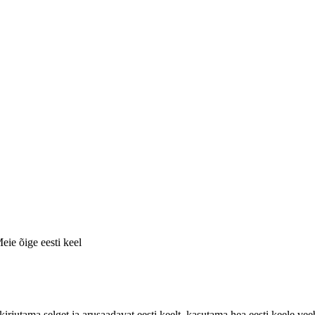
eie õige eesti keel
jutama selget ja arusaadavat eesti keelt, kasutama hea eesti keele veebi