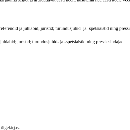
referendid ja juhiabid; juristid; turundusjuhid- ja -spetsiaistid ning press
 juhiabid; juristid; turundusjuhid- ja -spetsiaistid ning pressiesindajad.
õigekirjas.