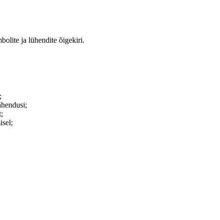
olite ja lühendite õigekiri.
;
ähendusi;
t;
isel;