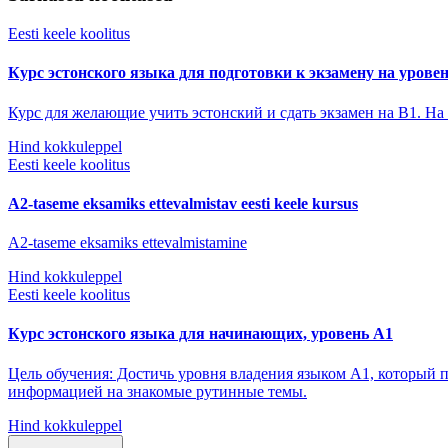
Eesti keele koolitus
Курс эстонского языка для подготовки к экзамену на урове
Курс для желающие учить эстонский и сдать экзамен на В1. На
Hind kokkuleppel
Eesti keele koolitus
A2-taseme eksamiks ettevalmistav eesti keele kursus
A2-taseme eksamiks ettevalmistamine
Hind kokkuleppel
Eesti keele koolitus
Курс эстонского языка для начинающих, уровень А1
Цель обучения: Достичь уровня владения языком A1, который 
информацией на знакомые рутинные темы.
Hind kokkuleppel