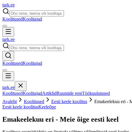
tark
.
ee
Koolitused
Koolitajad
tark
.
ee
Koolitused
Koolitajad
tark
.
ee
Koolitused
Koolitajad
Artiklid
Ruumide rent
Töökuulutused
Avaleht
Koolitused
Eesti keele koolitus
Emakeelekuu eri - M
Eesti keele koolitus
Keeleõpe
Emakeelekuu eri - Meie õige eesti keel
Koolituse eesmärkideks on õpetada vältima võõrmõjusid eesti keeles, kir