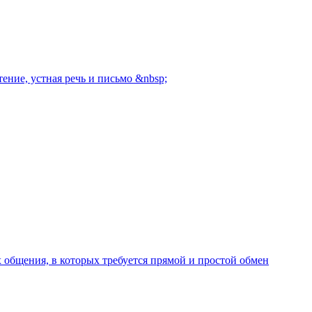
ение, устная речь и письмо &nbsp;
 общения, в которых требуется прямой и простой обмен