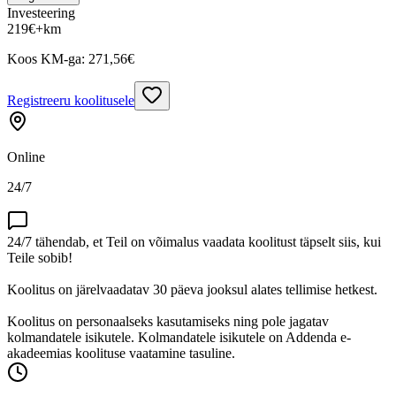
Investeering
219
€
+km
Koos KM-ga:
271,56
€
Registreeru koolitusele
Online
24/7
24/7 tähendab, et Teil on võimalus vaadata koolitust täpselt siis, kui
Teile sobib!
Koolitus on järelvaadatav 30 päeva jooksul alates tellimise hetkest.
Koolitus on personaalseks kasutamiseks ning pole jagatav
kolmandatele isikutele. Kolmandatele isikutele on Addenda e-
akadeemias koolituse vaatamine tasuline.