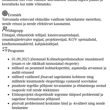
keeruliseks kui mitte võimatuks.
Eesmärk
Tutvustada erinevaid ehituslike vaidluste lahendamise menetlusi,
nende erisusi ja nende efektiivset kasutamist.
Sihtgrupp
Ehitajad, ehitustööde tellijad, kinnisvaraarendajad,
omanikujärelevalve tegijad, projekteerijad, KOV spetsialistid,
kindlustusmaaklerid, kahjukäsitlejad.
Programm
01.09.2023 jõustunud Kohtuekspertiisiseaduse muudatused
(enam ei ole riiklikult tunnustatud eksperte)
millised on peamised kohtuekspertiisi, asjatundja arvamuse ja
auditi erisused
millised vaidlused jõuavad sagedamini kohtusse ning
millistele küsimustele ekspertiisiga vastuseid soovitakse
puuduste tegelike põhjuste tuvastamine ja ehitamisega seotud
osapoole roll nende tekkimises
Ehitusprojekti ekspertiiside tegemise tüüpsed probleemid ja
sagedase formaalsuse põhjused
püsivalt probleemsed keskmine hind ja -kvaliteet ning nende
hindamine