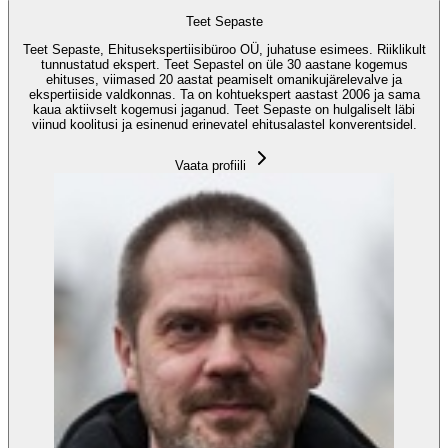
Teet Sepaste
Teet Sepaste, Ehitusekspertiisibüroo OÜ, juhatuse esimees. Riiklikult
tunnustatud ekspert. Teet Sepastel on üle 30 aastane kogemus
ehituses, viimased 20 aastat peamiselt omanikujärelevalve ja
ekspertiiside valdkonnas. Ta on kohtuekspert aastast 2006 ja sama
kaua aktiivselt kogemusi jaganud. Teet Sepaste on hulgaliselt läbi
viinud koolitusi ja esinenud erinevatel ehitusalastel konverentsidel.
Vaata profiili