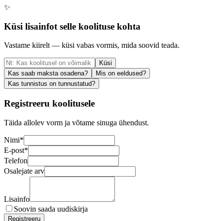
✨
Küsi lisainfot selle koolituse kohta
Vastame kiirelt — küsi vabas vormis, mida soovid teada.
Küsi
Kas saab maksta osadena?
Mis on eeldused?
Kas tunnistus on tunnustatud?
Registreeru koolitusele
Täida allolev vorm ja võtame sinuga ühendust.
Nimi
*
E-post
*
Telefon
Osalejate arv
Lisainfo
Soovin saada uudiskirja
Registreeru