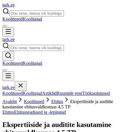
tark
.
ee
Koolitused
Koolitajad
tark
.
ee
Koolitused
Koolitajad
tark
.
ee
Koolitused
Koolitajad
Artiklid
Ruumide rent
Töökuulutused
Avaleht
Koolitused
Ehitus
Ekspertiiside ja auditite
kasutamine ehitusvaldkonnas 4,5 TP
Ehitus
Ehitusseadused ja -lepingud
Ekspertiiside ja auditite kasutamine