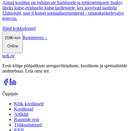
Antud koolitus on (nõutavale haridusele ja töökogemusele lisaks)
üheks kutse-eelduseks kutse taotlejatele, kes soovivad taotleda
Ehitusjuht, tase 6 kutset spetsialiseerumisega - omanikujärelevalve
tegevus.
Hind kokkuleppel
Registreeru
↓
219
€
+km
Online
tark
.
ee
Eesti kõige põhjalikum arenguvõimaluste, koolituste ja spetsialistide
andmebaas. Leia oma tee.
Õppijale
Kõik koolitused
Koolitajad
Artiklid
Ruumide rent
Töökuulutused
KKK