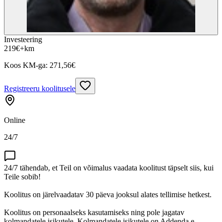
Investeering
219
€
+km
Koos KM-ga:
271,56
€
Registreeru koolitusele
Online
24/7
24/7 tähendab, et Teil on võimalus vaadata koolitust täpselt siis, kui
Teile sobib!
Koolitus on järelvaadatav 30 päeva jooksul alates tellimise hetkest.
Koolitus on personaalseks kasutamiseks ning pole jagatav
kolmandatele isikutele. Kolmandatele isikutele on Addenda e-