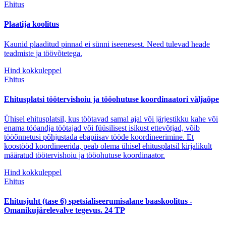
Ehitus
Plaatija koolitus
Kaunid plaaditud pinnad ei sünni iseenesest. Need tulevad heade
teadmiste ja töövõtetega.
Hind kokkuleppel
Ehitus
Ehitusplatsi töötervishoiu ja tööohutuse koordinaatori väljaõpe
Ühisel ehitusplatsil, kus töötavad samal ajal või järjestikku kahe või
enama tööandja töötajad või füüsilisest isikust ettevõtjad, võib
tööõnnetusi põhjustada ebapiisav tööde koordineerimine. Et
koostööd koordineerida, peab olema ühisel ehitusplatsil kirjalikult
määratud töötervishoiu ja tööohutuse koordinaator.
Hind kokkuleppel
Ehitus
Ehitusjuht (tase 6) spetsialiseerumisalane baaskoolitus -
Omanikujärelevalve tegevus. 24 TP