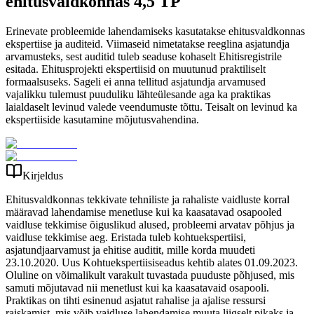
ehitusvaldkonnas 4,5 TP
Erinevate probleemide lahendamiseks kasutatakse ehitusvaldkonnas
ekspertiise ja auditeid. Viimaseid nimetatakse reeglina asjatundja
arvamusteks, sest auditid tuleb seaduse kohaselt Ehitisregistrile
esitada. Ehitusprojekti ekspertiisid on muutunud praktiliselt
formaalsuseks. Sageli ei anna tellitud asjatundja arvamused
vajalikku tulemust puuduliku lähteülesande aga ka praktikas
laialdaselt levinud valede veendumuste tõttu. Teisalt on levinud ka
ekspertiiside kasutamine mõjutusvahendina.
Kirjeldus
Ehitusvaldkonnas tekkivate tehniliste ja rahaliste vaidluste korral
määravad lahendamise menetluse kui ka kaasatavad osapooled
vaidluse tekkimise õiguslikud alused, probleemi arvatav põhjus ja
vaidluse tekkimise aeg. Eristada tuleb kohtuekspertiisi,
asjatundjaarvamust ja ehitise auditit, mille korda muudeti
23.10.2020. Uus Kohtuekspertiisiseadus kehtib alates 01.09.2023.
Oluline on võimalikult varakult tuvastada puuduste põhjused, mis
samuti mõjutavad nii menetlust kui ka kaasatavaid osapooli.
Praktikas on tihti esinenud asjatut rahalise ja ajalise ressursi
raiskamist, mis võib vaidluse lahendamise muuta liigselt pikaks ja