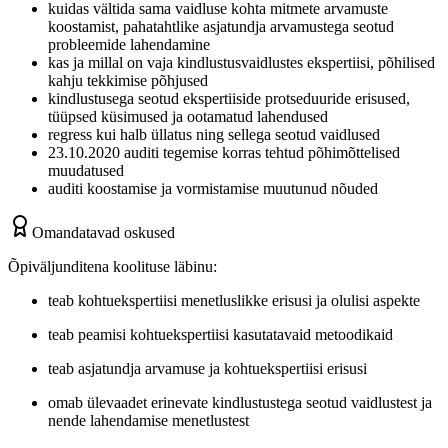
kuidas vältida sama vaidluse kohta mitmete arvamuste
koostamist, pahatahtlike asjatundja arvamustega seotud
probleemide lahendamine
kas ja millal on vaja kindlustusvaidlustes ekspertiisi, põhilised
kahju tekkimise põhjused
kindlustusega seotud ekspertiiside protseduuride erisused,
tüüpsed küsimused ja ootamatud lahendused
regress kui halb üllatus ning sellega seotud vaidlused
23.10.2020 auditi tegemise korras tehtud põhimõttelised
muudatused
auditi koostamise ja vormistamise muutunud nõuded
Omandatavad oskused
Õpiväljunditena koolituse läbinu:
teab kohtuekspertiisi menetluslikke erisusi ja olulisi aspekte
teab peamisi kohtuekspertiisi kasutatavaid metoodikaid
teab asjatundja arvamuse ja kohtuekspertiisi erisusi
omab ülevaadet erinevate kindlustustega seotud vaidlustest ja
nende lahendamise menetlustest