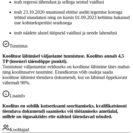
teab regressi tähendust ja sellega seotud vaidlusi
teab 23.10.2020 muutunud ehitise auditi tegemise korraga
tehtud muudatusi ning on kursis 01.09.2023 kehtima hakanud
uue kohtuekspertiisi seadusega
teab näidete alusel tüüpseid vaidlusi ja nende lahendusi
Tunnistus
Koolituse läbimisel väljastame tunnistuse. Koolitus annab 4,5
TP (inseneri täiendõppe punkti).
Tunnistuse väljastamise eelduseks on koolituse läbimine täies mahus
ning koolitusarve tasumine. Erandkorras võib osaleja saada
koolituse läbimist tõendava dokumendi, kui on läbinud õppekavast
vähemalt 90%.
Lisainfo
Koolitus on sobilik kutseeksami sooritamiseks, kvalifikatsiooni
tõendava dokumendi saamiseks või töötamiseks ametialal,
millele on õigusaktides ette nähtud täiendavad nõuded.
Koolitajad