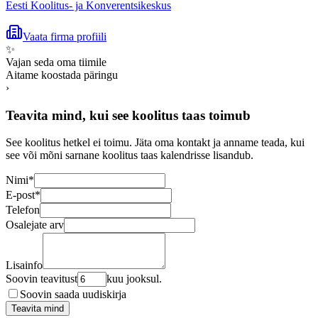
Eesti Koolitus- ja Konverentsikeskus
Vaata firma profiili
✨
Vajan seda oma tiimile
Aitame koostada päringu
›
Teavita mind, kui see koolitus taas toimub
See koolitus hetkel ei toimu. Jäta oma kontakt ja anname teada, kui
see või mõni sarnane koolitus taas kalendrisse lisandub.
Nimi
*
E-post
*
Telefon
Osalejate arv
Lisainfo
Soovin teavitust
kuu jooksul.
Soovin saada uudiskirja
Teavita mind