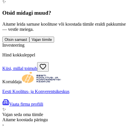
✨
Otsid midagi muud?
Aitame leida sarnase koolituse või koostada tiimile eraldi pakkumise
— vestle meiega.
Otsin sarnast
Vajan tiimile
Investeering
Hind kokkuleppel
Küsi, millal toimub
Korraldaja
Eesti Koolitus- ja Konverentsikeskus
Vaata firma profiili
✨
Vajan seda oma tiimile
Aitame koostada päringu
›