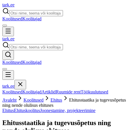
tark
.
ee
Koolitused
Koolitajad
tark
.
ee
Koolitused
Koolitajad
tark
.
ee
Koolitused
Koolitajad
Artiklid
Ruumide rent
Töökuulutused
Avaleht
Koolitused
Ehitus
Ehitusstaatika ja tugevusõpetus
ning nende olulisus ehituses
Ehitus
Ehituskoolitus
Joonestamine, projekteerimine
Ehitusstaatika ja tugevusõpetus ning