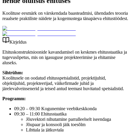
nende olulisus ehituses
Koolituse eesmärk on värskendada baasteadmisi, ühendades teooria
reaalsete praktiliste näidete ja kogemustega tänapäeva ehitustöödest.
Kirjeldus
Ehituskonstruktsioonide kavandamisel on keskmes ehitusstaatika ja
tugevusõpetus, mis on igasuguse projekteerimise ja ehitamise
aluseks.
Sihtrühm:
Koolitusele on oodatud ehitusspetsialistid, projektijuhid,
objektijuhid, projekteerijad, väikefirmade juhid ja
järelevalveinsenerid ja teised antud teemast huvitatud spetsialistid.
Programm:
09:20 – 09:30 Kogunemine veebikeskkonda
09:30 – 11:00 Ehitusstaatika
Jõuvektori nihutamine parralleelselt iseendaga
Jõupaar ja konsooli jäik toesõlm
Lihttala ja jätkuvtala