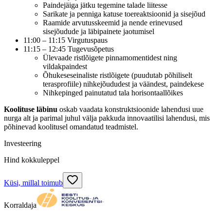
Paindejäiga jätku tegemine talade liitesse
Sarikate ja penniga katuse toereaktsioonid ja sisejõud
Raamide arvutusskeemid ja nende erinevused
sisejõudude ja läbipainete jaotumisel
11:00 – 11:15 Virgutuspaus
11:15 – 12:45 Tugevusõpetus
Ülevaade ristlõigete pinnamomentidest ning
vildakpaindest
Õhukeseseinaliste ristlõigete (puudutab põhiliselt
terasprofiile) nihkejõududest ja väändest, paindekese
Nihkepinged painutatud tala horisontaallõikes
Koolituse läbinu
oskab vaadata konstruktsioonide lahendusi uue
nurga alt ja parimal juhul välja pakkuda innovaatilisi lahendusi, mis
põhinevad koolitusel omandatud teadmistel.
Investeering
Hind kokkuleppel
Küsi, millal toimub
Korraldaja