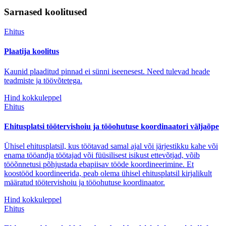
Sarnased koolitused
Ehitus
Plaatija koolitus
Kaunid plaaditud pinnad ei sünni iseenesest. Need tulevad heade
teadmiste ja töövõtetega.
Hind kokkuleppel
Ehitus
Ehitusplatsi töötervishoiu ja tööohutuse koordinaatori väljaõpe
Ühisel ehitusplatsil, kus töötavad samal ajal või järjestikku kahe või
enama tööandja töötajad või füüsilisest isikust ettevõtjad, võib
tööõnnetusi põhjustada ebapiisav tööde koordineerimine. Et
koostööd koordineerida, peab olema ühisel ehitusplatsil kirjalikult
määratud töötervishoiu ja tööohutuse koordinaator.
Hind kokkuleppel
Ehitus