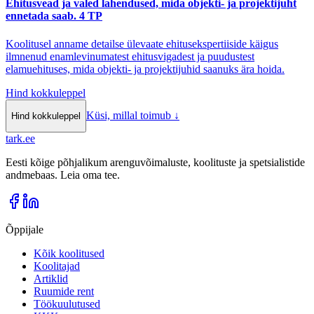
Ehitusvead ja valed lahendused, mida objekti- ja projektijuht
ennetada saab. 4 TP
Koolitusel anname detailse ülevaate ehitusekspertiiside käigus
ilmnenud enamlevinumatest ehitusvigadest ja puudustest
elamuehituses, mida objekti- ja projektijuhid saanuks ära hoida.
Hind kokkuleppel
Küsi, millal toimub
↓
Hind kokkuleppel
tark
.
ee
Eesti kõige põhjalikum arenguvõimaluste, koolituste ja spetsialistide
andmebaas. Leia oma tee.
Õppijale
Kõik koolitused
Koolitajad
Artiklid
Ruumide rent
Töökuulutused