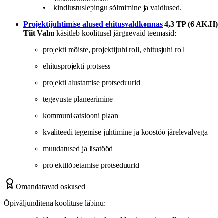
• kindlustuslepingu sõlmimine ja vaidlused.
Projektijuhtimise alused ehitusvaldkonnas
4,3 TP (6 AK.H)
Tiit Valm
käsitleb koolitusel järgnevaid teemasid:
projekti mõiste, projektijuhi roll, ehitusjuhi roll
ehitusprojekti protsess
projekti alustamise protseduurid
tegevuste planeerimine
kommunikatsiooni plaan
kvaliteedi tegemise juhtimine ja koostöö järelevalvega
muudatused ja lisatööd
projektilõpetamise protseduurid
Omandatavad oskused
Õpiväljunditena koolituse läbinu: