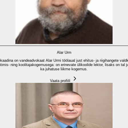
Alar Urm
adina on vandeadvokaat Alar Urmi töölaual just ehitus- ja riigihangete vald
mis- ning koolitajakogemusega: on erinevate ülikoolide lektor, lisaks on tal ju
ka juhatuse liikme kogemus.
Vaata profiili