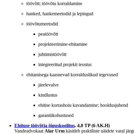
töövõtt; töövõtu korraldamine
hanked, hankemeetodid ja lepingud
töövõtumeetodid
peatöövõtt
projekteerimine-ehitamine
juhtimistöövõtt
integreeritud projekti teostus
ehitamisega kaasnevad korralduslikud tegevused
järelevalve
kindlustus
ehitise korrashoiu kavandamine; hooldusjuhend
garantiikohustused
Ehituse töövõtja õiguskoolitus
. 4,8 TP (6 AK.H)
Vandeadvokaat
Alar Urm
käsitleb praktiliste näidete varal jär