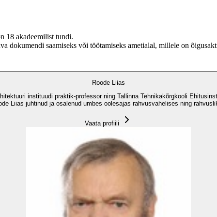
on 18 akadeemilist tundi.
dava dokumendi saamiseks või töötamiseks ametialal, millele on õigusak
Roode Liias
itektuuri instituudi praktik-professor ning Tallinna Tehnikakõrgkooli Ehitusinst
de Liias juhtinud ja osalenud umbes oolesajas rahvusvahelises ning rahvuslik
Vaata profiili