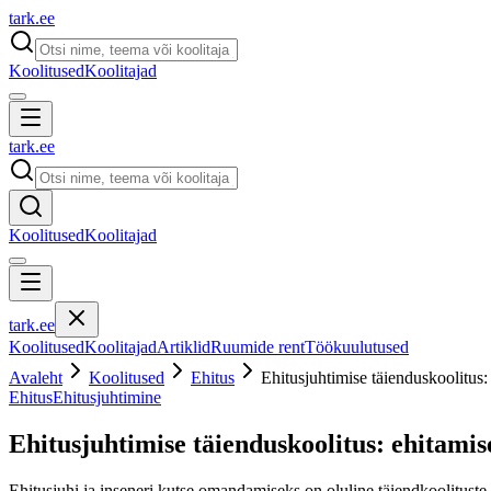
tark
.
ee
Koolitused
Koolitajad
tark
.
ee
Koolitused
Koolitajad
tark
.
ee
Koolitused
Koolitajad
Artiklid
Ruumide rent
Töökuulutused
Avaleht
Koolitused
Ehitus
Ehitusjuhtimise täienduskoolitus:
Ehitus
Ehitusjuhtimine
Ehitusjuhtimise täienduskoolitus: ehitami
Ehitusjuhi ja inseneri kutse omandamiseks on oluline täiendkoolituste 