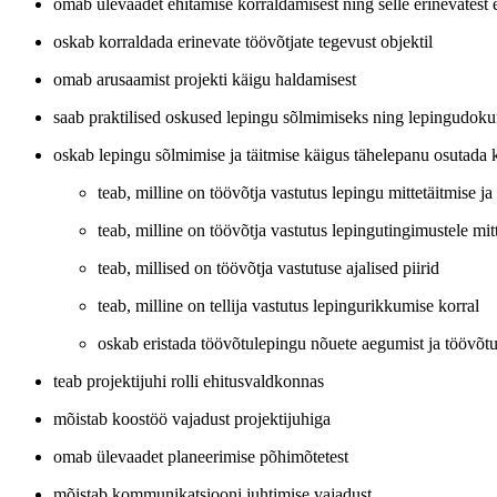
omab ülevaadet ehitamise korraldamisest ning selle erinevatest 
oskab korraldada erinevate töövõtjate tegevust objektil
omab arusaamist projekti käigu haldamisest
saab praktilised oskused lepingu sõlmimiseks ning lepingudok
oskab lepingu sõlmimise ja täitmise käigus tähelepanu osutada kõ
teab, milline on töövõtja vastutus lepingu mittetäitmise ja
teab, milline on töövõtja vastutus lepingutingimustele mit
teab, millised on töövõtja vastutuse ajalised piirid
teab, milline on tellija vastutus lepingurikkumise korral
oskab eristada töövõtulepingu nõuete aegumist ja töövõtu
teab projektijuhi rolli ehitusvaldkonnas
mõistab koostöö vajadust projektijuhiga
omab ülevaadet planeerimise põhimõtetest
mõistab kommunikatsiooni juhtimise vajadust