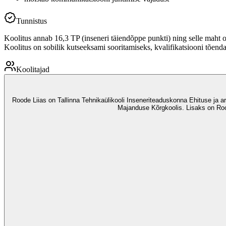
Tunnistus
Koolitus annab 16,3 TP (inseneri täiendõppe punkti) ning selle maht 
Koolitus on sobilik kutseeksami sooritamiseks, kvalifikatsiooni tõen
Koolitajad
Roode Liias on Tallinna Tehnikaülikooli Inseneriteaduskonna Ehituse ja arh
Majanduse Kõrgkoolis. Lisaks on Roo