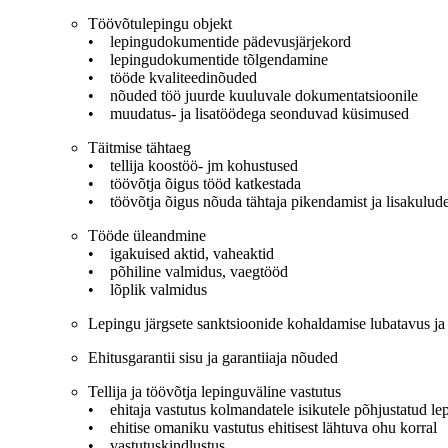
Töövõtulepingu objekt
• lepingudokumentide pädevusjärjekord
• lepingudokumentide tõlgendamine
• tööde kvaliteedinõuded
• nõuded töö juurde kuuluvale dokumentatsioonile
• muudatus- ja lisatöödega seonduvad küsimused
Täitmise tähtaeg
• tellija koostöö- jm kohustused
• töövõtja õigus tööd katkestada
• töövõtja õigus nõuda tähtaja pikendamist ja lisakulud
Tööde üleandmine
• igakuised aktid, vaheaktid
• põhiline valmidus, vaegtööd
• lõplik valmidus
Lepingu järgsete sanktsioonide kohaldamise lubatavus ja
Ehitusgarantii sisu ja garantiiaja nõuded
Tellija ja töövõtja lepinguväline vastutus
• ehitaja vastutus kolmandatele isikutele põhjustatud le
• ehitise omaniku vastutus ehitisest lähtuva ohu korral
• vastutuskindlustus