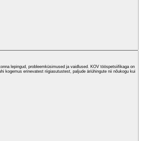
konna lepingud, probleemküsimused ja vaidlused. KOV tööspetsiifikaga on
hi kogemus erinevatest riigiasutustest, paljude äriühingute nii nõukogu kui