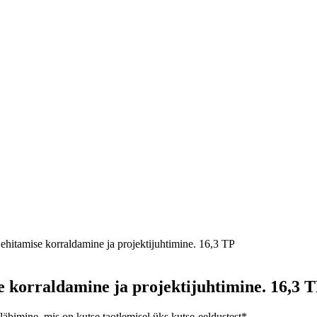
 ehitamise korraldamine ja projektijuhtimine. 16,3 TP
se korraldamine ja projektijuhtimine. 16,3 
läbimine, mis on kutse taotlemisel üks kutse-eeldustest*.