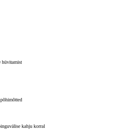
e hüvitamist
 põhimõtted
pinguvälise kahju korral