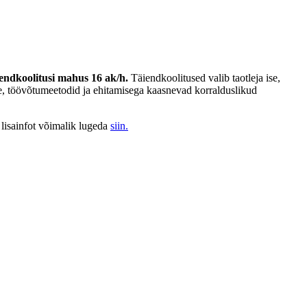
iendkoolitusi mahus 16 ak/h.
Täiendkoolitused valib taotleja ise,
ne, töövõtumeetodid ja ehitamisega kaasnevad korralduslikud
 lisainfot võimalik lugeda
siin.