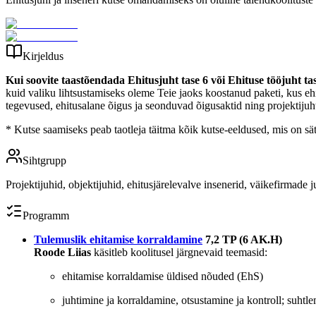
Kirjeldus
Kui soovite taastõendada Ehitusjuht tase 6 või Ehituse tööjuht tas
kuid valiku lihtsustamiseks oleme Teie jaoks koostanud paketi, kus e
tegevused, ehitusalane õigus ja seonduvad õigusaktid ning projektijuh
* Kutse saamiseks peab taotleja täitma kõik kutse-eeldused, mis on sät
Sihtgrupp
Projektijuhid, objektijuhid, ehitusjärelevalve insenerid, väikefirmade j
Programm
Tulemuslik ehitamise korraldamine
7,2 TP (6 AK.H)
Roode Liias
käsitleb koolitusel järgnevaid teemasid:
ehitamise korraldamise üldised nõuded (EhS)
juhtimine ja korraldamine, otsustamine ja kontroll; suhtl