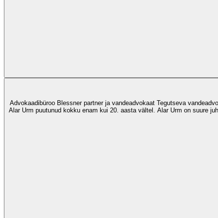
Advokaadibüroo Blessner partner ja vandeadvokaat Tegutseva vandeadvoka
Alar Urm puutunud kokku enam kui 20. aasta vältel. Alar Urm on suure juhti