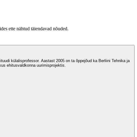
tides ette nähtud täiendavad nõuded.
ituudi külalisprofessor. Aastast 2005 on ta õppejõud ka Berliini Tehnika ja
us ehitusvaldkonna uurimisprojektis.