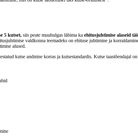
e 5 kutset,
siis peate muuhulgas läbima ka
ehitusjuhtimise alaseid tä
hitusjuhtimise valdkonna teemadeks on ehituse juhtimine ja korraldami
timise alused.
estatud kutse andmise korras ja kutsestandardis. Kutse taastõendajal on
uhid
emine