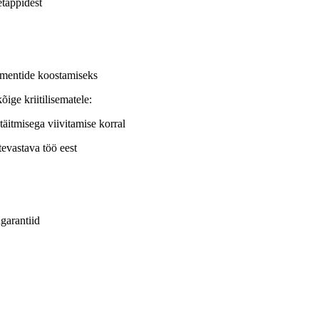
etappidest
umentide koostamiseks
ige kriitilisematele:
 täitmisega viivitamise korral
tevastava töö eest
garantiid