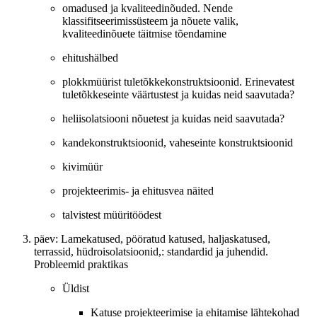
omadused ja kvaliteedinõuded. Nende
klassifitseerimissüsteem ja nõuete valik,
kvaliteedinõuete täitmise tõendamine
ehitushälbed
plokkmüürist tuletõkkekonstruktsioonid. Erinevatest
tuletõkkeseinte väärtustest ja kuidas neid saavutada?
heliisolatsiooni nõuetest ja kuidas neid saavutada?
kandekonstruktsioonid, vaheseinte konstruktsioonid
kivimüür
projekteerimis- ja ehitusvea näited
talvistest müüritöödest
päev: Lamekatused, pööratud katused, haljaskatused,
terrassid, hüdroisolatsioonid,: standardid ja juhendid.
Probleemid praktikas
Üldist
Katuse projekteerimise ja ehitamise lähtekohad