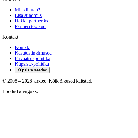
Miks liituda?
Lisa sündmus
Hakka partneriks
Partneri töölaud
Kontakt
Kontakt
Kasutustingimused
Privaatsuspoliitika
Küpsiste-poliitika
Küpsiste seaded
© 2008 –
2026
tark.ee. Kõik õigused kaitstud.
Loodud arenguks.