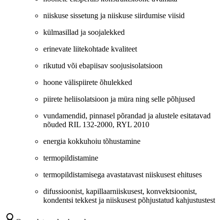
niiskuse sissetung ja niiskuse siirdumise viisid
külmasillad ja soojalekked
erinevate liitekohtade kvaliteet
rikutud või ebapiisav soojusisolatsioon
hoone välispiirete õhulekked
piirete heliisolatsioon ja müra ning selle põhjused
vundamendid, pinnasel põrandad ja alustele esitatavad
nõuded RIL 132-2000, RYL 2010
energia kokkuhoiu tõhustamine
termopildistamine
termopildistamisega avastatavast niiskusest ehituses
difussioonist, kapillaarniiskusest, konvektsioonist,
kondentsi tekkest ja niiskusest põhjustatud kahjustustest