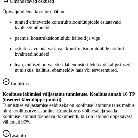
Omandatavad oskused
Õpiväljunditena koolituse läbinu:
tunned erinevatele konstruktsioonitüüpidele esitatavaid
kvaliteedinõudeid
peamisi konstruktsioonitüübi hälbeid ja vigu
oskab saavutada vastavalt konstruktsioonitüübile nõutud
kvaliteedinõudeid
teab, millised on valedest lahendustest tekkivad kahjustused,
nt niiskus, hallitus, ebameeldiv hais või tervisemured.
Tunnistus
Koolituse läbimisel väljastame tunnistuse. Koolitus annab 16 TP
(inseneri täiendõppe punkti).
Tunnistuse väljastamise eelduseks on koolituse läbimine täies mahus
ning koolitusarve tasumine. Erandkorras võib osaleja saada
koolituse läbimist tõendava dokumendi, kui on läbinud õppekavast
vähemalt 90%.
Lisainfo