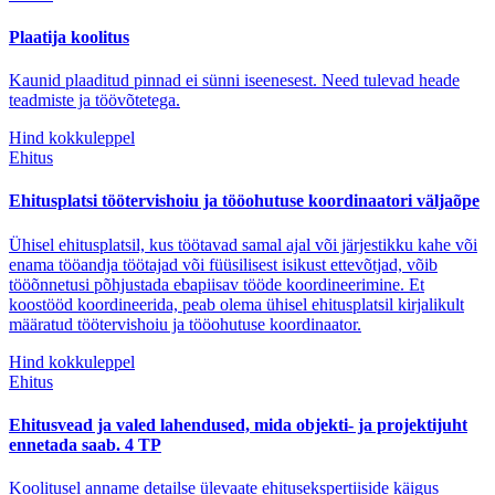
Plaatija koolitus
Kaunid plaaditud pinnad ei sünni iseenesest. Need tulevad heade
teadmiste ja töövõtetega.
Hind kokkuleppel
Ehitus
Ehitusplatsi töötervishoiu ja tööohutuse koordinaatori väljaõpe
Ühisel ehitusplatsil, kus töötavad samal ajal või järjestikku kahe või
enama tööandja töötajad või füüsilisest isikust ettevõtjad, võib
tööõnnetusi põhjustada ebapiisav tööde koordineerimine. Et
koostööd koordineerida, peab olema ühisel ehitusplatsil kirjalikult
määratud töötervishoiu ja tööohutuse koordinaator.
Hind kokkuleppel
Ehitus
Ehitusvead ja valed lahendused, mida objekti- ja projektijuht
ennetada saab. 4 TP
Koolitusel anname detailse ülevaate ehitusekspertiiside käigus