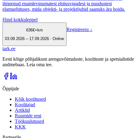
ilmnenud enamlevinumatest ehitusvigadest ja puudustest
elamuehituses, mida objekti- ja projektijuhid saanuks ära hoida.
Hind kokkuleppel
Registreeru
↓
636
€
+km
03.09.2026 – 17.09.2026 · Online
tark
.
ee
Eesti kõige põhjalikum arenguvõimaluste, koolituste ja spetsialistide
andmebaas. Leia oma tee.
Õppijale
Kõik koolitused
Koolitajad
Artiklid
Ruumide rent
Töökuulutused
KKK
Partnerile