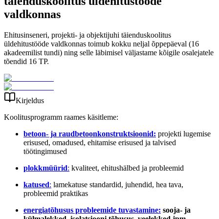
täienduskoolitus üldehitustööde
valdkonnas
Ehitusinseneri, projekti- ja objektijuhi täienduskoolitus
üldehitustööde valdkonnas toimub kokku neljal õppepäeval (16
akadeemilist tundi) ning selle läbimisel väljastame kõigile osalejatele
tõendid 16 TP.
Kirjeldus
Koolitusprogramm raames käsitleme:
betoon- ja raudbetoonkonstruktsioonid:
projekti lugemise
erisused, omadused, ehitamise erisused ja talvised
töötingimused
plokkmüürid
:
kvaliteet, ehitushälbed ja probleemid
katused
:
lamekatuse standardid, juhendid, hea tava,
probleemid praktikas
energiatõhusus probleemide tuvastamine:
sooja- ja
külmalekked, isolatsiooni tõhusus, veelekked jpm.