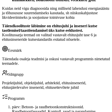
Kuidas neid vigu diagnoosida ning milliseid lahendusi energiasäästu
ja tõhusususe suurendamiseks kasutada, sh niiskuskahjustuse
likvideerimiseks ja soojustuse toimivuse kohta
Täiendkoolituste läbimine on ehitusjuhi ja inseneri kutse
taotlemisel/taastõendamisel üks kutse-eeldustest.
Koolitussarja teemad on valitud vastavalt ehitusjuht tase 6 ja
ehitusinseneride kutsestandardis esitatud nõuetele.
Eesmärk
Täiendada osaleja teadmisi ja oskusi vastavalt programmis nimetatud
teemadele.
Sihtgrupp
Projektijuhid, objektijuhid, arhitektid, ehitusinsenerid,
ehitusjärelevalve insenerid, ehitusettevõtete juhid
Programm
päev: Betoon- ja raudbetoonkonstruktsioonid.
Raudbetoonfassaadid. Kontroll, vead ja parandamine