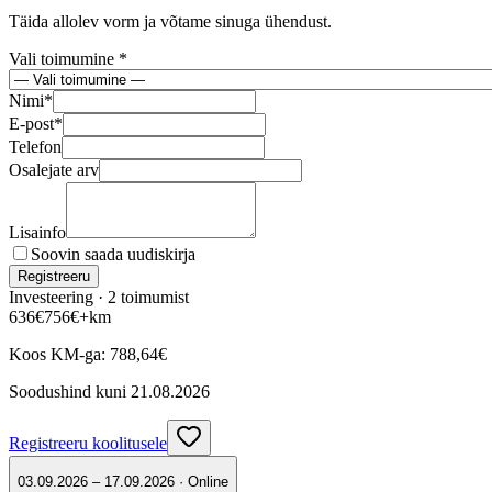
Täida allolev vorm ja võtame sinuga ühendust.
Vali toimumine *
Nimi
*
E-post
*
Telefon
Osalejate arv
Lisainfo
Soovin saada uudiskirja
Registreeru
Investeering ·
2
toimumist
636
€
756
€
+km
Koos KM-ga:
788,64
€
Soodushind kuni
21.08.2026
Registreeru koolitusele
03.09.2026 – 17.09.2026 · Online