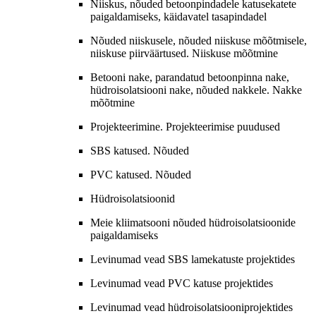
Niiskus, nõuded betoonpindadele katusekatete
paigaldamiseks, käidavatel tasapindadel
Nõuded niiskusele, nõuded niiskuse mõõtmisele,
niiskuse piirväärtused. Niiskuse mõõtmine
Betooni nake, parandatud betoonpinna nake,
hüdroisolatsiooni nake, nõuded nakkele. Nakke
mõõtmine
Projekteerimine. Projekteerimise puudused
SBS katused. Nõuded
PVC katused. Nõuded
Hüdroisolatsioonid
Meie kliimatsooni nõuded hüdroisolatsioonide
paigaldamiseks
Levinumad vead SBS lamekatuste projektides
Levinumad vead PVC katuse projektides
Levinumad vead hüdroisolatsiooniprojektides