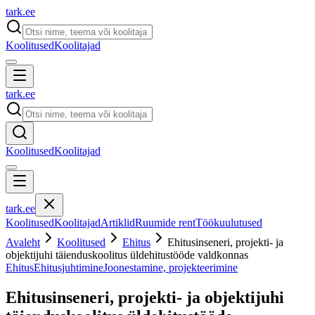
tark
.
ee
Koolitused
Koolitajad
tark
.
ee
Koolitused
Koolitajad
tark
.
ee
Koolitused
Koolitajad
Artiklid
Ruumide rent
Töökuulutused
Avaleht
Koolitused
Ehitus
Ehitusinseneri, projekti- ja
objektijuhi täienduskoolitus üldehitustööde valdkonnas
Ehitus
Ehitusjuhtimine
Joonestamine, projekteerimine
Ehitusinseneri, projekti- ja objektijuhi