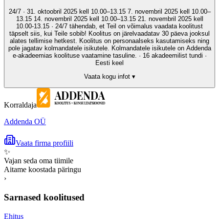
24/7 · 31. oktoobril 2025 kell 10.00–13.15 7. novembril 2025 kell 10.00–
13.15 14. novembril 2025 kell 10.00–13.15 21. novembril 2025 kell
10.00-13.15 · 24/7 tähendab, et Teil on võimalus vaadata koolitust
täpselt siis, kui Teile sobib! Koolitus on järelvaadatav 30 päeva jooksul
alates tellimise hetkest. Koolitus on personaalseks kasutamiseks ning
pole jagatav kolmandatele isikutele. Kolmandatele isikutele on Addenda
e-akadeemias koolituse vaatamine tasuline. · 16 akadeemilist tundi ·
Eesti keel
Vaata kogu infot ▾
Korraldaja
Addenda OÜ
Vaata firma profiili
✨
Vajan seda oma tiimile
Aitame koostada päringu
›
Sarnased koolitused
Ehitus