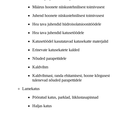
Määrus hoonete niiskustehnilisest toimivusest
Juhend hoonete niiskustehnilisest toimivusest
Hea tava juhendid hüdroisolatsioonitöödele
Hea tava juhendid katusetöödele
Katusetöödel kasutatavad katusekatte materjalid
Erinevate katusekatete kalded
Nõuded parapettidele
Kaldvihm
Kaldvihmast, randa ehitamisest, hoone kõrgusest
tulenevad nõuded parapettidele
Lamekatus
Pööratud katus, parklad, liiklustasapinnad
Haljas katus