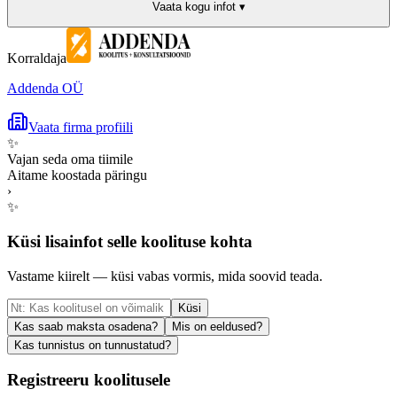
Vaata kogu infot ▾
Korraldaja
Addenda OÜ
Vaata firma profiili
✨
Vajan seda oma tiimile
Aitame koostada päringu
›
✨
Küsi lisainfot selle koolituse kohta
Vastame kiirelt — küsi vabas vormis, mida soovid teada.
Küsi
Kas saab maksta osadena?
Mis on eeldused?
Kas tunnistus on tunnustatud?
Registreeru koolitusele