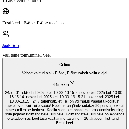
16 akadeemilist tundi
Eesti keel
· E-õpe, E-õpe reaalajas
Jaak Sori
Vali teine toimumine
1
veel
Online
Vabalt valitud ajal · E-õpe, E-õpe vabalt valitud ajal
645
€
+km
24/7 · 31. oktoobril 2025 kell 10.00–13.15 7. novembril 2025 kell 10.00–
13.15 14. novembril 2025 kell 10.00–13.15 21. novembril 2025 kell
10.00-13.15 · 24/7 tähendab, et Teil on võimalus vaadata koolitust
täpselt siis, kui Teile sobib! Koolitus on järelvaadatav 30 päeva jooksul
alates tellimise hetkest. Koolitus on personaalseks kasutamiseks ning
pole jagatav kolmandatele isikutele. Kolmandatele isikutele on Addenda
e-akadeemias koolituse vaatamine tasuline. · 16 akadeemilist tundi ·
Eesti keel