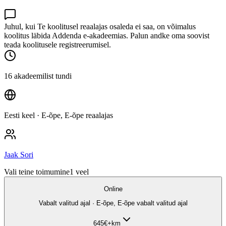
Juhul, kui Te koolitusel reaalajas osaleda ei saa, on võimalus
koolitus läbida Addenda e-akadeemias. Palun andke oma soovist
teada koolitusele registreerumisel.
16 akadeemilist tundi
Eesti keel
· E-õpe, E-õpe reaalajas
Jaak Sori
Vali teine toimumine
1
veel
Online
Vabalt valitud ajal · E-õpe, E-õpe vabalt valitud ajal
645
€
+km