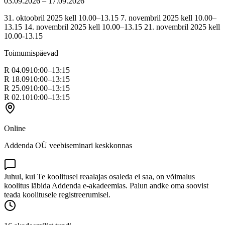
03.09.2026 – 17.09.2026
31. oktoobril 2025 kell 10.00–13.15 7. novembril 2025 kell 10.00–
13.15 14. novembril 2025 kell 10.00–13.15 21. novembril 2025 kell
10.00-13.15
Toimumispäevad
R 04.09
10:00–13:15
R 18.09
10:00–13:15
R 25.09
10:00–13:15
R 02.10
10:00–13:15
Online
Addenda OÜ veebiseminari keskkonnas
Juhul, kui Te koolitusel reaalajas osaleda ei saa, on võimalus
koolitus läbida Addenda e-akadeemias. Palun andke oma soovist
teada koolitusele registreerumisel.