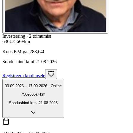
Investeering ·
2
toimumist
636
€
756
€
+km
Koos KM-ga:
788,64
€
Soodushind kuni
21.08.2026
Registreeru koolitusele
03.09.2026 – 17.09.2026 · Online
756
€
636
€
+km
Soodushind kuni
21.08.2026