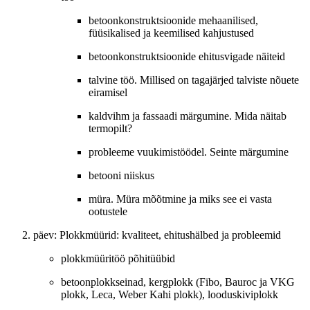
betoonkonstruktsioonide mehaanilised,
füüsikalised ja keemilised kahjustused
betoonkonstruktsioonide ehitusvigade näiteid
talvine töö. Millised on tagajärjed talviste nõuete
eiramisel
kaldvihm ja fassaadi märgumine. Mida näitab
termopilt?
probleeme vuukimistöödel. Seinte märgumine
betooni niiskus
müra. Müra mõõtmine ja miks see ei vasta
ootustele
päev: Plokkmüürid: kvaliteet, ehitushälbed ja probleemid
plokkmüüritöö põhitüübid
betoonplokkseinad, kergplokk (Fibo, Bauroc ja VKG
plokk, Leca, Weber Kahi plokk), looduskiviplokk