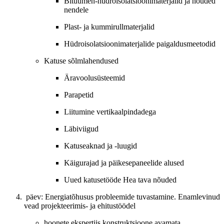
Bituumen-hüdroisolatsioonimaterjalid ja nõuded
nendele
Plast- ja kummirullmaterjalid
Hüdroisolatsioonimaterjalide paigaldusmeetodid
Katuse sõlmlahendused
Äravoolusüsteemid
Parapetid
Liitumine vertikaalpindadega
Läbiviigud
Katuseaknad ja -luugid
Käigurajad ja päikesepaneelide alused
Uued katusetööde Hea tava nõuded
päev: Energiatõhusus probleemide tuvastamine. Enamlevinud
vead projekteerimis- ja ehitustöödel
hoonete ekspertiis konstruktsioone avamata