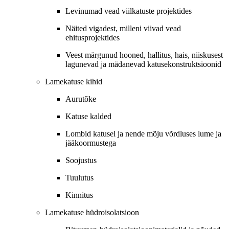
Levinumad vead viilkatuste projektides
Näited vigadest, milleni viivad vead
ehitusprojektides
Veest märgunud hooned, hallitus, hais, niiskusest
lagunevad ja mädanevad katusekonstruktsioonid
Lamekatuse kihid
Aurutõke
Katuse kalded
Lombid katusel ja nende mõju võrdluses lume ja
jääkoormustega
Soojustus
Tuulutus
Kinnitus
Lamekatuse hüdroisolatsioon