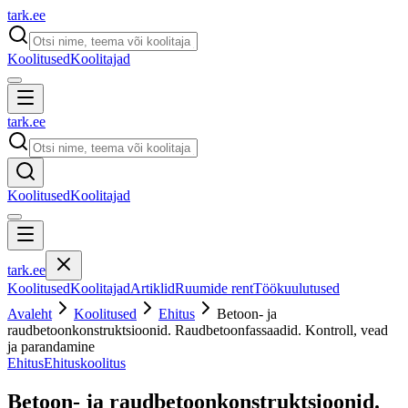
tark
.
ee
Koolitused
Koolitajad
tark
.
ee
Koolitused
Koolitajad
tark
.
ee
Koolitused
Koolitajad
Artiklid
Ruumide rent
Töökuulutused
Avaleht
Koolitused
Ehitus
Betoon- ja
raudbetoonkonstruktsioonid. Raudbetoonfassaadid. Kontroll, vead
ja parandamine
Ehitus
Ehituskoolitus
Betoon- ja raudbetoonkonstruktsioonid.