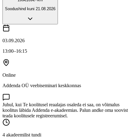
Soodushind kuni
21.08.2026
03.09.2026
13:00
–16:15
Online
Addenda OÜ veebiseminari keskkonnas
Juhul, kui Te koolitusel reaalajas osaleda ei saa, on võimalus
koolitus läbida Addenda e-akadeemias. Palun andke oma soovist
teada koolitusele registreerumisel.
4 akadeemilist tundi