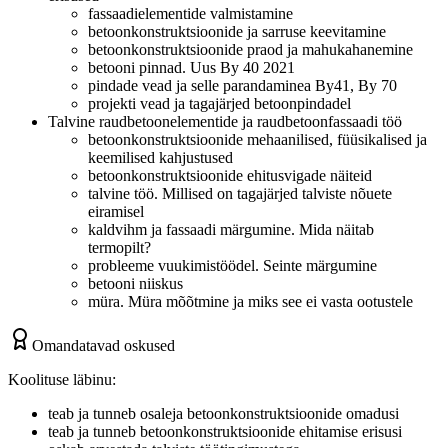
fassaadielementide valmistamine
betoonkonstruktsioonide ja sarruse keevitamine
betoonkonstruktsioonide praod ja mahukahanemine
betooni pinnad. Uus By 40 2021
pindade vead ja selle parandaminea By41, By 70
projekti vead ja tagajärjed betoonpindadel
Talvine raudbetoonelementide ja raudbetoonfassaadi töö
betoonkonstruktsioonide mehaanilised, füüsikalised ja
keemilised kahjustused
betoonkonstruktsioonide ehitusvigade näiteid
talvine töö. Millised on tagajärjed talviste nõuete
eiramisel
kaldvihm ja fassaadi märgumine. Mida näitab
termopilt?
probleeme vuukimistöödel. Seinte märgumine
betooni niiskus
müra. Müra mõõtmine ja miks see ei vasta ootustele
Omandatavad oskused
Koolituse läbinu:
teab ja tunneb osaleja betoonkonstruktsioonide omadusi
teab ja tunneb betoonkonstruktsioonide ehitamise erisusi