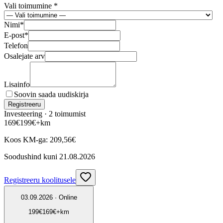
Vali toimumine *
Nimi
*
E-post
*
Telefon
Osalejate arv
Lisainfo
Soovin saada uudiskirja
Registreeru
Investeering ·
2
toimumist
169
€
199
€
+km
Koos KM-ga:
209,56
€
Soodushind kuni
21.08.2026
Registreeru koolitusele
03.09.2026 · Online
199
€
169
€
+km