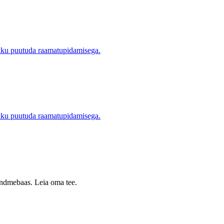
okku puutuda raamatupidamisega.
okku puutuda raamatupidamisega.
 andmebaas. Leia oma tee.