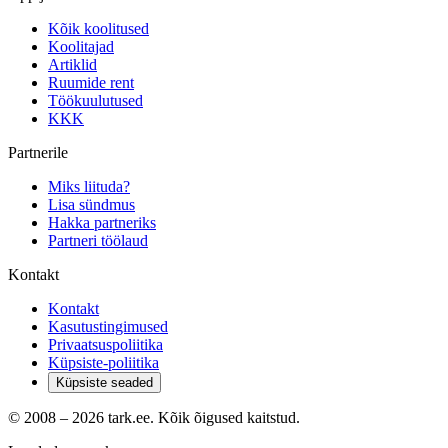
Kõik koolitused
Koolitajad
Artiklid
Ruumide rent
Töökuulutused
KKK
Partnerile
Miks liituda?
Lisa sündmus
Hakka partneriks
Partneri töölaud
Kontakt
Kontakt
Kasutustingimused
Privaatsuspoliitika
Küpsiste-poliitika
Küpsiste seaded
© 2008 –
2026
tark.ee. Kõik õigused kaitstud.