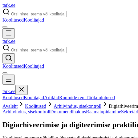
tark
.
ee
Koolitused
Koolitajad
tark
.
ee
Koolitused
Koolitajad
tark
.
ee
Koolitused
Koolitajad
Artiklid
Ruumide rent
Töökuulutused
Avaleht
Koolitused
Arhiivindus, sisekontroll
Digiarhiveerim
Arhiivindus, sisekontroll
Dokumendihaldus
Raamatupidamine
Sekretäri
Digiarhiveerimise ja digiteerimise prakti
Koolitusel anname põhjaliku ülevaate digiarhiveerimist ja digiteerimist