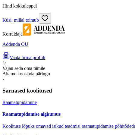
Hind kokkuleppel
Küsi, millal toimub
Korraldaja
Addenda OÜ
Vaata firma profiili
✨
Vajan seda oma tiimile
Aitame koostada päringu
›
Sarnased koolitused
Raamatupidamine
Raamatupidamise algkursus
Koolituse lõpuks omavad isikud teadmisi raamatupidamise põhitõdede