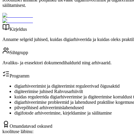
säilitamisest.
Kirjeldus
Anname selgeid juhised, kuidas digiarhiveerida ja kuidas oleks praktil
Sihtgrupp
Avaliku- ja erasektori dokumendihaldurid ning arhivaarid.
Programm
digiarhiveerimist ja digiteerimist reguleerivad õigusaktid
digiteerimise juhised Rahvusarhiivilt
kuidas reguleerida digiarhiveerimise ja digiteerimise korraldust
digiarhiveerimise probleemid ja lahendused praktilise kogemuse
pilvepõhised arhiveerimislahendused
digifotode arhiveerimine, kirjeldamine ja säilitamine
Omandatavad oskused
koolituse läbinu: