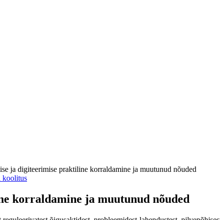
ise ja digiteerimise praktiline korraldamine ja muutunud nõuded
 koolitus
line korraldamine ja muutunud nõuded
 reguleerivatest õigusaktidest, probleemidest-lahendustest, pilvepõhisest