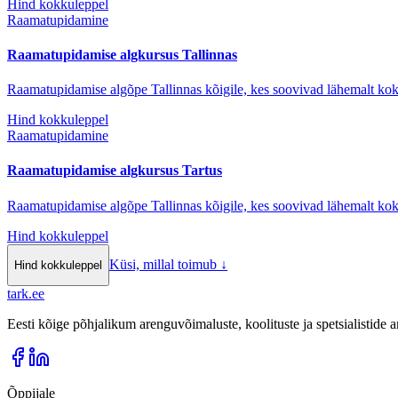
Hind kokkuleppel
Raamatupidamine
Raamatupidamise algkursus Tallinnas
Raamatupidamise algõpe Tallinnas kõigile, kes soovivad lähemalt k
Hind kokkuleppel
Raamatupidamine
Raamatupidamise algkursus Tartus
Raamatupidamise algõpe Tallinnas kõigile, kes soovivad lähemalt k
Hind kokkuleppel
Küsi, millal toimub
↓
Hind kokkuleppel
tark
.
ee
Eesti kõige põhjalikum arenguvõimaluste, koolituste ja spetsialistide
Õppijale