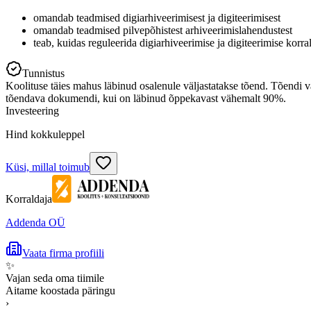
omandab teadmised digiarhiveerimisest ja digiteerimisest
omandab teadmised pilvepõhistest arhiveerimislahendustest
teab, kuidas reguleerida digiarhiveerimise ja digiteerimise korr
Tunnistus
Koolituse täies mahus läbinud osalenule väljastatakse tõend. Tõendi v
tõendava dokumendi, kui on läbinud õppekavast vähemalt 90%.
Investeering
Hind kokkuleppel
Küsi, millal toimub
Korraldaja
Addenda OÜ
Vaata firma profiili
✨
Vajan seda oma tiimile
Aitame koostada päringu
›