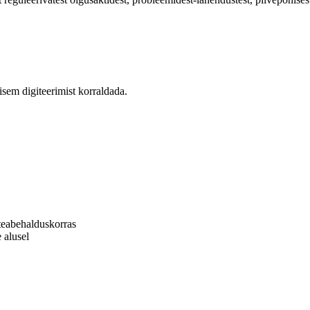
isem digiteerimist korraldada.
 teabehalduskorras
 alusel