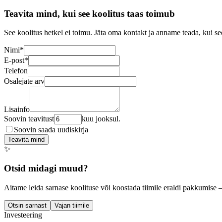
Teavita mind, kui see koolitus taas toimub
See koolitus hetkel ei toimu. Jäta oma kontakt ja anname teada, kui se
Nimi
*
E-post
*
Telefon
Osalejate arv
Lisainfo
Soovin teavitust
kuu jooksul.
Soovin saada uudiskirja
Teavita mind
✨
Otsid midagi muud?
Aitame leida sarnase koolituse või koostada tiimile eraldi pakkumise 
Otsin sarnast
Vajan tiimile
Investeering