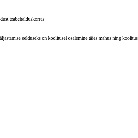
aldust teabehalduskorras
äljastamise eelduseks on koolitusel osalemine täies mahus ning koolitus