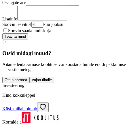
Osalejate arv
Lisainfo
Soovin teavitust
kuu jooksul.
Soovin saada uudiskirja
Teavita mind
✨
Otsid midagi muud?
Aitame leida sarnase koolituse või koostada tiimile eraldi pakkumise
— vestle meiega.
Otsin sarnast
Vajan tiimile
Investeering
Hind kokkuleppel
Küsi, millal toimub
Korraldaja