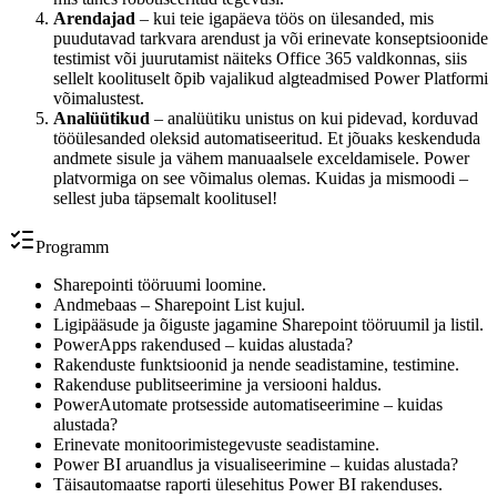
Arendajad
– kui teie igapäeva töös on ülesanded, mis
puudutavad tarkvara arendust ja või erinevate konseptsioonide
testimist või juurutamist näiteks Office 365 valdkonnas, siis
sellelt koolituselt õpib vajalikud algteadmised Power Platformi
võimalustest.
Analüütikud
– analüütiku unistus on kui pidevad, korduvad
tööülesanded oleksid automatiseeritud. Et jõuaks keskenduda
andmete sisule ja vähem manuaalsele exceldamisele. Power
platvormiga on see võimalus olemas. Kuidas ja mismoodi –
sellest juba täpsemalt koolitusel!
Programm
Sharepointi tööruumi loomine.
Andmebaas – Sharepoint List kujul.
Ligipääsude ja õiguste jagamine Sharepoint tööruumil ja listil.
PowerApps rakendused – kuidas alustada?
Rakenduste funktsioonid ja nende seadistamine, testimine.
Rakenduse publitseerimine ja versiooni haldus.
PowerAutomate protsesside automatiseerimine – kuidas
alustada?
Erinevate monitoorimistegevuste seadistamine.
Power BI aruandlus ja visualiseerimine – kuidas alustada?
Täisautomaatse raporti ülesehitus Power BI rakenduses.