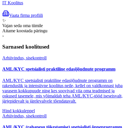
IT Koolitus
Vaata firma profiili
✨
Vajan seda oma tiimile
Aitame koostada päringu
›
Sarnased koolitused
Arhiivindus, sisekontroll
AML/KYC spetsialisti praktiline edasijõudnute programm
AML/KYC spetsialisti praktiline edasijõudnute programm on
rakenduslik ja intensiivne koolitus neile, kellel on valdkonnast juba
varasem kokkupuude ning kes soovivad viia oma teadmised ja
oskused tasemele, mis võimaldab teha AML/KYC-tööd iseseisvalt,
järjepidevalt ja järelevalvele tõendatavalt.
Hind kokkuleppel
Arhiivindus, sisekontroll
AML/KYC (rahapesu tõkestamise) spetsialisti õppeprogramm