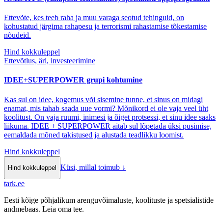
Ettevõte, kes teeb raha ja muu varaga seotud tehinguid, on
kohustatud järgima rahapesu ja terrorismi rahastamise tõkestamise
nõudeid.
Hind kokkuleppel
Ettevõtlus, äri, investeerimine
IDEE+SUPERPOWER grupi kohtumine
Kas sul on idee, kogemus või sisemine tunne, et sinus on midagi
enamat, mis tahab saada uue vormi? Mõnikord ei ole vaja veel üht
koolitust. On vaja ruumi, inimesi ja õiget protsessi, et sinu idee saaks
liikuma. IDEE + SUPERPOWER aitab sul lõpetada üksi pusimise,
eemaldada mõned takistused ja alustada teadlikku loomist.
Hind kokkuleppel
Küsi, millal toimub
↓
Hind kokkuleppel
tark
.
ee
Eesti kõige põhjalikum arenguvõimaluste, koolituste ja spetsialistide
andmebaas. Leia oma tee.