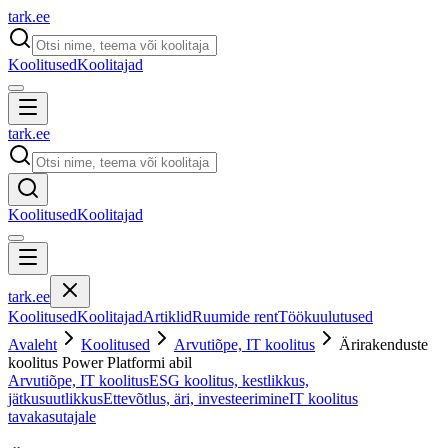
tark
.
ee
Koolitused
Koolitajad
tark
.
ee
Koolitused
Koolitajad
tark
.
ee
Koolitused
Koolitajad
Artiklid
Ruumide rent
Töökuulutused
Avaleht
Koolitused
Arvutiõpe, IT koolitus
Ärirakenduste
koolitus Power Platformi abil
Arvutiõpe, IT koolitus
ESG koolitus, kestlikkus,
jätkusuutlikkus
Ettevõtlus, äri, investeerimine
IT koolitus
tavakasutajale