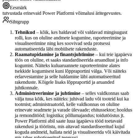
Eesmärk
tutvustada erinevaid Power Platformi võimalusi äritegevustes.
Sihtgrupp
Tehnikud
– kõik, kes haldavad või valdavad mingisugust
rolli, kus on oluline andmete kogumine, raporteerimine ja
visualiseerimine ning kes soovivad seda protsessi
automatiseerida läbi mobiilsete rakenduste.
Raamatupidamine ja finantsjuhtimine
– kui teie igapäeva
töös on oluline, et saaks standardiseerida aruandlust ja info
kogumist. Näiteks kuluaruannete raporteerimine alates
tsekkide kogumisest kuni lõppraportini välga. Või näiteks
eelarvestamine ja selle haldamine läbi automatiseeritud
rakenduste. Kõigele lisaks lõppraportid ja aruanded
juhtkonnale.
Administreerimine ja juhtimine
– selles valdkonnas saab
välja tuua kõik, kes näiteks: juhivad ladu või tooteid kui ka
tootmist; administraatorid, kelle valdkonnas on oluline
erinevate seadmete ja varade ülevaade; ehitussektor; hooldus
ja remonditööd; logistika; põllumajandus; toidutööstus jt.
Power Platformi abil saate luua igapäeva tööd toetavaid
rakendusi ja tööriistu, mis aitavad standardiseeritud kujul
koguda andmeid, hallata neid ja visualiseerida või käivitada
mis tahes robotiseeritud tegevusi.