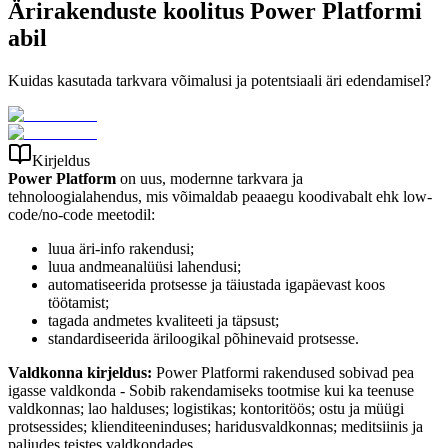
Ärirakenduste koolitus Power Platformi
abil
Kuidas kasutada tarkvara võimalusi ja potentsiaali äri edendamisel?
Kirjeldus
Power Platform
on uus, modernne tarkvara ja
tehnoloogialahendus, mis võimaldab peaaegu koodivabalt ehk low-
code/no-code meetodil:
luua äri-info rakendusi;
luua andmeanalüüsi lahendusi;
automatiseerida protsesse ja täiustada igapäevast koos
töötamist;
tagada andmetes kvaliteeti ja täpsust;
standardiseerida äriloogikal põhinevaid protsesse.
Valdkonna kirjeldus:
Power Platformi rakendused sobivad pea
igasse valdkonda - Sobib rakendamiseks tootmise kui ka teenuse
valdkonnas; lao halduses; logistikas; kontoritöös; ostu ja müügi
protsessides; klienditeeninduses; haridusvaldkonnas; meditsiinis ja
paljudes teistes valdkondades.