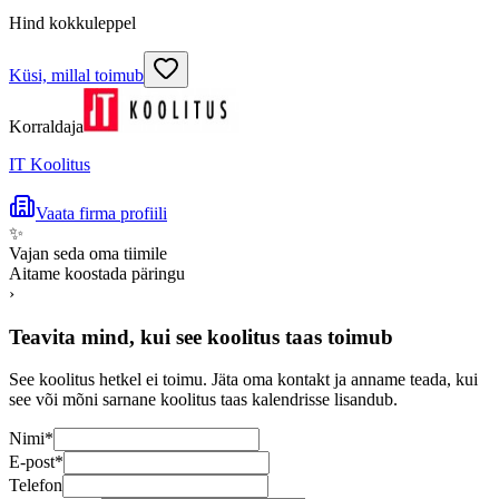
Hind kokkuleppel
Küsi, millal toimub
Korraldaja
IT Koolitus
Vaata firma profiili
✨
Vajan seda oma tiimile
Aitame koostada päringu
›
Teavita mind, kui see koolitus taas toimub
See koolitus hetkel ei toimu. Jäta oma kontakt ja anname teada, kui
see või mõni sarnane koolitus taas kalendrisse lisandub.
Nimi
*
E-post
*
Telefon