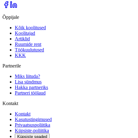
Õppijale
Kõik koolitused
Koolitajad
Artiklid
Ruumide rent
Töökuulutused
KKK
Partnerile
Miks liituda?
Lisa sündmus
Hakka partneriks
Partneri töölaud
Kontakt
Kontakt
Kasutustingimused
Privaatsuspoliitika
Küpsiste-poliitika
Küpsiste seaded