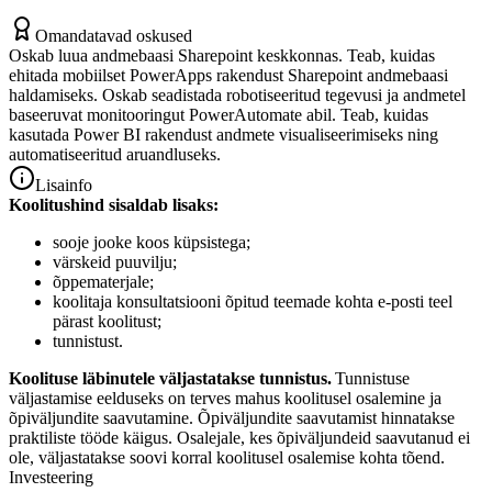
Omandatavad oskused
Oskab luua andmebaasi Sharepoint keskkonnas. Teab, kuidas
ehitada mobiilset PowerApps rakendust Sharepoint andmebaasi
haldamiseks. Oskab seadistada robotiseeritud tegevusi ja andmetel
baseeruvat monitooringut PowerAutomate abil. Teab, kuidas
kasutada Power BI rakendust andmete visualiseerimiseks ning
automatiseeritud aruandluseks.
Lisainfo
Koolitushind sisaldab lisaks:
sooje jooke koos küpsistega;
värskeid puuvilju;
õppematerjale;
koolitaja konsultatsiooni õpitud teemade kohta e-posti teel
pärast koolitust;
tunnistust.
Koolituse läbinutele väljastatakse tunnistus.
Tunnistuse
väljastamise eelduseks on terves mahus koolitusel osalemine ja
õpiväljundite saavutamine. Õpiväljundite saavutamist hinnatakse
praktiliste tööde käigus. Osalejale, kes õpiväljundeid saavutanud ei
ole, väljastatakse soovi korral koolitusel osalemise kohta tõend.
Investeering