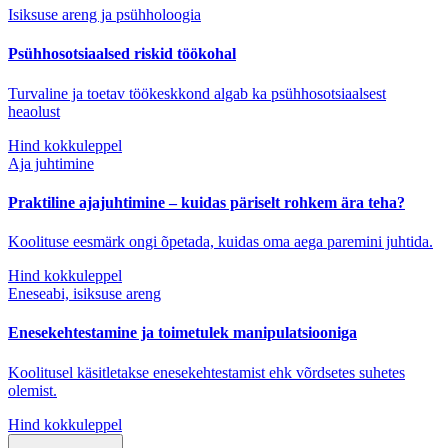
Isiksuse areng ja psühholoogia
Psühhosotsiaalsed riskid töökohal
Turvaline ja toetav töökeskkond algab ka psühhosotsiaalsest
heaolust
Hind kokkuleppel
Aja juhtimine
Praktiline ajajuhtimine – kuidas päriselt rohkem ära teha?
Koolituse eesmärk ongi õpetada, kuidas oma aega paremini juhtida.
Hind kokkuleppel
Eneseabi, isiksuse areng
Enesekehtestamine ja toimetulek manipulatsiooniga
Koolitusel käsitletakse enesekehtestamist ehk võrdsetes suhetes
olemist.
Hind kokkuleppel