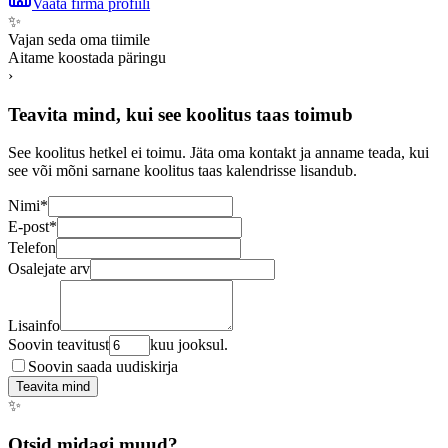
Vaata firma profiili
✨
Vajan seda oma tiimile
Aitame koostada päringu
›
Teavita mind, kui see koolitus taas toimub
See koolitus hetkel ei toimu. Jäta oma kontakt ja anname teada, kui
see või mõni sarnane koolitus taas kalendrisse lisandub.
Nimi
*
E-post
*
Telefon
Osalejate arv
Lisainfo
Soovin teavitust
kuu jooksul.
Soovin saada uudiskirja
Teavita mind
✨
Otsid midagi muud?