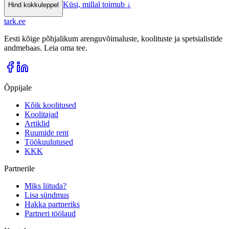
Küsi, millal toimub
↓
Hind kokkuleppel
tark
.
ee
Eesti kõige põhjalikum arenguvõimaluste, koolituste ja spetsialistide
andmebaas. Leia oma tee.
Õppijale
Kõik koolitused
Koolitajad
Artiklid
Ruumide rent
Töökuulutused
KKK
Partnerile
Miks liituda?
Lisa sündmus
Hakka partneriks
Partneri töölaud