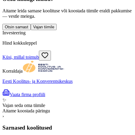
Aitame leida sarnase koolituse või koostada tiimile eraldi pakkumise
— vestle meiega.
Otsin sarnast
Vajan tiimile
Investeering
Hind kokkuleppel
Küsi, millal toimub
Korraldaja
Eesti Koolitus- ja Konverentsikeskus
Vaata firma profiili
✨
Vajan seda oma tiimile
Aitame koostada päringu
›
Sarnased koolitused