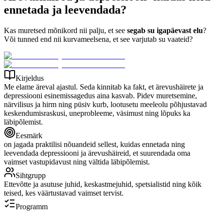
ennetada ja leevendada?
Kas muretsed mõnikord nii palju, et see
segab su igapäevast elu
?
Või tunned end nii kurvameelsena, et see varjutab su vaateid?
Kirjeldus
Me elame äreval ajastul. Seda kinnitab ka fakt, et ärevushäirete ja
depressiooni esinemissagedus aina kasvab. Pidev muretsemine,
närvilisus ja hirm ning püsiv kurb, lootusetu meeleolu põhjustavad
keskendumisraskusi, uneprobleeme, väsimust ning lõpuks ka
läbipõlemist.
Eesmärk
on jagada praktilisi nõuandeid sellest, kuidas ennetada ning
leevendada depressiooni ja ärevushäireid, et suurendada oma
vaimset vastupidavust ning vältida läbipõlemist.
Sihtgrupp
Ettevõtte ja asutuse juhid, keskastmejuhid, spetsialistid ning kõik
teised, kes väärtustavad vaimset tervist.
Programm