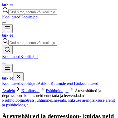
tark
.
ee
Koolitused
Koolitajad
tark
.
ee
Koolitused
Koolitajad
tark
.
ee
Koolitused
Koolitajad
Artiklid
Ruumide rent
Töökuulutused
Avaleht
Koolitused
Psühholoogia
Ärevushäired ja
depressioon- kuidas neid ennetada ja leevendada?
Psühholoogia
Stressijuhtimine
Eneseabi, isiksuse areng
Isiksuse areng
ja psühholoogia
Ärevushäired ja depressioon- kuidas neid