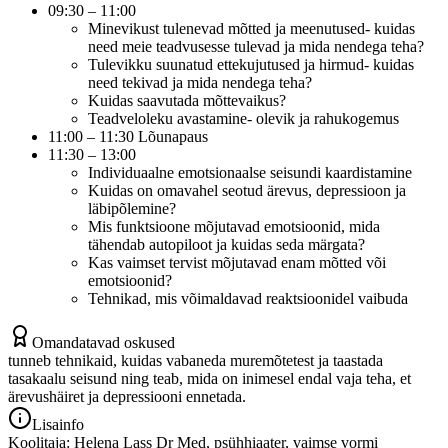
09:30 – 11:00
Minevikust tulenevad mõtted ja meenutused- kuidas
need meie teadvusesse tulevad ja mida nendega teha?
Tulevikku suunatud ettekujutused ja hirmud- kuidas
need tekivad ja mida nendega teha?
Kuidas saavutada mõttevaikus?
Teadveloleku avastamine- olevik ja rahukogemus
11:00 – 11:30 Lõunapaus
11:30 – 13:00
Individuaalne emotsionaalse seisundi kaardistamine
Kuidas on omavahel seotud ärevus, depressioon ja
läbipõlemine?
Mis funktsioone mõjutavad emotsioonid, mida
tähendab autopiloot ja kuidas seda märgata?
Kas vaimset tervist mõjutavad enam mõtted või
emotsioonid?
Tehnikad, mis võimaldavad reaktsioonidel vaibuda
Omandatavad oskused
tunneb tehnikaid, kuidas vabaneda muremõtetest ja taastada
tasakaalu seisund ning teab, mida on inimesel endal vaja teha, et
ärevushäiret ja depressiooni ennetada.
Lisainfo
Koolitaja: Helena Lass Dr Med, psühhiaater, vaimse vormi