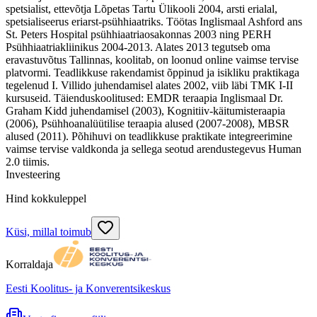
spetsialist, ettevõtja Lõpetas Tartu Ülikooli 2004, arsti erialal,
spetsialiseerus eriarst-psühhiaatriks. Töötas Inglismaal Ashford ans
St. Peters Hospital psühhiaatriaosakonnas 2003 ning PERH
Psühhiaatriakliinikus 2004-2013. Alates 2013 tegutseb oma
eravastuvõtus Tallinnas, koolitab, on loonud online vaimse tervise
platvormi. Teadlikkuse rakendamist õppinud ja isikliku praktikaga
tegelenud I. Villido juhendamisel alates 2002, viib läbi TMK I-II
kursuseid. Täienduskoolitused: EMDR teraapia Inglismaal Dr.
Graham Kidd juhendamisel (2003), Kognitiiv-käitumisteraapia
(2006), Psühhoanalüütilise teraapia alused (2007-2008), MBSR
alused (2011). Põhihuvi on teadlikkuse praktikate integreerimine
vaimse tervise valdkonda ja sellega seotud arendustegevus Human
2.0 tiimis.
Investeering
Hind kokkuleppel
Küsi, millal toimub
Korraldaja
Eesti Koolitus- ja Konverentsikeskus