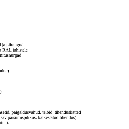
 ja piirangud
a RAL juhistele
nnitusnurgad
mine)
):
etid, paigaldusvahud, teibid, tihenduskatted
isav paisumispikkus, katkestatud tihendus)
tus).