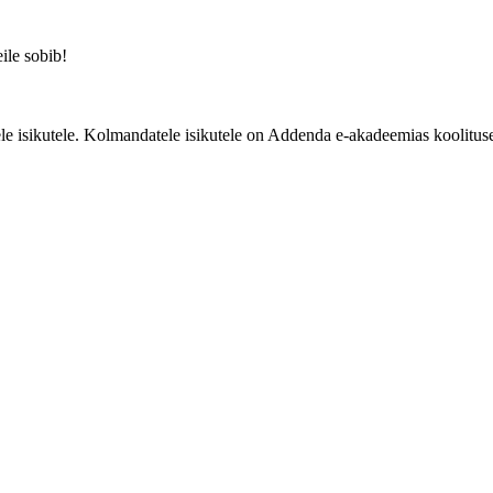
eile sobib!
e isikutele. Kolmandatele isikutele on Addenda e-akadeemias koolituse