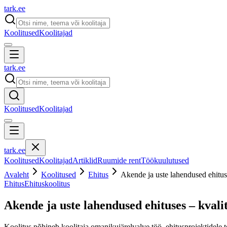
tark
.
ee
Koolitused
Koolitajad
tark
.
ee
Koolitused
Koolitajad
tark
.
ee
Koolitused
Koolitajad
Artiklid
Ruumide rent
Töökuulutused
Avaleht
Koolitused
Ehitus
Akende ja uste lahendused ehituse
Ehitus
Ehituskoolitus
Akende ja uste lahendused ehituses – kvalit
Koolitus põhineb koolitaja omanikujärelvalve töö, ehitusprojektidele t