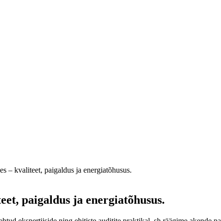
s – kvaliteet, paigaldus ja energiatõhusus.
eet, paigaldus ja energiatõhusus.
ehtud ekspertiiside ning ehitiste auditite praktikal, sh räägime akende 