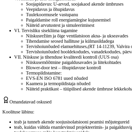
Soojapidavus: U-arvud, soojakaod akende ümbruses
Veepidavus ja õhupidavus
Tuulekoormusele vastupanu
Paigaldamise roll energiamärgise kujunemisel
Näiteid arvutustest ja simuleerimisest
VI. Tervisliku sisekliima tagamine
Niiskusrežiim ja õige ventilatsioon akna- ja ukseavades
Tihendamise seosed hallituse ja külmasildadega
Tervishoiunõuded elamuehituses,(RT 14-11239, Valvira
Tervishoiunõuded hooldekodudes, vanadekodudes, päevahoi
VII. Niiskuse ja tihenduse kvaliteedi kontroll (UUS osa)
Niiskusemõõtmine paigaldusavades ja liitekohtades
Blower-door test – õhupidavuse kontroll
Termopildistamine:
EVS-EN ISO 6781 uued nõuded
Kaamera ja termopildistaja nõuded
Näiteid praktikast – tüüpilised akende ümbruse lekkekoh
Omandatavad oskused
Koolituse läbinu:
teab ja tunneb akende soojusisolatsiooni peamisi mõjutegureid
teab, kuidas vältida enamlevinud projekteerimis- ja paigaldusvi