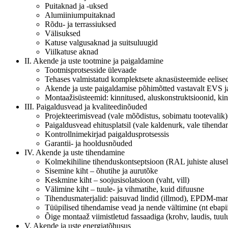
Puitaknad ja -uksed
Alumiiniumpuitaknad
Rõdu- ja terrassiuksed
Välisuksed
Katuse valgusaknad ja suitsuluugid
Viilkatuse aknad
II. Akende ja uste tootmine ja paigaldamine
Tootmisprotsesside ülevaade
Tehases valmistatud komplektsete aknasüsteemide eelised
Akende ja uste paigaldamise põhimõtted vastavalt EVS j
Montaažisüsteemid: kinnitused, aluskonstruktsioonid, ki
III. Paigaldusvead ja kvaliteedinõuded
Projekteerimisvead (vale mõõdistus, sobimatu tootevalik)
Paigaldusvead ehitusplatsil (vale kaldenurk, vale tihenda
Kontrollnimekirjad paigaldusprotsessis
Garantii- ja hooldusnõuded
IV. Akende ja uste tihendamine
Kolmekihiline tihenduskontseptsioon (RAL juhiste alusel
Sisemine kiht – õhutihe ja aurutõke
Keskmine kiht – soojusisolatsioon (vaht, vill)
Välimine kiht – tuule- ja vihmatihe, kuid difuusne
Tihendusmaterjalid: paisuvad lindid (illmod), EPDM-mans
Tüüpilised tihendamise vead ja nende vältimine (nt ebapi
Õige montaaž viimistletud fassaadiga (krohv, laudis, tuulu
V. Akende ja uste energiatõhusus