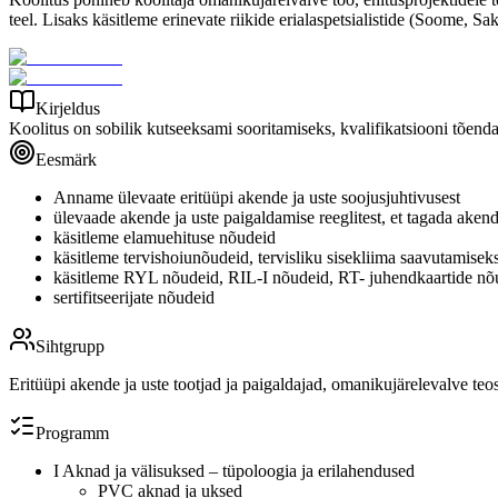
teel. Lisaks käsitleme erinevate riikide erialaspetsialistide (Soome, S
Kirjeldus
Koolitus on sobilik kutseeksami sooritamiseks, kvalifikatsiooni tõen
Eesmärk
Anname ülevaate eritüüpi akende ja uste soojusjuhtivusest
ülevaade akende ja uste paigaldamise reeglitest, et tagada aken
käsitleme elamuehituse nõudeid
käsitleme tervishoiunõudeid, tervisliku sisekliima saavutamisek
käsitleme RYL nõudeid, RIL-I nõudeid, RT- juhendkaartide nõ
sertifitseerijate nõudeid
Sihtgrupp
Eritüüpi akende ja uste tootjad ja paigaldajad, omanikujärelevalve teos
Programm
I Aknad ja välisuksed – tüpoloogia ja erilahendused
PVC aknad ja uksed