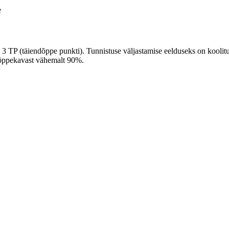
e
3 TP (täiendõppe punkti). Tunnistuse väljastamise eelduseks on koolit
 õppekavast vähemalt 90%.