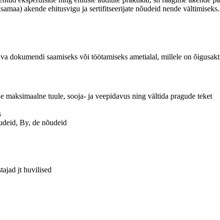
aksamaa) akende ehitusvigu ja sertifitseerijate nõudeid nende vältimiseks.
dava dokumendi saamiseks või töötamiseks ametialal, millele on õigusak
de maksimaalne tuule, sooja- ja veepidavus ning vältida pragude teket
s
udeid, By, de nõudeid
tajad jt huvilised