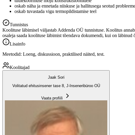
tuulekoormuse mõju konstruktsioonidele
oskab näha ja ennetada niiskuse ja hallitusega seotud probleem
oskab tuvastada vigu termopildistamise teel
Tunnistus
Koolituse läbimisel väljastab Addenda OÜ tunnistuse. Koolitus annab 
osaleja saada koolituse läbimist tõendava dokumendi, kui on läbinud
Lisainfo
Meetodid: Loeng, diskussioon, praktilised näited, test.
Koolitajad
Jaak Sori
Volitatud ehitusinsener tase 8, J-Inseneribüroo OÜ
Vaata profiili