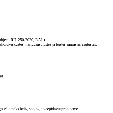
 ohjeet, RIL 250-2020, RAL)
ukeskustes, haridusasutustes ja teistes sarnastes asutustes.
ad
gu vältimaks heli-, sooja- ja veepidavusprobleeme