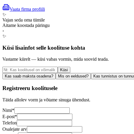
Vaata firma profiili
✨
Vajan seda oma tiimile
Aitame koostada päringu
›
✨
Küsi lisainfot selle koolituse kohta
Vastame kiirelt — küsi vabas vormis, mida soovid teada.
Küsi
Kas saab maksta osadena?
Mis on eeldused?
Kas tunnistus on tunnu
Registreeru koolitusele
Täida allolev vorm ja võtame sinuga ühendust.
Nimi
*
E-post
*
Telefon
Osalejate arv