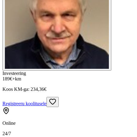
Investeering
189
€
+km
Koos KM-ga:
234,36
€
Registreeru koolitusele
Online
24/7