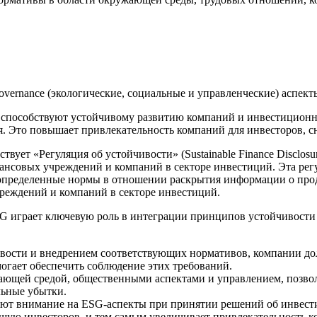
Governance (экологические, социальные и управленческие) аспект
пособствуют устойчивому развитию компаний и инвестиционно
. Это повышает привлекательность компаний для инвесторов, с
твует «Регуляция об устойчивости» (Sustainable Finance Disclosu
нсовых учреждений и компаний в секторе инвестиций. Эта регул
 определенные нормы в отношении раскрытия информации о прод
чреждений и компаний в секторе инвестиций.
 играет ключевую роль в интеграции принципов устойчивости 
чивости и внедрением соответствующих нормативов, компании д
огает обеспечить соблюдение этих требований.
жающей средой, общественными аспектами и управлением, позво
ьные убытки.
ют внимание на ESG-аспекты при принятии решений об инвест
щую инвесторов, и тем самым увеличивает привлекательность к