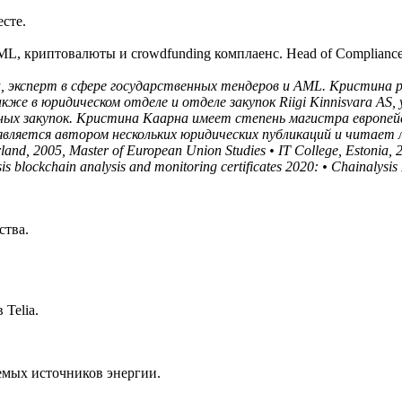
сте.
AML, криптовалюты и crowdfunding комплаенс. Head of Complian
а, эксперт в сфере государственных тендеров и AML. Кристина 
е в юридическом отделе и отделе закупок Riigi Kinnisvara AS,
ых закупок. Кристина Каарна имеет степень магистра европейс
вляется автором нескольких юридических публикаций и читает лек
rland, 2005, Master of European Union Studies • IT College, Estonia,
s blockchain analysis and monitoring certificates 2020: • Chainalysis
ства.
Telia.
емых источников энергии.