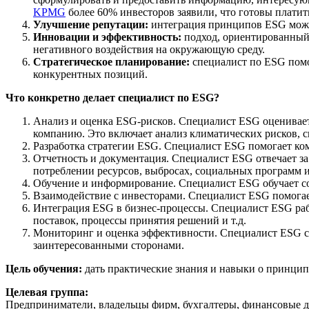
KPMG
более 60% инвесторов заявили, что готовы плати
Улучшение репутации
:
интеграция принципов ESG может
Инновации и эффективность:
подход, ориентированный
негативного воздействия на окружающую среду.
Стратегическое планирование:
специалист по ESG помо
конкурентных позиций.
Что конкретно делает специалист по ESG?
Анализ и оценка ESG-рисков. Специалист ESG оценивает,
компанию. Это включает анализ климатических рисков, с
Разработка стратегии ESG. Специалист ESG помогает ком
Отчетность и документация. Специалист ESG отвечает за
потреблении ресурсов, выбросах, социальных программ 
Обучение и информирование. Специалист ESG обучает со
Взаимодействие с инвесторами. Специалист ESG помогае
Интеграция ESG в бизнес-процессы. Специалист ESG раб
поставок, процессы принятия решений и т.д.
Мониторинг и оценка эффективности. Специалист ESG сле
заинтересованными сторонами.
Цель обучения:
дать практические знания и навыки о принцип
Целевая группа:
Предприниматели, владельцы фирм, бухгалтеры, финансовые дир