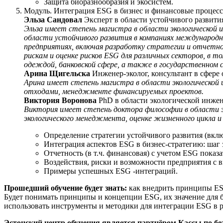
Защита биоразнообразия и экосистем.
Модуль. Интеграция ESG в бизнес и финансовые процесс
Эльза Сандовал
Эксперт в области устойчивого развития (
Эльза имеет степень магистра в области экологической
области устойчивого развития в компаниях международного
предприятиях, включая разработку стратегии и отчетно
рискам и оценке рисков ESG для различных секторов, в 
одеждой, банковской сфере, а также в государственном 
Арина Щигельска
Инженер-эколог, консультант в сфере
Арина имеет степень магистра в области экологической
отходами, менеджменте финансируемых проектов.
Виктория Воронова
PhD в области экологической инжен
Виктория имеет степень доктора философии в области э
экологического менеджмента, оценке жизненного цикла и 
Определение стратегии устойчивого развития (вкл
Интеграция аспектов ESG в бизнес-стратегию: шаг 
Отчетность (в т.ч. финансовая) с учетом ESG показа
Воздействия, риски и возможности предприятия с 
Примеры успешных ESG -интеграций.
Прошедш
ий обучение будет знать:
как внедрить принципы ESG
Будет понимать принципы и концепции ESG, их значение для б
использовать инструменты и методики для интеграции ESG в 
Эстонский центр обучения является партнёром Кассы по бе