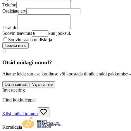
Telefon
Osalejate arv
Lisainfo
Soovin teavitust
kuu jooksul.
Soovin saada uudiskirja
Teavita mind
✨
Otsid midagi muud?
Aitame leida sarnase koolituse või koostada tiimile eraldi pakkumise 
Otsin sarnast
Vajan tiimile
Investeering
Hind kokkuleppel
Küsi, millal toimub
Korraldaja