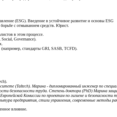
авление (ESG). Введение в устойчивое развитие и основы ESG
борьбе с отмыванием средств. Юрист.
листов в этом процессе.
ocial, Governance).
х.
(например, стандарты GRI, SASB, TCFD).
ch).
ситете (Taltech). Марина - дипломированный инженер по специал
ьности безопасности труда. Степень доктора (PhD) Марина защит
в Европейской Комиссии по проектам по гигиене и безопасност
культура предприятия, стили управления, современные методы ра
енное влияние.