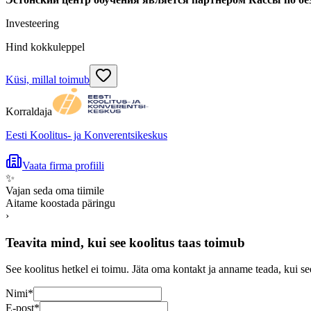
Investeering
Hind kokkuleppel
Küsi, millal toimub
Korraldaja
Eesti Koolitus- ja Konverentsikeskus
Vaata firma profiili
✨
Vajan seda oma tiimile
Aitame koostada päringu
›
Teavita mind, kui see koolitus taas toimub
See koolitus hetkel ei toimu. Jäta oma kontakt ja anname teada, kui se
Nimi
*
E-post
*