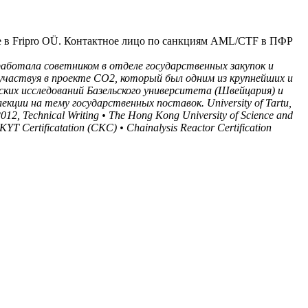
ce в Fripro OÜ. Контактное лицо по санкциям AML/CTF в ПФР
работала советником в отделе государственных закупок и
 участвуя в проекте CO2, который был одним из крупнейших и
ких исследований Базельского университета (Швейцария) и
ции на тему государственных поставок. University of Tartu,
 2012, Technical Writing • The Hong Kong University of Science and
 KYT Certificatation (CKC) • Chainalysis Reactor Certification