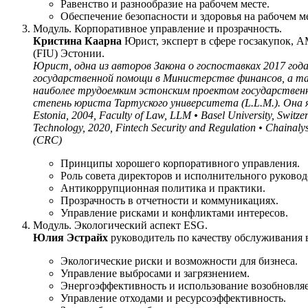
Равенство и разнообразие на рабочем месте.
Обеспечение безопасности и здоровья на рабочем ме
Модуль. Корпоративное управление и прозрачность.
Кристина Каарна
Юрист, эксперт в сфере госзакупок, 
(FIU) Эстонии.
Юрист, одна из авторов Закона о госпоставках 2017 год
государственной помощи в Министерстве финансов, а такж
наиболее трудоемким эстонским проектом государственн
степень юриста Тартуского университета (L.L.M.). Она я
Estonia, 2004, Faculty of Law, LLM • Basel University, Switze
Technology, 2020, Fintech Security and Regulation • Chainalysi
(CRC)
Принципы хорошего корпоративного управления.
Роль совета директоров и исполнительного руковод
Антикоррупционная политика и практики.
Прозрачность в отчетности и коммуникациях.
Управление рисками и конфликтами интересов.
Модуль. Экологический аспект ESG.
Юлия Эстрайх
руководитель по качеству обслуживания в 
Экологические риски и возможности для бизнеса.
Управление выбросами и загрязнением.
Энергоэффективность и использование возобновля
Управление отходами и ресурсоэффективность.