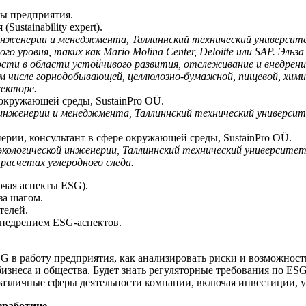
ы предприятия.
Sustainability expert).
 инженерии и менеджмента, Таллиннский технический университе
 уровня, таких как Mario Molina Center, Deloitte или SAP. Эль
сти в области устойчивого развития, отслеживание и внедрени
том числе горнодобывающей, целлюлозно-бумажной, пищевой, хим
секторе.
 окружающей среды, SustainPro OÜ.
 инженерии и менеджмента, Таллиннский технический университ
ерии, консультант в сфере окружающей среды, SustainPro OÜ.
кологической инженерии, Таллиннский технический университет
расчетах углеродного следа.
ючая аспекты ESG).
за шагом.
телей.
внедрением ESG-аспектов.
 в работу предприятия, как анализировать риски и возможности
изнеса и общества. Будет знать регуляторные требования по ES
различные сферы деятельности компании, включая инвестиции, 
зработице.