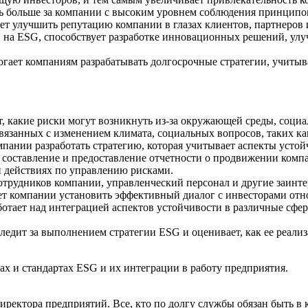
ть больше за компании с высоким уровнем соблюдения принципо
 улучшить репутацию компании в глазах клиентов, партнеров 
 на ESG, способствует разработке инновационных решений, ул
гает компаниям разрабатывать долгосрочные стратегии, учитыва
 какие риски могут возникнуть из-за окружающей среды, социал
вязанных с изменением климата, социальных вопросов, таких как
пании разработать стратегию, которая учитывает аспекты устой
 составление и предоставление отчетности о продвижении комп
и действиях по управлению рисками.
трудников компании, управленческий персонал и другие заинт
т компании установить эффективный диалог с инвесторами относ
отает над интеграцией аспектов устойчивости в различные сфе
дит за выполнением стратегии ESG и оценивает, как ее реализа
ах и стандартах ESG и их интеграции в работу предприятия.
ектора предприятий. Все, кто по долгу службы обязан быть в к