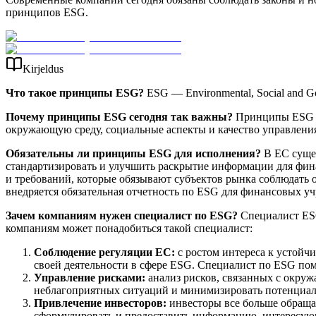
принципов ESG.
Kirjeldus
Что такое принципы
ESG
?
ESG — Environmental, Social and 
Почему принципы
ESG
сегодня так важны?
Принципы ESG с
окружающую среду, социальные аспекты и качество управления
Обязательны ли принципы
ESG
для исполнения?
В ЕС сущес
стандартизировать и улучшить раскрытие информации для фина
и требований, которые обязывают субъектов рынка соблюдать
внедряется обязательная отчетность по ESG для финансовых у
Зачем компаниям нужен специалист по
ESG
?
Специалист ESG
компаниям может понадобиться такой специалист:
Соблюдение регуляции ЕС
:
с ростом интереса к устой
своей деятельности в сфере ESG. Специалист по ESG пом
Управление рисками
:
анализ рисков, связанных с окру
неблагоприятных ситуаций и минимизировать потенциал
Привлечение инвесторов:
инвесторы все больше обраща
сформулировать и предоставить информацию, интересую