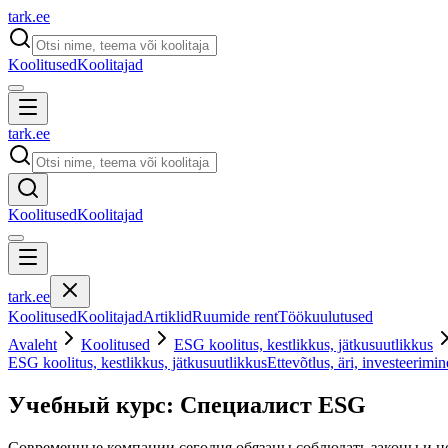
tark
.
ee
Koolitused
Koolitajad
tark
.
ee
Koolitused
Koolitajad
tark
.
ee
Koolitused
Koolitajad
Artiklid
Ruumide rent
Töökuulutused
Avaleht
Koolitused
ESG koolitus, kestlikkus, jätkusuutlikkus
ESG koolitus, kestlikkus, jätkusuutlikkus
Ettevõtlus, äri, investeerimin
Учебный курс: Специалист ESG
Современные компании сегодня обязаны соблюдать законы и н