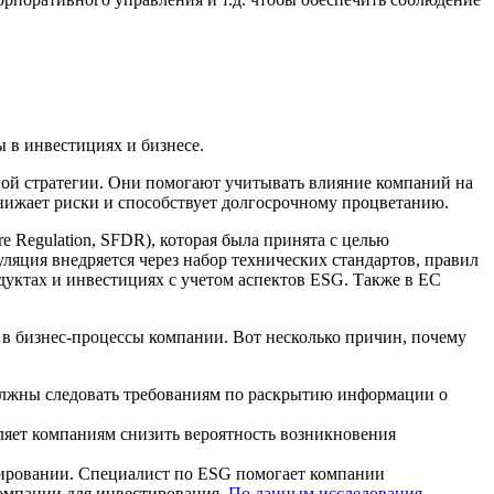
ы в инвестициях и бизнесе.
й стратегии. Они помогают учитывать влияние компаний на
нижает риски и способствует долгосрочному процветанию.
re Regulation, SFDR), которая была принята с целью
яция внедряется через набор технических стандартов, правил
уктах и инвестициях с учетом аспектов ESG. Также в ЕС
в бизнес-процессы компании. Вот несколько причин, почему
олжны следовать требованиям по раскрытию информации о
ляет компаниям снизить вероятность возникновения
ировании. Специалист по ESG помогает компании
омпании для инвестирования.
По данным исследования