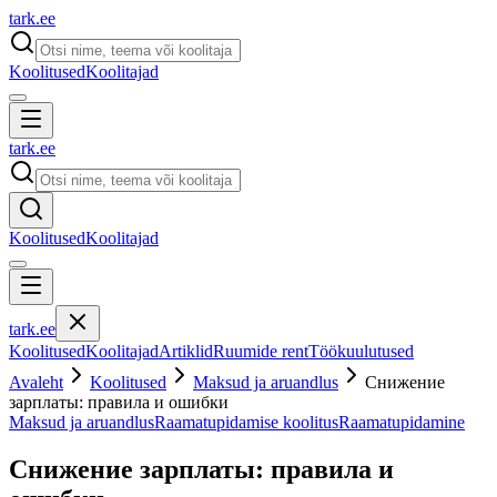
tark
.
ee
Koolitused
Koolitajad
tark
.
ee
Koolitused
Koolitajad
tark
.
ee
Koolitused
Koolitajad
Artiklid
Ruumide rent
Töökuulutused
Avaleht
Koolitused
Maksud ja aruandlus
Снижение
зарплаты: правила и ошибки
Maksud ja aruandlus
Raamatupidamise koolitus
Raamatupidamine
Снижение зарплаты: правила и