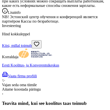
при каких условиях можно сокращать выплаты работникам,
какие есть неформальные способы снижения зарплаты.
Lisainfo
NB! Эстонский центр обучения и конференций является
партнёром Кассы по безработице.
Investeering
Hind kokkuleppel
Küsi, millal toimub
Korraldaja
Eesti Koolitus- ja Konverentsikeskus
Vaata firma profiili
✨
Vajan seda oma tiimile
Aitame koostada päringu
›
Teavita mind, kui see koolitus taas toimub