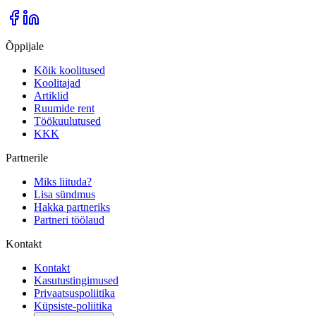
Õppijale
Kõik koolitused
Koolitajad
Artiklid
Ruumide rent
Töökuulutused
KKK
Partnerile
Miks liituda?
Lisa sündmus
Hakka partneriks
Partneri töölaud
Kontakt
Kontakt
Kasutustingimused
Privaatsuspoliitika
Küpsiste-poliitika