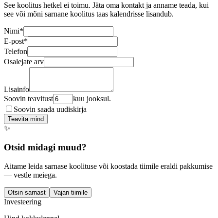
See koolitus hetkel ei toimu. Jäta oma kontakt ja anname teada, kui
see või mõni sarnane koolitus taas kalendrisse lisandub.
Nimi
*
E-post
*
Telefon
Osalejate arv
Lisainfo
Soovin teavitust
kuu jooksul.
Soovin saada uudiskirja
Teavita mind
✨
Otsid midagi muud?
Aitame leida sarnase koolituse või koostada tiimile eraldi pakkumise
— vestle meiega.
Otsin sarnast
Vajan tiimile
Investeering