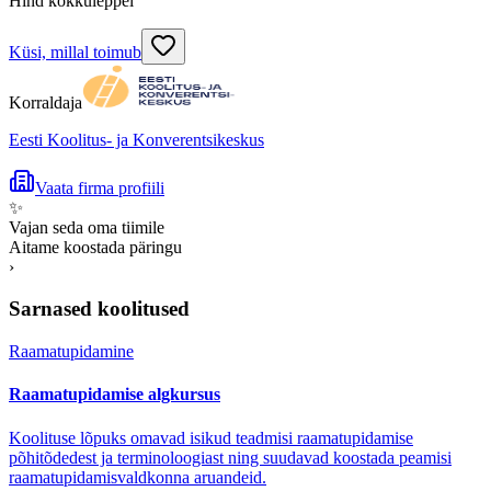
Hind kokkuleppel
Küsi, millal toimub
Korraldaja
Eesti Koolitus- ja Konverentsikeskus
Vaata firma profiili
✨
Vajan seda oma tiimile
Aitame koostada päringu
›
Sarnased koolitused
Raamatupidamine
Raamatupidamise algkursus
Koolituse lõpuks omavad isikud teadmisi raamatupidamise
põhitõdedest ja terminoloogiast ning suudavad koostada peamisi
raamatupidamisvaldkonna aruandeid.