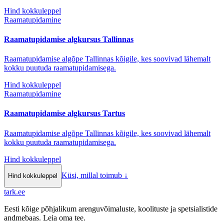
Hind kokkuleppel
Raamatupidamine
Raamatupidamise algkursus Tallinnas
Raamatupidamise algõpe Tallinnas kõigile, kes soovivad lähemalt
kokku puutuda raamatupidamisega.
Hind kokkuleppel
Raamatupidamine
Raamatupidamise algkursus Tartus
Raamatupidamise algõpe Tallinnas kõigile, kes soovivad lähemalt
kokku puutuda raamatupidamisega.
Hind kokkuleppel
Küsi, millal toimub
↓
Hind kokkuleppel
tark
.
ee
Eesti kõige põhjalikum arenguvõimaluste, koolituste ja spetsialistide
andmebaas. Leia oma tee.