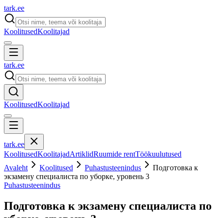
tark
.
ee
Koolitused
Koolitajad
tark
.
ee
Koolitused
Koolitajad
tark
.
ee
Koolitused
Koolitajad
Artiklid
Ruumide rent
Töökuulutused
Avaleht
Koolitused
Puhastusteenindus
Подготовка к
экзамену специалиста по уборке, уровень 3
Puhastusteenindus
Подготовка к экзамену специалиста по