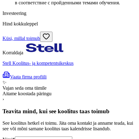
в соответствие с пройденными темами обучения.
Investeering
Hind kokkuleppel
Küsi, millal toimub
Korraldaja
Stell Koolitus- ja kompetentsikeskus
Vaata firma profiili
✨
Vajan seda oma tiimile
Aitame koostada päringu
›
Teavita mind, kui see koolitus taas toimub
See koolitus hetkel ei toimu. Jäta oma kontakt ja anname teada, kui
see või mõni sarnane koolitus taas kalendrisse lisandub.