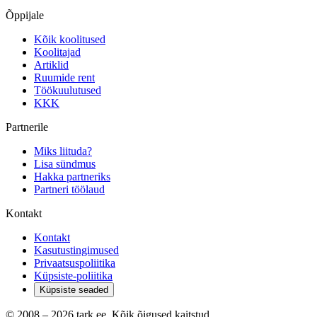
Õppijale
Kõik koolitused
Koolitajad
Artiklid
Ruumide rent
Töökuulutused
KKK
Partnerile
Miks liituda?
Lisa sündmus
Hakka partneriks
Partneri töölaud
Kontakt
Kontakt
Kasutustingimused
Privaatsuspoliitika
Küpsiste-poliitika
Küpsiste seaded
© 2008 –
2026
tark.ee. Kõik õigused kaitstud.