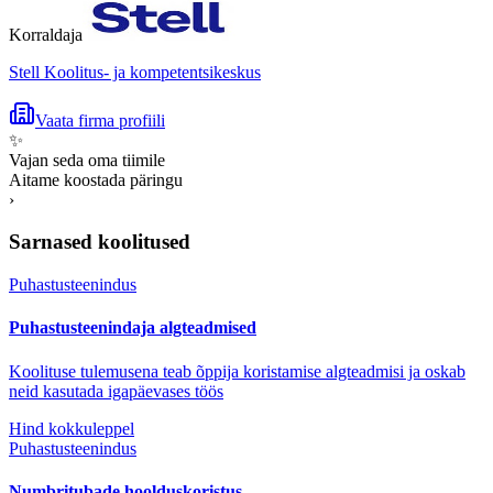
Korraldaja
Stell Koolitus- ja kompetentsikeskus
Vaata firma profiili
✨
Vajan seda oma tiimile
Aitame koostada päringu
›
Sarnased koolitused
Puhastusteenindus
Puhastusteenindaja algteadmised
Koolituse tulemusena teab õppija koristamise algteadmisi ja oskab
neid kasutada igapäevases töös
Hind kokkuleppel
Puhastusteenindus
Numbritubade hoolduskoristus