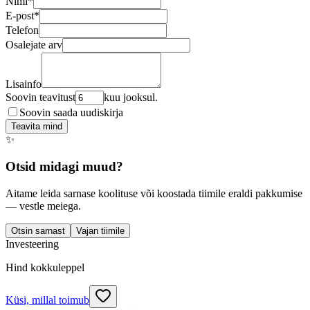
Nimi
*
E-post
*
Telefon
Osalejate arv
Lisainfo
Soovin teavitust
kuu jooksul.
Soovin saada uudiskirja
Teavita mind
✨
Otsid midagi muud?
Aitame leida sarnase koolituse või koostada tiimile eraldi pakkumise
— vestle meiega.
Otsin sarnast
Vajan tiimile
Investeering
Hind kokkuleppel
Küsi, millal toimub