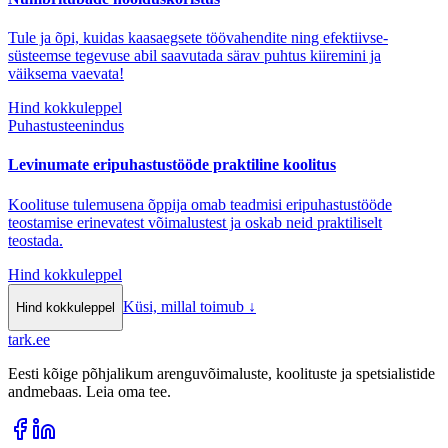
Tule ja õpi, kuidas kaasaegsete töövahendite ning efektiivse-
süsteemse tegevuse abil saavutada särav puhtus kiiremini ja
väiksema vaevata!
Hind kokkuleppel
Puhastusteenindus
Levinumate eripuhastustööde praktiline koolitus
Koolituse tulemusena õppija omab teadmisi eripuhastustööde
teostamise erinevatest võimalustest ja oskab neid praktiliselt
teostada.
Hind kokkuleppel
Küsi, millal toimub
↓
Hind kokkuleppel
tark
.
ee
Eesti kõige põhjalikum arenguvõimaluste, koolituste ja spetsialistide
andmebaas. Leia oma tee.