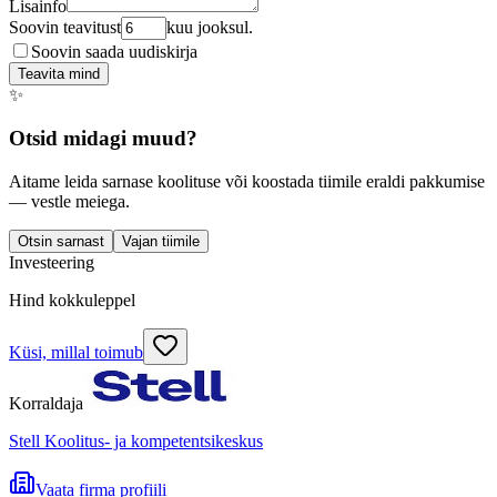
Lisainfo
Soovin teavitust
kuu jooksul.
Soovin saada uudiskirja
Teavita mind
✨
Otsid midagi muud?
Aitame leida sarnase koolituse või koostada tiimile eraldi pakkumise
— vestle meiega.
Otsin sarnast
Vajan tiimile
Investeering
Hind kokkuleppel
Küsi, millal toimub
Korraldaja
Stell Koolitus- ja kompetentsikeskus
Vaata firma profiili