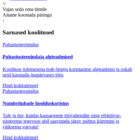
✨
Vajan seda oma tiimile
Aitame koostada päringu
›
Sarnased koolitused
Puhastusteenindus
Puhastusteenindaja algteadmised
Koolituse tulemusena teab õppija koristamise algteadmisi ja oskab
neid kasutada igapäevases töös
Hind kokkuleppel
Puhastusteenindus
Numbritubade hoolduskoristus
Tule ja õpi, kuidas kaasaegsete töövahendite ning efektiivse-
süsteemse tegevuse abil saavutada särav puhtus kiiremini ja
väiksema vaevata!
Hind kokkuleppel