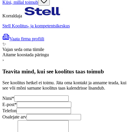
Küsi, millal toimub
Korraldaja
Stell Koolitus- ja kompetentsikeskus
Vaata firma profiili
✨
Vajan seda oma tiimile
Aitame koostada päringu
›
Teavita mind, kui see koolitus taas toimub
See koolitus hetkel ei toimu. Jäta oma kontakt ja anname teada, kui
see või mõni sarnane koolitus taas kalendrisse lisandub.
Nimi
*
E-post
*
Telefon
Osalejate arv