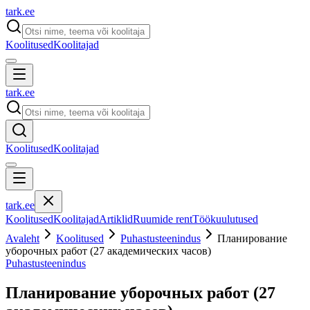
tark
.
ee
Koolitused
Koolitajad
tark
.
ee
Koolitused
Koolitajad
tark
.
ee
Koolitused
Koolitajad
Artiklid
Ruumide rent
Töökuulutused
Avaleht
Koolitused
Puhastusteenindus
Планирование
уборочных работ (27 академических часов)
Puhastusteenindus
Планирование уборочных работ (27