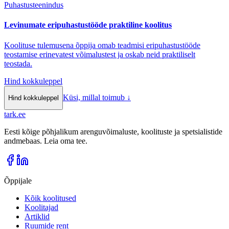
Puhastusteenindus
Levinumate eripuhastustööde praktiline koolitus
Koolituse tulemusena õppija omab teadmisi eripuhastustööde
teostamise erinevatest võimalustest ja oskab neid praktiliselt
teostada.
Hind kokkuleppel
Küsi, millal toimub
↓
Hind kokkuleppel
tark
.
ee
Eesti kõige põhjalikum arenguvõimaluste, koolituste ja spetsialistide
andmebaas. Leia oma tee.
Õppijale
Kõik koolitused
Koolitajad
Artiklid
Ruumide rent