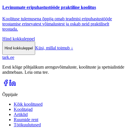
Levinumate eripuhastustööde praktiline koolitus
Koolituse tulemusena õppija omab teadmisi eripuhastustööde
teostamise erinevatest võimalustest ja oskab neid praktiliselt
teostada.
Hind kokkuleppel
Küsi, millal toimub
↓
Hind kokkuleppel
tark
.
ee
Eesti kõige põhjalikum arenguvõimaluste, koolituste ja spetsialistide
andmebaas. Leia oma tee.
Õppijale
Kõik koolitused
Koolitajad
Artiklid
Ruumide rent
Töökuulutused