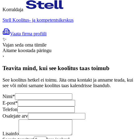
Korraldaja
Stell Koolitus- ja kompetentsikeskus
Vaata firma profiili
✨
Vajan seda oma tiimile
Aitame koostada päringu
›
Teavita mind, kui see koolitus taas toimub
See koolitus hetkel ei toimu. Jäta oma kontakt ja anname teada, kui
see või mõni sarnane koolitus taas kalendrisse lisandub.
Nimi
*
E-post
*
Telefon
Osalejate arv
Lisainfo