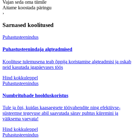
Vajan seda oma tiimile
Aitame koostada päringu
›
Sarnased koolitused
Puhastusteenindus
Puhastusteenindaja algteadmised
Koolituse tulemusena teab õppija koristamise algteadmisi ja oskab
neid kasutada igapäevases töös
Hind kokkuleppel
Puhastusteenindus
Numbritubade hoolduskoristus
Tule ja õpi, kuidas kaasaegsete töövahendite ning efektiivse-
süsteemse tegevuse abil saavutada särav puhtus kiiremini ja
väiksema vaevata!
Hind kokkuleppel
Puhastusteenindus