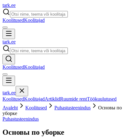
tark
.
ee
Koolitused
Koolitajad
tark
.
ee
Koolitused
Koolitajad
tark
.
ee
Koolitused
Koolitajad
Artiklid
Ruumide rent
Töökuulutused
Avaleht
Koolitused
Puhastusteenindus
Основы по
уборке
Puhastusteenindus
Основы по уборке