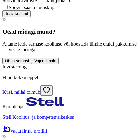
Soovin teavitust
kuu jooksul.
Soovin saada uudiskirja
Teavita mind
✨
Otsid midagi muud?
Aitame leida sarnase koolituse või koostada tiimile eraldi pakkumise
— vestle meiega.
Otsin sarnast
Vajan tiimile
Investeering
Hind kokkuleppel
Küsi, millal toimub
Korraldaja
Stell Koolitus- ja kompetentsikeskus
Vaata firma profiili
✨