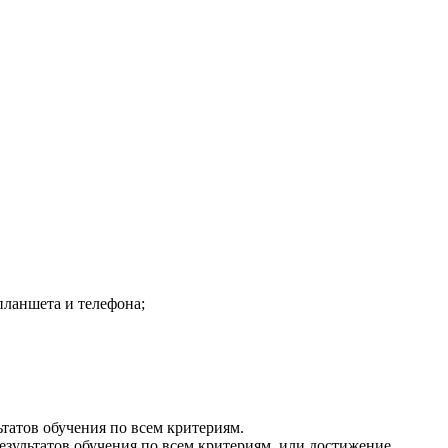
планшета и телефона;
татов обучения по всем критериям.
езультатов обучения по всем критериям, или достижение