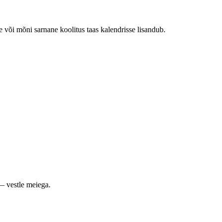
e või mõni sarnane koolitus taas kalendrisse lisandub.
— vestle meiega.