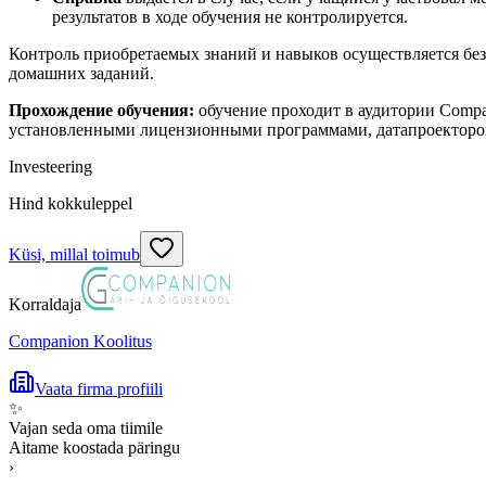
результатов в ходе обучения не контролируется.
Контроль приобретаемых знаний и навыков осуществляется бе
домашних заданий.
Прохождение обучения:
обучение проходит в аудитории Compa
установленными лицензионными программами, датапроектором,
Investeering
Hind kokkuleppel
Küsi, millal toimub
Korraldaja
Companion Koolitus
Vaata firma profiili
✨
Vajan seda oma tiimile
Aitame koostada päringu
›