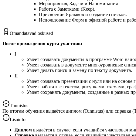
Мероприятия, Задачи и Напоминания
Работа с Заметками (Keep).
Присвоение Ярлыков и создание списков.
Использование Форм в офисной работе и рабо
Omandatavad oskused
После прохождения курса участник:
I
Умеет создавать документы в программе Word наи
Умеет создавать в документе многоуровневые списк
Умеет делать поиск и замену по тексту документа.
II
Умеет создавать презентации с нуля или на основе 
Умеет работать с текстом, рисунками, схемами, гр
Умеет сохранять документы, созданные в разных пр
Tunnistus
По итогам обучения выдаётся диплом (Tunnistus) или справка (T
Lisainfo
Диплом
выдаётся в случае, если учащийся участвовал ми
Справка
выдается в случае, если учащийся участвовал м