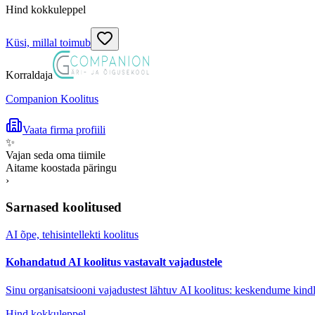
Hind kokkuleppel
Küsi, millal toimub
Korraldaja
Companion Koolitus
Vaata firma profiili
✨
Vajan seda oma tiimile
Aitame koostada päringu
›
Sarnased koolitused
AI õpe, tehisintellekti koolitus
Kohandatud AI koolitus vastavalt vajadustele
Sinu organisatsiooni vajadustest lähtuv AI koolitus: keskendume kindl
Hind kokkuleppel