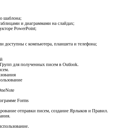
в
го шаблона;
 таблицами и диаграммами на слайдах;
кторе PowerPoint;
ли доступны с компьютера, планшета и телефона;
ий
Групп для полученных писем в Outlook.
исем.
ьзования
пользование
OneNote
рограмме Forms
рование отправки писем, создание Ярлыков и Правил.
ания.
использование.