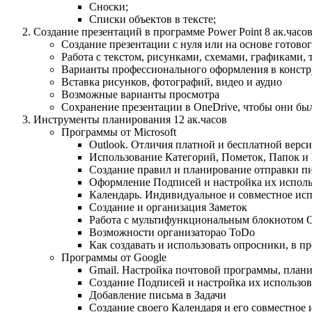
Сноски;
Списки объектов в тексте;
Создание презентаций в программе Power Point 8 ак.часо
Создание презентации с нуля или на основе готово
Работа с текстом, рисунками, схемами, графиками,
Варианты профессионального оформления в констру
Вставка рисунков, фотографий, видео и аудио
Возможные варианты просмотра
Сохранение презентации в OneDrive, чтобы они бы
Инструменты планирования 12 ак.часов
Программы от Microsoft
Outlook. Отличия платной и бесплатной верс
Использование Категорий, Пометок, Папок и 
Создание правил и планирование отправки п
Оформление Подписей и настройка их испол
Календарь. Индивидуальное и совместное ис
Создание и организация Заметок
Работа с мультифункциональным блокнотом 
Возможности организаторао ToDo
Как создавать и использовать опросники, в п
Программы от Google
Gmail. Настройка почтовой программы, плани
Создание Подписей и настройка их использов
Добавление письма в Задачи
Создание своего Календаря и его совместное 