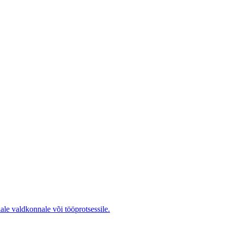
ale valdkonnale või tööprotsessile.