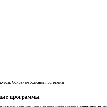
курсы: Основные офисные программы
ные программы
ы и приложения, которые упрощают работу с документами, таб