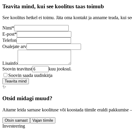
Teavita mind, kui see koolitus taas toimub
See koolitus hetkel ei toimu. Jäta oma kontakt ja anname teada, kui se
Nimi
*
E-post
*
Telefon
Osalejate arv
Lisainfo
Soovin teavitust
kuu jooksul.
Soovin saada uudiskirja
Teavita mind
✨
Otsid midagi muud?
Aitame leida sarnase koolituse või koostada tiimile eraldi pakkumise 
Otsin sarnast
Vajan tiimile
Investeering