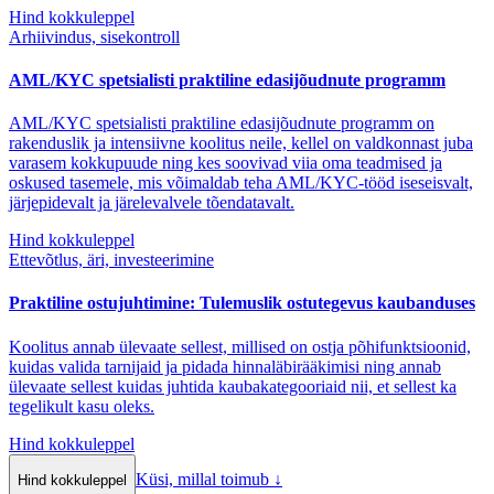
Hind kokkuleppel
Arhiivindus, sisekontroll
AML/KYC spetsialisti praktiline edasijõudnute programm
AML/KYC spetsialisti praktiline edasijõudnute programm on
rakenduslik ja intensiivne koolitus neile, kellel on valdkonnast juba
varasem kokkupuude ning kes soovivad viia oma teadmised ja
oskused tasemele, mis võimaldab teha AML/KYC-tööd iseseisvalt,
järjepidevalt ja järelevalvele tõendatavalt.
Hind kokkuleppel
Ettevõtlus, äri, investeerimine
Praktiline ostujuhtimine: Tulemuslik ostutegevus kaubanduses
Koolitus annab ülevaate sellest, millised on ostja põhifunktsioonid,
kuidas valida tarnijaid ja pidada hinnaläbirääkimisi ning annab
ülevaate sellest kuidas juhtida kaubakategooriaid nii, et sellest ka
tegelikult kasu oleks.
Hind kokkuleppel
Küsi, millal toimub
↓
Hind kokkuleppel