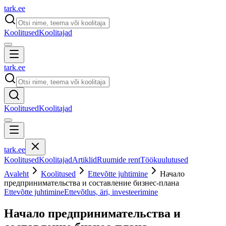
tark
.
ee
Koolitused
Koolitajad
tark
.
ee
Koolitused
Koolitajad
tark
.
ee
Koolitused
Koolitajad
Artiklid
Ruumide rent
Töökuulutused
Avaleht
Koolitused
Ettevõtte juhtimine
Начало
предпринимательства и составление бизнес-плана
Ettevõtte juhtimine
Ettevõtlus, äri, investeerimine
Начало предпринимательства и