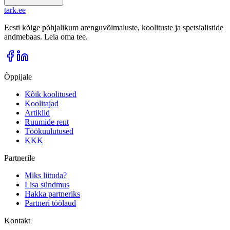
tark
.
ee
Eesti kõige põhjalikum arenguvõimaluste, koolituste ja spetsialistide
andmebaas. Leia oma tee.
Õppijale
Kõik koolitused
Koolitajad
Artiklid
Ruumide rent
Töökuulutused
KKK
Partnerile
Miks liituda?
Lisa sündmus
Hakka partneriks
Partneri töölaud
Kontakt