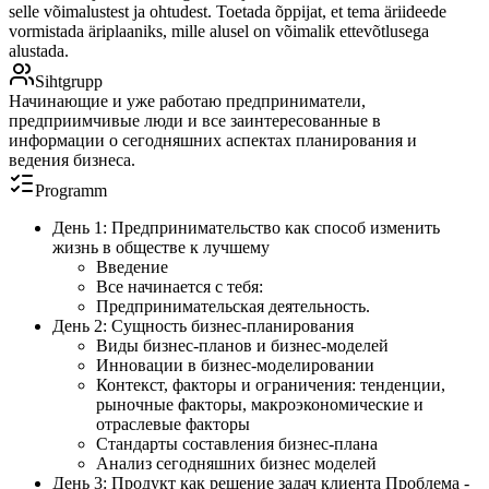
selle võimalustest ja ohtudest. Toetada õppijat, et tema äriideede
vormistada äriplaaniks, mille alusel on võimalik ettevõtlusega
alustada.
Sihtgrupp
Начинающие и уже работаю предприниматели,
предприимчивые люди и все заинтересованные в
информации о сегодняшних аспектах планирования и
ведения бизнеса.
Programm
День 1: Предпринимательство как способ изменить
жизнь в обществе к лучшему
Введение
Все начинается с тебя:
Предпринимательская деятельность.
День 2: Сущность бизнес-планирования
Виды бизнес-планов и бизнес-моделей
Инновации в бизнес-моделировании
Контекст, факторы и ограничения: тенденции,
рыночные факторы, макроэкономические и
отраслевые факторы
Стандарты составления бизнес-плана
Анализ сегодняшних бизнес моделей
День 3: Продукт как решение задач клиента Проблема -