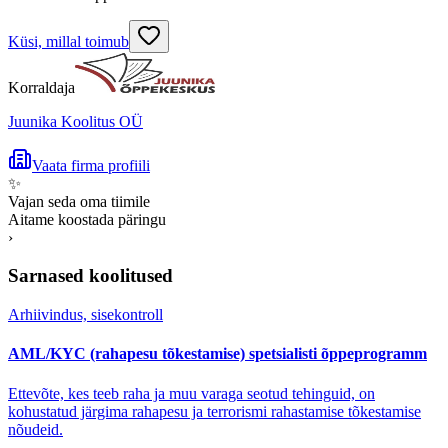
Küsi, millal toimub
Korraldaja
Juunika Koolitus OÜ
Vaata firma profiili
✨
Vajan seda oma tiimile
Aitame koostada päringu
›
Sarnased koolitused
Arhiivindus, sisekontroll
AML/KYC (rahapesu tõkestamise) spetsialisti õppeprogramm
Ettevõte, kes teeb raha ja muu varaga seotud tehinguid, on
kohustatud järgima rahapesu ja terrorismi rahastamise tõkestamise
nõudeid.