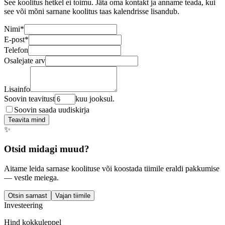
See koolitus hetkel ei toimu. Jäta oma kontakt ja anname teada, kui
see või mõni sarnane koolitus taas kalendrisse lisandub.
Nimi
*
E-post
*
Telefon
Osalejate arv
Lisainfo
Soovin teavitust
kuu jooksul.
Soovin saada uudiskirja
Teavita mind
✨
Otsid midagi muud?
Aitame leida sarnase koolituse või koostada tiimile eraldi pakkumise
— vestle meiega.
Otsin sarnast
Vajan tiimile
Investeering
Hind kokkuleppel