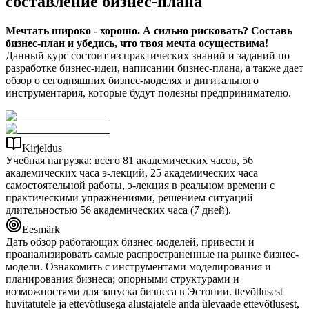
составление бизнес-плана
Мечтать широко - хорошо. А сильно рисковать? Составь
бизнес-план и убедись, что твоя мечта осуществима!
Данный курс состоит из практических знаний и заданий по
разработке бизнес-идеи, написании бизнес-плана, а также дает
обзор о сегодняшних бизнес-моделях и дигитального
инструментария, которые будут полезны предпринимателю.
Kirjeldus
Учебная нагрузка: всего 81 академических часов, 56
академических часа э-лекций, 25 академических часа
самостоятельной работы, э-лекция в реальном времени с
практическими упражнениями, решением ситуаций
длительностью 56 академических часа (7 дней).
Eesmärk
Дать обзор работающих бизнес-моделей, привести и
проанализировать самые распространенные на рынке бизнес-
модели. Ознакомить с инструментами моделирования и
планирования бизнеса; опорными структурами и
возможностями для запуска бизнеса в Эстонии. ttevõtlusest
huvitatutele ja ettevõtlusega alustajatele anda ülevaade ettevõtlusest,