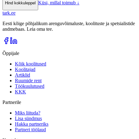
Küsi, millal toimub
↓
Hind kokkuleppel
tark
.
ee
Eesti kõige põhjalikum arenguvõimaluste, koolituste ja spetsialistide
andmebaas. Leia oma tee.
Õppijale
Kõik koolitused
Koolitajad
Artiklid
Ruumide rent
Töökuulutused
KKK
Partnerile
Miks liituda?
Lisa sündmus
Hakka partneriks
Partneri töölaud