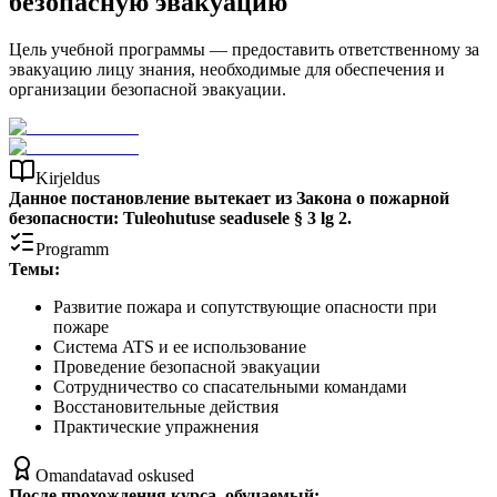
безопасную эвакуацию
Цель учебной программы — предоставить ответственному за
эвакуацию лицу знания, необходимые для обеспечения и
организации безопасной эвакуации.
Kirjeldus
Данное постановление вытекает из Закона о пожарной
безопасности: Tuleohutuse seadusele § 3 lg 2.
Programm
Темы:
Развитие пожара и сопутствующие опасности при
пожаре
Система ATS и ее использование
Проведение безопасной эвакуации
Сотрудничество со спасательными командами
Восстановительные действия
Практические упражнения
Omandatavad oskused
После прохождения курса, обучаемый: