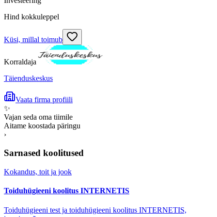
Investeering
Hind kokkuleppel
Küsi, millal toimub
Korraldaja
Täienduskeskus
Vaata firma profiili
✨
Vajan seda oma tiimile
Aitame koostada päringu
›
Sarnased koolitused
Kokandus, toit ja jook
Toiduhügieeni koolitus INTERNETIS
Toiduhügieeni test ja toiduhügieeni koolitus INTERNETIS,