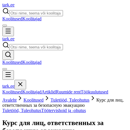
tark
.
ee
Koolitused
Koolitajad
tark
.
ee
Koolitused
Koolitajad
tark
.
ee
Koolitused
Koolitajad
Artiklid
Ruumide rent
Töökuulutused
Avaleht
Koolitused
Tuletööd, Tuleohutus
Курс для лиц,
ответственных за безопасную эвакуацию
Tuletööd, Tuleohutus
Töötervishoid ja -ohutus
Курс для лиц, ответственных за