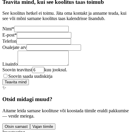
Teavita mind, kui see koolitus taas toimub
See koolitus hetkel ei toimu. Jäta oma kontakt ja anname teada, kui
see või mõni sarnane koolitus taas kalendrisse lisandub.
Nimi
*
E-post
*
Telefon
Osalejate arv
Lisainfo
Soovin teavitust
kuu jooksul.
Soovin saada uudiskirja
Teavita mind
✨
Otsid midagi muud?
Aitame leida sarnase koolituse või koostada tiimile eraldi pakkumise
— vestle meiega.
Otsin sarnast
Vajan tiimile