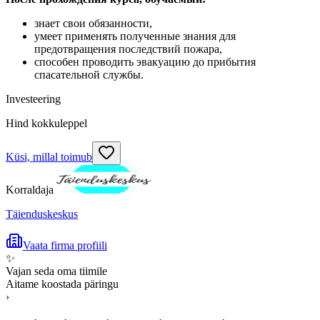
знает свои обязанности,
умеет применять полученные знания для
предотвращения последствий пожара,
способен проводить эвакуацию до прибытия
спасательной службы.
Investeering
Hind kokkuleppel
Küsi, millal toimub
Korraldaja
Täienduskeskus
Vaata firma profiili
✨
Vajan seda oma tiimile
Aitame koostada päringu
›