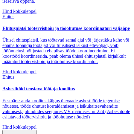
iseseisva õppena.
Hind kokkuleppel
Ehitus
Ehitusplatsi töötervishoiu ja tööohutuse koordinaatori väljaõpe
Ühisel ehitusplatsil, kus töötavad samal ajal või järjestikku kahe või
enama tööandja töötajad või füüsilisest isikust ettevõtjad, võib
tööõnnetusi põhjustada ebapiisav tööde koordineerimine. Et
koostööd koordineerida, peab olema ühisel ehitusplatsil kirjalikult
määratud töötervishoiu ja tööohutuse koordinaator.
Hind kokkuleppel
Ehitus
Asbestitöid teostava töötaja koolitus
Eesmärk: anda koolitus käigus ülevaade asbestitööde tegemise
nõuetest, tööde ohutust korraldamisest ja isikukaitsevahendite
valimisest, juhindudes seejuures VV määrusest nr 224 (Asbestitööle
esitatavad töötervishoiu ja tööohutuse nõuded)
Hind kokkuleppel